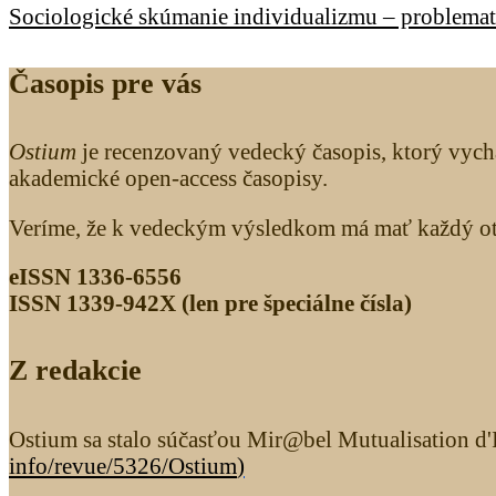
Sociologické skúmanie individualizmu – problema
Časopis pre vás
Ostium
je recenzovaný vedecký časopis, ktorý vych
akademické open-access časopisy.
Veríme, že k vedeckým výsledkom má mať každý otv
eISSN 1336-6556
ISSN 1339­-942X (len pre špeciálne čísla)
Z redakcie
Ostium sa stalo súčasťou Mir@bel Mutualisation d'I
info/revue/5326
/Ostium
)