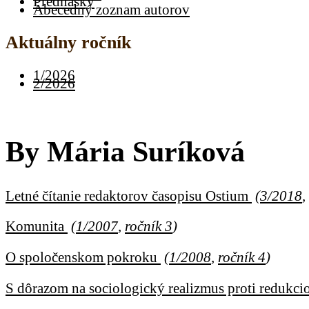
Prednášky
Abecedný zoznam autorov
Aktuálny ročník
1/2026
2/2026
By
Mária Suríková
Letné čítanie redaktorov časopisu Ostium
(
3/2018
,
Komunita
(
1/2007
,
ročník 3
)
O spoločenskom pokroku
(
1/2008
,
ročník 4
)
S dôrazom na sociologický realizmus proti reduk