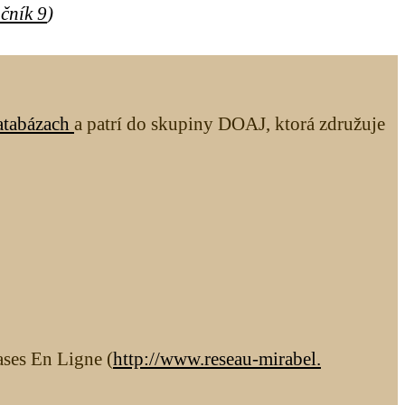
očník 9
)
atabázach
a patrí do skupiny DOAJ, ktorá združuje
ases En Ligne (
http://www.reseau-mirabel.