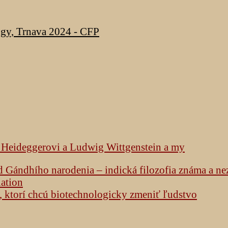
ogy, Trnava 2024 - CFP
k Heideggerovi a Ludwig Wittgenstein a my
od Gándhího narodenia – indická filozofia známa a n
lation
h, ktorí chcú biotechnologicky zmeniť ľudstvo