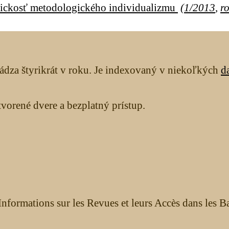
tickosť metodologického individualizmu
(
1/2013
,
r
ádza štyrikrát v roku. Je indexovaný v niekoľkých
d
orené dvere a bezplatný prístup.
nformations sur les Revues et leurs Accès dans les B