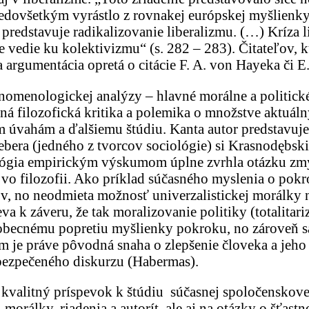
redovšetkým vyrástlo z rovnakej európskej myšlienk
 predstavuje radikalizovanie liberalizmu. (…) Kríza 
 vedie ku kolektivizmu“ (s. 282 – 283). Čitateľov, k
rgumentácia opretá o citácie F. A. von Hayeka či E.
enomenologickej analýzy – hlavné morálne a politick
á filozofická kritika a polemika o množstve aktuálny
 úvahám a ďalšiemu štúdiu. Kanta autor predstavuje 
era (jedného z tvorcov sociológie) si Krasnodębski 
ológia empirickým výskumom úplne zvrhla otázku zmy
ž vo filozofii. Ako príklad súčasného myslenia o pokr
tov, no neodmieta možnosť univerzalistickej morálky
a k záveru, že tak moralizovanie politiky (totalitar
eobecnému popretiu myšlienky pokroku, no zároveň sa
rom je práve pôvodná snaha o zlepšenie človeka a jeh
bezpečeného diskurzu (Habermas).
kvalitný príspevok k štúdiu súčasnej spoločenskove
morálky, riadenia a autorít, ale aj na otázky o šťast