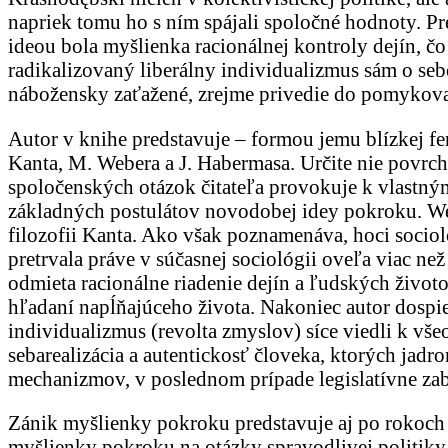
napriek tomu ho s ním spájali spoločné hodnoty. P
ideou bola myšlienka racionálnej kontroly dejín, čo
radikalizovaný liberálny individualizmus sám o sebe
nábožensky zaťažené, zrejme privedie do pomykova a
Autor v knihe predstavuje – formou jemu blízkej f
Kanta, M. Webera a J. Habermasa. Určite nie povrchn
spoločenských otázok čitateľa provokuje k vlastným
základných postulátov novodobej idey pokroku. Web
filozofii Kanta. Ako však poznamenáva, hoci soci
pretrvala práve v súčasnej sociológii oveľa viac ne
odmieta racionálne riadenie dejín a ľudských živo
hľadaní napĺňajúceho života. Nakoniec autor dospiev
individualizmus (revolta zmyslov) síce viedli k vš
sebarealizácia a autentickosť človeka, ktorých jad
mechanizmov, v poslednom prípade legislatívne za
Zánik myšlienky pokroku predstavuje aj po rokoch 
myšlienky pokroku na otázky spravodlivej politiky, 