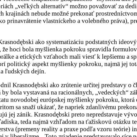
riách „veľkých alternatív“ možno považovať za dedi
kých krajinách nebude možné prekonať prostredníctvom
o prinavrátenie vlastníckeho a volebného práva), pre
rasnodębski ako systematizáciu podstatných ideovýc
ú, že hoci bola myšlienka pokroku spravidla formulo
orálke a etických vzťahoch mali viesť k lepšiemu a 
rí politický aspekt myšlienky pokroku, najmä jej tot
ia ľudských dejín.
nil Krasnodębski ako zrútenie určitej predstavy o čl
á by bola vystavaná na racionálnych, „vedeckých“ 
atu novodobej európskej myšlienky pokroku, ktorá o
itom sa snaží ukázať, že napriek zdanlivému prekona
jú jej zánik. Krasnodębski preto nepredstavuje vývo
hľadiska, teda najmä vzhľadom na ťažiskovú otázku t
erstva (premeny reality a praxe podľa vzoru teórie) 
 aj v liberalizme. „Toto zriadenie predstavovalo síce