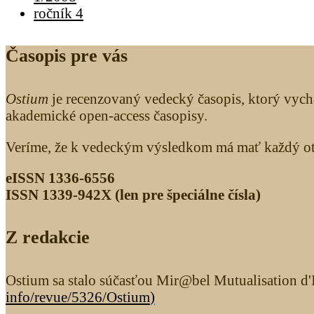
ročník 4
Časopis pre vás
Ostium
je recenzovaný vedecký časopis, ktorý vych
akademické open-access časopisy.
Veríme, že k vedeckým výsledkom má mať každý otv
eISSN 1336-6556
ISSN 1339­-942X (len pre špeciálne čísla)
Z redakcie
Ostium sa stalo súčasťou Mir@bel Mutualisation d'I
info/revue/5326
/Ostium
)