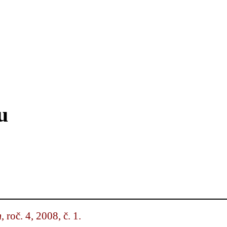
u
m
, roč. 4, 2008, č. 1.