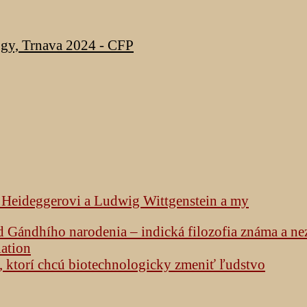
ogy, Trnava 2024 - CFP
k Heideggerovi a Ludwig Wittgenstein a my
od Gándhího narodenia – indická filozofia známa a n
lation
h, ktorí chcú biotechnologicky zmeniť ľudstvo