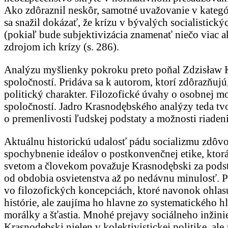
Ako zdôraznil neskôr, samotné uvažovanie v kategó
sa snažil dokázať, že krízu v bývalých socialistic
(pokiaľ bude subjektivizácia znamenať niečo viac ak
zdrojom ich krízy (s. 286).
Analýzu myšlienky pokroku preto poňal Zdzisław K
spoločností. Pridáva sa k autorom, ktorí zdôrazňuj
politický charakter. Filozofické úvahy o osobnej m
spoločností. Jadro Krasnodębského analýzy teda tvo
o premenlivosti ľudskej podstaty a možnosti riaden
Aktuálnu historickú udalosť pádu socializmu zdôvod
spochybnenie ideálov o postkonvenčnej etike, ktor
svetom a človekom považuje Krasnodębski za podst
od obdobia osvietenstva až po nedávnu minulosť. Pr
vo filozofických koncepciách, ktoré navonok ohlasu
histórie, ale zaujíma ho hlavne zo systematického 
morálky a šťastia. Mnohé prejavy sociálneho inžini
Krasnodębski nielen v kolektivistickej politike, ale