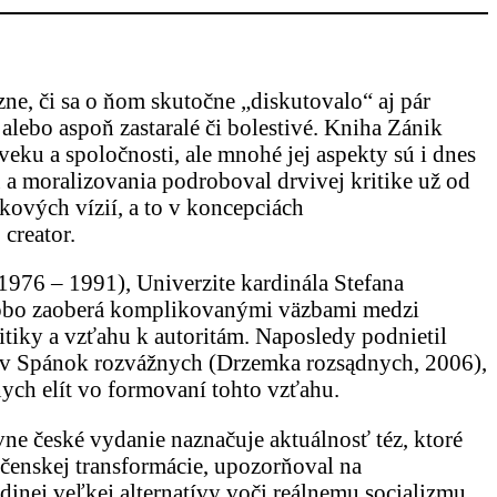
ne, či sa o ňom skutočne „diskutovalo“ aj pár
lebo aspoň zastaralé či bolestivé. Kniha Zánik
eku a spoločnosti, ale mnohé jej aspekty sú i dnes
 a moralizovania podroboval drvivej kritike už od
ových vízií, a to v koncepciách
creator.
1976 – 1991), Univerzite kardinála Stefana
dobo zaoberá komplikovanými väzbami medzi
iky a vzťahu k autoritám. Naposledy podnietil
kov Spánok rozvážnych (Drzemka rozsądnych, 2006),
nych elít vo formovaní tohto vzťahu.
ne české vydanie naznačuje aktuálnosť téz, ktoré
čenskej transformácie, upozorňoval na
nej veľkej alternatívy voči reálnemu socializmu.