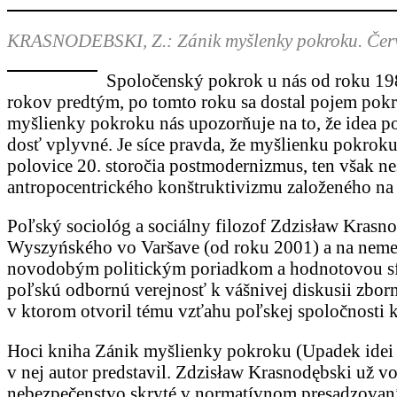
KRASNODEBSKI, Z.: Zánik myšlenky pokroku. Červe
Spoločenský pokrok u nás od roku 1989
rokov predtým, po tomto roku sa dostal pojem pokr
myšlienky pokroku nás upozorňuje na to, že idea po
dosť vplyvné. Je síce pravda, že myšlienku pokroku
polovice 20. storočia postmodernizmus, ten však n
antropocentrického konštruktivizmu založeného na
Poľský sociológ a sociálny filozof Zdzisław Krasno
Wyszyńského vo Varšave (od roku 2001) a na neme
novodobým politickým poriadkom a hodnotovou sfér
poľskú odbornú verejnosť k vášnivej diskusii zbor
v ktorom otvoril tému vzťahu poľskej spoločnosti k 
Hoci kniha Zánik myšlienky pokroku (Upadek idei po
v nej autor predstavil. Zdzisław Krasnodębski už 
nebezpečenstvo skryté v normatívnom presadzovaní