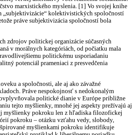
čstvo marxistického myslenia.
[1]
Vo svojej knihe
 „subjektivizácie“ kolektivistických spoločností
tože práve subjektivizácia spoločností bola
h zdrojov politickej organizácie súčasných
vaná v morálnych kategóriách, od počiatku mala
spravodlivejšiemu politickému usporiadaniu
alitný potenciál prameniaci z presvedčenia
oveku a spoločnosti, ale aj ako závažné
základoch. Práve nespokojnosť s nedokonalým
vplyvňovala politické dianie v Európe približne
niu tejto myšlienky, mnohé jej aspekty prežívajú aj
j myšlienky pokroku len z hľadiska filozofickej
eórií pokroku – otázku vzťahu vedy, slobody,
inšpirované myšlienkami pokroku identifikuje
 nepriateľský protiklad k liberálnemu poriadku,