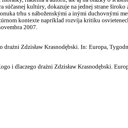
dra súčasnej kultúry, dokazuje na jednej strane širok
a ponuka trhu s náboženskými a inými duchovnými me
úrnom kontexte napríklad rozvíja kritiku osvietenec
 novembra 2007.
drażni Zdzisław Krasnodębski. In: Europa, Tygodnik 
go i dlaczego drażni Zdzisław Krasnodębski. Europa, 