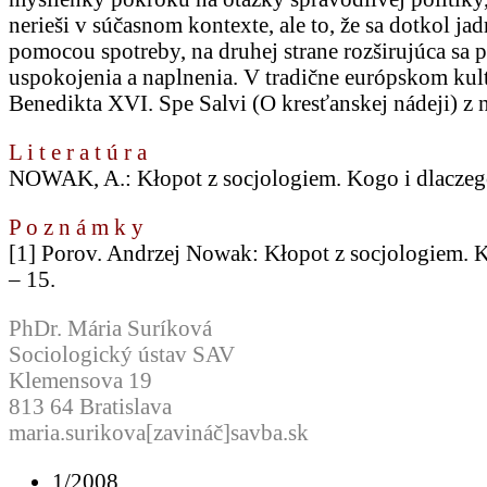
nerieši v súčasnom kontexte, ale to, že sa dotkol ja
pomocou spotreby, na druhej strane rozširujúca s
uspokojenia a naplnenia. V tradične európskom kult
Benedikta XVI. Spe Salvi (O kresťanskej nádeji) z
L i t e r a t ú r a
NOWAK, A.: Kłopot z socjologiem. Kogo i dlaczego 
P o z n á m k y
[1]
Porov. Andrzej Nowak: Kłopot z socjologiem. Ko
– 15.
PhDr. Mária Suríková
Sociologický ústav SAV
Klemensova 19
813 64 Bratislava
maria.surikova[zavináč]savba.sk
1/2008