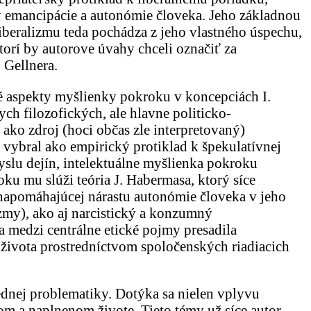
y emancipácie a autonómie človeka. Jeho základnou
liberalizmu teda pochádza z jeho vlastného úspechu,
torí by autorove úvahy chceli označiť za
 Gellnera.
é aspekty myšlienky pokroku v koncepciách I.
ch filozofických, ale hlavne politicko-
ako zdroj (hoci občas zle interpretovaný)
vybral ako empirický protiklad k špekulatívnej
slu dejín, intelektuálne myšlienka pokroku
oku mu slúži teória J. Habermasa, ktorý síce
 napomáhajúcej nárastu autonómie človeka v jeho
izmy), ako aj narcistický a konzumný
 medzi centrálne etické pojmy presadila
o života prostredníctvom spoločenských riadiacich
dnej problematiky. Dotýka sa nielen vplyvu
nom a naplnenom živote. Tieto témy už síce autor