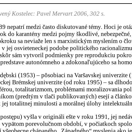
ný Kostelec: Pavel Mervart 2006, 302 s.
 nepatrí medzi často diskutované témy. Hoci je otáz
ok do karantény medzi pojmy škodlivé, nebezpečné, a
kroku sa neviaže len s marxistickým myslením o člov
 v jej osvieteneckej podobe politického racionalizmu
eskôr sám vytvoril podmienky pre reprodukciu pokrok
 predstave autonómneho a zdokonaľujúceho sa homo 
dębski (1953) – pôsobiaci na Varšavskej univerzite (
ckej Brémskej univerzite (od roku 1995) – sa dlho
ou, totalitarizmom, problémami moralizovania polit
níkom (predtým v tlači publikovaných) esejí a člán
jej totalitnej minulosti a morálnej úlohy intelektuál
stępu) vyšla v origináli ešte v roku 1991, jej nedáv
vo vypätom porevolučnom období, v počiatkoch spolo
 všeobecne chápaného „Západného“ myslenia ako jedi