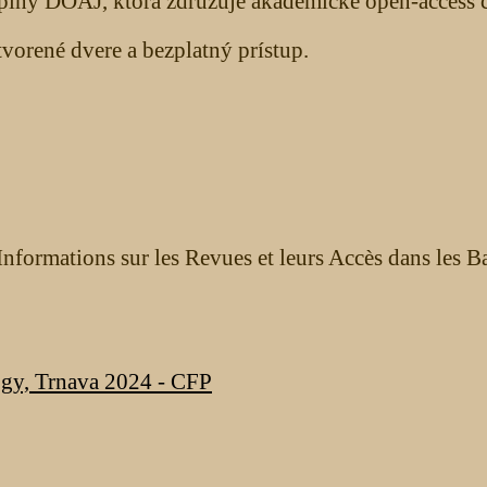
upiny DOAJ, ktorá združuje akademické open-access č
orené dvere a bezplatný prístup.
nformations sur les Revues et leurs Accès dans les B
ogy, Trnava 2024 - CFP