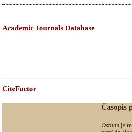
Academic Journals Database
CiteFactor
Časopis 
Ostium
je r