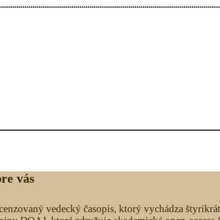
pre vás
ecenzovaný vedecký časopis, ktorý vychádza štyrikr