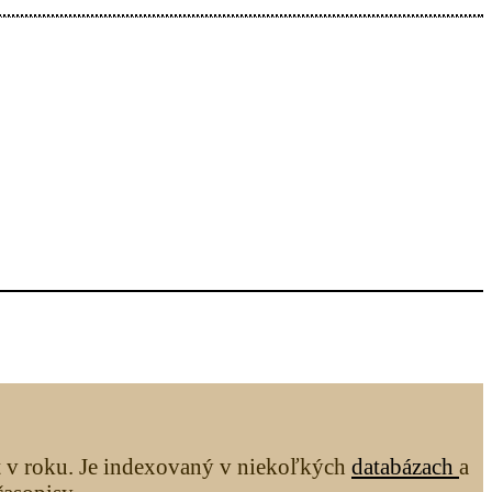
át v roku. Je indexovaný v niekoľkých
databázach
a