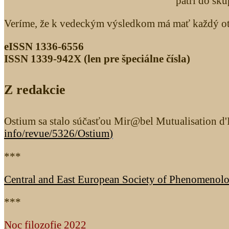
patrí do sk
Veríme, že k vedeckým výsledkom má mať každý otv
eISSN 1336-6556
ISSN 1339­-942X (len pre špeciálne čísla)
Z redakcie
Ostium sa stalo súčasťou Mir@bel Mutualisation d'I
info/revue/5326
/Ostium
)
***
Central and East European Society of Phenomenol
***
Noc filozofie 2022