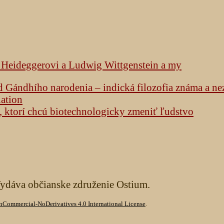
k Heideggerovi a Ludwig Wittgenstein a my
od Gándhího narodenia – indická filozofia známa a n
lation
h, ktorí chcú biotechnologicky zmeniť ľudstvo
Vydáva občianske združenie Ostium.
Commercial-NoDerivatives 4.0 International License
.