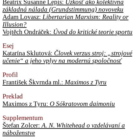
Beatrix Susanne Lepis:
Úzkosť ako kolektívna
základná nálada (Grundstimmung) novoveku
Adam Lovasz:
Libertarian Marxism: Reality or
Illusion?
Vojtěch Ondráček:
Úvod do kritické teorie sportu
Esej
Katarína Sklutová:
Človek verzus stroj: „strojové
učenie“ a jeho vplyv na modernú spoločnosť
Profil
František Škvrnda ml.:
Maximos z Tyru
Preklad
Maximos z Tyru:
O Sókratovom daimoniu
Supplementum
Štefan Zolcer:
A. N. Whitehead o vzdelávaní a
náboženstve