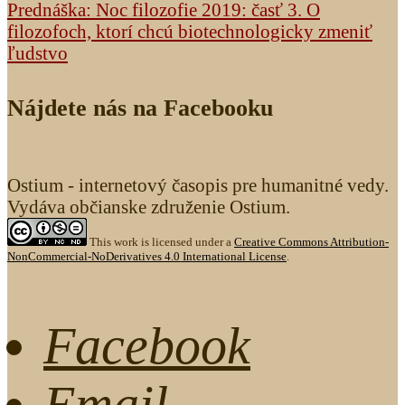
Prednáška: Noc filozofie 2019: časť 3. O
filozofoch, ktorí chcú biotechnologicky zmeniť
ľudstvo
Nájdete nás na Facebooku
Ostium - internetový časopis pre humanitné vedy.
Vydáva občianske združenie Ostium.
This work is licensed under a
Creative Commons Attribution-
NonCommercial-NoDerivatives 4.0 International License
.
Facebook
Email