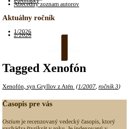
Prednášky
Abecedný zoznam autorov
Aktuálny ročník
1/2026
2/2026
Podporte nás
Tagged
Xenofón
Xenofón, syn Gryllov z Atén
(
1/2007
,
ročník 3
)
Časopis pre vás
Ostium
je recenzovaný vedecký časopis, ktorý
vychádza štyrikrát v roku. Je indexovaný v