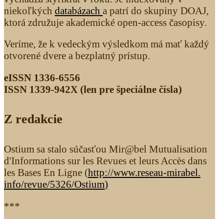
niekoľkých
databázach
a patrí do skupiny DOAJ,
ktorá združuje akademické open-access časopisy.
Veríme, že k vedeckým výsledkom má mať každý
otvorené dvere a bezplatný prístup.
eISSN 1336-6556
ISSN 1339­-942X (len pre špeciálne čísla)
Z redakcie
Ostium sa stalo súčasťou Mir@bel Mutualisation
d'Informations sur les Revues et leurs Accès dans
les Bases En Ligne (
http://www.reseau-mirabel.
info/revue/5326
/Ostium
)
***