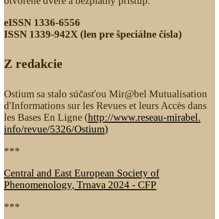
otvorené dvere a bezplatný prístup.
eISSN 1336-6556
ISSN 1339­-942X (len pre špeciálne čísla)
Z redakcie
Ostium sa stalo súčasťou Mir@bel Mutualisation
d'Informations sur les Revues et leurs Accès dans
les Bases En Ligne (
http://www.reseau-mirabel.
info/revue/5326
/Ostium
)
***
Central and East European Society of
Phenomenology, Trnava 2024 - CFP
***