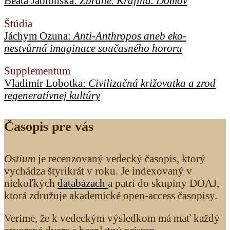
Beata Jablonská:
Zbrane. Krajina. Domov
Štúdia
Jáchym Ozuna:
Anti-Anthropos aneb eko-
nestvůrná imaginace současného hororu
Supplementum
Vladimír Lobotka:
Civilizačná križovatka a zrod
regeneratívnej kultúry
Časopis pre vás
Ostium
je recenzovaný vedecký časopis, ktorý
vychádza štyrikrát v roku. Je indexovaný v
niekoľkých
databázach
a patrí do skupiny DOAJ,
ktorá združuje akademické open-access časopisy.
Veríme, že k vedeckým výsledkom má mať každý