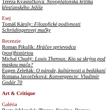
Tereza Kvasničková:
Novoplatonská kritika
křesťanského Ježíše
Esej
Tomáš Károly:
Filozofické podivnosti
Schrödingerovej mačky
Recenzie
Roman Pikulík:
Hráčov sprievodca
(post)históriou
Michal Chudý:
Louis Theroux: Kto sa skrýva pod
maskou mača?
Eugen Zeleňák:
O národe, kultúrnosti a bedákaní
Romana Javorčeková:
Konvergencie: Vladimír
Godár 70
Art & Critique
Galéria