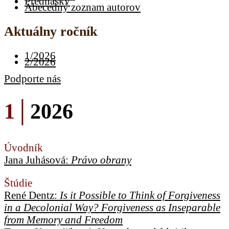
Prednášky
Abecedný zoznam autorov
Aktuálny ročník
1/2026
2/2026
Podporte nás
1│
2026
Úvodník
Jana Juhásová:
Právo obrany
Štúdie
René Dentz:
Is it Possible to Think of Forgiveness
in a Decolonial Way? Forgiveness as Inseparable
from Memory and Freedom