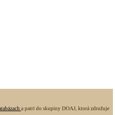
atabázach
a patrí do skupiny DOAJ, ktorá združuje