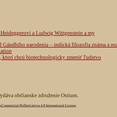
k Heideggerovi a Ludwig Wittgenstein a my
od Gándhího narodenia – indická filozofia známa a n
lation
h, ktorí chcú biotechnologicky zmeniť ľudstvo
Vydáva občianske združenie Ostium.
Commercial-NoDerivatives 4.0 International License
.