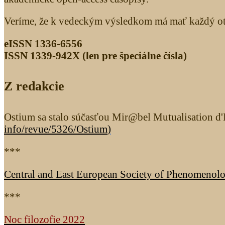
Veríme, že k vedeckým výsledkom má mať každý otv
eISSN 1336-6556
ISSN 1339­-942X (len pre špeciálne čísla)
Z redakcie
Ostium sa stalo súčasťou Mir@bel Mutualisation d'I
info/revue/5326
/Ostium
)
***
Central and East European Society of Phenomenol
***
Noc filozofie 2022