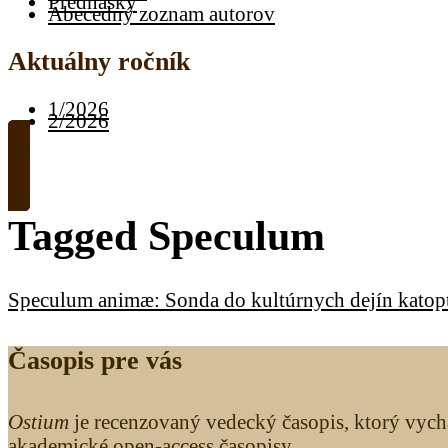
Prednášky
Abecedný zoznam autorov
Aktuálny ročník
1/2026
2/2026
Tagged
Speculum
Speculum animæ: Sonda do kultúrnych dejín katopt
Časopis pre vás
Ostium
je recenzovaný vedecký časopis, ktorý vych
akademické open-access časopisy.