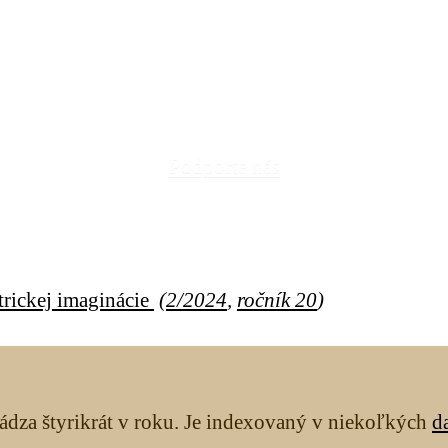
Podporte nás
rickej imaginácie
(
2/2024
,
ročník 20
)
ádza štyrikrát v roku. Je indexovaný v niekoľkých
d