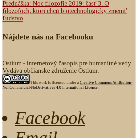
Prednáška: Noc filozofie 2019: časť 3. O
filozofoch, ktorí chcú biotechnologicky zmeniť
ľudstvo
Nájdete nás na Facebooku
Ostium - internetový časopis pre humanitné vedy.
Vydáva občianske združenie Ostium.
This work is licensed under a
Creative Commons Attribution-
NonCommercial-NoDerivatives 4.0 International License
.
Facebook
Email