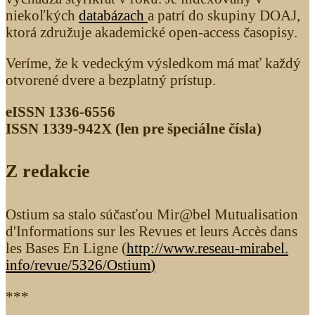
niekoľkých
databázach
a patrí do skupiny DOAJ,
ktorá združuje akademické open-access časopisy.
Veríme, že k vedeckým výsledkom má mať každý
otvorené dvere a bezplatný prístup.
eISSN 1336-6556
ISSN 1339­-942X (len pre špeciálne čísla)
Z redakcie
Ostium sa stalo súčasťou Mir@bel Mutualisation
d'Informations sur les Revues et leurs Accès dans
les Bases En Ligne (
http://www.reseau-mirabel.
info/revue/5326
/Ostium
)
***