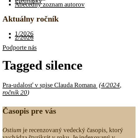
Prednášky
Abecedný zoznam autorov
Aktuálny ročník
1/2026
2/2026
Podporte nás
Tagged
silence
Pra-udalosť v spise Clauda Romana
(
4/2024
,
ročník 20
)
Časopis pre vás
Ostium
je recenzovaný vedecký časopis, ktorý
vychádza štyrikrát v roku. Je indexovaný v