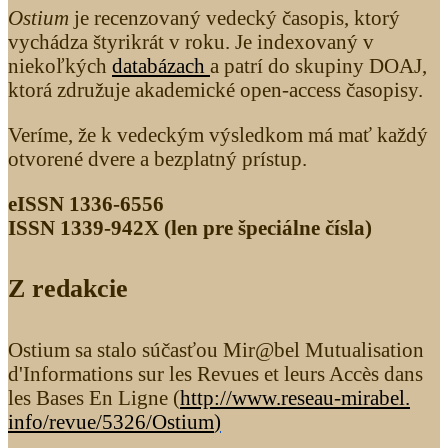
Ostium
je recenzovaný vedecký časopis, ktorý
vychádza štyrikrát v roku. Je indexovaný v
niekoľkých
databázach
a patrí do skupiny DOAJ,
ktorá združuje akademické open-access časopisy.
Veríme, že k vedeckým výsledkom má mať každý
otvorené dvere a bezplatný prístup.
eISSN 1336-6556
ISSN 1339­-942X (len pre špeciálne čísla)
Z redakcie
Ostium sa stalo súčasťou Mir@bel Mutualisation
d'Informations sur les Revues et leurs Accès dans
les Bases En Ligne (
http://www.reseau-mirabel.
info/revue/5326
/Ostium
)