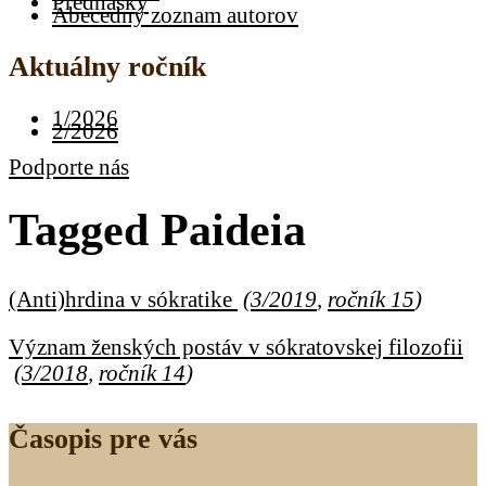
Prednášky
Abecedný zoznam autorov
Aktuálny ročník
1/2026
2/2026
Podporte nás
Tagged
Paideia
(Anti)hrdina v sókratike
(
3/2019
,
ročník 15
)
Význam ženských postáv v sókratovskej filozofii
(
3/2018
,
ročník 14
)
Časopis pre vás