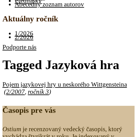
Prednášky
Abecedný zoznam autorov
Aktuálny ročník
1/2026
2/2026
Podporte nás
Tagged
Jazyková hra
Pojem jazykovej hry u neskorého Wittgensteina
(
2/2007
,
ročník 3
)
Časopis pre vás
Ostium
je recenzovaný vedecký časopis, ktorý
vychádza štyrikrát v roku. Je indexovaný v