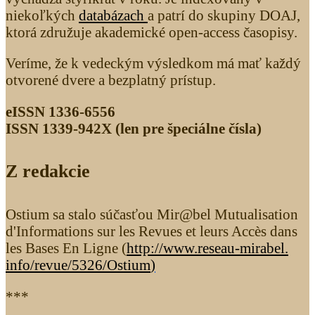
niekoľkých
databázach
a patrí do skupiny DOAJ,
ktorá združuje akademické open-access časopisy.
Veríme, že k vedeckým výsledkom má mať každý
otvorené dvere a bezplatný prístup.
eISSN 1336-6556
ISSN 1339­-942X (len pre špeciálne čísla)
Z redakcie
Ostium sa stalo súčasťou Mir@bel Mutualisation
d'Informations sur les Revues et leurs Accès dans
les Bases En Ligne (
http://www.reseau-mirabel.
info/revue/5326
/Ostium
)
***