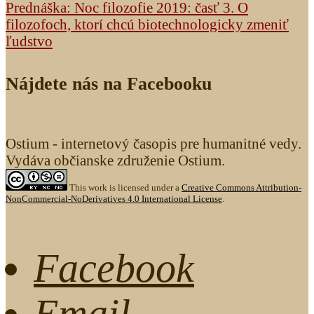
Prednáška: Noc filozofie 2019: časť 3. O
filozofoch, ktorí chcú biotechnologicky zmeniť
ľudstvo
Nájdete nás na Facebooku
Ostium - internetový časopis pre humanitné vedy.
Vydáva občianske združenie Ostium.
This work is licensed under a
Creative Commons Attribution-
NonCommercial-NoDerivatives 4.0 International License
.
Facebook
Email