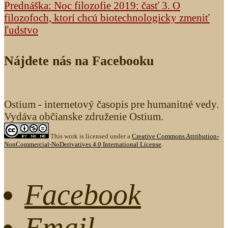
Prednáška: Noc filozofie 2019: časť 3. O
filozofoch, ktorí chcú biotechnologicky zmeniť
ľudstvo
Nájdete nás na Facebooku
Ostium - internetový časopis pre humanitné vedy.
Vydáva občianske združenie Ostium.
This work is licensed under a
Creative Commons Attribution-
NonCommercial-NoDerivatives 4.0 International License
.
Facebook
Email