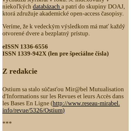
niekoľkých
databázach
a patrí do skupiny DOAJ,
ktorá združuje akademické open-access časopisy.
Veríme, že k vedeckým výsledkom má mať každý
otvorené dvere a bezplatný prístup.
eISSN 1336-6556
ISSN 1339­-942X (len pre špeciálne čísla)
Z redakcie
Ostium sa stalo súčasťou Mir@bel Mutualisation
d'Informations sur les Revues et leurs Accès dans
les Bases En Ligne (
http://www.reseau-mirabel.
info/revue/5326
/Ostium
)
***