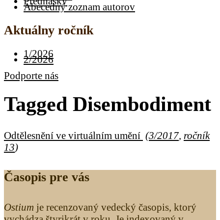
Prednášky
Abecedný zoznam autorov
Aktuálny ročník
1/2026
2/2026
Podporte nás
Tagged
Disembodiment
Odtělesnění ve virtuálním umění
(
3/2017
,
ročník
13
)
Časopis pre vás
Ostium
je recenzovaný vedecký časopis, ktorý
vychádza štyrikrát v roku. Je indexovaný v