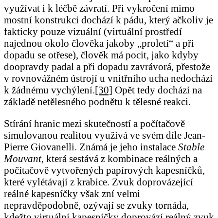
využívat i k léčbě závratí. Při vykročení mimo
mostní konstrukci dochází k pádu, který ačkoliv je
fakticky pouze vizuální (virtuální prostředí
najednou okolo člověka jakoby „proletí“ a při
dopadu se otřese), člověk má pocit, jako kdyby
doopravdy padal a při dopadu zavrávorá, přestože
v rovnovážném ústrojí u vnitřního ucha nedochází
k žádnému vychýlení.
[30]
Opět tedy dochází na
základě netělesného podnětu k tělesné reakci.
Stírání hranic mezi skutečností a počítačově
simulovanou realitou využívá ve svém díle Jean-
Pierre Giovanelli. Známá je jeho instalace
Stable
Mouvant
, která sestává z kombinace reálných a
počítačově vytvořených papírových kapesníčků,
které vylétávají z krabice. Zvuk doprovázející
reálné kapesníčky však zní velmi
nepravděpodobně, ozývají se zvuky tornáda,
kdežto virtuální kapesníčky doprovází reálný zvuk