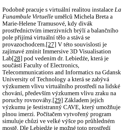
Podobně pracuje s virtuální realitou instalace
La
Funambule Virtuelle
umělců Michela Breta a
Marie-Helene Tramusové, kdy divák
prostřednictvím imerzivních brýlí a balančního
pole přijímá virtuální tělo a stává se
provazochodcem.
[27]
V této souvislosti je
zajímavé zmínit Immersive 3D Visualisation
Lab
[28]
pod vedením dr. Lebiedźe, která je
součástí Faculty of Electronics,
Telecommunications and Informatics na Gdansk
University of Technology a která se zabývá
výzkumem vlivu virtuálního prostředí na lidské
chování, především výzkumem vlivu zraku na
poruchy rovnováhy.
[29]
Základem jejich
výzkumu je šestistranný CAVE, který umožňuje
plnou imerzi. Počítačem vytvořený program
simuluje chůzi ve velké výšce po průhledném
mostě. Dle Lebiedźe je možné toto prostředí