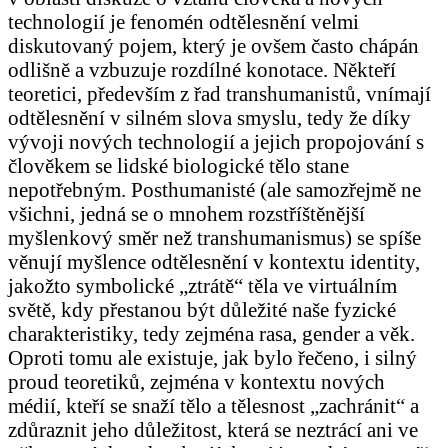
technologií je fenomén odtělesnění velmi
diskutovaný pojem, který je ovšem často chápán
odlišně a vzbuzuje rozdílné konotace. Někteří
teoretici, především z řad transhumanistů, vnímají
odtělesnění v silném slova smyslu, tedy že díky
vývoji nových technologií a jejich propojování s
člověkem se lidské biologické tělo stane
nepotřebným. Posthumanisté (ale samozřejmě ne
všichni, jedná se o mnohem rozstříštěnější
myšlenkový směr než transhumanismus) se spíše
věnují myšlence odtělesnění v kontextu identity,
jakožto symbolické „ztrátě“ těla ve virtuálním
světě, kdy přestanou být důležité naše fyzické
charakteristiky, tedy zejména rasa, gender a věk.
Oproti tomu ale existuje, jak bylo řečeno, i silný
proud teoretiků, zejména v kontextu nových
médií, kteří se snaží tělo a tělesnost „zachránit“ a
zdůraznit jeho důležitost, která se neztrácí ani ve