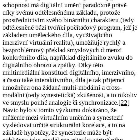
schopnost má digitální umění paradoxně právě
díky svému odtělesněnému základu, protože
prostřednictvím svého binárního charakteru (tedy
odtělesněné bázi tvořící počítačový program, jež je
základem uměleckého díla, využívajícího
imerzivní virtuální realitu), umožňuje rychlý a
bezproblémový překlad smyslových dimenzí
konkrétního díla, například digitálního zvuku do
digitálního obrazu a zpátky. Díky této
multimediální konstituci digitálního, imerzivního,
a často také interaktivního, díla je tak příjemci
umožněna ona žádaná multi-modální a cross-
modální (tedy synestetická) zkušenost, a to nikoliv
ve smyslu pouhé analogie či synchronizace.
[22]
Navíc bylo v tomto výzkumu dokázáno, že
můžeme mezi virtuálním uměním a synestezií
vysledovat určité strukturální korelace, a to na
základě hypotézy, že synestezie může být
nahlížena jako model pro estetiku virtuálního