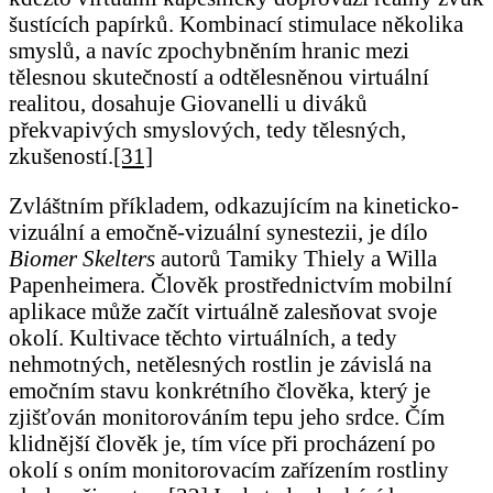
šustících papírků. Kombinací stimulace několika
smyslů, a navíc zpochybněním hranic mezi
tělesnou skutečností a odtělesněnou virtuální
realitou, dosahuje Giovanelli u diváků
překvapivých smyslových, tedy tělesných,
zkušeností.
[31]
Zvláštním příkladem, odkazujícím na kineticko-
vizuální a emočně-vizuální synestezii, je dílo
Biomer Skelters
autorů Tamiky Thiely a Willa
Papenheimera. Člověk prostřednictvím mobilní
aplikace může začít virtuálně zalesňovat svoje
okolí. Kultivace těchto virtuálních, a tedy
nehmotných, netělesných rostlin je závislá na
emočním stavu konkrétního člověka, který je
zjišťován monitorováním tepu jeho srdce. Čím
klidnější člověk je, tím více při procházení po
okolí s oním monitorovacím zařízením rostliny