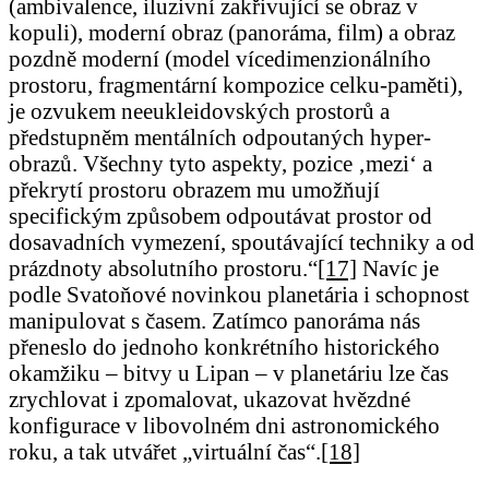
(ambivalence, iluzivní zakřivující se obraz v
kopuli), moderní obraz (panoráma, film) a obraz
pozdně moderní (model vícedimenzionálního
prostoru, fragmentární kompozice celku-paměti),
je ozvukem neeukleidovských prostorů a
předstupněm mentálních odpoutaných hyper-
obrazů. Všechny tyto aspekty, pozice ‚mezi‘ a
překrytí prostoru obrazem mu umožňují
specifickým způsobem odpoutávat prostor od
dosavadních vymezení, spoutávající techniky a od
prázdnoty absolutního prostoru.“
[17]
Navíc je
podle Svatoňové novinkou planetária i schopnost
manipulovat s časem. Zatímco panoráma nás
přeneslo do jednoho konkrétního historického
okamžiku – bitvy u Lipan – v planetáriu lze čas
zrychlovat i zpomalovat, ukazovat hvězdné
konfigurace v libovolném dni astronomického
roku, a tak utvářet „virtuální čas“.
[18]