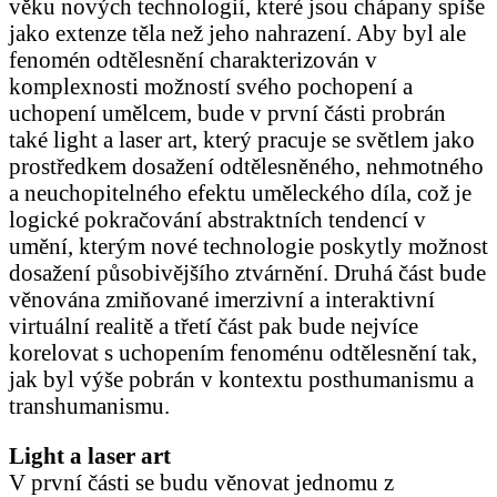
věku nových technologií, které jsou chápany spíše
jako extenze těla než jeho nahrazení. Aby byl ale
fenomén odtělesnění charakterizován v
komplexnosti možností svého pochopení a
uchopení umělcem, bude v první části probrán
také light a laser art, který pracuje se světlem jako
prostředkem dosažení odtělesněného, nehmotného
a neuchopitelného efektu uměleckého díla, což je
logické pokračování abstraktních tendencí v
umění, kterým nové technologie poskytly možnost
dosažení působivějšího ztvárnění. Druhá část bude
věnována zmiňované imerzivní a interaktivní
virtuální realitě a třetí část pak bude nejvíce
korelovat s uchopením fenoménu odtělesnění tak,
jak byl výše pobrán v kontextu posthumanismu a
transhumanismu.
Light a laser art
V první části se budu věnovat jednomu z