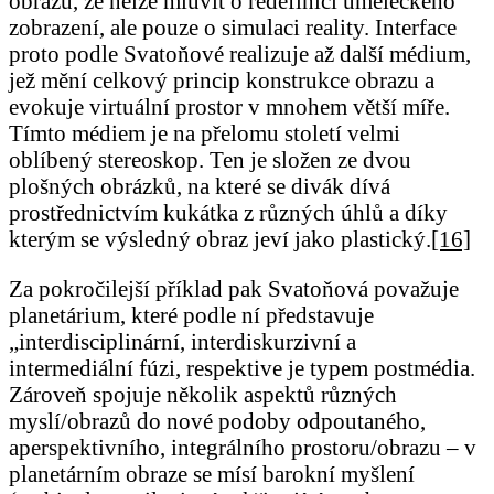
obrazu, že nelze mluvit o redefinici uměleckého
zobrazení, ale pouze o simulaci reality. Interface
proto podle Svatoňové realizuje až další médium,
jež mění celkový princip konstrukce obrazu a
evokuje virtuální prostor v mnohem větší míře.
Tímto médiem je na přelomu století velmi
oblíbený stereoskop. Ten je složen ze dvou
plošných obrázků, na které se divák dívá
prostřednictvím kukátka z různých úhlů a díky
kterým se výsledný obraz jeví jako plastický.
[16]
Za pokročilejší příklad pak Svatoňová považuje
planetárium, které podle ní představuje
„interdisciplinární, interdiskurzivní a
intermediální fúzi, respektive je typem postmédia.
Zároveň spojuje několik aspektů různých
myslí/obrazů do nové podoby odpoutaného,
aperspektivního, integrálního prostoru/obrazu – v
planetárním obraze se mísí barokní myšlení