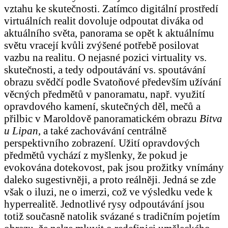
vztahu ke skutečnosti. Zatímco digitální prostředí
virtuálních realit dovoluje odpoutat diváka od
aktuálního světa, panorama se opět k aktuálnímu
světu vracejí kvůli zvýšené potřebě posilovat
vazbu na realitu. O nejasné pozici virtuality vs.
skutečnosti, a tedy odpoutávání vs. spoutávání
obrazu svědčí podle Svatoňové především užívání
věcných předmětů v panoramatu, např. využití
opravdového kamení, skutečných děl, mečů a
přilbic v Maroldově panoramatickém obrazu
Bitva
u Lipan
, a také zachovávání centrálně
perspektivního zobrazení
.
Užití opravdových
předmětů vychází z myšlenky, že pokud je
evokována dotekovost, pak jsou prožitky vnímány
daleko sugestivněji, a proto reálněji. Jedná se zde
však o iluzi, ne o imerzi, což ve výsledku vede k
hyperrealitě. Jednotlivé rysy odpoutávání jsou
totiž současně natolik svázané s tradičním pojetím