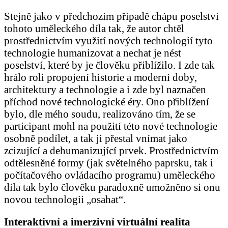
Stejně jako v předchozím případě chápu poselství
tohoto uměleckého díla tak, že autor chtěl
prostřednictvím využití nových technologií tyto
technologie humanizovat a nechat je nést
poselství, které by je člověku přiblížilo. I zde tak
hrálo roli propojení historie a moderní doby,
architektury a technologie a i zde byl naznačen
příchod nové technologické éry. Ono přiblížení
bylo, dle mého soudu, realizováno tím, že se
participant mohl na použití této nové technologie
osobně podílet, a tak ji přestal vnímat jako
zcizující a dehumanizující prvek. Prostřednictvím
odtělesněné formy (jak světelného paprsku, tak i
počítačového ovládacího programu) uměleckého
díla tak bylo člověku paradoxně umožněno si onu
novou technologii „osahat“.
Interaktivní a imerzivní virtuální realita