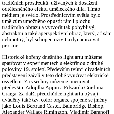
tradičních prostředků, užívaných k dosažení
odtělesněného efektu uměleckého díla. Tímto
médiem je světlo. Prostřednictvím světla bylo
umělcům umožněno opustit rám i plochu
tradičního obrazu a vytvořit tak pohyblivý,
abstraktní a také aperspektivní obraz, který, ač sám
nehmotný, byl schopen oživit a dynamizovat
prostor.
Historické kořeny dnešního light artu můžeme
spatřovat v experimentech s elektřinou z druhé
poloviny 19. století. Především tvůrci divadelních
představení začali v této době využívat elektrické
osvětlení. Za všechny můžeme jmenovat
především Adoplha Appiu a Edwarda Gordona
Craiga. Za další předchůdce light artu bývají
uváděny také tzv. color organs, spojené se jmény
jako Louis Bertrand Castel, Bainbridge Bishop,
Alexander Wallace Rimington, Vladimir Baranoff