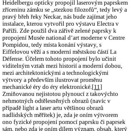
Heidelbergu opticky propojil laserovým paprskem
zříceninu zámku se „stezkou filozofů“, tedy levý a
pravý břeh řeky Neckar, nás bude zajímat jeho
instalace, kterou vytvořil pro výstavu Electra v
Paříži. Zde použil dva zářivě zelené paprsky k
propojení Musée national d’art moderne v Centre
Pompidou, tedy místa konání výstavy, s
Eiffelovou věží a s moderní městskou částí La
Défense. Účelem tohoto propojení bylo učinit
viditelným vztah mezi historií a moderní dobou,
mezi architektonickými a technologickými
výtvory a především ilustrovat proměnu
mechanické éry do éry elektronické.
[11]
Zmiňovanou nejistotou plynoucí z takovýchto
nehmotných odtělesněných obrazů (navíc v
případě light a laser artu většinou obrazů
nadlidských měřítek) je, zda je oním výtvorem
ono fyzické propojení pomocí paprsku či paprsek
sám, nebo zda je oním dílem význam, obsah, který