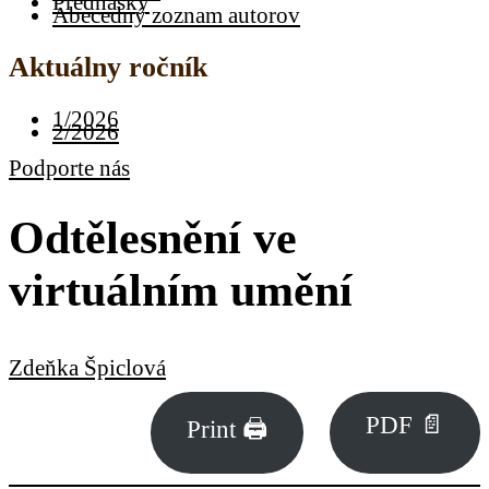
Prednášky
Abecedný zoznam autorov
Aktuálny ročník
1/2026
2/2026
Podporte nás
Odtělesnění ve
virtuálním umění
Zdeňka Špiclová
PDF 📄
Print 🖨