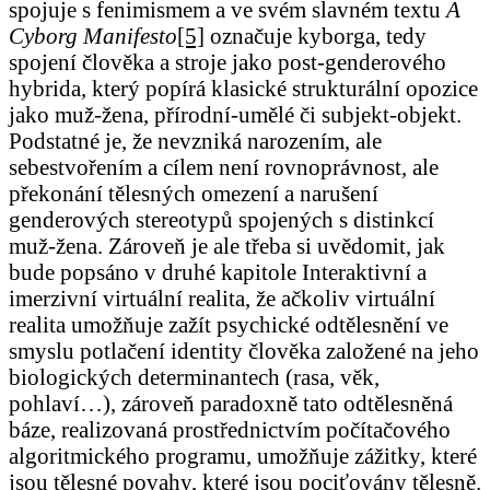
spojuje s fenimismem a ve svém slavném textu
A
Cyborg Manifesto
[5]
označuje kyborga, tedy
spojení člověka a stroje jako post-genderového
hybrida, který popírá klasické strukturální opozice
jako muž-žena, přírodní-umělé či subjekt-objekt.
Podstatné je, že nevzniká narozením, ale
sebestvořením a cílem není rovnoprávnost, ale
překonání tělesných omezení a narušení
genderových stereotypů spojených s distinkcí
muž-žena. Zároveň je ale třeba si uvědomit, jak
bude popsáno v druhé kapitole Interaktivní a
imerzivní virtuální realita, že ačkoliv virtuální
realita umožňuje zažít psychické odtělesnění ve
smyslu potlačení identity člověka založené na jeho
biologických determinantech (rasa, věk,
pohlaví…), zároveň paradoxně tato odtělesněná
báze, realizovaná prostřednictvím počítačového
algoritmického programu, umožňuje zážitky, které
jsou tělesné povahy, které jsou pociťovány tělesně.