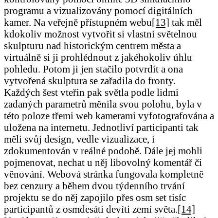
programu a vizualizovány pomocí digitálních
kamer. Na veřejně přístupném webu
[13]
tak měl
kdokoliv možnost vytvořit si vlastní světelnou
skulpturu nad historickým centrem města a
virtuálně si ji prohlédnout z jakéhokoliv úhlu
pohledu. Potom ji jen stačilo potvrdit a ona
vytvořená skulptura se zařadila do fronty.
Každých šest vteřin pak světla podle lidmi
zadaných parametrů měnila svou polohu, byla v
této poloze třemi web kamerami vyfotografována a
uložena na internetu. Jednotliví participanti tak
měli svůj design, vedle vizualizace, i
zdokumentován v reálné podobě. Dále jej mohli
pojmenovat, nechat u něj libovolný komentář či
věnování. Webová stránka fungovala kompletně
bez cenzury a během dvou týdenního trvání
projektu se do něj zapojilo přes osm set tisíc
participantů z osmdesáti devíti zemí světa.
[14]