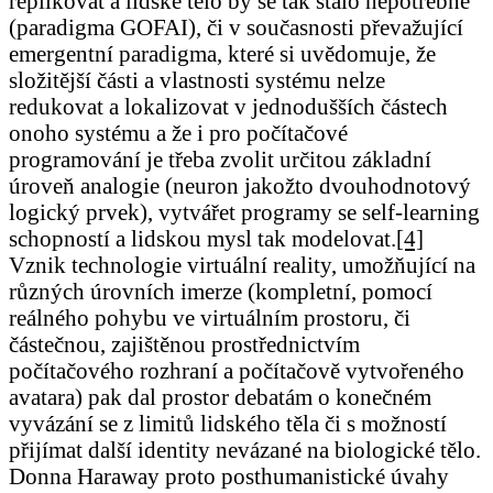
replikovat a lidské tělo by se tak stalo nepotřebné
(paradigma GOFAI), či v současnosti převažující
emergentní paradigma, které si uvědomuje, že
složitější části a vlastnosti systému nelze
redukovat a lokalizovat v jednodušších částech
onoho systému a že i pro počítačové
programování je třeba zvolit určitou základní
úroveň analogie (neuron jakožto dvouhodnotový
logický prvek), vytvářet programy se self-learning
schopností a lidskou mysl tak modelovat.
[4]
Vznik technologie virtuální reality, umožňující na
různých úrovních imerze (kompletní, pomocí
reálného pohybu ve virtuálním prostoru, či
částečnou, zajištěnou prostřednictvím
počítačového rozhraní a počítačově vytvořeného
avatara) pak dal prostor debatám o konečném
vyvázání se z limitů lidského těla či s možností
přijímat další identity nevázané na biologické tělo.
Donna Haraway proto posthumanistické úvahy