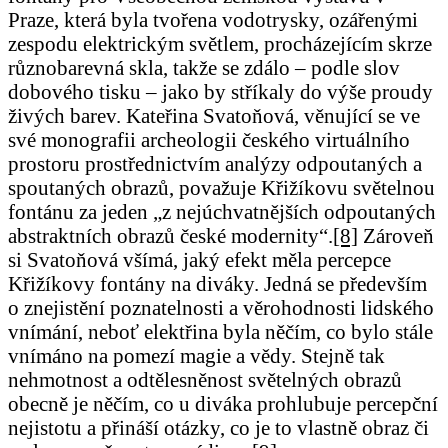
Praze, která byla tvořena vodotrysky, ozářenými
zespodu elektrickým světlem, procházejícím skrze
různobarevná skla, takže se zdálo – podle slov
dobového tisku – jako by stříkaly do výše proudy
živých barev. Kateřina Svatoňová, věnující se ve
své monografii archeologii českého virtuálního
prostoru prostřednictvím analýzy odpoutaných a
spoutaných obrazů, považuje Křižíkovu světelnou
fontánu za jeden „z nejúchvatnějších odpoutaných
abstraktních obrazů české modernity“.
[8]
Zároveň
si Svatoňová všímá, jaký efekt měla percepce
Křižíkovy fontány na diváky. Jedná se především
o znejistění poznatelnosti a věrohodnosti lidského
vnímání, neboť elektřina byla něčím, co bylo stále
vnímáno na pomezí magie a vědy. Stejně tak
nehmotnost a odtělesněnost světelných obrazů
obecně je něčím, co u diváka prohlubuje percepční
nejistotu a přináší otázky, co je to vlastně obraz či