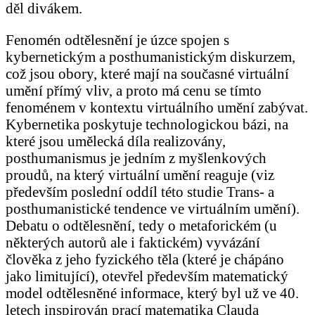
děl divákem.
Fenomén odtělesnění je úzce spojen s
kybernetickým a posthumanistickým diskurzem,
což jsou obory, které mají na současné virtuální
umění přímý vliv, a proto má cenu se tímto
fenoménem v kontextu virtuálního umění zabývat.
Kybernetika poskytuje technologickou bázi, na
které jsou umělecká díla realizovány,
posthumanismus je jedním z myšlenkových
proudů, na který virtuální umění reaguje (viz
především poslední oddíl této studie Trans- a
posthumanistické tendence ve virtuálním umění).
Debatu o odtělesnění, tedy o metaforickém (u
některých autorů ale i faktickém) vyvázání
člověka z jeho fyzického těla (které je chápáno
jako limitující), otevřel především matematický
model odtělesněné informace, který byl už ve 40.
letech inspirován prací matematika Clauda