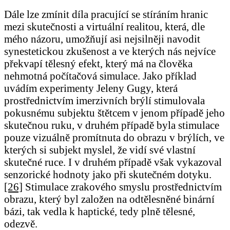
Dále lze zmínit díla pracující se stíráním hranic
mezi skutečnosti a virtuální realitou, která, dle
mého názoru, umožňují asi nejsilněji navodit
synestetickou zkušenost a ve kterých nás nejvíce
překvapí tělesný efekt, který má na člověka
nehmotná počítačová simulace. Jako příklad
uvádím experimenty Jeleny Gugy, která
prostřednictvím imerzivních brýlí stimulovala
pokusnému subjektu štětcem v jenom případě jeho
skutečnou ruku, v druhém případě byla stimulace
pouze vizuálně promítnuta do obrazu v brýlích, ve
kterých si subjekt myslel, že vidí své vlastní
skutečné ruce. I v druhém případě však vykazoval
senzorické hodnoty jako při skutečném dotyku.
[26]
Stimulace zrakového smyslu prostřednictvím
obrazu, který byl založen na odtělesněné binární
bázi, tak vedla k haptické, tedy plně tělesné,
odezvě.