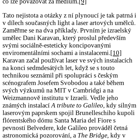
co lze považovat za médium.
[9]
Tato nejistota a otázky z ní plynoucí je tak patrná i
v dílech současných light a laser artových umělců.
Zaměřme se na dva příklady. Prvním je izraelský
umělec Dani Karavan, který proslul především
svými sociálně-esteticky koncipovanými
enviromentálními sochami a instalacemi.
[10]
Karavan začal používat laser ve svých instalacích
na konci sedmdesátých let, když se s touto
technikou seznámil při spolupráci s českým
scénografem Josefem Svobodou a také během
svých výzkumů na MIT v Cambridgi a na
Weizmannově institutu v Izraeli. Vedle jeho
známých instalací
A tribute to Galileo
, kdy silným
laserovým paprskem spojil Brunelleschiho kupoli
flórentského dómu Santa Maria del Fiore s
pevností Belvedere, kde Galileo prováděl četná
astronomická pozorování, a
The Bridge
, kdy v