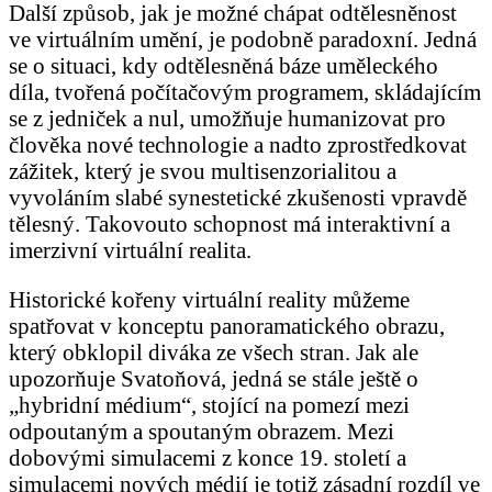
Další způsob, jak je možné chápat odtělesněnost
ve virtuálním umění, je podobně paradoxní. Jedná
se o situaci, kdy odtělesněná báze uměleckého
díla, tvořená počítačovým programem, skládajícím
se z jedniček a nul, umožňuje humanizovat pro
člověka nové technologie a nadto zprostředkovat
zážitek, který je svou multisenzorialitou a
vyvoláním slabé synestetické zkušenosti vpravdě
tělesný. Takovouto schopnost má interaktivní a
imerzivní virtuální realita.
Historické kořeny virtuální reality můžeme
spatřovat v konceptu panoramatického obrazu,
který obklopil diváka ze všech stran. Jak ale
upozorňuje Svatoňová, jedná se stále ještě o
„hybridní médium“, stojící na pomezí mezi
odpoutaným a spoutaným obrazem. Mezi
dobovými simulacemi z konce 19. století a
simulacemi nových médií je totiž zásadní rozdíl ve