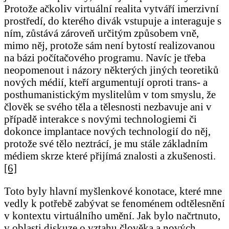
Protože ačkoliv virtuální realita vytváří imerzivní
prostředí, do kterého divák vstupuje a interaguje s
ním, zůstává zároveň určitým způsobem vně,
mimo něj, protože sám není bytostí realizovanou
na bázi počítačového programu. Navíc je třeba
neopomenout i názory některých jiných teoretiků
nových médií, kteří argumentují oproti trans- a
posthumanistickým myslitelům v tom smyslu, že
člověk se svého těla a tělesnosti nezbavuje ani v
případě interakce s novými technologiemi či
dokonce implantace nových technologií do něj,
protože své tělo neztrácí, je mu stále základním
médiem skrze které přijímá znalosti a zkušenosti.
[6]
Toto byly hlavní myšlenkové konotace, které mne
vedly k potřebě zabývat se fenoménem odtělesnění
v kontextu virtuálního umění. Jak bylo načrtnuto,
v oblasti diskuze o vztahu člověka a nových