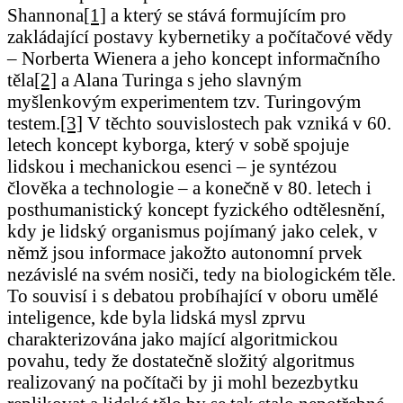
Shannona
[1]
a který se stává formujícím pro
zakládající postavy kybernetiky a počítačové vědy
– Norberta Wienera a jeho koncept informačního
těla
[2]
a Alana Turinga s jeho slavným
myšlenkovým experimentem tzv. Turingovým
testem.
[3]
V těchto souvislostech pak vzniká v 60.
letech koncept kyborga, který v sobě spojuje
lidskou i mechanickou esenci – je syntézou
člověka a technologie – a konečně v 80. letech i
posthumanistický koncept fyzického odtělesnění,
kdy je lidský organismus pojímaný jako celek, v
němž jsou informace jakožto autonomní prvek
nezávislé na svém nosiči, tedy na biologickém těle.
To souvisí i s debatou probíhající v oboru umělé
inteligence, kde byla lidská mysl zprvu
charakterizována jako mající algoritmickou
povahu, tedy že dostatečně složitý algoritmus
realizovaný na počítači by ji mohl bezezbytku