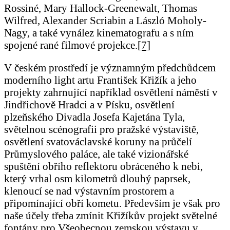
Rossiné, Mary Hallock-Greenewalt, Thomas
Wilfred, Alexander Scriabin a László Moholy-
Nagy, a také vynález kinematografu a s ním
spojené rané filmové projekce.
[7]
V českém prostředí je významným předchůdcem
moderního light artu František Křižík a jeho
projekty zahrnující například osvětlení náměstí v
Jindřichově Hradci a v Písku, osvětlení
plzeňského Divadla Josefa Kajetána Tyla,
světelnou scénografii pro pražské výstaviště,
osvětlení svatováclavské koruny na průčelí
Průmyslového paláce, ale také vizionářské
spuštění obřího reflektoru obráceného k nebi,
který vrhal osm kilometrů dlouhý paprsek,
klenoucí se nad výstavním prostorem a
připomínající obří kometu. Především je však pro
naše účely třeba zmínit Křižíkův projekt světelné
fontány pro Všeobecnou zemskou výstavu v