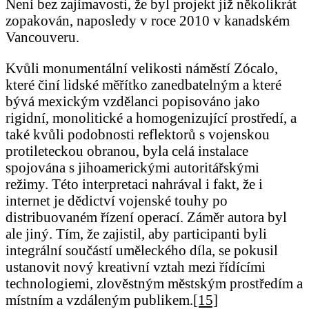
Není bez zajímavosti, že byl projekt již několikrát
zopakován, naposledy v roce 2010 v kanadském
Vancouveru.
Kvůli monumentální velikosti náměstí Zócalo,
které činí lidské měřítko zanedbatelným a které
bývá mexickým vzdělanci popisováno jako
rigidní, monolitické a homogenizující prostředí, a
také kvůli podobnosti reflektorů s vojenskou
protileteckou obranou, byla celá instalace
spojována s jihoamerickými autoritářskými
režimy. Této interpretaci nahrával i fakt, že i
internet je dědictví vojenské touhy po
distribuovaném řízení operací. Záměr autora byl
ale jiný. Tím, že zajistil, aby participanti byli
integrální součástí uměleckého díla, se pokusil
ustanovit nový kreativní vztah mezi řídícími
technologiemi, zlověstným městským prostředím a
místním a vzdáleným publikem.
[15]