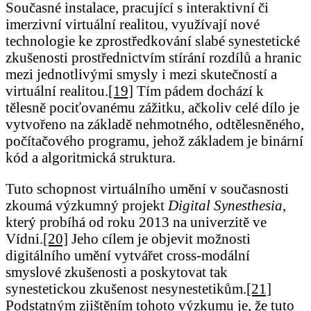
Současné instalace, pracující s interaktivní či
imerzivní virtuální realitou, využívají nové
technologie ke zprostředkování slabé synestetické
zkušenosti prostřednictvím stírání rozdílů a hranic
mezi jednotlivými smysly i mezi skutečností a
virtuální realitou.
[19]
Tím pádem dochází k
tělesně pociťovanému zážitku, ačkoliv celé dílo je
vytvořeno na základě nehmotného, odtělesněného,
počítačového programu, jehož základem je binární
kód a algoritmická struktura.
Tuto schopnost virtuálního umění v současnosti
zkoumá výzkumný projekt
Digital Synesthesia
,
který probíhá od roku 2013 na univerzitě ve
Vídni.
[20]
Jeho cílem je objevit možnosti
digitálního umění vytvářet cross-modální
smyslové zkušenosti a poskytovat tak
synestetickou zkušenost nesynestetikům.
[21]
Podstatným zjištěním tohoto výzkumu je, že tuto