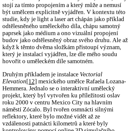
stojí za tímto propojením a který může a nemusí
být umělcem explicitně vyjádřen. V kontextu této
studie, kdy je light a laser art chápán jako příklad
odtělesněného uměleckého díla, chápu samotný
paprsek jako médium a ono vizuální propojení
budov jako odtělesněný obraz svého druhu. Ale až
když k těmto dvěma složkám přistoupí význam,
který je instalací vyjádřen, lze dle mého soudu
hovořit o uměleckém díle samotném.
Druhým příkladem je instalace
Vectorial
Elevation
[12]
mexického umělce Rafaela Lozana-
Hemmera. Jednalo se o interaktivní umělecký
projekt, který byl vytvořen ku příležitosti oslav
roku 2000 v centru Mexico City na hlavním
náměstí Zócalo. Byl tvořen osmnácti silnými
reflektory, které bylo možné vidět až ze
vzdálenosti patnácti kilometrů a které byly
kontrolovány pomocí online 3D simulačního