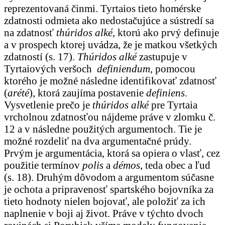
reprezentovaná činmi. Tyrtaios tieto homérske
zdatnosti odmieta ako nedostačujúce a sústredí sa
na zdatnosť
thúridos alké
, ktorú ako prvý definuje
a v prospech ktorej uvádza, že je matkou všetkých
zdatností (s. 17).
Thúridos alké
zastupuje v
Tyrtaiových veršoch
definiendum
, pomocou
ktorého je možné následne identifikovať zdatnosť
(
arété
), ktorá zaujíma postavenie
definiens
.
Vysvetlenie prečo je
thúridos alké
pre Tyrtaia
vrcholnou zdatnosťou nájdeme práve v zlomku č.
12 a v následne použitých argumentoch. Tie je
možné rozdeliť na dva argumentačné prúdy.
Prvým je argumentácia, ktorá sa opiera o vlasť, cez
použitie termínov
polis
a
démos
, teda obec a ľud
(s. 18). Druhým dôvodom a argumentom súčasne
je ochota a pripravenosť spartského bojovníka za
tieto hodnoty nielen bojovať, ale položiť za ich
naplnenie v boji aj život. Práve v týchto dvoch