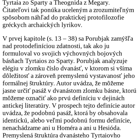
Tyrtaia zo Sparty a Theognida z Megary.
Čitateľovi tak ponúka uceleným a zrozumiteľným
spôsobom náhľad do praktickej protofilozofie
gréckych archaických lyrikov.
V prvej kapitole (s. 13 – 38) sa Porubjak zamýšľa
nad protodefiníciou zdatnosti, tak ako ju
formuloval vo svojich výchovných bojových
básňach Tyrtaios zo Sparty. Porubjak analyzuje
elégiu v zlomku číslo dvanásť, v ktorom si všíma
dôležitosť a zároveň premyslenú vystavanosť jeho
formálnej štruktúry. Autor uvádza, že môžeme
jasne určiť pasáž v dvanástom zlomku básne, ktorú
môžeme označiť ako prvú definíciu v dejinách
antickej literatúry. V prospech tejto definície autor
uvádza, že podobnú pasáž, ktorá by obsahovala
identickú, alebo veľmi podobnú formu definície,
nenachádzame ani u Homéra a ani u Hesióda.
Premyslená štruktúra dvanásteho Tyrtaiovho