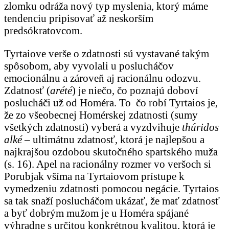
zlomku odráža nový typ myslenia, ktorý máme
tendenciu pripisovať až neskorším
predsókratovcom.
Tyrtaiove verše o zdatnosti sú vystavané takým
spôsobom, aby vyvolali u poslucháčov
emocionálnu a zároveň aj racionálnu odozvu.
Zdatnosť (
arété
) je niečo, čo poznajú doboví
poslucháči už od Homéra. To čo robí Tyrtaios je,
že zo všeobecnej Homérskej zdatnosti (sumy
všetkých zdatností) vyberá a vyzdvihuje
thúridos
alké
– ultimátnu zdatnosť, ktorá je najlepšou a
najkrajšou ozdobou skutočného spartského muža
(s. 16). Apel na racionálny rozmer vo veršoch si
Porubjak všíma na Tyrtaiovom prístupe k
vymedzeniu zdatnosti pomocou negácie. Tyrtaios
sa tak snaží poslucháčom ukázať, že mať zdatnosť
a byť dobrým mužom je u Homéra spájané
výhradne s určitou konkrétnou kvalitou, ktorá je