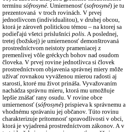
termínu
sófrosyné
. Umiernenosť (
sofrosyné
) je tu
prezentovaná v troch rovinách. V prvej
jednotlivcom (individualitou), v druhej obcou,
ktorá je zároveň politickou témou – na ktorej sa
podieľajú všetci príslušníci
polis
. A poslednej,
tretej (božskej) je umiernenosť demonštrovaná
prostredníctvom neistoty prameniacej z
premenlivej vôle gréckych bohov nad osudom
človeka. V prvej rovine jednotlivca si človek
prostredníctvom objavenia správnej miery môže
užívať rovnakou vyváženou mierou radosti aj
starosti, ktoré mu život prináša. Vyvažovaním
nachádza správnu mieru, ktorá mu umožňuje
lepšie znášať rany osudu. V rovine obce
umiernenosť (
sófrosyné
) prispieva k správnemu a
vhodnému správaniu jej občanov. Túto rovinu
charakterizuje prítomnosť spravodlivosti v obci,
ktorá je vyjadrená prostredníctvom zákonov. A v