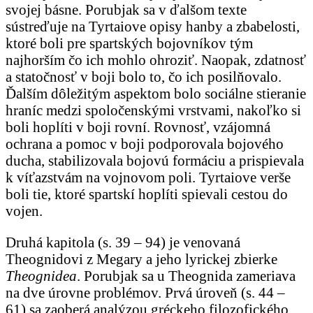
svojej básne. Porubjak sa v ďalšom texte
sústreďuje na Tyrtaiove opisy hanby a zbabelosti,
ktoré boli pre spartských bojovníkov tým
najhorším čo ich mohlo ohroziť. Naopak, zdatnosť
a statočnosť v boji bolo to, čo ich posilňovalo.
Ďalším dôležitým aspektom bolo sociálne stieranie
hraníc medzi spoločenskými vrstvami, nakoľko si
boli hoplíti v boji rovní. Rovnosť, vzájomná
ochrana a pomoc v boji podporovala bojového
ducha, stabilizovala bojovú formáciu a prispievala
k víťazstvám na vojnovom poli. Tyrtaiove verše
boli tie, ktoré spartskí hoplíti spievali cestou do
vojen.
Druhá kapitola (s. 39 – 94) je venovaná
Theognidovi z Megary a jeho lyrickej zbierke
Theognidea
. Porubjak sa u Theognida zameriava
na dve úrovne problémov. Prvá úroveň (s. 44 –
61) sa zaoberá analýzou gréckeho filozofického