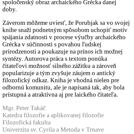
spoločenský obraz archaického Grécka danej
doby.
Záverom môžeme uviesť, že Porubjak sa vo svojej
knihe snaží podnetným spôsobom uchopiť motív
spájania zdatnosti v procese výučby archaického
Grécka v súčinnosti s povahou ľudskej
prirodzenosti a poukazuje na prínos ich možnej
syntézy. Autorova práca s textom ponúka
čitateľovi možnosť silného zážitku a zároveň
popularizuje a tým zvyšuje záujem o antický
filozofický odkaz. Kniha je vhodná nielen pre
odbornú komunitu, ale je napísaná tak, aby bola
prístupná a atraktívna aj pre laického čitateľa.
Mgr. Peter Takáč
Katedra filozofie a aplikovanej filozofie
Filozofická fakulta
Univerzita sv. Cyrila a Metoda v Trnave