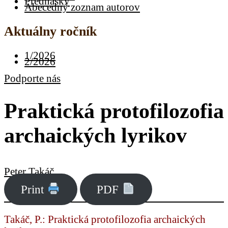
Prednášky
Abecedný zoznam autorov
Aktuálny ročník
1/2026
2/2026
Podporte nás
Praktická protofilozofia
archaických lyrikov
Peter Takáč
Print
PDF
Takáč, P.: Praktická protofilozofia archaických