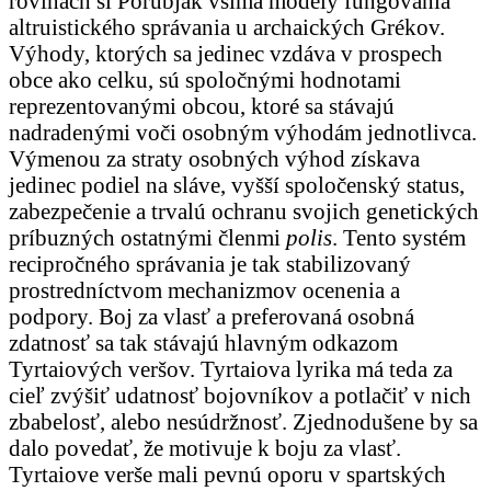
rovinách si Porubjak všíma modely fungovania
altruistického správania u archaických Grékov.
Výhody, ktorých sa jedinec vzdáva v prospech
obce ako celku, sú spoločnými hodnotami
reprezentovanými obcou, ktoré sa stávajú
nadradenými voči osobným výhodám jednotlivca.
Výmenou za straty osobných výhod získava
jedinec podiel na sláve, vyšší spoločenský status,
zabezpečenie a trvalú ochranu svojich genetických
príbuzných ostatnými členmi
polis
. Tento systém
recipročného správania je tak stabilizovaný
prostredníctvom mechanizmov ocenenia a
podpory. Boj za vlasť a preferovaná osobná
zdatnosť sa tak stávajú hlavným odkazom
Tyrtaiových veršov. Tyrtaiova lyrika má teda za
cieľ zvýšiť udatnosť bojovníkov a potlačiť v nich
zbabelosť, alebo nesúdržnosť. Zjednodušene by sa
dalo povedať, že motivuje k boju za vlasť.
Tyrtaiove verše mali pevnú oporu v spartských