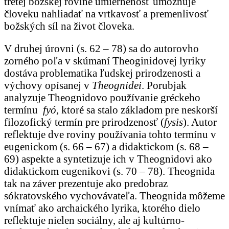
tretej božskej rovine umiernenosť umožňuje
človeku nahliadať na vrtkavosť a premenlivosť
božských síl na život človeka.
V druhej úrovni (s. 62 – 78) sa do autorovho
zorného poľa v skúmaní Theoginidovej lyriky
dostáva problematika ľudskej prirodzenosti a
výchovy opísanej v
Theognidei
. Porubjak
analyzuje Theognidovo používanie gréckeho
termínu
fyó
, ktoré sa stalo základom pre neskorší
filozofický termín pre prirodzenosť (
fysis
). Autor
reflektuje dve roviny používania tohto termínu v
eugenickom (s. 66 – 67) a didaktickom (s. 68 –
69) aspekte a syntetizuje ich v Theognidovi ako
didaktickom eugenikovi (s. 70 – 78). Theognida
tak na záver prezentuje ako predobraz
sókratovského vychovávateľa. Theognida môžeme
vnímať ako archaického lyrika, ktorého dielo
reflektuje nielen sociálny, ale aj kultúrno-