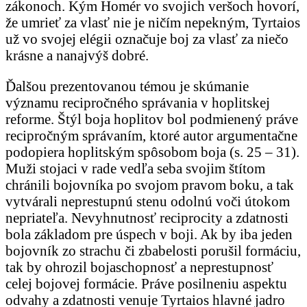
zákonoch. Kým Homér vo svojich veršoch hovorí,
že umrieť za vlasť nie je ničím nepekným, Tyrtaios
už vo svojej elégii označuje boj za vlasť za niečo
krásne a nanajvýš dobré.
Ďalšou prezentovanou témou je skúmanie
významu recipročného správania v hoplitskej
reforme. Štýl boja hoplitov bol podmienený práve
recipročným správaním, ktoré autor argumentačne
podopiera hoplitským spôsobom boja (s. 25 – 31).
Muži stojaci v rade vedľa seba svojim štítom
chránili bojovníka po svojom pravom boku, a tak
vytvárali neprestupnú stenu odolnú voči útokom
nepriateľa. Nevyhnutnosť reciprocity a zdatnosti
bola základom pre úspech v boji. Ak by iba jeden
bojovník zo strachu či zbabelosti porušil formáciu,
tak by ohrozil bojaschopnosť a neprestupnosť
celej bojovej formácie. Práve posilneniu aspektu
odvahy a zdatnosti venuje Tyrtaios hlavné jadro