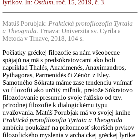
lyrikov. In:
Ostium
, roč. 15, 2019, č. 3.
Matúš Porubjak:
Praktická protofilozofia Tyrtaia
a Theognida
. Trnava: Univerzita sv. Cyrila a
Metoda v Trnave, 2018, 104 s.
Počiatky gréckej filozofie sa nám všeobecne
spájajú najmä s predsókratovcami ako boli
napríklad Thalés, Anaximenés, Anaximandros,
Pythagoras, Parmenidés či Zénón z Eley.
Samotného Sókrata máme zase tendenciu vnímať
vo filozofii ako určitý míľnik, pretože Sókratovo
filozofovanie presunulo svoje ťažisko od tzv.
prírodnej filozofie k dialogickému typu
uvažovania. Matúš Porubjak má vo svojej knihe
Praktická protofilozofia Tyrtaia a Theognida
ambíciu poukázať na prítomnosť skorších prvkov
filozofického myslenia v archaickej gréckej lyrike