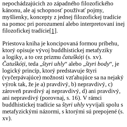
nepochádzajúcich zo západného filozofického
kánonu, ale aj schopnosť používať pojmy,
myšlienky, koncepty z jednej filozofickej tradície
na pomoc pri porozumení alebo interpretovaní inej
filozofickej tradície
[1]
.
Priestova kniha je koncipovaná formou príbehu,
ktorý opisuje vývoj buddhistickej metafyziky
a logiky, a to cez prizmu
čatuškóṭi
(s. xv).
Čatuškóṭi
, teda „
štyri uhly
“ alebo „
štyri body
“, je
logický princíp, ktorý predstavuje štyri
(vyčerpávajúce) možnosti vzťahujúce sa na nejaký
výrok tak, že je a) pravdivý, b) nepravdivý, c)
zároveň pravdivý aj nepravdivý, d) ani pravdivý,
ani nepravdivý (porovnaj, s. 16). V rámci
buddhistickej tradície sa
štyri uhly
vyvíjali spolu s
metafyzickými názormi, s ktorými sú prepojené (s.
xv).