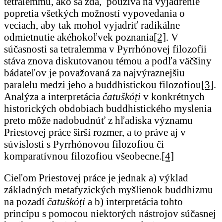
tetralemmu, ako sa zdá, používa na vyjadrenie
popretia všetkých možností vypovedania o
veciach, aby tak mohol vyjadriť radikálne
odmietnutie akéhokoľvek poznania
[2]
. V
súčasnosti sa tetralemma v Pyrrhónovej filozofii
stáva znova diskutovanou témou a podľa väčšiny
bádateľov je považovaná za najvýraznejšiu
paralelu medzi jeho a buddhistickou filozofiou
[3]
.
Analýza a interpretácia
čatuškóṭi
v konkrétnych
historických obdobiach buddhistického myslenia
preto môže nadobudnúť z hľadiska významu
Priestovej práce širší rozmer, a to práve aj v
súvislosti s Pyrrhónovou filozofiou či
komparatívnou filozofiou všeobecne.
[4]
Cieľom Priestovej práce je jednak a) výklad
základných metafyzických myšlienok buddhizmu
na pozadí
čatuškóṭi
a b) interpretácia tohto
princípu s pomocou niektorých nástrojov súčasnej