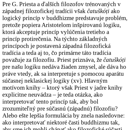
Pre G. Priesta a ďalších filozofov trénovaných v
západnej filozofickej tradícii však
čatuškóṭi
ako
logický princíp v buddhizme predstavuje problém,
pretože popiera Aristotelom inšpirovanú logiku,
ktorá akceptuje princíp vylúčenia tretieho a
princíp protirečenia. Na týchto základných
princípoch je postavená západná filozofická
tradícia a teda aj to, čo primárne táto tradícia
považuje za filozofiu. Priest priznáva, že
čatuškóṭi
pre našu logiku nedáva žiaden zmysel, ale dáva ho
práve vtedy, ak sa interpretuje s pomocou aparátu
súčasnej neklasickej logiky (xv). Hlavným
motívom knihy – ktorý však Priest v jadre knihy
explicitne neuvádza – je teda otázka, ako
interpretovať tento princíp tak, aby bol
zrozumiteľný pre súčasnú (západnú) filozofiu?
Alebo ešte lepšia formulácia by znela nasledovne:
ako interpretovať niektoré časti buddhizmu tak,
aby sme ich mohli chápať ako filozofické súčasti,