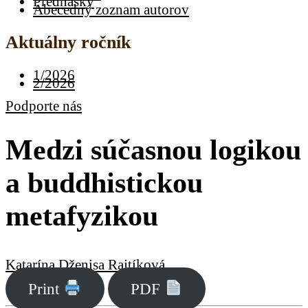
Prednášky
Abecedný zoznam autorov
Aktuálny ročník
1/2026
2/2026
Podporte nás
Medzi súčasnou logikou
a buddhistickou
metafyzikou
Katarína Dženisa Rajtíková
Print
PDF