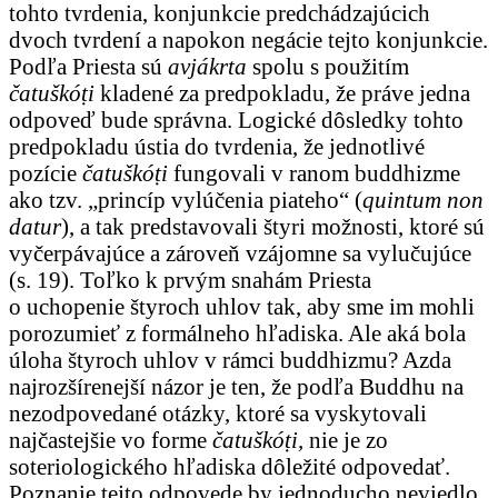
tohto tvrdenia, konjunkcie predchádzajúcich
dvoch tvrdení a napokon negácie tejto konjunkcie.
Podľa Priesta sú
avjákrta
spolu s použitím
čatuškóṭi
kladené za predpokladu, že práve jedna
odpoveď bude správna. Logické dôsledky tohto
predpokladu ústia do tvrdenia, že jednotlivé
pozície
čatuškóṭi
fungovali v ranom buddhizme
ako tzv. „princíp vylúčenia piateho“ (
quintum non
datur
), a tak predstavovali štyri možnosti, ktoré sú
vyčerpávajúce a zároveň vzájomne sa vylučujúce
(s. 19). Toľko k prvým snahám Priesta
o uchopenie štyroch uhlov tak, aby sme im mohli
porozumieť z formálneho hľadiska. Ale aká bola
úloha štyroch uhlov v rámci buddhizmu? Azda
najrozšírenejší názor je ten, že podľa Buddhu na
nezodpovedané otázky, ktoré sa vyskytovali
najčastejšie vo forme
čatuškóṭi,
nie je zo
soteriologického hľadiska dôležité odpovedať.
Poznanie tejto odpovede by jednoducho neviedlo