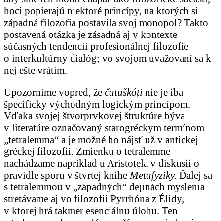
hoci popierajú niektoré princípy, na ktorých si
západná filozofia postavila svoj monopol? Takto
postavená otázka je zásadná aj v kontexte
súčasných tendencií profesionálnej filozofie
o interkultúrny dialóg; vo svojom uvažovaní sa k
nej ešte vrátim.
Upozornime vopred, že
čatuškóṭi
nie je iba
špecificky východným logickým princípom.
Vďaka svojej štvorprvkovej štruktúre býva
v literatúre označovaný starogréckym termínom
„tetralemma“ a je možné ho nájsť už v antickej
gréckej filozofii. Zmienku o tetralemme
nachádzame napríklad u Aristotela v diskusii o
pravidle sporu v štvrtej knihe
Metafyziky.
Ďalej sa
s tetralemmou v „západných“ dejinách myslenia
stretávame aj vo filozofii Pyrrhóna z Élidy,
v ktorej hrá takmer esenciálnu úlohu. Ten