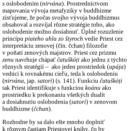
s oslobodením (
nirvána
). Prostredníctvom
mapovania vývoja metafyziky v buddhizme
zisťujeme, že počas svojho vývoja buddhizmus
obsahoval a rozvíjal rôzne stratégie toho, ako
oslobodenie možno dosiahnuť. Úplné rozuzlenie
princípu
piateho uhla zo štyroch
vedie Priest cez
interpretáciu zenovej (čín. čchan) filozofie
v poňatí zenových majstrov. Priest cez prizmu
zenu
navrhuje chápať
čatuškóṭi
ako jednu z týchto
rôznych stratégií – ako jeden prostriedok (
upája
)
vedúci k rovnakému cieľu, teda k oslobodeniu
(
nirvána
, jap.
satori
) (s. 141). Funkciu
čatuškóṭi
tak Priest identifikuje s funkciou
koánu
ako
prostriedku k prekonaniu všetkých dualít
a dosiahnutiu oslobodenia (
satori
) v zenovom
buddhizme (
čchan
).
Rozhodne by sa dalo ešte mnoho doplniť
k rôznym častiam Priestovej knihy, čo by