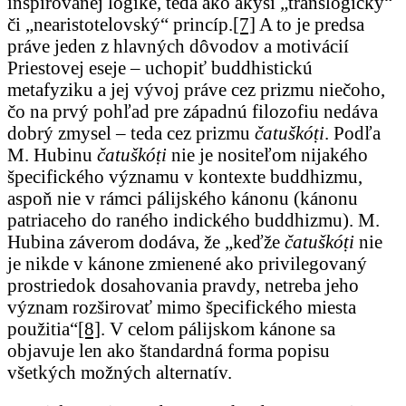
inšpirovanej logike, teda ako akýsi „translogický“
či „nearistotelovský“ princíp.
[7]
A to je predsa
práve jeden z hlavných dôvodov a motivácií
Priestovej eseje – uchopiť buddhistickú
metafyziku a jej vývoj práve cez prizmu niečoho,
čo na prvý pohľad pre západnú filozofiu nedáva
dobrý zmysel – teda cez prizmu
čatuškóṭi
. Podľa
M. Hubinu
čatuškóṭi
nie je nositeľom nijakého
špecifického významu v kontexte buddhizmu,
aspoň nie v rámci pálijského kánonu (kánonu
patriaceho do raného indického buddhizmu). M.
Hubina záverom dodáva, že „keďže
čatuškóṭi
nie
je nikde v kánone zmienené ako privilegovaný
prostriedok dosahovania pravdy, netreba jeho
význam rozširovať mimo špecifického miesta
použitia“
[8]
. V celom pálijskom kánone sa
objavuje len ako štandardná forma popisu
všetkých možných alternatív.