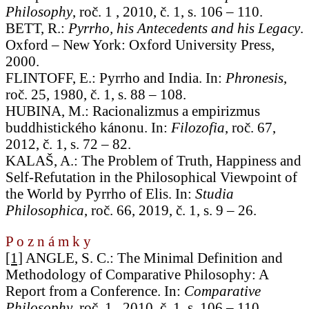
Philosophy
, roč. 1 , 2010, č. 1, s. 106 – 110.
BETT, R.:
Pyrrho, his Antecedents and his Legacy
.
Oxford – New York: Oxford University Press,
2000.
FLINTOFF, E.: Pyrrho and India. In:
Phronesis
,
roč. 25, 1980, č. 1, s. 88 – 108.
HUBINA, M.: Racionalizmus a empirizmus
buddhistického kánonu. In:
Filozofia
, roč. 67,
2012, č. 1, s. 72 – 82.
KALAŠ, A.: The Problem of Truth, Happiness and
Self-Refutation in the Philosophical Viewpoint of
the World by Pyrrho of Elis. In:
Studia
Philosophica
, roč. 66, 2019, č. 1, s. 9 – 26.
P o z n á m k y
[1]
ANGLE, S. C.: The Minimal Definition and
Methodology of Comparative Philosophy: A
Report from a Conference. In:
Comparative
Philosophy
, roč. 1 , 2010, č. 1, s. 106 – 110.