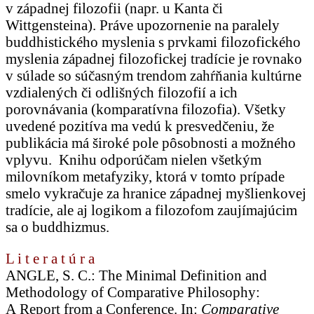
v západnej filozofii (napr. u Kanta či
Wittgensteina). Práve upozornenie na paralely
buddhistického myslenia s prvkami filozofického
myslenia západnej filozofickej tradície je rovnako
v súlade so súčasným trendom zahŕňania kultúrne
vzdialených či odlišných filozofií a ich
porovnávania (komparatívna filozofia). Všetky
uvedené pozitíva ma vedú k presvedčeniu, že
publikácia má široké pole pôsobnosti a možného
vplyvu. Knihu odporúčam nielen všetkým
milovníkom metafyziky, ktorá v tomto prípade
smelo vykračuje za hranice západnej myšlienkovej
tradície, ale aj logikom a filozofom zaujímajúcim
sa o buddhizmus.
L i t e r a t ú r a
ANGLE, S. C.: The Minimal Definition and
Methodology of Comparative Philosophy:
A Report from a Conference. In:
Comparative