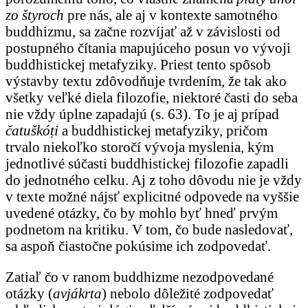
zo štyroch
pre nás, ale aj v kontexte samotného
buddhizmu, sa začne rozvíjať až v závislosti od
postupného čítania mapujúceho posun vo vývoji
buddhistickej metafyziky. Priest tento spôsob
výstavby textu zdôvodňuje tvrdením, že tak ako
všetky veľké diela filozofie, niektoré časti do seba
nie vždy úplne zapadajú (s. 63). To je aj prípad
čatuškóṭi
a buddhistickej metafyziky, pričom
trvalo niekoľko storočí vývoja myslenia, kým
jednotlivé súčasti buddhistickej filozofie zapadli
do jednotného celku. Aj z toho dôvodu nie je vždy
v texte možné nájsť explicitné odpovede na vyššie
uvedené otázky, čo by mohlo byť hneď prvým
podnetom na kritiku. V tom, čo bude nasledovať,
sa aspoň čiastočne pokúsime ich zodpovedať.
Zatiaľ čo v ranom buddhizme nezodpovedané
otázky (
avjákrta
) nebolo dôležité zodpovedať