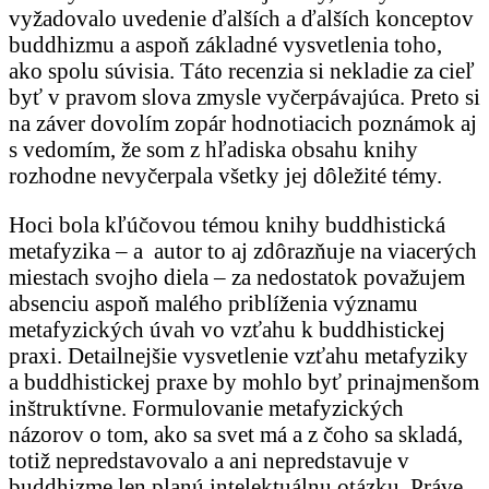
vyžadovalo uvedenie ďalších a ďalších konceptov
buddhizmu a aspoň základné vysvetlenia toho,
ako spolu súvisia. Táto recenzia si nekladie za cieľ
byť v pravom slova zmysle vyčerpávajúca. Preto si
na záver dovolím zopár hodnotiacich poznámok aj
s vedomím, že som z hľadiska obsahu knihy
rozhodne nevyčerpala všetky jej dôležité témy.
Hoci bola kľúčovou témou knihy buddhistická
metafyzika – a autor to aj zdôrazňuje na viacerých
miestach svojho diela – za nedostatok považujem
absenciu aspoň malého priblíženia významu
metafyzických úvah vo vzťahu k buddhistickej
praxi. Detailnejšie vysvetlenie vzťahu metafyziky
a buddhistickej praxe by mohlo byť prinajmenšom
inštruktívne. Formulovanie metafyzických
názorov o tom, ako sa svet má a z čoho sa skladá,
totiž nepredstavovalo a ani nepredstavuje v
buddhizme len planú intelektuálnu otázku. Práve