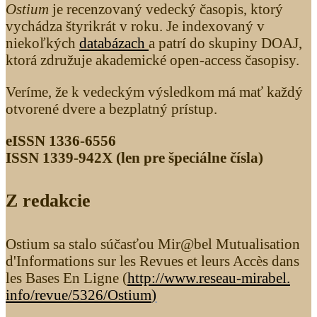
Ostium
je recenzovaný vedecký časopis, ktorý
vychádza štyrikrát v roku. Je indexovaný v
niekoľkých
databázach
a patrí do skupiny DOAJ,
ktorá združuje akademické open-access časopisy.
Veríme, že k vedeckým výsledkom má mať každý
otvorené dvere a bezplatný prístup.
eISSN 1336-6556
ISSN 1339­-942X (len pre špeciálne čísla)
Z redakcie
Ostium sa stalo súčasťou Mir@bel Mutualisation
d'Informations sur les Revues et leurs Accès dans
les Bases En Ligne (
http://www.reseau-mirabel.
info/revue/5326
/Ostium
)