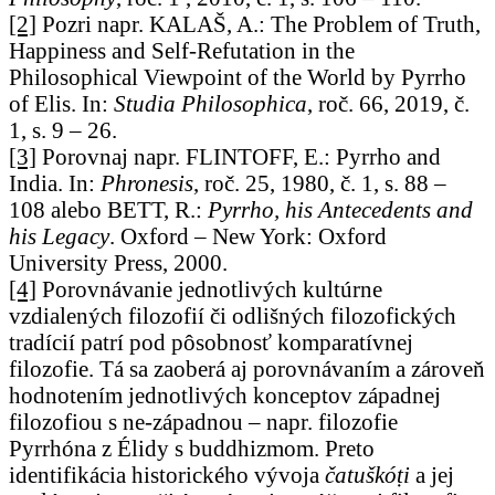
[2]
Pozri napr. KALAŠ, A.: The Problem of Truth,
Happiness and Self-Refutation in the
Philosophical Viewpoint of the World by Pyrrho
of Elis. In:
Studia Philosophica
, roč. 66, 2019, č.
1, s. 9 – 26.
[3]
Porovnaj napr. FLINTOFF, E.: Pyrrho and
India. In:
Phronesis
, roč. 25, 1980, č. 1, s. 88 –
108 alebo BETT, R.:
Pyrrho, his Antecedents and
his Legacy
. Oxford – New York: Oxford
University Press, 2000.
[4]
Porovnávanie jednotlivých kultúrne
vzdialených filozofií či odlišných filozofických
tradícií patrí pod pôsobnosť komparatívnej
filozofie. Tá sa zaoberá aj porovnávaním a zároveň
hodnotením jednotlivých konceptov západnej
filozofiou s ne-západnou – napr. filozofie
Pyrrhóna z Élidy s buddhizmom. Preto
identifikácia historického vývoja
čatuškóṭi
a jej