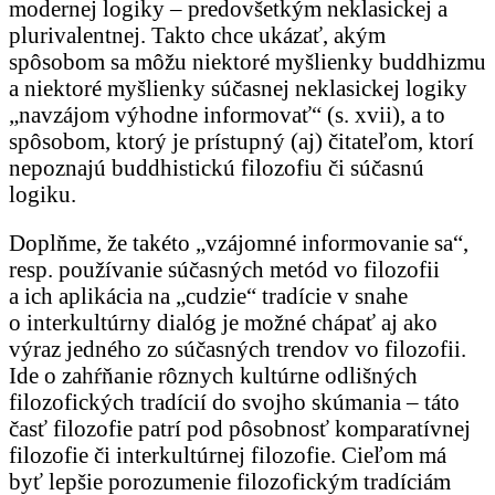
modernej logiky – predovšetkým neklasickej a
plurivalentnej. Takto chce ukázať, akým
spôsobom sa môžu niektoré myšlienky buddhizmu
a niektoré myšlienky súčasnej neklasickej logiky
„navzájom výhodne informovať“ (s. xvii), a to
spôsobom, ktorý je prístupný (aj) čitateľom, ktorí
nepoznajú buddhistickú filozofiu či súčasnú
logiku.
Doplňme, že takéto „vzájomné informovanie sa“,
resp. používanie súčasných metód vo filozofii
a ich aplikácia na „cudzie“ tradície v snahe
o interkultúrny dialóg je možné chápať aj ako
výraz jedného zo súčasných trendov vo filozofii.
Ide o zahŕňanie rôznych kultúrne odlišných
filozofických tradícií do svojho skúmania – táto
časť filozofie patrí pod pôsobnosť komparatívnej
filozofie či interkultúrnej filozofie. Cieľom má
byť lepšie porozumenie filozofickým tradíciám