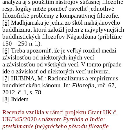
analýza aj s použitím nástrojov súčasnej filozofie
resp. logiky môže pomôcť osvetliť jednotlivé
filozofické problémy z komparatívnej filozofie.
[5]
Madhjamaka je jedna zo škôl mahájánového
buddhizmu, ktorú založil jeden z najvplyvnejších
buddhistických filozofov Nágardžuna (približne
150 – 250 n. l.).
[6]
Treba upozorniť, že je veľký rozdiel medzi
závislosťou od niektorých iných vecí
a závislosťou od všetkých vecí. V tomto prípade
ide o závislosť od niektorých vecí univerza.
[7]
HUBINA, M.: Racionalizmus a empirizmus
buddhistického kánonu. In:
Filozofia
, roč. 67,
2012, č. 1, s. 78.
[8]
Ibidem.
Recenzia vznikla v rámci projektu Grant UK č.
UK/345/2020 s názvom
Pyrrhón a India:
preskúmanie (ne)gréckeho pôvodu filozofie