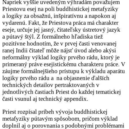
Napriek vyššie uvedeným výhradám považujem
Priestovu esej na poli buddhistickej metafyziky
a logiky za obsažnú, inšpiratívnu a napokon aj
vydarenú. Fakt, že Priestova práca má charakter
eseje, určuje jej jasný, čitateľsky ústretový jazyk
a pútavý štýl. Z formálneho hľadiska tiež
pozitívne hodnotím, že v prvej časti venovanej
ranej Indii čitateľ môže nájsť úvod alebo akýsi
neformálny výklad logiky prvého rádu, ktorý je
primeraný práve esejistickému charakteru práce. V
záujme formálnejšieho prístupu k výkladu aparátu
logiky prvého rádu a na objasnenie ďalších
technických detailov pertraktovaných v
jednotlivých častiach Priest do každej tematickej
časti vsunul aj technický appendix.
Priest rozpísal príbeh vývoja buddhistickej
metafyziky pútavým spôsobom, pričom výklad
doplnil aj o porovnania s podobnými problémami