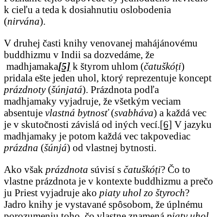
k cieľu a teda k dosiahnutiu oslobodenia
(
nirvána
).
V druhej časti knihy venovanej mahájánovému
buddhizmu v Indii sa dozvedáme, že
madhjamaka
[5]
k štyrom uhlom (
čatuškóṭi
)
pridala ešte jeden uhol, ktorý reprezentuje koncept
prázdnoty
(
šúnjatá
). Prázdnota podľa
madhjamaky vyjadruje, že všetkým veciam
absentuje
vlastná bytnosť
(
svabháva
) a každá vec
je v skutočnosti závislá od iných vecí.
[6]
V jazyku
madhjamaky je potom každá vec takpovediac
prázdna
(
šúnjá
) od vlastnej bytnosti.
Ako však
prázdnota
súvisí s
čatuškóṭi
? Čo to
vlastne prázdnota je v kontexte buddhizmu a prečo
ju Priest vyjadruje ako
piaty uhol zo štyroch
?
Jadro knihy je vystavané spôsobom, že úplnému
porozumeniu toho, čo vlastne znamená
piaty uhol