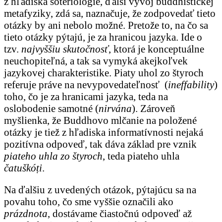
z hľadiska soteriológie, ďalší vývoj buddhistickej
metafyziky, zdá sa, naznačuje, že zodpovedať tieto
otázky by ani nebolo možné. Pretože to, na čo sa
tieto otázky pýtajú, je za hranicou jazyka. Ide o
tzv.
najvyššiu skutočnosť
, ktorá je konceptuálne
neuchopiteľná, a tak sa vymyká akejkoľvek
jazykovej charakteristike. Piaty uhol zo štyroch
referuje práve na nevypovedateľnosť (
ineffability
)
toho, čo je za hranicami jazyka, teda na
oslobodenie samotné (
nirvána
). Zároveň
myšlienka, že Buddhovo mlčanie na položené
otázky je tiež z hľadiska informatívnosti nejaká
pozitívna odpoveď, tak dáva základ pre vznik
piateho uhla zo štyroch
, teda piateho uhla
čatuškóṭi
.
Na ďalšiu z uvedených otázok, pýtajúcu sa na
povahu toho, čo sme vyššie označili ako
prázdnota
, dostávame čiastočnú odpoveď až