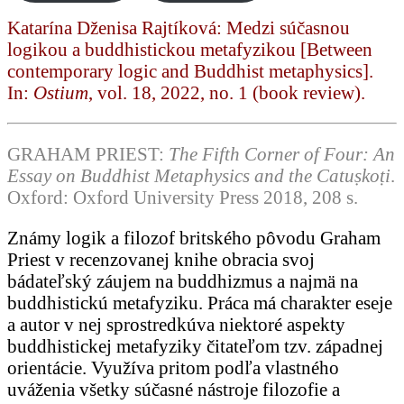
Katarína Dženisa Rajtíková: Medzi súčasnou
logikou a buddhistickou metafyzikou [Between
contemporary logic and Buddhist metaphysics].
In:
Ostium
, vol. 18, 2022, no. 1 (book review).
GRAHAM PRIEST:
The Fifth Corner of Four: An
Essay on Buddhist Metaphysics and the Catuṣkoṭi
.
Oxford: Oxford University Press 2018, 208 s.
Známy logik a filozof britského pôvodu Graham
Priest v recenzovanej knihe obracia svoj
bádateľský záujem na buddhizmus a najmä na
buddhistickú metafyziku. Práca má charakter eseje
a autor v nej sprostredkúva niektoré aspekty
buddhistickej metafyziky čitateľom tzv. západnej
orientácie. Využíva pritom podľa vlastného
uváženia všetky súčasné nástroje filozofie a