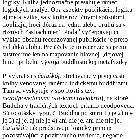
logiky. Kniha jednoznačne presahuje rámec
logických analýz. Oba aspekty publikácie, logika
aj metafyzika, sa v knihe rozličnými spôsobmi
dopĺňajú, hoci dôraz na jednu alebo druhú sa v
rôznych častiach mení. Podať vyčerpávajúci
výklad obsahu recenzovanej publikácie je preto
neľahká úloha. Pre účely tejto recenzie sa preto
sústredíme len na mapovanie hlavnej „dejovej
línie“ príbehu vývoja buddhistickej metafyziky.
Prvýkrát sa s
čatuškóṭi
stretávame v prvej časti
knihy venovanej ranému indickému buddhizmu.
Tam sa vyskytuje v spojitosti s tzv.
nezodpovedanými otázkami
(
avjákrta
), na ktoré
Buddha v tradičných textoch priamo neodpovedá.
Sú to otázky typu, či Buddha po smrti 1) je 2) nie
je 3) aj je, aj nie je 4) ani nie je, ani nie nie je.
Čatuškóṭi
tak predstavuje logický princíp
pozostávajúci z pozitívneho tvrdenia, negácie