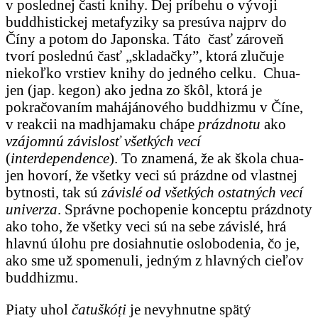
v poslednej časti knihy. Dej príbehu o vývoji
buddhistickej metafyziky sa presúva najprv do
Číny a potom do Japonska. Táto časť zároveň
tvorí poslednú časť „skladačky”, ktorá zlučuje
niekoľko vrstiev knihy do jedného celku. Chua-
jen (jap. kegon) ako jedna zo škôl, ktorá je
pokračovaním mahájánového buddhizmu v Číne,
v reakcii na madhjamaku chápe
prázdnotu
ako
vzájomnú závislosť všetkých vecí
(
interdependence
). To znamená, že ak škola chua-
jen hovorí, že všetky veci sú prázdne od vlastnej
bytnosti, tak sú
závislé od všetkých ostatných vecí
univerza
. Správne pochopenie konceptu prázdnoty
ako toho, že všetky veci sú na sebe závislé, hrá
hlavnú úlohu pre dosiahnutie oslobodenia, čo je,
ako sme už spomenuli, jedným z hlavných cieľov
buddhizmu.
Piaty uhol
čatuškóṭi
je nevyhnutne spätý