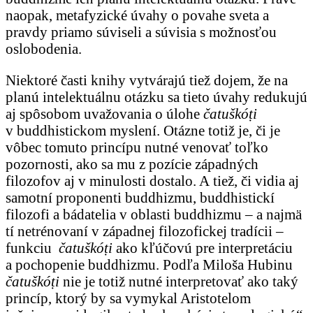
naopak, metafyzické úvahy o povahe sveta a
pravdy priamo súviseli a súvisia s možnosťou
oslobodenia.
Niektoré časti knihy vytvárajú tiež dojem, že na
planú intelektuálnu otázku sa tieto úvahy redukujú
aj spôsobom uvažovania o úlohe
čatuškóṭi
v buddhistickom myslení. Otázne totiž je, či je
vôbec tomuto princípu nutné venovať toľko
pozornosti, ako sa mu z pozície západných
filozofov aj v minulosti dostalo. A tiež, či vidia aj
samotní proponenti buddhizmu, buddhistickí
filozofi a bádatelia v oblasti buddhizmu – a najmä
tí netrénovaní v západnej filozofickej tradícii –
funkciu
čatuškóṭi
ako kľúčovú pre interpretáciu
a pochopenie buddhizmu. Podľa Miloša Hubinu
čatuškóṭi
nie je totiž nutné interpretovať ako taký
princíp, ktorý by sa vymykal Aristotelom