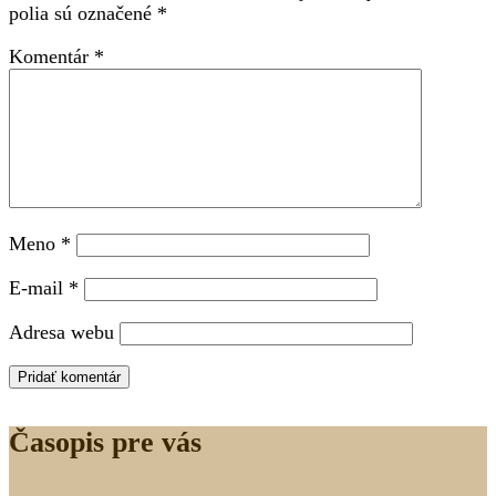
polia sú označené
*
Komentár
*
Meno
*
E-mail
*
Adresa webu
Časopis pre vás