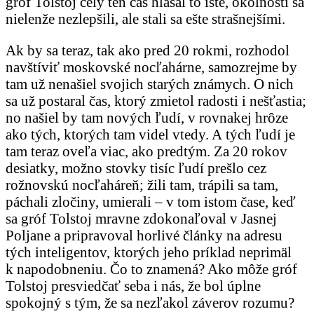
gróf Tolstoj celý ten čas hlásal to isté, okolnosti sa
nielenže nezlepšili, ale stali sa ešte strašnejšími.
Ak by sa teraz, tak ako pred 20 rokmi, rozhodol
navštíviť moskovské nocľahárne, samozrejme by
tam už nenašiel svojich starých známych. O nich
sa už postaral čas, ktorý zmietol radosti i nešťastia;
no našiel by tam nových ľudí, v rovnakej hrôze
ako tých, ktorých tam videl vtedy. A tých ľudí je
tam teraz oveľa viac, ako predtým. Za 20 rokov
desiatky, možno stovky tisíc ľudí prešlo cez
rožnovskú nocľaháreň; žili tam, trápili sa tam,
páchali zločiny, umierali – v tom istom čase, keď
sa gróf Tolstoj mravne zdokonaľoval v Jasnej
Poljane a pripravoval horlivé články na adresu
tých inteligentov, ktorých jeho príklad neprimäl
k napodobneniu. Čo to znamená? Ako môže gróf
Tolstoj presviedčať seba i nás, že bol úplne
spokojný s tým, že sa nezľakol záverov rozumu?