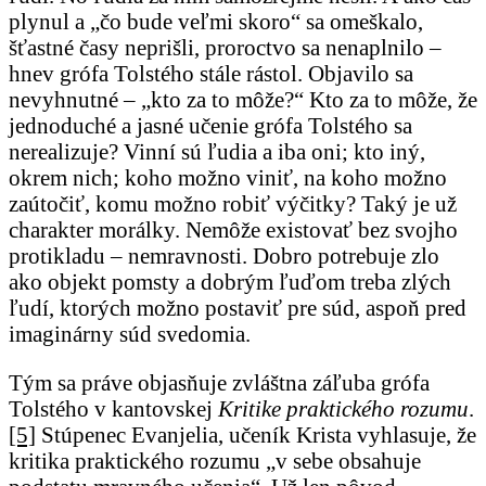
plynul a „čo bude veľmi skoro“ sa omeškalo,
šťastné časy neprišli, proroctvo sa nenaplnilo –
hnev grófa Tolstého stále rástol. Objavilo sa
nevyhnutné – „kto za to môže?“ Kto za to môže, že
jednoduché a jasné učenie grófa Tolstého sa
nerealizuje? Vinní sú ľudia a iba oni; kto iný,
okrem nich; koho možno viniť, na koho možno
zaútočiť, komu možno robiť výčitky? Taký je už
charakter morálky. Nemôže existovať bez svojho
protikladu – nemravnosti. Dobro potrebuje zlo
ako objekt pomsty a dobrým ľuďom treba zlých
ľudí, ktorých možno postaviť pre súd, aspoň pred
imaginárny súd svedomia.
Tým sa práve objasňuje zvláštna záľuba grófa
Tolstého v kantovskej
Kritike praktického rozumu
.
[5]
Stúpenec Evanjelia, učeník Krista vyhlasuje, že
kritika praktického rozumu „v sebe obsahuje