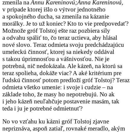
zmenila na
Annu Kareninovú;
Anna Kareninová
,
v prípade ktorej išlo o výtvor jednotného
a spokojného ducha, sa zmenila na kázanie
morálky. Je to už koniec? Kto to vie predpovedať?
Možnože gróf Tolstoj ešte raz pozbiera sily
a odvahu spáliť to, čo teraz uctieva, aby hlásal
nové slovo. Teraz odmieta svoju predchádzajúcu
umeleckú činnosť, ktorej sa niekedy oddával
s takou úprimnosťou a vášnivosťou. Nie je
potrebná, nič nedokázala. Ale kázeň, na ktorú sa
teraz spolieha, dokáže viac? A aké kritérium pre
ľudskú činnosť potom predloží gróf Tolstoj? Teraz
odmieta všetko umenie: i svoje i cudzie – na
základe toho, že masy ho nepotrebujú. No ak
i jeho kázeň neuľahčuje postavenie masám, tak
teda i ju je potrebné odmietnuť?
No vo vzťahu ku kázni gróf Tolstoj zjavne
nepriznáva, aspoň zatiaľ, rovnaké meradlo, akým