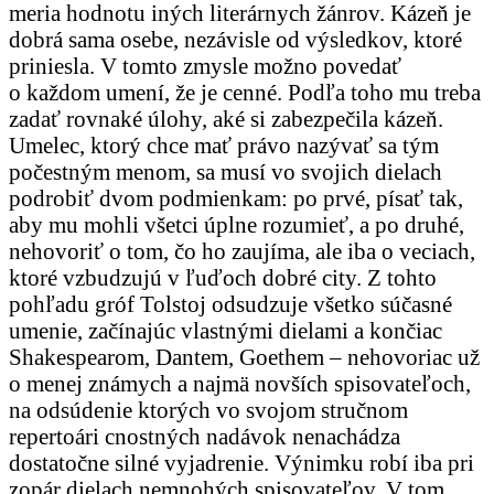
meria hodnotu iných literárnych žánrov. Kázeň je
dobrá sama osebe, nezávisle od výsledkov, ktoré
priniesla. V tomto zmysle možno povedať
o každom umení, že je cenné. Podľa toho mu treba
zadať rovnaké úlohy, aké si zabezpečila kázeň.
Umelec, ktorý chce mať právo nazývať sa tým
počestným menom, sa musí vo svojich dielach
podrobiť dvom podmienkam: po prvé, písať tak,
aby mu mohli všetci úplne rozumieť, a po druhé,
nehovoriť o tom, čo ho zaujíma, ale iba o veciach,
ktoré vzbudzujú v ľuďoch dobré city. Z tohto
pohľadu gróf Tolstoj odsudzuje všetko súčasné
umenie, začínajúc vlastnými dielami a končiac
Shakespearom, Dantem, Goethem – nehovoriac už
o menej známych a najmä novších spisovateľoch,
na odsúdenie ktorých vo svojom stručnom
repertoári cnostných nadávok nenachádza
dostatočne silné vyjadrenie. Výnimku robí iba pri
zopár dielach nemnohých spisovateľov. V tom