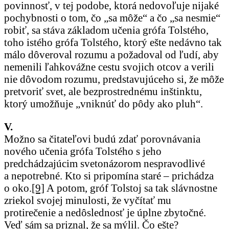
povinnosť, v tej podobe, ktorá nedovoľuje nijaké
pochybnosti o tom, čo „sa môže“ a čo „sa nesmie“
robiť, sa stáva základom učenia grófa Tolstého,
toho istého grófa Tolstého, ktorý ešte nedávno tak
málo dôveroval rozumu a požadoval od ľudí, aby
nemenili ľahkovážne cestu svojich otcov a verili
nie dôvodom rozumu, predstavujúceho si, že môže
pretvoriť svet, ale bezprostrednému inštinktu,
ktorý umožňuje „vniknúť do pôdy ako pluh“.
V.
Možno sa čitateľovi budú zdať porovnávania
nového učenia grófa Tolstého s jeho
predchádzajúcim svetonázorom nespravodlivé
a nepotrebné. Kto si pripomína staré – prichádza
o oko.
[9]
A potom, gróf Tolstoj sa tak slávnostne
zriekol svojej minulosti, že vyčítať mu
protirečenie a nedôslednosť je úplne zbytočné.
Veď sám sa priznal, že sa mýlil. Čo ešte?