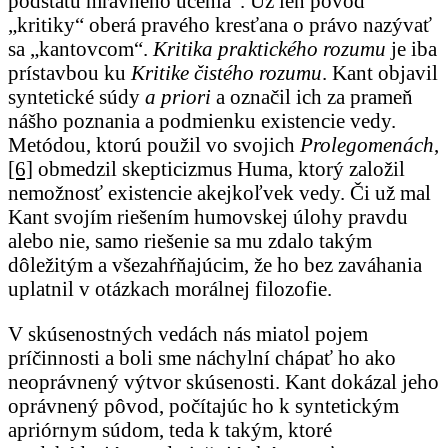
podstatu mravného učenia“. Už len pôvod
„kritiky“ oberá pravého kresťana o právo nazývať
sa „kantovcom“.
Kritika praktického rozumu
je iba
prístavbou ku
Kritike čistého rozumu
. Kant objavil
syntetické súdy
a priori
a označil ich za prameň
nášho poznania a podmienku existencie vedy.
Metódou, ktorú použil vo svojich
Prolegomenách
,
[6]
obmedzil skepticizmus Huma, ktorý založil
nemožnosť existencie akejkoľvek vedy. Či už mal
Kant svojím riešením humovskej úlohy pravdu
alebo nie, samo riešenie sa mu zdalo takým
dôležitým a všezahŕňajúcim, že ho bez zaváhania
uplatnil v otázkach morálnej filozofie.
V skúsenostných vedách nás miatol pojem
príčinnosti a boli sme náchylní chápať ho ako
neoprávnený výtvor skúsenosti. Kant dokázal jeho
oprávnený pôvod, počítajúc ho k syntetickým
apriórnym súdom, teda k takým, ktoré