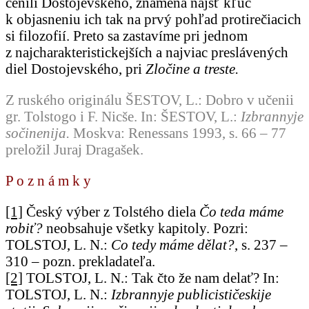
cenili Dostojevského, znamená nájsť kľúč
k objasneniu ich tak na prvý pohľad protirečiacich
si filozofií. Preto sa zastavíme pri jednom
z najcharakteristickejších a najviac preslávených
diel Dostojevského, pri
Zločine a treste.
Z ruského originálu ŠESTOV, L.: Dobro v učenii
gr. Tolstogo i F. Nicše. In: ŠESTOV, L.:
Izbrannyje
sočinenija.
Moskva: Renessans 1993, s. 66 – 77
preložil Juraj Dragašek.
P o z n á m k y
[1]
Český výber z Tolstého diela
Čo teda máme
robiť?
neobsahuje všetky kapitoly. Pozri:
TOLSTOJ, L. N.:
Co tedy máme dělat?
, s. 237 –
310 – pozn. prekladateľa.
[2]
TOLSTOJ, L. N.: Tak čto že nam delať? In:
TOLSTOJ, L. N.:
Izbrannyje publicističeskije