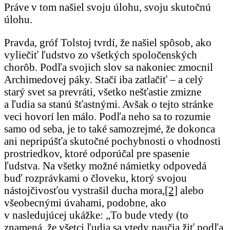
Práve v tom našiel svoju úlohu, svoju skutočnú
úlohu.
Pravda, gróf Tolstoj tvrdí, že našiel spôsob, ako
vyliečiť ľudstvo zo všetkých spoločenských
chorôb. Podľa svojich slov sa nakoniec zmocnil
Archimedovej páky. Stačí iba zatlačiť – a celý
starý svet sa prevráti, všetko nešťastie zmizne
a ľudia sa stanú šťastnými. Avšak o tejto stránke
veci hovorí len málo. Podľa neho sa to rozumie
samo od seba, je to také samozrejmé, že dokonca
ani nepripúšťa skutočné pochybnosti o vhodnosti
prostriedkov, ktoré odporúčal pre spasenie
ľudstva. Na všetky možné námietky odpovedá
buď rozprávkami o človeku, ktorý svojou
nástojčivosťou vystrašil ducha mora,
[2]
alebo
všeobecnými úvahami, podobne, ako
v nasledujúcej ukážke: „To bude vtedy (to
znamená, že všetci ľudia sa vtedy naučia žiť podľa