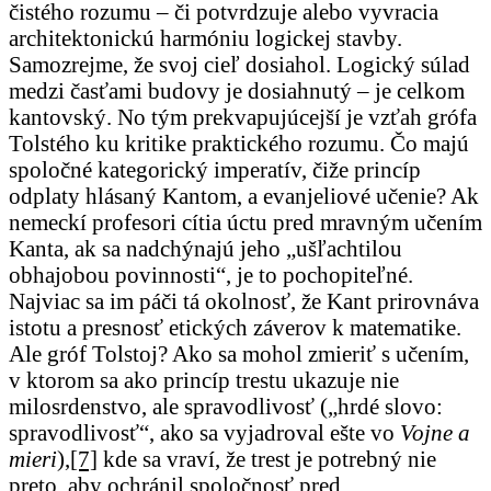
čistého rozumu – či potvrdzuje alebo vyvracia
architektonickú harmóniu logickej stavby.
Samozrejme, že svoj cieľ dosiahol. Logický súlad
medzi časťami budovy je dosiahnutý – je celkom
kantovský. No tým prekvapujúcejší je vzťah grófa
Tolstého ku kritike praktického rozumu. Čo majú
spoločné kategorický imperatív, čiže princíp
odplaty hlásaný Kantom, a evanjeliové učenie? Ak
nemeckí profesori cítia úctu pred mravným učením
Kanta, ak sa nadchýnajú jeho „ušľachtilou
obhajobou povinnosti“, je to pochopiteľné.
Najviac sa im páči tá okolnosť, že Kant prirovnáva
istotu a presnosť etických záverov k matematike.
Ale gróf Tolstoj? Ako sa mohol zmieriť s učením,
v ktorom sa ako princíp trestu ukazuje nie
milosrdenstvo, ale spravodlivosť („hrdé slovo:
spravodlivosť“, ako sa vyjadroval ešte vo
Vojne a
mieri
),
[7]
kde sa vraví, že trest je potrebný nie
preto, aby ochránil spoločnosť pred