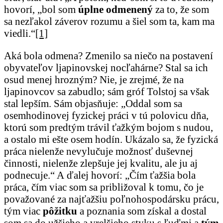
hovorí, „bol som
úplne odmenený
za to, že som
sa nezľakol záverov rozumu a šiel som ta, kam ma
viedli.“
[1]
Aká bola odmena? Zmenilo sa niečo na postavení
obyvateľov ljapinovskej nocľahárne? Stal sa ich
osud menej hrozným? Nie, je zrejmé, že na
ljapinovcov sa zabudlo; sám gróf Tolstoj sa však
stal lepším. Sám objasňuje: „Oddal som sa
osemhodinovej fyzickej práci v tú polovicu dňa,
ktorú som predtým trávil ťažkým bojom s nudou,
a ostalo mi ešte osem hodín. Ukázalo sa, že fyzická
práca nielenže nevylučuje možnosť duševnej
činnosti, nielenže zlepšuje jej kvalitu, ale ju aj
podnecuje.“ A ďalej hovorí: „Čím ťažšia bola
práca, čím viac som sa približoval k tomu, čo je
považované za najťažšiu poľnohospodársku prácu,
tým viac
pôžitku
a poznania som získal a dostal
som sa do užšieho a vrelšieho styku s ľuďmi a
tým