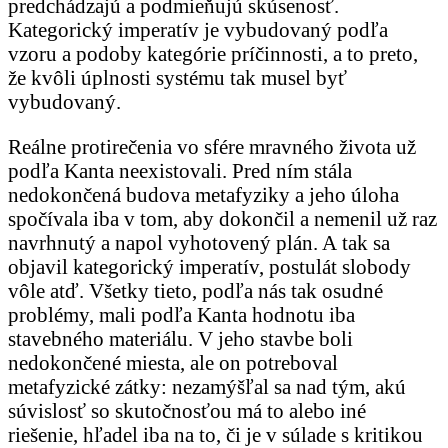
predchádzajú a podmieňujú skúsenosť.
Kategorický imperatív je vybudovaný podľa
vzoru a podoby kategórie príčinnosti, a to preto,
že kvôli úplnosti systému tak musel byť
vybudovaný.
Reálne protirečenia vo sfére mravného života už
podľa Kanta neexistovali. Pred ním stála
nedokončená budova metafyziky a jeho úloha
spočívala iba v tom, aby dokončil a nemenil už raz
navrhnutý a napol vyhotovený plán. A tak sa
objavil kategorický imperatív, postulát slobody
vôle atď. Všetky tieto, podľa nás tak osudné
problémy, mali podľa Kanta hodnotu iba
stavebného materiálu. V jeho stavbe boli
nedokončené miesta, ale on potreboval
metafyzické zátky: nezamýšľal sa nad tým, akú
súvislosť so skutočnosťou má to alebo iné
riešenie, hľadel iba na to, či je v súlade s kritikou