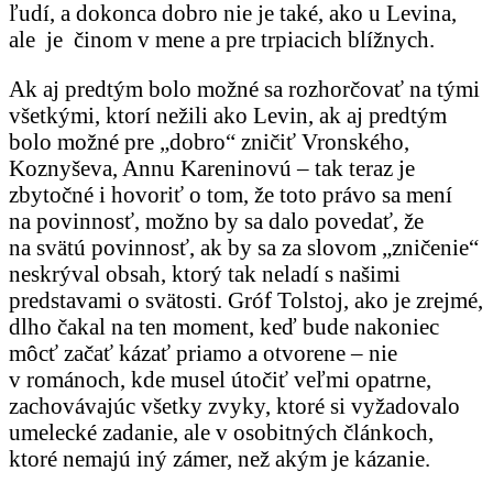
ľudí, a dokonca dobro nie je také, ako u Levina,
ale je činom v mene a pre trpiacich blížnych.
Ak aj predtým bolo možné sa rozhorčovať na tými
všetkými, ktorí nežili ako Levin, ak aj predtým
bolo možné pre „dobro“ zničiť Vronského,
Koznyševa, Annu Kareninovú – tak teraz je
zbytočné i hovoriť o tom, že toto právo sa mení
na povinnosť, možno by sa dalo povedať, že
na svätú povinnosť, ak by sa za slovom „zničenie“
neskrýval obsah, ktorý tak neladí s našimi
predstavami o svätosti. Gróf Tolstoj, ako je zrejmé,
dlho čakal na ten moment, keď bude nakoniec
môcť začať kázať priamo a otvorene – nie
v románoch, kde musel útočiť veľmi opatrne,
zachovávajúc všetky zvyky, ktoré si vyžadovalo
umelecké zadanie, ale v osobitných článkoch,
ktoré nemajú iný zámer, než akým je kázanie.