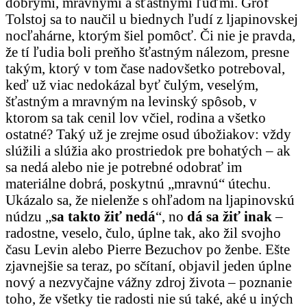
dobrými, mravnými a šťastnými ľuďmi. Gróf
Tolstoj sa to naučil u biednych ľudí z ljapinovskej
nocľahárne, ktorým šiel pomôcť. Či nie je pravda,
že tí ľudia boli preňho šťastným nálezom, presne
takým, ktorý v tom čase nadovšetko potreboval,
keď už viac nedokázal byť čulým, veselým,
šťastným a mravným na levinský spôsob, v
ktorom sa tak cenil lov včiel, rodina a všetko
ostatné? Taký už je zrejme osud úbožiakov: vždy
slúžili a slúžia ako prostriedok pre bohatých – ak
sa nedá alebo nie je potrebné odobrať im
materiálne dobrá, poskytnú „mravnú“ útechu.
Ukázalo sa, že nielenže s ohľadom na ljapinovskú
núdzu „
sa takto žiť nedá
“, no
dá sa žiť inak
–
radostne, veselo, čulo, úplne tak, ako žil svojho
času Levin alebo Pierre Bezuchov po ženbe. Ešte
zjavnejšie sa teraz, po sčítaní, objavil jeden úplne
nový a nezvyčajne vážny zdroj života – poznanie
toho, že všetky tie radosti nie sú také, aké u iných