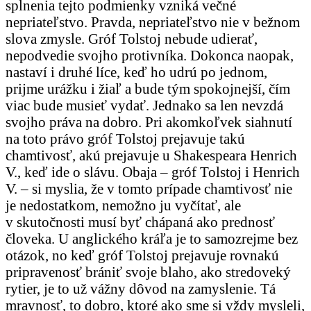
splnenia tejto podmienky vzniká večné
nepriateľstvo. Pravda, nepriateľstvo nie v bežnom
slova zmysle. Gróf Tolstoj nebude udierať,
nepodvedie svojho protivníka. Dokonca naopak,
nastaví i druhé líce, keď ho udrú po jednom,
prijme urážku i žiaľ a bude tým spokojnejší, čím
viac bude musieť vydať. Jednako sa len nevzdá
svojho práva na dobro. Pri akomkoľvek siahnutí
na toto právo gróf Tolstoj prejavuje takú
chamtivosť, akú prejavuje u Shakespeara Henrich
V., keď ide o slávu. Obaja – gróf Tolstoj i Henrich
V. – si myslia, že v tomto prípade chamtivosť nie
je nedostatkom, nemožno ju vyčítať, ale
v skutočnosti musí byť chápaná ako prednosť
človeka. U anglického kráľa je to samozrejme bez
otázok, no keď gróf Tolstoj prejavuje rovnakú
pripravenosť brániť svoje blaho, ako stredoveký
rytier, je to už vážny dôvod na zamyslenie. Tá
mravnosť, to dobro, ktoré ako sme si vždy mysleli,