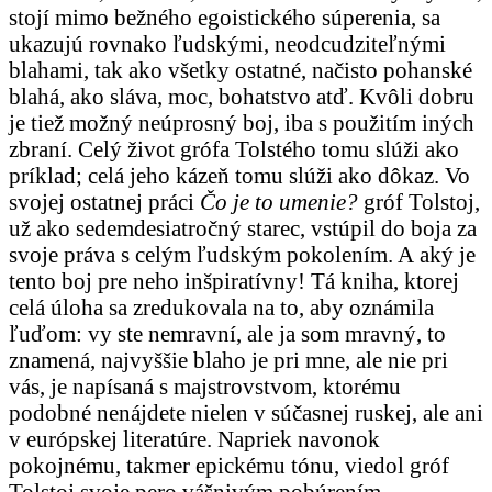
stojí mimo bežného egoistického súperenia, sa
ukazujú rovnako ľudskými, neodcudziteľnými
blahami, tak ako všetky ostatné, načisto pohanské
blahá, ako sláva, moc, bohatstvo atď. Kvôli dobru
je tiež možný neúprosný boj, iba s použitím iných
zbraní. Celý život grófa Tolstého tomu slúži ako
príklad; celá jeho kázeň tomu slúži ako dôkaz. Vo
svojej ostatnej práci
Čo je to umenie?
gróf Tolstoj,
už ako sedemdesiatročný starec, vstúpil do boja za
svoje práva s celým ľudským pokolením. A aký je
tento boj pre neho inšpiratívny! Tá kniha, ktorej
celá úloha sa zredukovala na to, aby oznámila
ľuďom: vy ste nemravní, ale ja som mravný, to
znamená, najvyššie blaho je pri mne, ale nie pri
vás, je napísaná s majstrovstvom, ktorému
podobné nenájdete nielen v súčasnej ruskej, ale ani
v európskej literatúre. Napriek navonok
pokojnému, takmer epickému tónu, viedol gróf
Tolstoj svoje pero vášnivým pobúrením