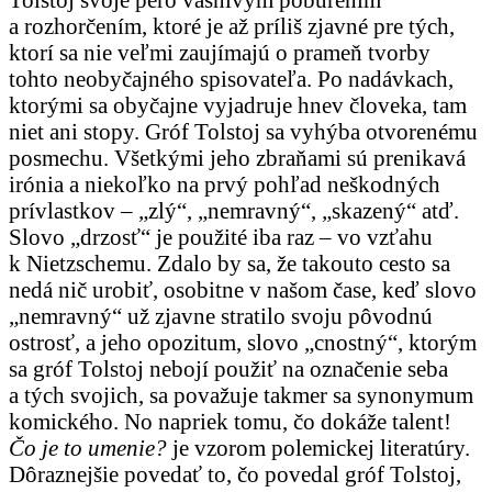
a rozhorčením, ktoré je až príliš zjavné pre tých,
ktorí sa nie veľmi zaujímajú o prameň tvorby
tohto neobyčajného spisovateľa. Po nadávkach,
ktorými sa obyčajne vyjadruje hnev človeka, tam
niet ani stopy. Gróf Tolstoj sa vyhýba otvorenému
posmechu. Všetkými jeho zbraňami sú prenikavá
irónia a niekoľko na prvý pohľad neškodných
prívlastkov – „zlý“, „nemravný“, „skazený“ atď.
Slovo „drzosť“ je použité iba raz – vo vzťahu
k Nietzschemu. Zdalo by sa, že takouto cesto sa
nedá nič urobiť, osobitne v našom čase, keď slovo
„nemravný“ už zjavne stratilo svoju pôvodnú
ostrosť, a jeho opozitum, slovo „cnostný“, ktorým
sa gróf Tolstoj nebojí použiť na označenie seba
a tých svojich, sa považuje takmer sa synonymum
komického. No napriek tomu, čo dokáže talent!
Čo je to umenie?
je vzorom polemickej literatúry.
Dôraznejšie povedať to, čo povedal gróf Tolstoj,