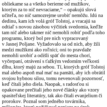
obliekame sa a všetko berieme od mužíkov,
ktorým za to nič nevraciame,“ – opakujú slová
učiteľa, no nič samozrejme urobiť nemôžu. Idú na
dedinu, kam ich volá gróf Tolstoj, a vracajú sa
odtiaľ s novou zásobou výčitiek svedomia, keďže
tam nič alebo takmer nič nemohli robiť podľa toho
programu, ktorý bol pre nich vypracovaný
v Jasnej Poljane. Vyžadovalo sa od nich, aby žili
medzi mužíkmi ako roľníci; oni to pravdaže
nemohli urobiť a odišli späť do mesta chorí,
vyčerpaní, otrávení s ťažkým vedomím veľkosti
dlhu, ktorý majú za sebou. Tí, ktorých gróf Tolstoj
mal alebo aspoň mal mať na pamäti, aby ich obrátil
svojou hybnou silou, tomu nevenovali pozornosť,
keď čítali jeho diela. Naopak, s radosťou si
opakovane prečítali jeho nové články ako vzory
spasiteľskej literatúry, tak ako čítali evanjelium či
prorokov. Poznal som jedného továrnika,
milionára, ktorý požičiaval peniaze na úrok,