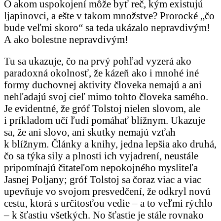
O akom uspokojení môže byť reč, kým existujú
ljapinovci, a ešte v takom množstve? Prorocké „čo
bude veľmi skoro“ sa teda ukázalo nepravdivým!
A ako bolestne nepravdivým!
Tu sa ukazuje, čo na prvý pohľad vyzerá ako
paradoxná okolnosť, že kázeň ako i mnohé iné
formy duchovnej aktivity človeka nemajú a ani
nehľadajú svoj cieľ mimo tohto človeka samého.
Je evidentné, že gróf Tolstoj nielen slovom, ale
i príkladom učí ľudí pomáhať blížnym. Ukazuje
sa, že ani slovo, ani skutky nemajú vzťah
k blížnym. Články a knihy, jedna lepšia ako druhá,
čo sa týka sily a plnosti ich vyjadrení, neustále
pripomínajú čitateľom nepokojného mysliteľa
Jasnej Poljany; gróf Tolstoj sa čoraz viac a viac
upevňuje vo svojom presvedčení, že odkryl novú
cestu, ktorá s určitosťou vedie – a to veľmi rýchlo
– k šťastiu všetkých. No šťastie je stále rovnako