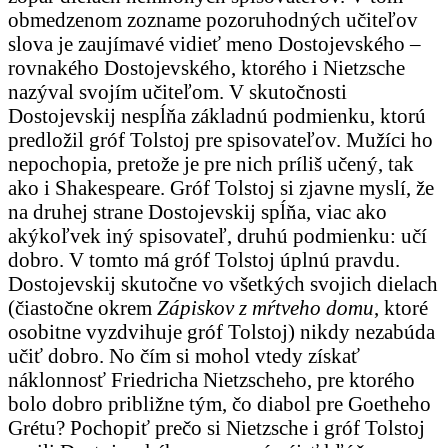
obmedzenom zozname pozoruhodných učiteľov
slova je zaujímavé vidieť meno Dostojevského –
rovnakého Dostojevského, ktorého i Nietzsche
nazýval svojím učiteľom. V skutočnosti
Dostojevskij nespĺňa základnú podmienku, ktorú
predložil gróf Tolstoj pre spisovateľov. Mužíci ho
nepochopia, pretože je pre nich príliš učený, tak
ako i Shakespeare. Gróf Tolstoj si zjavne myslí, že
na druhej strane Dostojevskij spĺňa, viac ako
akýkoľvek iný spisovateľ, druhú podmienku: učí
dobro. V tomto má gróf Tolstoj úplnú pravdu.
Dostojevskij skutočne vo všetkých svojich dielach
(čiastočne okrem
Zápiskov z mŕtveho domu
, ktoré
osobitne vyzdvihuje gróf Tolstoj) nikdy nezabúda
učiť dobro. No čím si mohol vtedy získať
náklonnosť Friedricha Nietzscheho, pre ktorého
bolo dobro približne tým, čo diabol pre Goetheho
Grétu? Pochopiť prečo si Nietzsche i gróf Tolstoj