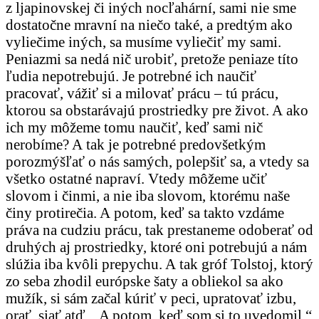
z ljapinovskej či iných nocľahární, sami nie sme
dostatočne mravní na niečo také, a predtým ako
vyliečime iných, sa musíme vyliečiť my sami.
Peniazmi sa nedá nič urobiť, pretože peniaze títo
ľudia nepotrebujú. Je potrebné ich naučiť
pracovať, vážiť si a milovať prácu – tú prácu,
ktorou sa obstarávajú prostriedky pre život. A ako
ich my môžeme tomu naučiť, keď sami nič
nerobíme? A tak je potrebné predovšetkým
porozmýšľať o nás samých, polepšiť sa, a vtedy sa
všetko ostatné napraví. Vtedy môžeme učiť
slovom i činmi, a nie iba slovom, ktorému naše
činy protirečia. A potom, keď sa takto vzdáme
práva na cudziu prácu, tak prestaneme odoberať od
druhých aj prostriedky, ktoré oni potrebujú a nám
slúžia iba kvôli prepychu. A tak gróf Tolstoj, ktorý
zo seba zhodil európske šaty a obliekol sa ako
mužík, si sám začal kúriť v peci, upratovať izbu,
orať, siať atď. „A potom, keď som si to uvedomil,“