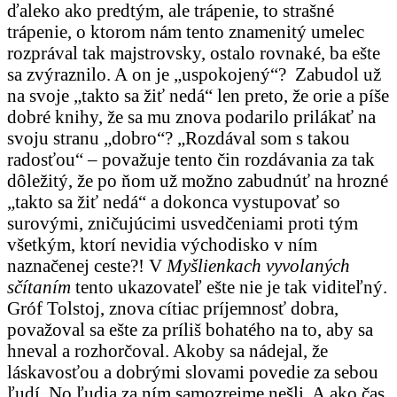
ďaleko ako predtým, ale trápenie, to strašné
trápenie, o ktorom nám tento znamenitý umelec
rozprával tak majstrovsky, ostalo rovnaké, ba ešte
sa zvýraznilo. A on je „uspokojený“? Zabudol už
na svoje „takto sa žiť nedá“ len preto, že orie a píše
dobré knihy, že sa mu znova podarilo prilákať na
svoju stranu „dobro“? „Rozdával som s takou
radosťou“ – považuje tento čin rozdávania za tak
dôležitý, že po ňom už možno zabudnúť na hrozné
„takto sa žiť nedá“ a dokonca vystupovať so
surovými, zničujúcimi usvedčeniami proti tým
všetkým, ktorí nevidia východisko v ním
naznačenej ceste?! V
Myšlienkach vyvolaných
sčítaním
tento ukazovateľ ešte nie je tak viditeľný.
Gróf Tolstoj, znova cítiac príjemnosť dobra,
považoval sa ešte za príliš bohatého na to, aby sa
hneval a rozhorčoval. Akoby sa nádejal, že
láskavosťou a dobrými slovami povedie za sebou
ľudí. No ľudia za ním samozrejme nešli. A ako čas