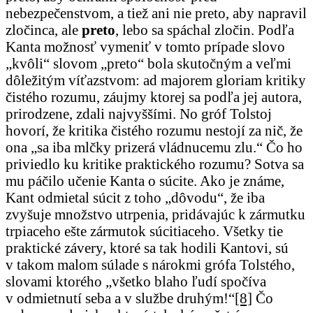
nebezpečenstvom, a tiež ani nie preto, aby napravil
zločinca, ale
preto
, lebo sa spáchal zločin. Podľa
Kanta možnosť vymeniť v tomto prípade slovo
„kvôli“ slovom „preto“ bola skutočným a veľmi
dôležitým víťazstvom: ad majorem gloriam kritiky
čistého rozumu, záujmy ktorej sa podľa jej autora,
prirodzene, zdali najvyššími. No gróf Tolstoj
hovorí, že kritika čistého rozumu nestojí za nič, že
ona „sa iba mlčky prizerá vládnucemu zlu.“ Čo ho
priviedlo ku kritike praktického rozumu? Sotva sa
mu páčilo učenie Kanta o súcite. Ako je známe,
Kant odmietal súcit z toho „dôvodu“, že iba
zvyšuje množstvo utrpenia, pridávajúc k zármutku
trpiaceho ešte zármutok súcitiaceho. Všetky tie
praktické závery, ktoré sa tak hodili Kantovi, sú
v takom malom súlade s nárokmi grófa Tolstého,
slovami ktorého „všetko blaho ľudí spočíva
v odmietnutí seba a v službe druhým!“
[8]
Čo