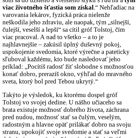
viac životného šťastia som získal
.“ Nehľadiac na
varovania lekárov, fyzická práca nielenže
neškodila jeho zdraviu, ale naopak, tým „silnejší,
čulejší, veselší a lepší“ sa cítil gróf Tolstoj, čím
viac pracoval. A nad to všetko – a to je
najhlavnejšie – zakúsil úplný duševný pokoj,
uspokojenie svedomia, ktoré výrečne a pateticky
sľuboval každému, kto bude nasledovať jeho
príklad: „Pocítiš radosť žiť slobodne s možnosťou
konať dobro, prerazíš okno, výhľad do mravného
sveta, ktorý bol pred Tebou ukrytý.“
Takýto je výsledok, ku ktorému dospel gróf
Tolstoj vo svojej dedine. U nášho učiaceho sa
brata existuje možnosť dobrého života, záchrana
pred nudou, možnosť stať sa čulým, veselým,
radostným a hlavne opäť prilákať dobro na svoju
stranu, upokojiť svoje svedomie a stať sa veľmi