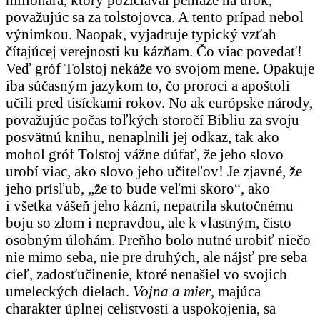
považujúc sa za tolstojovca. A tento prípad nebol
výnimkou. Naopak, vyjadruje typický vzťah
čítajúcej verejnosti ku kázňam. Čo viac povedať!
Veď gróf Tolstoj nekáže vo svojom mene. Opakuje
iba súčasným jazykom to, čo proroci a apoštoli
učili pred tisíckami rokov. No ak európske národy,
považujúc počas toľkých storočí Bibliu za svoju
posvätnú knihu, nenaplnili jej odkaz, tak ako
mohol gróf Tolstoj vážne dúfať, že jeho slovo
urobí viac, ako slovo jeho učiteľov! Je zjavné, že
jeho prísľub, „že to bude veľmi skoro“, ako
i všetka vášeň jeho kázní, nepatrila skutočnému
boju so zlom i nepravdou, ale k vlastným, čisto
osobným úlohám. Preňho bolo nutné urobiť niečo
nie mimo seba, nie pre druhých, ale nájsť pre seba
cieľ, zadosťučinenie, ktoré nenašiel vo svojich
umeleckých dielach.
Vojna a mier
, majúca
charakter úplnej celistvosti a uspokojenia, sa