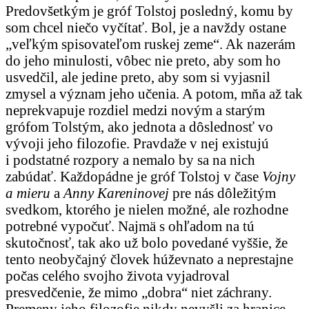
Predovšetkým je gróf Tolstoj posledný, komu by
som chcel niečo vyčítať. Bol, je a navždy ostane
„veľkým spisovateľom ruskej zeme“. Ak nazerám
do jeho minulosti, vôbec nie preto, aby som ho
usvedčil, ale jedine preto, aby som si vyjasnil
zmysel a význam jeho učenia. A potom, mňa až tak
neprekvapuje rozdiel medzi novým a starým
grófom Tolstým, ako jednota a dôslednosť vo
vývoji jeho filozofie. Pravdaže v nej existujú
i podstatné rozpory a nemalo by sa na nich
zabúdať. Každopádne je gróf Tolstoj v čase
Vojny
a mieru
a
Anny Kareninovej
pre nás dôležitým
svedkom, ktorého je nielen možné, ale rozhodne
potrebné vypočuť. Najmä s ohľadom na tú
skutočnosť, tak ako už bolo povedané vyššie, že
tento neobyčajný človek húževnato a neprestajne
počas celého svojho života vyjadroval
presvedčenie, že mimo „dobra“ niet záchrany.
Premeny jeho filozofie nikdy nevyšli za hranice