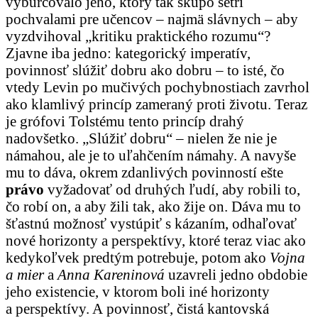
vyburcovalo jeho, ktorý tak skúpo šetrí
pochvalami pre učencov – najmä slávnych – aby
vyzdvihoval „kritiku praktického rozumu“?
Zjavne iba jedno: kategorický imperatív,
povinnosť slúžiť dobru ako dobru – to isté, čo
vtedy Levin po mučivých pochybnostiach zavrhol
ako klamlivý princíp zameraný proti životu. Teraz
je grófovi Tolstému tento princíp drahý
nadovšetko. „Slúžiť dobru“ – nielen že nie je
námahou, ale je to uľahčením námahy. A navyše
mu to dáva, okrem zdanlivých povinností ešte
právo
vyžadovať od druhých ľudí, aby robili to,
čo robí on, a aby žili tak, ako žije on. Dáva mu to
šťastnú možnosť vystúpiť s kázaním, odhaľovať
nové horizonty a perspektívy, ktoré teraz viac ako
kedykoľvek predtým potrebuje, potom ako
Vojna
a mier
a
Anna Kareninová
uzavreli jedno obdobie
jeho existencie, v ktorom boli iné horizonty
a perspektívy. A povinnosť, čistá kantovská