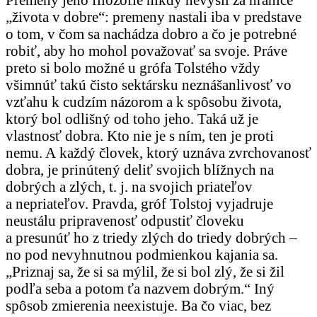
„života v dobre“: premeny nastali iba v predstave
o tom, v čom sa nachádza dobro a čo je potrebné
robiť, aby ho mohol považovať sa svoje. Práve
preto si bolo možné u grófa Tolstého vždy
všimnúť takú čisto sektársku neznášanlivosť vo
vzťahu k cudzím názorom a k spôsobu života,
ktorý bol odlišný od toho jeho. Taká už je
vlastnosť dobra. Kto nie je s ním, ten je proti
nemu. A každý človek, ktorý uznáva zvrchovanosť
dobra, je prinútený deliť svojich blížnych na
dobrých a zlých, t. j. na svojich priateľov
a nepriateľov. Pravda, gróf Tolstoj vyjadruje
neustálu pripravenosť odpustiť človeku
a presunúť ho z triedy zlých do triedy dobrých –
no pod nevyhnutnou podmienkou kajania sa.
„Priznaj sa, že si sa mýlil, že si bol zlý, že si žil
podľa seba a potom ťa nazvem dobrým.“ Iný
spôsob zmierenia neexistuje. Ba čo viac, bez