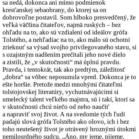
sa nedá, dokonca ani mimo podmienok
kresťanskej sebaobrany, do ktorej sa on
dobrovoľne postavil. Som hlboko presvedčený, že
veľká väčšina čitateľov, najmä ruských – bez
ohľadu na to, ako sú vzdialení od ideálov grófa
Tolstého, a nehľadiac na to, ako málo sú ochotní
zrieknuť sa výsad svojho privilegovaného stavu, si
s ozajstným nadšením prečítali jeho nové dielo
a zistili, že „v skutočnosti“ má úplnú pravdu.
Pravda, i tentokrát, tak ako predtým, záležitosť
„dobra“ sa vôbec neposunula vpred. Dokonca je to
ešte horšie. Pretože medzi mnohými čitateľmi
tolstojovskej literatúry, vychutnávajúcimi si
umelecký talent veľkého majstra, sú i takí, ktorí sa
v skutočnosti chcú niečo od neho naučiť
a napraviť svoj život. A na svedomie tých ľudí
padajú slová grófa Tolstého ako olovo, ich i bez
toho neutešený život je otrávený hroznými útokmi
nemilosrdného sudcu. „Áno, my jeme, pijeme,