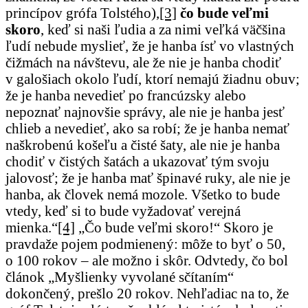
princípov grófa Tolstého),
[3]
čo bude veľmi
skoro
, keď si naši ľudia a za nimi veľká väčšina
ľudí nebude myslieť, že je hanba ísť vo vlastných
čižmách na návštevu, ale že nie je hanba chodiť
v galošiach okolo ľudí, ktorí nemajú žiadnu obuv;
že je hanba nevedieť po francúzsky alebo
nepoznať najnovšie správy, ale nie je hanba jesť
chlieb a nevedieť, ako sa robí; že je hanba nemať
naškrobenú košeľu a čisté šaty, ale nie je hanba
chodiť v čistých šatách a ukazovať tým svoju
jalovosť; že je hanba mať špinavé ruky, ale nie je
hanba, ak človek nemá mozole. Všetko to bude
vtedy, keď si to bude vyžadovať verejná
mienka.“
[4]
„Čo bude veľmi skoro!“ Skoro je
pravdaže pojem podmienený: môže to byť o 50,
o 100 rokov – ale možno i skôr. Odvtedy, čo bol
článok „Myšlienky vyvolané sčítaním“
dokončený, prešlo 20 rokov. Nehľadiac na to, že