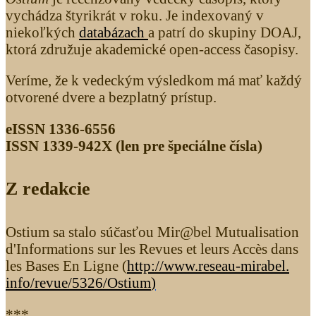
vychádza štyrikrát v roku. Je indexovaný v
niekoľkých
databázach
a patrí do skupiny DOAJ,
ktorá združuje akademické open-access časopisy.
Veríme, že k vedeckým výsledkom má mať každý
otvorené dvere a bezplatný prístup.
eISSN 1336-6556
ISSN 1339­-942X (len pre špeciálne čísla)
Z redakcie
Ostium sa stalo súčasťou Mir@bel Mutualisation
d'Informations sur les Revues et leurs Accès dans
les Bases En Ligne (
http://www.reseau-mirabel.
info/revue/5326
/Ostium
)
***