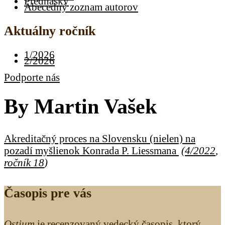
Prednášky
Abecedný zoznam autorov
Aktuálny ročník
1/2026
2/2026
Podporte nás
By
Martin Vašek
Akreditačný proces na Slovensku (nielen) na
pozadí myšlienok Konrada P. Liessmana
(
4/2022
,
ročník 18
)
Časopis pre vás
Ostium
je recenzovaný vedecký časopis, ktorý