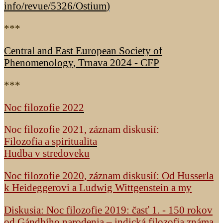
info/revue/5326
/Ostium
)
***
Central and East European Society of
Phenomenology, Trnava 2024 - CFP
***
Noc filozofie 2022
Noc filozofie 2021, záznam diskusií:
Filozofia a spiritualita
Hudba v stredoveku
Noc filozofie 2020, záznam diskusií: Od Husserla
k Heideggerovi a Ludwig Wittgenstein a my
Diskusia: Noc filozofie 2019: časť 1. - 150 rokov
od Gándhího narodenia – indická filozofia známa