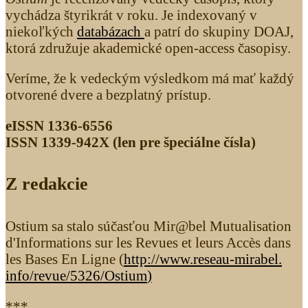
vychádza štyrikrát v roku. Je indexovaný v
niekoľkých
databázach
a patrí do skupiny DOAJ,
ktorá združuje akademické open-access časopisy.
Veríme, že k vedeckým výsledkom má mať každý
otvorené dvere a bezplatný prístup.
eISSN 1336-6556
ISSN 1339­-942X (len pre špeciálne čísla)
Z redakcie
Ostium sa stalo súčasťou Mir@bel Mutualisation
d'Informations sur les Revues et leurs Accès dans
les Bases En Ligne (
http://www.reseau-mirabel.
info/revue/5326
/Ostium
)
***