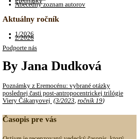
Prednášky
Abecedný zoznam autorov
Aktuálny ročník
1/2026
2/2026
Podporte nás
By
Jana Dudková
Poznámky z Eremocénu: vybrané otázky
poslednej časti post-antropocentrickej trilógie
Viery Čákanyovej
(
3/2023
,
ročník 19
)
Časopis pre vás
Ostium
je recenzovaný vedecký časopis, ktorý