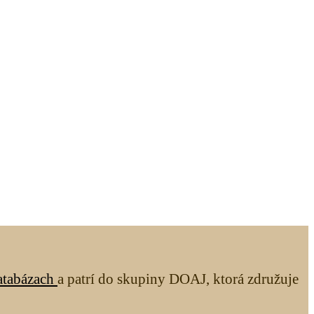
atabázach
a patrí do skupiny DOAJ, ktorá združuje