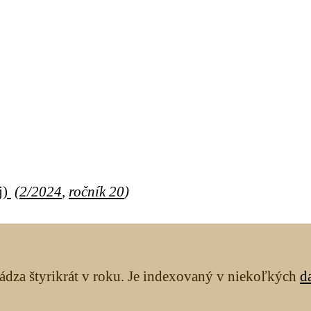
j)
(
2/2024
,
ročník 20
)
ádza štyrikrát v roku. Je indexovaný v niekoľkých
d