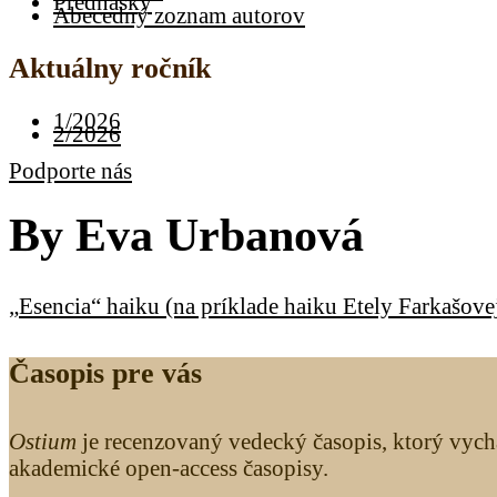
Prednášky
Abecedný zoznam autorov
Aktuálny ročník
1/2026
2/2026
Podporte nás
By
Eva Urbanová
„Esencia“ haiku (na príklade haiku Etely Farkašove
Časopis pre vás
Ostium
je recenzovaný vedecký časopis, ktorý vych
akademické open-access časopisy.