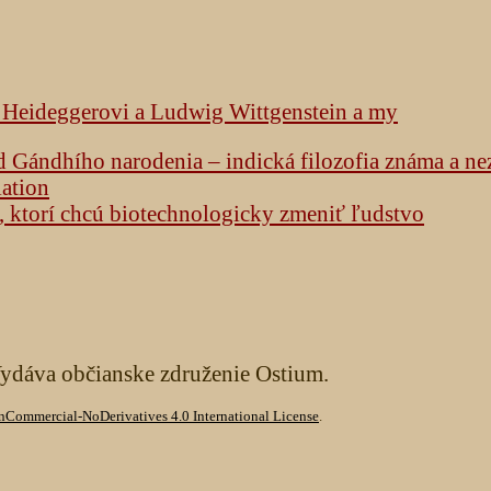
k Heideggerovi a Ludwig Wittgenstein a my
od Gándhího narodenia – indická filozofia známa a n
lation
h, ktorí chcú biotechnologicky zmeniť ľudstvo
Vydáva občianske združenie Ostium.
Commercial-NoDerivatives 4.0 International License
.