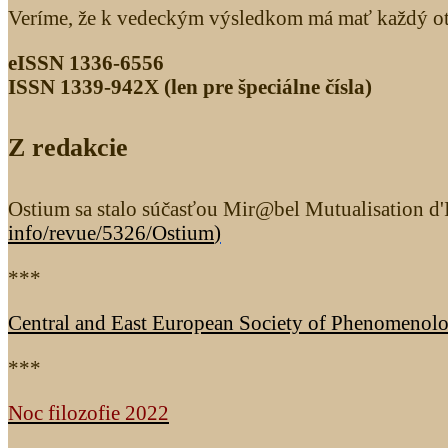
Veríme, že k vedeckým výsledkom má mať každý otv
eISSN 1336-6556
ISSN 1339­-942X (len pre špeciálne čísla)
Z redakcie
Ostium sa stalo súčasťou Mir@bel Mutualisation d'I
info/revue/5326
/Ostium
)
***
Central and East European Society of Phenomenol
***
Noc filozofie 2022