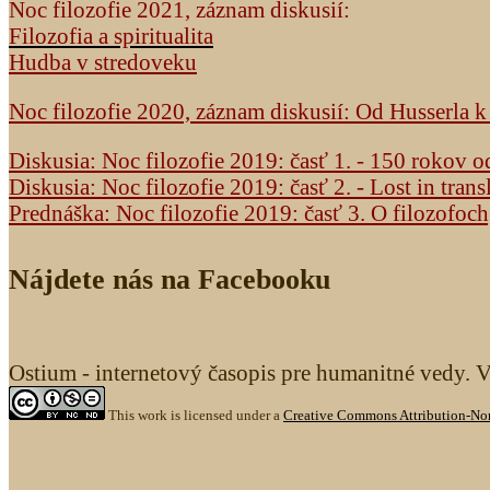
Noc filozofie 2021, záznam diskusií:
Filozofia a spiritualita
Hudba v stredoveku
Noc filozofie 2020, záznam diskusií: Od Husserla 
Diskusia: Noc filozofie 2019: časť 1. - 150 rokov 
Diskusia: Noc filozofie 2019: časť 2. - Lost in trans
Prednáška: Noc filozofie 2019: časť 3. O filozofoc
Nájdete nás na Facebooku
Ostium - internetový časopis pre humanitné vedy. 
This work is licensed under a
Creative Commons Attribution-Non