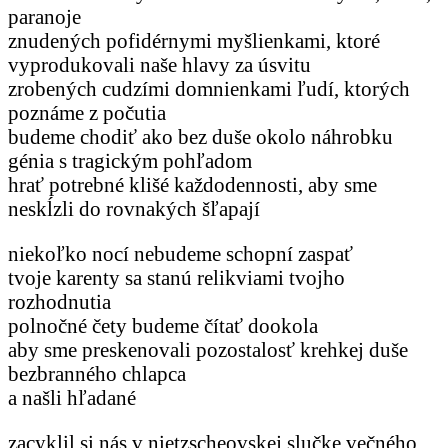
paranoje
znudených pofidérnymi myšlienkami, ktoré
vyprodukovali naše hlavy za úsvitu
zrobených cudzími domnienkami ľudí, ktorých
poznáme z počutia
budeme chodiť ako bez duše okolo náhrobku
génia s tragickým pohľadom
hrať potrebné klišé každodennosti, aby sme
neskĺzli do rovnakých šľapají
niekoľko nocí nebudeme schopní zaspať
tvoje karenty sa stanú relikviami tvojho
rozhodnutia
polnočné čety budeme čítať dookola
aby sme preskenovali pozostalosť krehkej duše
bezbranného chlapca
a našli hľadané
zacyklil si nás v nietzscheovskej slučke večného