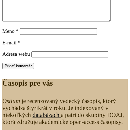
Meno
*
E-mail
*
Adresa webu
Časopis pre vás
Ostium
je recenzovaný vedecký časopis, ktorý
vychádza štyrikrát v roku. Je indexovaný v
niekoľkých
databázach
a patrí do skupiny DOAJ,
ktorá združuje akademické open-access časopisy.