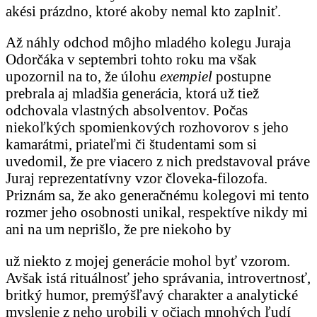
akési prázdno, ktoré akoby nemal kto zaplniť.
Až náhly odchod môjho mladého kolegu Juraja
Odorčáka v septembri tohto roku ma však
upozornil na to, že úlohu
exempiel
postupne
prebrala aj mladšia generácia, ktorá už tiež
odchovala vlastných absolventov. Počas
niekoľkých spomienkových rozhovorov s jeho
kamarátmi, priateľmi či študentami som si
uvedomil, že pre viacero z nich predstavoval práve
Juraj reprezentatívny vzor človeka-filozofa.
Priznám sa, že ako generačnému kolegovi mi tento
rozmer jeho osobnosti unikal, respektíve nikdy mi
ani na um neprišlo, že pre niekoho by
už niekto z mojej generácie mohol byť vzorom.
Avšak istá rituálnosť jeho správania, introvertnosť,
britký humor, premýšľavý charakter a analytické
myslenie z neho urobili v očiach mnohých ľudí