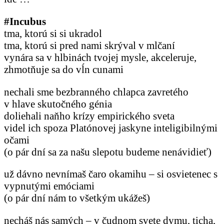
#Incubus
tma, ktorú si si ukradol
tma, ktorú si pred nami skrýval v mlčaní
vynára sa v hlbinách tvojej mysle, akceleruje,
zhmotňuje sa do vĺn cunami
nechali sme bezbranného chlapca zavretého
v hlave skutočného génia
doliehali naňho krízy empirického sveta
videl ich spoza Platónovej jaskyne inteligibilnými
očami
(o pár dní sa za našu slepotu budeme nenávidieť)
už dávno nevnímaš čaro okamihu – si osvietenec s
vypnutými emóciami
(o pár dní nám to všetkým ukážeš)
necháš nás samých – v čudnom svete dymu, ticha,