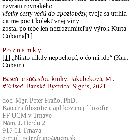
návratu rovnakého
všetky cesty vedú do apoziopézy,
tvoja sa utrhla
cítime pocit kolektívnej viny
zostal po tebe len nezrozumiteľný výrok Kurta
Cobaina
[1]
P o z n á m k y
[1]
„Nikto nikdy nepochopí, o čo mi ide“ (Kurt
Cobain)
Báseň je súčasťou knihy: Jakúbeková, M.:
#Erised
. Banská Bystrica: Signis, 2021.
doc. Mgr. Peter Fraňo, PhD.
Katedra filozofie a aplikovanej filozofie
FF UCM v Trnave
Nám. J. Herdu 2
917 01 Trnava
e-mail:
peter.frano@ucm.sk