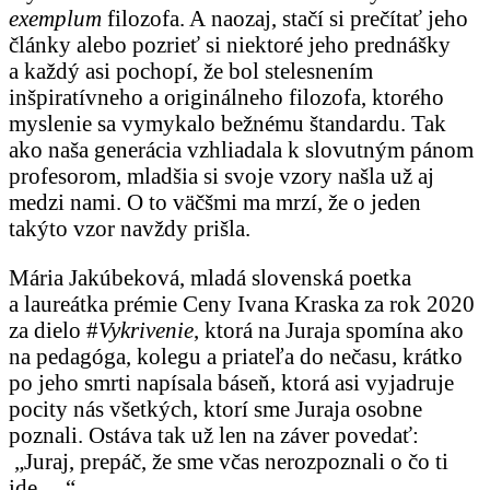
exemplum
filozofa. A naozaj, stačí si prečítať jeho
články alebo pozrieť si niektoré jeho prednášky
a každý asi pochopí, že bol stelesnením
inšpiratívneho a originálneho filozofa, ktorého
myslenie sa vymykalo bežnému štandardu. Tak
ako naša generácia vzhliadala k slovutným pánom
profesorom, mladšia si svoje vzory našla už aj
medzi nami. O to väčšmi ma mrzí, že o jeden
takýto vzor navždy prišla.
Mária Jakúbeková, mladá slovenská poetka
a laureátka prémie Ceny Ivana Kraska za rok 2020
za dielo #
Vykrivenie
, ktorá na Juraja spomína ako
na pedagóga, kolegu a priateľa do nečasu, krátko
po jeho smrti napísala báseň, ktorá asi vyjadruje
pocity nás všetkých, ktorí sme Juraja osobne
poznali. Ostáva tak už len na záver povedať:
„Juraj, prepáč, že sme včas nerozpoznali o čo ti
ide …“