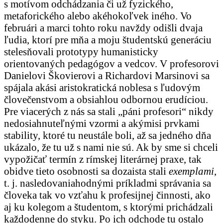
s motívom odchádzania či už fyzického,
metaforického alebo akéhokoľvek iného. Vo
februári a marci tohto roku navždy odišli dvaja
ľudia, ktorí pre mňa a moju študentskú generáciu
stelesňovali prototypy humanisticky
orientovaných pedagógov a vedcov. V profesorovi
Danielovi Škovierovi a Richardovi Marsinovi sa
spájala akási aristokratická noblesa s ľudovým
človečenstvom a obsiahlou odbornou erudíciou.
Pre viacerých z nás sa stali „páni profesori“ nikdy
nedosiahnuteľnými vzormi a akýmisi prvkami
stability, ktoré tu neustále boli, až sa jedného dňa
ukázalo, že tu už s nami nie sú. Ak by sme si chceli
vypožičať termín z rímskej literárnej praxe, tak
obidve tieto osobnosti sa dozaista stali
exemplami
,
t. j. nasledovaniahodnými príkladmi správania sa
človeka tak vo vzťahu k profesijnej činnosti, ako
aj ku kolegom a študentom, s ktorými prichádzali
každodenne do styku. Po ich odchode tu ostalo