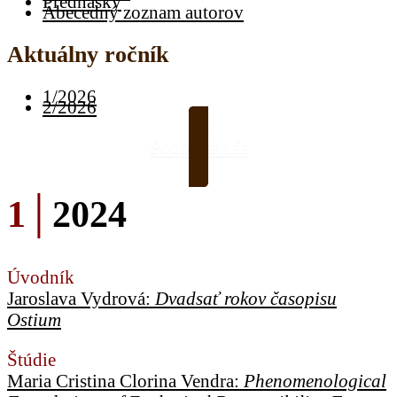
Prednášky
Abecedný zoznam autorov
Aktuálny ročník
1/2026
2/2026
Podporte nás
1│
2024
Úvodník
Jaroslava Vydrová:
Dvadsať rokov časopisu
Ostium
Štúdie
Maria Cristina Clorina Vendra:
Phenomenological