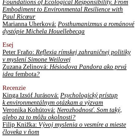
Foundations of Ecological Responsibility. From
Embodiment to Environmental Resilience with
Paul Ricœur
Marianna Uherková:
Posthumanizmus a románové
dystópie Michela Houellebecqa
Esej
Peter Fraňo:
Reflexia rímskej zahraničnej politiky
v myslení Simone Weilovej
Zuzana Zelinová:
Hésiodova Pandora ako prvá
idea
fembota
?
Recenzie
Kinga Izsóf Jurásová:
Psychologický prístup
k environmentálnym otázkam a výzvam
Veronika Kohútová:
Nerozhodnosť. Som taký,
alebo za to môžu okolnosti?
Filip Knižka:
Vývoj myslenia o vesmíre a mieste
človeka v ňom