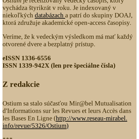
Ostium
je recenzovaný vedecký časopis, ktorý
vychádza štyrikrát v roku. Je indexovaný v
niekoľkých
databázach
a patrí do skupiny DOAJ,
ktorá združuje akademické open-access časopisy.
Veríme, že k vedeckým výsledkom má mať každý
otvorené dvere a bezplatný prístup.
eISSN 1336-6556
ISSN 1339­-942X (len pre špeciálne čísla)
Z redakcie
Ostium sa stalo súčasťou Mir@bel Mutualisation
d'Informations sur les Revues et leurs Accès dans
les Bases En Ligne (
http://www.reseau-mirabel.
info/revue/5326
/Ostium
)