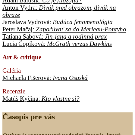
Adam Balušík:
Čo je filozofia?
Anton Vydra:
Divák pred obrazom, divák na
obraze
Jaroslava Vydrová:
Budúca fenomenológia
Peter Mačaj:
Započúvať sa do Merleau-Pontyho
Tatiana Sabová:
Jin-jang a rodinná prax
Lucia Čopíková:
McGrath verzus Dawkins
Art & critique
Galéria
Michaela Fišerová:
Ivana Osuská
Recenzie
Matúš Kyčina:
Kto vlastne si?
Časopis pre vás