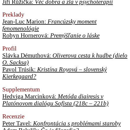
Jiří Růžička:
Věc dobra a zla v psychoterapii
Preklady
Jean-Luc Marion:
Francúzsky moment
fenomenológie
Robyn Hornerová:
Premýšľanie o láske
Profil
Slávka Démuthová:
Oliverova cesta k hudbe (dielo
O. Sacksa)
Pavol Trúsik:
Kristína Royová – slovenský
Kierkegaard?
Supplementum
Hedviga Marcinková:
Metóda diairesis v
Platónovom dialógu Sofista (218c – 221b)
Recenzie
Peter Tavel:
Konfrontácia s problémami staroby