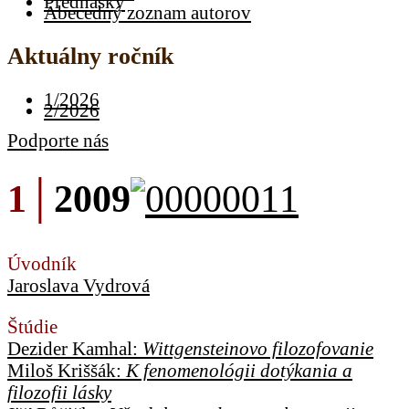
Prednášky
Abecedný zoznam autorov
Aktuálny ročník
1/2026
2/2026
Podporte nás
1│
2009
Úvodník
Jaroslava Vydrová
Štúdie
Dezider Kamhal:
Wittgensteinovo filozofovanie
Miloš Kriššák:
K fenomenológii dotýkania a
filozofii lásky