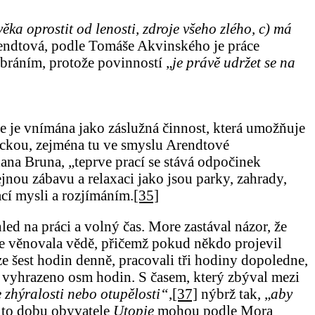
ověka oprostit od lenosti, zdroje všeho zlého, c) má
endtová, podle Tomáše Akvinského je práce
ebráním, protože povinností „
je právě udržet se na
e je vnímána jako záslužná činnost, která umožňuje
zickou, zejména tu ve smyslu Arendtové
dana Bruna, „teprve prací se stává odpočinek
jnou zábavu a relaxaci jako jsou parky, zahrady,
ací mysli a rozjímáním.
[35]
ed na práci a volný čas. More zastával názor, že
 se věnovala vědě, přičemž pokud někdo projevil
ze šest hodin denně, pracovali tři hodiny dopoledne,
o vyhrazeno osm hodin. S časem, který zbýval mezi
 zhýralosti nebo otupělosti“
,
[37]
nýbrž tak, „
aby
to dobu obyvatele
Utopie
mohou podle Mora