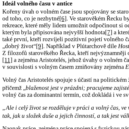
Ideál volného času v antice
Kořeny úvah o volném čase jsou spojovány se sta
od toho, co je nezbytné
[6]
. Ve starověkém Řecku byl
rekreace, které měly lidem umožnit odpočinout si od
kterým byla připisována nejvyšší hodnota
[7]
a kter
také první, kteří rozvíjeli pozitivní pojetí volnéh
„dobrý život“
[9]
. Například v Plútarchově díle
Hos
Z filozofů starověkého Řecka, kteří nejvýznamněji o
[11]
a zejména Aristotelés, jehož úvahy o volném čase
v souvislosti s volným časem zmiňovány zejména
E
Volný čas Aristotelés spojuje s účastí na politickém 
přičemž „
blaženost jest v prázdni; pracujeme zajist
volný čas za dominantní termín, což dokládá i ve s
„Ale i celý život se rozděluje v práci a volný čas, ve
tak, jak u složek duše a jejich činností, a tak jest v
Naopak práce, zejména práce spojená s fyzickou ná