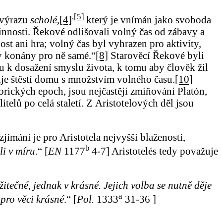
,
[5]
 výrazu
scholé
,
[4]
který je vnímán jako svoboda
činnosti. Řekové odlišovali volný čas od zábavy a
st ani hra; volný čas byl vyhrazen pro aktivity,
y konány pro ně samé.“
[8]
Starověcí Řekové byli
u k dosažení smyslu života, k tomu aby člověk žil
uje štěstí domu s množstvím volného času.
[10]
orických epoch, jsou nejčastěji zmiňováni Platón,
telů po celá staletí. Z Aristotelových děl jsou
zjímání je pro Aristotela nejvyšší blažeností,
b
li v míru
.“ [
EN
1177
4-7] Aristotelés tedy považuje
užitečné, jednak v krásné. Jejich volba se nutně děje
a
 pro věci krásné
.“ [
Pol.
1333
31-36 ]