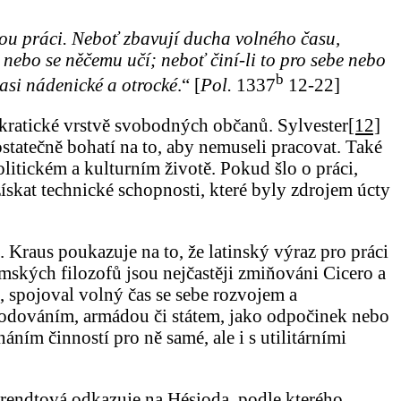
nou práci. Neboť zbavují ducha volného času,
 nebo se něčemu učí; neboť činí-li to pro sebe nebo
b
 asi nádenické a otrocké
.“ [
Pol.
1337
12-22]
okratické vrstvě svobodných občanů. Sylvester
[12]
ostatečně bohatí na to, aby nemuseli pracovat. Také
litickém a kulturním životě. Pokud šlo o práci,
ískat technické schopnosti, které byly zdrojem úcty
. Kraus poukazuje na to, že latinský výraz pro práci
mských filozofů jsou nejčastěji zmiňováni Cicero a
, spojoval volný čas se sebe rozvojem a
hodováním, armádou či státem, jako odpočinek nebo
ím činností pro ně samé, ale i s utilitárními
Arendtová odkazuje na Hésioda, podle kterého