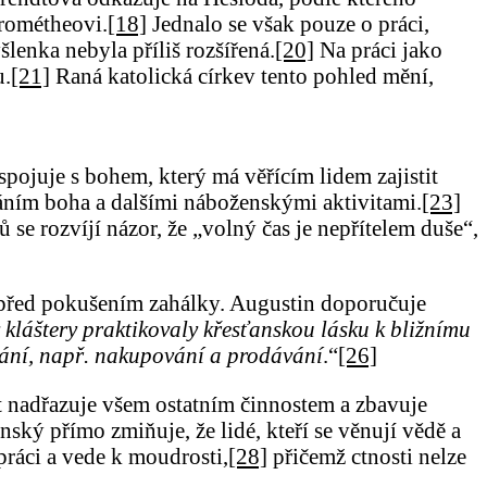
Prométheovi.
[18]
Jednalo se však pouze o práci,
šlenka nebyla příliš rozšířená.
[20]
Na práci jako
u.
[21]
Raná katolická církev tento pohled mění,
spojuje s bohem, který má věřícím lidem zajistit
áním boha a dalšími náboženskými aktivitami.
[23]
se rozvíjí názor, že „volný čas je nepřítelem duše“,
i před pokušením zahálky. Augustin doporučuje
kláštery praktikovaly křesťanskou lásku k bližnímu
nání, např. nakupování a prodávání
.“
[26]
 nadřazuje všem ostatním činnostem a zbavuje
ský přímo zmiňuje, že lidé, kteří se věnují vědě a
práci a vede k moudrosti,
[28]
přičemž ctnosti nelze