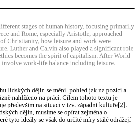
different stages of human history, focusing primarily
reece and Rome, especially Aristotle, approached
 of Christianity, how leisure and work were
re. Luther and Calvin also played a significant role
ethics becomes the spirit of capitalism. After World
n involve work-life balance including leisure.
u lidských dějin se měnil pohled jak na pozici a
ůzně nahlíženo na práci. Cílem tohoto textu je
je především na situaci v tzv. západní kultuře
[2]
.
idských dějin, musíme se opírat zejména o
ré tyto ideály se však do určité míry stálé odrážejí