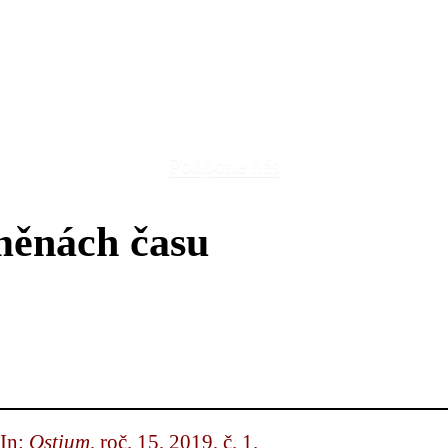
Podporte nás
měnách času
 In:
Ostium
, roč. 15, 2019, č. 1.