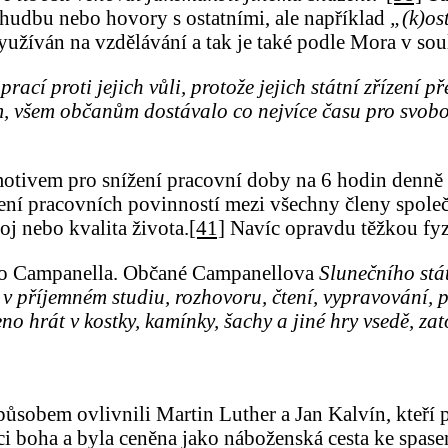
 hudbu nebo hovory s ostatními, ale například
„(k)os
užíván na vzdělávání a tak je také podle Mora v soul
cí proti jejich vůli, protože jejich státní zřízení př
jem, všem občanům dostávalo co nejvíce času pro svo
vem pro snížení pracovní doby na 6 hodin denně neb
ení pracovních povinností mezi všechny členy společn
oj nebo kvalita života.
[41]
Navíc opravdu těžkou fyz
so Campanella. Občané Campanellova
Slunečního stá
í v příjemném studiu, rozhovoru, čtení, vypravování, 
 hrát v kostky, kamínky, šachy a jiné hry vsedě, zato 
obem ovlivnili Martin Luther a Jan Kalvín, kteří po
aci boha a byla ceněna jako náboženská cesta ke spase