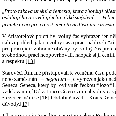
„
Proto taková umění a řemesla, která zhoršují těle
oslabují ho a zaviňují jeho nízké smýšlení …. Velmi
přátele nebo pro ctnost, není to nedůstojné člověka 
V Aristotelově pojetí byl volný čas vyhrazen jen n
nabízí pohled, jak na volný čas a práci nahlíželi Ar
pro pracující svobodné občany byl volný čas prefer
svobodnou prací neopovrhovali, naopak si jí cenili
a respektu.
[13]
Starověcí Římané přistupovali k volnému času po
nebo zaměstnání –
negotium
– je vymezen jako nedo
Seneca. Seneca, který byl ovlivněn řeckou filozofi
vzděláváním,
[15]
zatímco Cicero vnímal volný čas 
zregenerování se.
[16]
Obdobně uvádí i Kraus, že ve 
důvody.
[17]
Jak upozorňuje Arendtová, ve starověkém Řecku se 