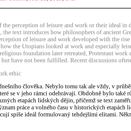
 the perception of leisure and work or their ideal in 
rst, the text introduces how philosophers of ancient G
erception of leisure and work developed with the rise
how the Utopians looked at work and especially leisu
religious foundation later retreated, Protestant work 
, but have not been fulfilled. Recent discussions ofte
ork ethic
dnešního člověka. Nebylo tomu tak ale vždy, v průběh
 které se v jeho rámci odehrávají. Obdobně bylo také r
zných etapách lidských dějin, přičemž se text zaměřu
ýznam práce a volného času v historických etapách l
ují spíše ideál formulovaný tehdejšími elitami. Někte