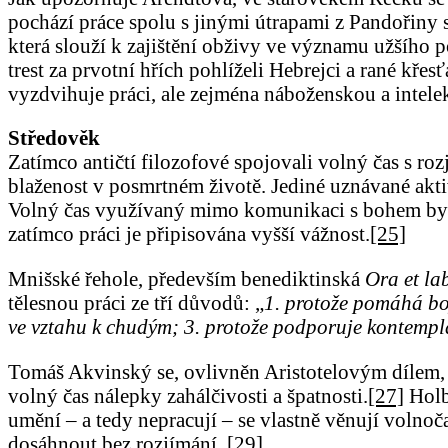
pochází práce spolu s jinými útrapami z Pandořiny 
která slouží k zajištění obživy ve významu užšího 
trest za prvotní hřích pohlíželi Hebrejci a rané křes
vyzdvihuje práci, ale zejména náboženskou a intelek
Středověk
Zatímco antičtí filozofové spojovali volný čas s roz
blaženost v posmrtném životě. Jediné uznávané akt
Volný čas využívaný mimo komunikaci s bohem byl
zatímco práci je připisována vyšší vážnost.
[25]
Mnišské řehole, především benediktinská
Ora et la
tělesnou práci ze tří důvodů: „
1. protože pomáhá boj
ve vztahu k chudým; 3. protože podporuje kontempl
Tomáš Akvinský se, ovlivněn Aristotelovým dílem, 
volný čas nálepky zahálčivosti a špatnosti.
[27]
Holba
umění – a tedy nepracují – se vlastně věnují volno
dosáhnout bez rozjímání.
[29]