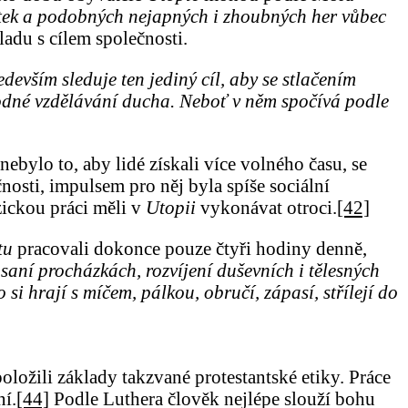
tek a podobných nejapných i zhoubných her vůbec
adu s cílem společnosti.
edevším sleduje ten jediný cíl, aby se stlačením
bodné vzdělávání ducha. Neboť v něm spočívá podle
ylo to, aby lidé získali více volného času, se
osti, impulsem pro něj byla spíše sociální
ickou práci měli v
Utopii
vykonávat otroci.
[42]
tu
pracovali dokonce pouze čtyři hodiny denně,
psaní procházkách, rozvíjení duševních i tělesných
si hrají s míčem, pálkou, obručí, zápasí, střílejí do
ložili základy takzvané protestantské etiky. Práce
ní.
[44]
Podle Luthera člověk nejlépe slouží bohu