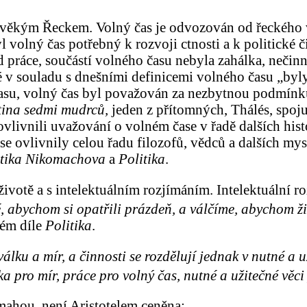
rověkým Řeckem. Volný čas je odvozován od řeckého
 volný čas potřebný k rozvoji ctnosti a k politické 
 práce, součástí volného času nebyla zahálka, nečinno
é v souladu s dnešními definicemi volného času „byl
o času, volný čas byl považován za nezbytnou podmínk
tina sedmi mudrců,
jeden z přítomných, Thálés, spoj
vlivnili uvažování o volném čase v řadě dalších hist
 ovlivnily celou řadu filozofů, vědců a dalších mysli
tika Nikomachova
a
Politika
.
životě a s intelektuálním rozjímáním. Intelektuální ro
é, abychom si opatřili prázdeň, a válčíme, abychom ži
vém díle
Politika
.
 válku a mír, a činnosti se rozdělují jednak v nutné a 
álka pro mír, práce pro volný čas, nutné a užitečné věci
mahou, není Aristotelem ceněna: