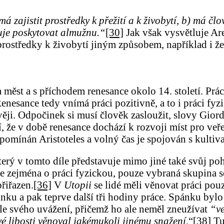
má zajistit prostředky k přežití a k živobytí, b) má čl
uje poskytovat almužnu.“
[30]
Jak však vysvětluje Ar
 prostředky k živobytí jiným způsobem, například i ž
ěst a s příchodem renesance okolo 14. století. Prác
enesance tedy vnímá práci pozitivně, a to i práci fy
ěji. Odpočinek si musí člověk zasloužit, slovy Gior
, že v době renesance dochází k rozvoji míst pro veře
řipomínán Aristoteles a volný čas je spojován s kultiv
ý v tomto díle představuje mimo jiné také svůj pohl
 se zejména o práci fyzickou, pouze vybraná skupina
řiřazen.
[36]
V
Utopii
se lidé měli věnovat práci pou
nku a pak teprve další tři hodiny práce. Spánku byl
le svého uvážení, přičemž ho ale neměl zneužívat
“ve
vé libosti věnoval jakémukoli jinému snažení
.“
[38]
Tu