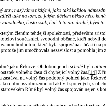
sný stav, nazýváme nízkými, jako také každou námezd
 záleží také na tom, za jakým účelem někdo něco koná
svobodného, často však, činí-li to pro druhé, bývá to
ěkterým členům tehdejší společnosti, především arist
istotelovi současníci, svobodní občané, kteří nebyli d
ovanou hodnotou, která byla spojována s účastí na po
, protože jim umožňovala nezávislost a pomohla jim z
dobně jako Řekové. Obdobou jejich
scholé
bylo
otium
statek volného času či chybějící volný čas.
[14]
Z ří
í a zastával na volný čas podobný pohled jako Řekové
jako dobu osvobozenou od aktivit spojených, s obc
starověkém Římě byl volný čas spojován nejen s konán
také objevuje myšlenka, že práce je božím trestem, 