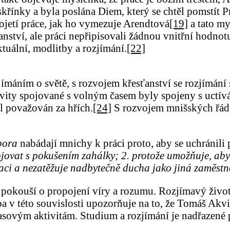
skřínky a byla poslána Diem, který se chtěl pomstít 
pojetí práce, jak ho vymezuje Arendtová
[19]
a tato my
ťanství, ale práci nepřipisovali žádnou vnitřní hodnot
tuální, modlitby a rozjímání.
[22]
jímáním o světě, s rozvojem křesťanství se rozjímání 
ivity spojované s volným časem byly spojeny s uctív
 považován za hřích.
[24]
S rozvojem mnišských řádů 
bora
nabádají mnichy k práci proto, aby se uchránil
ovat s pokušením zahálky; 2. protože umožňuje, aby 
aci a nezatěžuje nadbytečně ducha jako jiná zaměst
pokouší o propojení víry a rozumu. Rozjímavý život
 v této souvislosti upozorňuje na to, že Tomáš Akvin
časovým aktivitám. Studium a rozjímání je nadřazené 