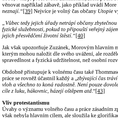
věnovat například zábavě, jako přiklad uvádí More
neznají.“
[39]
Nejvíce je volný čas občany
Utopie
vy
„Vůbec tedy jejich úřady netrápí občany zbytečnou pra
fyzické služebnosti, pokud to připouští veřejný zá
jejich přesvědčení životní štěstí.“
[40]
Jak však upozorňuje Zuzánek, Morovým hlavním moti
kterým mohou naložit dle svého uvážení, ale rozděl
spravedlnost a fyzická udržitelnost, než osobní rozv
Obdobně přistupuje k volnému času také Thomma
práce se rovněž účastnil každý a „
zbývající čas tráv
vloh a všechno to koná radostně. Není pouze dovoleno
cíle z luku, hákovnic, házejí oštěpem atd
.“
[43]
Vliv protestantismu
Úvahy o významu volného času a práce zásadním způs
však nebyla hlavním cílem, ale sloužila ke glorifik