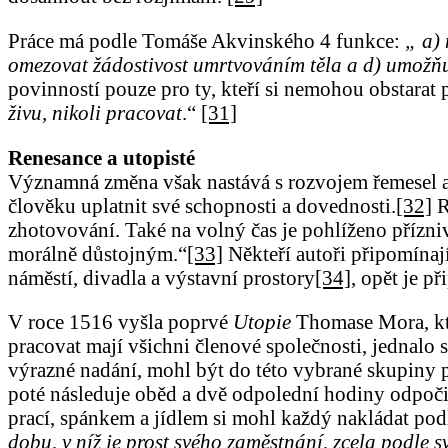
Práce má podle Tomáše Akvinského 4 funkce:
„ a) 
omezovat žádostivost umrtvováním těla a d) umožň
povinností pouze pro ty, kteří si nemohou obstarat
živu, nikoli pracovat
.“
[31]
Renesance a utopisté
Významná změna však nastává s rozvojem řemesel a m
člověku uplatnit své schopnosti a dovednosti.
[32]
R
zhotovování. Také na volný čas je pohlíženo přízniv
morálně důstojným.“
[33]
Někteří autoři připomínají
náměstí, divadla a výstavní prostory
[34]
, opět je p
V roce 1516 vyšla poprvé
Utopie
Thomase Mora, kter
pracovat mají všichni členové společnosti, jednalo
výrazné nadání, mohl být do této vybrané skupiny p
poté následuje oběd a dvě odpolední hodiny odpoči
prací, spánkem a jídlem si mohl každý nakládat pod
dobu, v níž je prost svého zaměstnání, zcela podle s