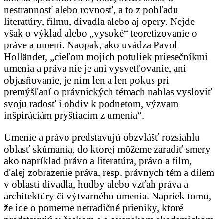
nestrannosť alebo rovnosť, a to z pohľadu
literatúry, filmu, divadla alebo aj opery. Nejde
však o výklad alebo „vysoké“ teoretizovanie o
práve a umení. Naopak, ako uvádza Pavol
Holländer, „cieľom mojich potuliek priesečníkmi
umenia a práva nie je ani vysvetľovanie, ani
objasňovanie, je ním len a len pokus pri
premýšľaní o právnických témach nahlas vysloviť
svoju radosť i obdiv k podnetom, výzvam
inšpiráciám prýštiacim z umenia“.
Umenie a právo predstavujú obzvlášť rozsiahlu
oblasť skúmania, do ktorej môžeme zaradiť smery
ako napríklad právo a literatúra, právo a film,
ďalej zobrazenie práva, resp. právnych tém a dilem
v oblasti divadla, hudby alebo vzťah práva a
architektúry či výtvarného umenia. Napriek tomu,
že ide o pomerne netradičné prieniky, ktoré