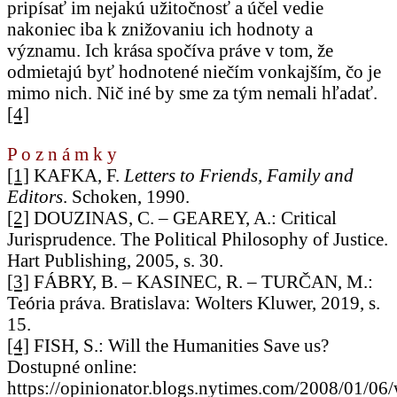
pripísať im nejakú užitočnosť a účel vedie
nakoniec iba k znižovaniu ich hodnoty a
významu. Ich krása spočíva práve v tom, že
odmietajú byť hodnotené niečím vonkajším, čo je
mimo nich. Nič iné by sme za tým nemali hľadať.
[4]
P o z n á m k y
[1]
KAFKA, F.
Letters to Friends, Family and
Editors
. Schoken, 1990.
[2]
DOUZINAS, C. – GEAREY, A.: Critical
Jurisprudence. The Political Philosophy of Justice.
Hart Publishing, 2005, s. 30.
[3]
FÁBRY, B. – KASINEC, R. – TURČAN, M.:
Teória práva. Bratislava: Wolters Kluwer, 2019, s.
15.
[4]
FISH, S.: Will the Humanities Save us?
Dostupné online:
https://opinionator.blogs.nytimes.com/2008/01/06/