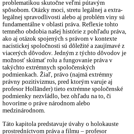
problematikou skutočne veľmi pútavým
spôsobom. Otázky moci, stretu legálnej a extra-
legálnej spravodlivosti alebo aj problém viny sú
fundamentálne v oblasti práva. Reflexie tohto
temného obdobia našej histórie z pohľadu práva,
ako aj otázok spojených s právom v kontexte
nacistickej spoločnosti sú dôležité a zaujímavé z
viacerých dôvodov. Jedným z týchto dôvodov je
možnosť skúmať rolu a fungovanie práva v
takýchto extrémnych spoločenských
podmienkach. Žiaľ, právo (najmä extrémny
právny pozitivizmus, pred ktorým varuje aj
profesor Holländer) tieto extrémne spoločenské
podmienky nezvládlo, bez ohľadu na to, či
hovoríme o práve národnom alebo
medzinárodnom.
Táto kapitola predstavuje úvahy o holokauste
prostredníctvom práva a filmu – profesor