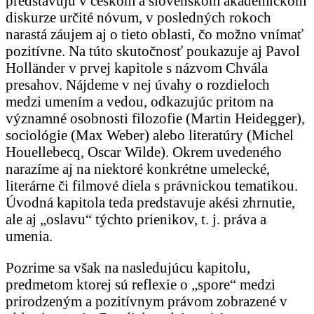
predstavujú v českom a slovenskom akademickom
diskurze určité nóvum, v posledných rokoch
narastá záujem aj o tieto oblasti, čo možno vnímať
pozitívne. Na túto skutočnosť poukazuje aj Pavol
Holländer v prvej kapitole s názvom Chvála
presahov. Nájdeme v nej úvahy o rozdieloch
medzi umením a vedou, odkazujúc pritom na
významné osobnosti filozofie (Martin Heidegger),
sociológie (Max Weber) alebo literatúry (Michel
Houellebecq, Oscar Wilde). Okrem uvedeného
narazíme aj na niektoré konkrétne umelecké,
literárne či filmové diela s právnickou tematikou.
Úvodná kapitola teda predstavuje akési zhrnutie,
ale aj „oslavu“ týchto prienikov, t. j. práva a
umenia.
Pozrime sa však na nasledujúcu kapitolu,
predmetom ktorej sú reflexie o „spore“ medzi
prirodzeným a pozitívnym právom zobrazené v