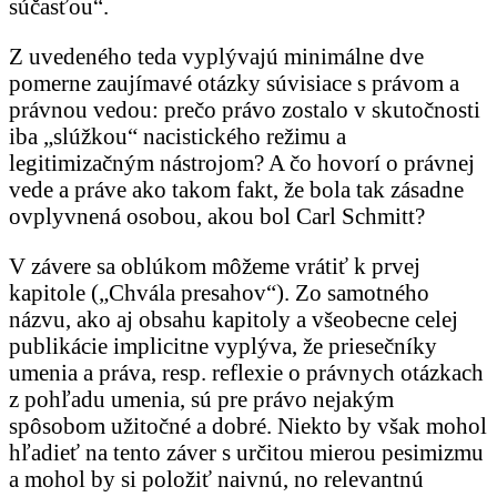
súčasťou“.
Z uvedeného teda vyplývajú minimálne dve
pomerne zaujímavé otázky súvisiace s právom a
právnou vedou: prečo právo zostalo v skutočnosti
iba „slúžkou“ nacistického režimu a
legitimizačným nástrojom? A čo hovorí o právnej
vede a práve ako takom fakt, že bola tak zásadne
ovplyvnená osobou, akou bol Carl Schmitt?
V závere sa oblúkom môžeme vrátiť k prvej
kapitole („Chvála presahov“). Zo samotného
názvu, ako aj obsahu kapitoly a všeobecne celej
publikácie implicitne vyplýva, že priesečníky
umenia a práva, resp. reflexie o právnych otázkach
z pohľadu umenia, sú pre právo nejakým
spôsobom užitočné a dobré. Niekto by však mohol
hľadieť na tento záver s určitou mierou pesimizmu
a mohol by si položiť naivnú, no relevantnú