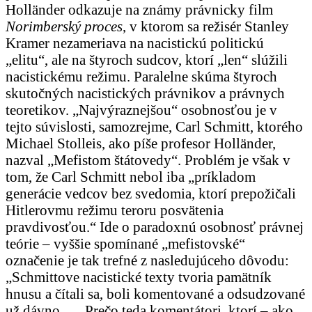
Holländer odkazuje na známy právnicky film
Norimberský proces
, v ktorom sa režisér Stanley
Kramer nezameriava na nacistickú politickú
„elitu“, ale na štyroch sudcov, ktorí „len“ slúžili
nacistickému režimu. Paralelne skúma štyroch
skutočných nacistických právnikov a právnych
teoretikov. „Najvýraznejšou“ osobnosťou je v
tejto súvislosti, samozrejme, Carl Schmitt, ktorého
Michael Stolleis, ako píše profesor Holländer,
nazval „Mefistom štátovedy“. Problém je však v
tom, že Carl Schmitt nebol iba „príkladom
generácie vedcov bez svedomia, ktorí prepožičali
Hitlerovmu režimu teroru posvätenia
pravdivosťou.“ Ide o paradoxnú osobnosť právnej
teórie – vyššie spomínané „mefistovské“
označenie je tak trefné z nasledujúceho dôvodu:
„Schmittove nacistické texty tvoria pamätník
hnusu a čítali sa, boli komentované a odsudzované
už dávno. … Prečo teda komentátori, ktorí – ako