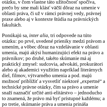
otázku, v čom vlastne táto užitočnosť spočíva,
prečo by sme mali klásť väčší dôraz na umenie v
oblasti práva, či už v rámci právnej vedy, právnej
praxe alebo aj v kontexte štúdia na právnických
fakultách.
Ponúkajú sa,
inter alia
, tri odpovede na túto
otázku: po prvé, uvedené prieniky medzi právom a
umením, a vôbec dôraz na vzdelávanie v oblasti
umenia, majú akýsi humanizujúci efekt na právo a
právnikov; po druhé, takéto skúmanie má aj
praktický zmysel: sudcovia, advokáti, prokurátori
alebo aj akademici využitím napríklad literárnych
diel, filmov, výtvarného umenia a pod. majú
možnosť priblížiť a vysvetliť niektoré „expertné“ a
technické právne otázky, čím sa právo a umenie
snaží naznačiť určité anti-elitárstvo – jednoducho
to znamená, že právo má byť prístupné každému; a
po tretie, skúmanie práva a umenia prináša