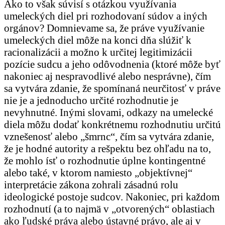
Ako to však súvisí s otázkou využívania
umeleckých diel pri rozhodovaní súdov a iných
orgánov? Domnievame sa, že práve využívanie
umeleckých diel môže na konci dňa slúžiť k
racionalizácii a možno k určitej legitimizácii
pozície sudcu a jeho odôvodnenia (ktoré môže byť
nakoniec aj nespravodlivé alebo nesprávne), čím
sa vytvára zdanie, že spomínaná neurčitosť v práve
nie je a jednoducho určité rozhodnutie je
nevyhnutné. Inými slovami, odkazy na umelecké
diela môžu dodať konkrétnemu rozhodnutiu určitú
vznešenosť alebo „šmrnc“, čím sa vytvára zdanie,
že je hodné autority a rešpektu bez ohľadu na to,
že mohlo ísť o rozhodnutie úplne kontingentné
alebo také, v ktorom namiesto „objektívnej“
interpretácie zákona zohrali zásadnú rolu
ideologické postoje sudcov. Nakoniec, pri každom
rozhodnutí (a to najmä v „otvorených“ oblastiach
ako ľudské práva alebo ústavné právo, ale aj v