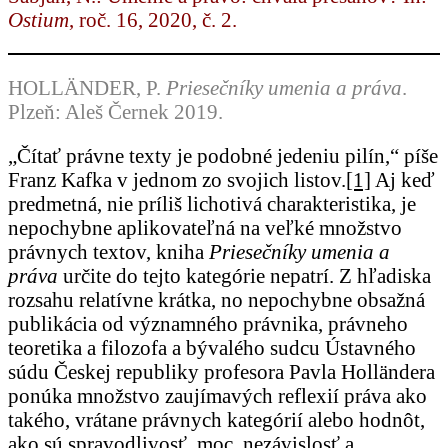
Ostium
, roč. 16, 2020, č. 2.
HOLLÄNDER, P.
Priesečníky umenia a práva
.
Plzeň: Aleš Černek 2019.
„Čítať právne texty je podobné jedeniu pilín,“ píše
Franz Kafka v jednom zo svojich listov.
[1]
Aj keď
predmetná, nie príliš lichotivá charakteristika, je
nepochybne aplikovateľná na veľké množstvo
právnych textov, kniha
Priesečníky umenia a
práva
určite do tejto kategórie nepatrí. Z hľadiska
rozsahu relatívne krátka, no nepochybne obsažná
publikácia od významného právnika, právneho
teoretika a filozofa a bývalého sudcu Ústavného
súdu Českej republiky profesora Pavla Holländera
ponúka množstvo zaujímavých reflexií práva ako
takého, vrátane právnych kategórií alebo hodnôt,
ako sú spravodlivosť, moc, nezávislosť a