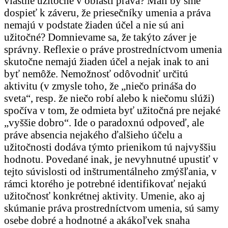
vlastne užitočné v oblasti práva? Mali by sme
dospieť k záveru, že priesečníky umenia a práva
nemajú v podstate žiaden účel a nie sú ani
užitočné? Domnievame sa, že takýto záver je
správny. Reflexie o práve prostredníctvom umenia
skutočne nemajú žiaden účel a nejak inak to ani
byť nemôže. Nemožnosť odôvodniť určitú
aktivitu (v zmysle toho, že „niečo prináša do
sveta“, resp. že niečo robí alebo k niečomu slúži)
spočíva v tom, že odmieta byť užitočná pre nejaké
„vyššie dobro“. Ide o paradoxnú odpoveď, ale
práve absencia nejakého ďalšieho účelu a
užitočnosti dodáva týmto prienikom tú najvyššiu
hodnotu. Povedané inak, je nevyhnutné upustiť v
tejto súvislosti od inštrumentálneho zmýšľania, v
rámci ktorého je potrebné identifikovať nejakú
užitočnosť konkrétnej aktivity. Umenie, ako aj
skúmanie práva prostredníctvom umenia, sú samy
osebe dobré a hodnotné a akákoľvek snaha