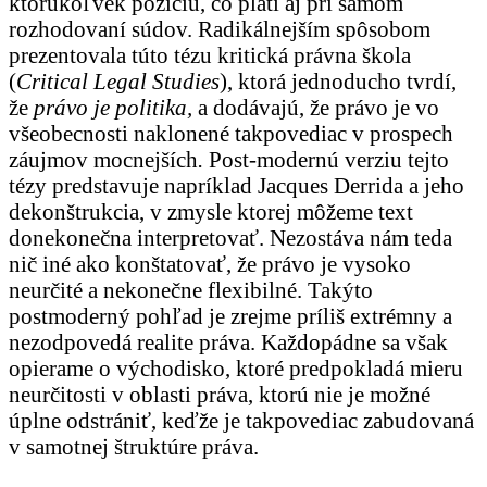
ktorúkoľvek pozíciu, čo platí aj pri samom
rozhodovaní súdov. Radikálnejším spôsobom
prezentovala túto tézu kritická právna škola
(
Critical Legal Studies
), ktorá jednoducho tvrdí,
že
právo je politika,
a dodávajú, že právo je vo
všeobecnosti naklonené takpovediac v prospech
záujmov mocnejších
.
Post-modernú verziu tejto
tézy predstavuje napríklad Jacques Derrida a jeho
dekonštrukcia, v zmysle ktorej môžeme text
donekonečna interpretovať. Nezostáva nám teda
nič iné ako konštatovať, že právo je vysoko
neurčité a nekonečne flexibilné. Takýto
postmoderný pohľad je zrejme príliš extrémny a
nezodpovedá realite práva. Každopádne sa však
opierame o východisko, ktoré predpokladá mieru
neurčitosti v oblasti práva, ktorú nie je možné
úplne odstrániť, keďže je takpovediac zabudovaná
v samotnej štruktúre práva.