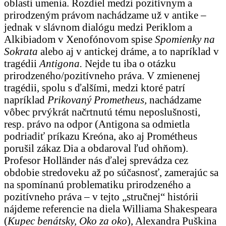
oblasti umenia. Rozdiel medzi pozitívnym a
prirodzeným právom nachádzame už v antike –
jednak v slávnom dialógu medzi Periklom a
Alkibiadom v Xenofónovom spise
Spomienky na
Sokrata
alebo aj v antickej dráme, a to napríklad v
tragédii
Antigona.
Nejde tu iba o otázku
prirodzeného/pozitívneho práva. V zmienenej
tragédii, spolu s ďalšími, medzi ktoré patrí
napríklad
Prikovaný Prometheus,
nachádzame
vôbec prvýkrát načrtnutú tému neposlušnosti,
resp. právo na odpor (Antigona sa odmietla
podriadiť príkazu Kreóna, ako aj Prométheus
porušil zákaz Dia a obdaroval ľud ohňom).
Profesor Holländer nás ďalej sprevádza cez
obdobie stredoveku až po súčasnosť, zamerajúc sa
na spomínanú problematiku prirodzeného a
pozitívneho práva – v tejto „stručnej“ histórii
nájdeme referencie na diela Williama Shakespeara
(
Kupec benátsky, Oko za oko
), Alexandra Puškina