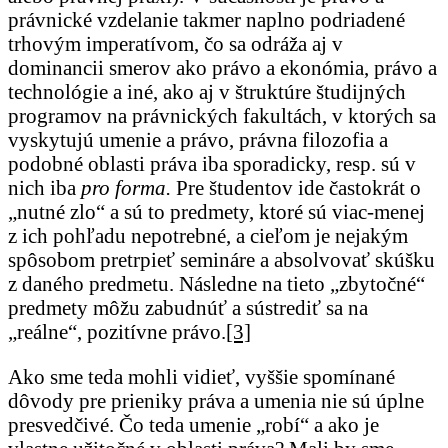
právnické vzdelanie takmer naplno podriadené
trhovým imperatívom, čo sa odráža aj v
dominancii smerov ako právo a ekonómia, právo a
technológie a iné, ako aj v štruktúre študijných
programov na právnických fakultách, v ktorých sa
vyskytujú umenie a právo, právna filozofia a
podobné oblasti práva iba sporadicky, resp. sú v
nich iba
pro forma.
Pre študentov ide častokrát o
„nutné zlo“ a sú to predmety, ktoré sú viac-menej
z ich pohľadu nepotrebné, a cieľom je nejakým
spôsobom pretrpieť semináre a absolvovať skúšku
z daného predmetu. Následne na tieto „zbytočné“
predmety môžu zabudnúť a sústrediť sa na
„reálne“, pozitívne právo.
[3]
Ako sme teda mohli vidieť, vyššie spomínané
dôvody pre prieniky práva a umenia nie sú úplne
presvedčivé. Čo teda umenie „robí“ a ako je