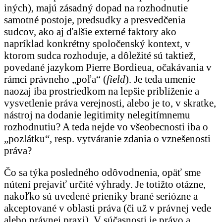
iných), majú zásadný dopad na rozhodnutie
samotné postoje, predsudky a presvedčenia
sudcov, ako aj ďalšie externé faktory ako
napríklad konkrétny spoločenský kontext, v
ktorom sudca rozhoduje, a dôležité sú taktiež,
povedané jazykom Pierre Bordieua, očakávania v
rámci právneho „poľa“ (
field
). Je teda umenie
naozaj iba prostriedkom na lepšie priblíženie a
vysvetlenie práva verejnosti, alebo je to, v skratke,
nástroj na dodanie legitimity nelegitímnemu
rozhodnutiu? A teda nejde vo všeobecnosti iba o
„pozlátku“, resp. vytváranie zdania o vznešenosti
práva?
Čo sa týka posledného odôvodnenia, opäť sme
nútení prejaviť určité výhrady. Je totižto otázne,
nakoľko sú uvedené prieniky brané seriózne a
akceptované v oblasti práva (či už v právnej vede
alebo právnej praxi). V súčasnosti je právo a