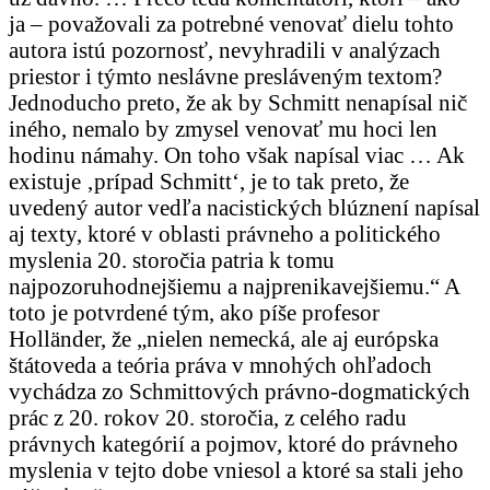
ja – považovali za potrebné venovať dielu tohto
autora istú pozornosť, nevyhradili v analýzach
priestor i týmto neslávne presláveným textom?
Jednoducho preto, že ak by Schmitt nenapísal nič
iného, nemalo by zmysel venovať mu hoci len
hodinu námahy. On toho však napísal viac … Ak
existuje ‚prípad Schmitt‘, je to tak preto, že
uvedený autor vedľa nacistických blúznení napísal
aj texty, ktoré v oblasti právneho a politického
myslenia 20. storočia patria k tomu
najpozoruhodnejšiemu a najprenikavejšiemu.“ A
toto je potvrdené tým, ako píše profesor
Holländer, že „nielen nemecká, ale aj európska
štátoveda a teória práva v mnohých ohľadoch
vychádza zo Schmittových právno-dogmatických
prác z 20. rokov 20. storočia, z celého radu
právnych kategórií a pojmov, ktoré do právneho
myslenia v tejto dobe vniesol a ktoré sa stali jeho