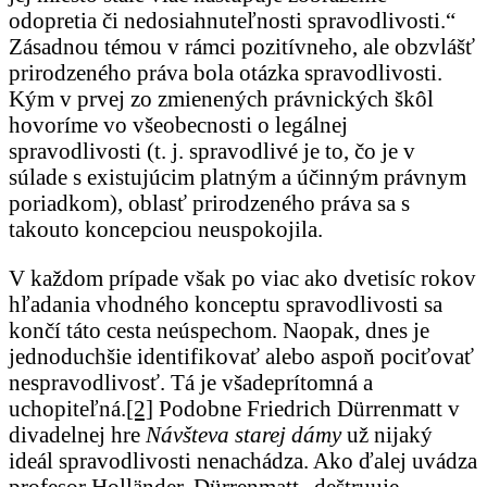
odopretia či nedosiahnuteľnosti spravodlivosti.“
Zásadnou témou v rámci pozitívneho, ale obzvlášť
prirodzeného práva bola otázka spravodlivosti.
Kým v prvej zo zmienených právnických škôl
hovoríme vo všeobecnosti o legálnej
spravodlivosti (t. j. spravodlivé je to, čo je v
súlade s existujúcim platným a účinným právnym
poriadkom), oblasť prirodzeného práva sa s
takouto koncepciou neuspokojila.
V každom prípade však po viac ako dvetisíc rokov
hľadania vhodného konceptu spravodlivosti sa
končí táto cesta neúspechom. Naopak, dnes je
jednoduchšie identifikovať alebo aspoň pociťovať
nespravodlivosť. Tá je všadeprítomná a
uchopiteľná.
[2]
Podobne Friedrich Dürrenmatt v
divadelnej hre
Návšteva starej dámy
už nijaký
ideál spravodlivosti nenachádza. Ako ďalej uvádza
profesor Holländer, Dürrenmatt „deštruuje