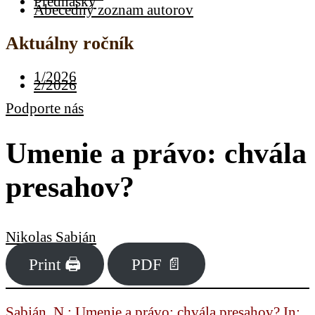
Prednášky
Abecedný zoznam autorov
Aktuálny ročník
1/2026
2/2026
Podporte nás
Umenie a právo: chvála
presahov?
Nikolas Sabján
Print 🖨
PDF 📄
Sabján, N.: Umenie a právo: chvála presahov? In: