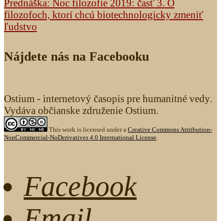
Prednáška: Noc filozofie 2019: časť 3. O
filozofoch, ktorí chcú biotechnologicky zmeniť
ľudstvo
Nájdete nás na Facebooku
Ostium - internetový časopis pre humanitné vedy.
Vydáva občianske združenie Ostium.
This work is licensed under a
Creative Commons Attribution-
NonCommercial-NoDerivatives 4.0 International License
.
Facebook
Email