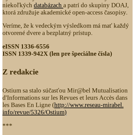
niekoľkých
databázach
a patrí do skupiny DOAJ,
ktorá združuje akademické open-access časopisy.
Veríme, že k vedeckým výsledkom má mať každý
otvorené dvere a bezplatný prístup.
eISSN 1336-6556
ISSN 1339­-942X (len pre špeciálne čísla)
Z redakcie
Ostium sa stalo súčasťou Mir@bel Mutualisation
d'Informations sur les Revues et leurs Accès dans
les Bases En Ligne (
http://www.reseau-mirabel.
info/revue/5326
/Ostium
)
***