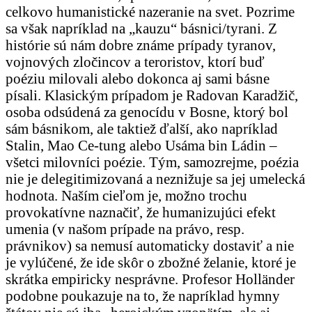
celkovo humanistické nazeranie na svet. Pozrime
sa však napríklad na „kauzu“ básnici/tyrani. Z
histórie sú nám dobre známe prípady tyranov,
vojnových zločincov a teroristov, ktorí buď
poéziu milovali alebo dokonca aj sami básne
písali. Klasickým prípadom je Radovan Karadžič,
osoba odsúdená za genocídu v Bosne, ktorý bol
sám básnikom, ale taktiež ďalší, ako napríklad
Stalin, Mao Ce-tung alebo Usáma bin Ládin –
všetci milovníci poézie. Tým, samozrejme, poézia
nie je delegitimizovaná a neznižuje sa jej umelecká
hodnota. Naším cieľom je, možno trochu
provokatívne naznačiť, že humanizujúci efekt
umenia (v našom prípade na právo, resp.
právnikov) sa nemusí automaticky dostaviť a nie
je vylúčené, že ide skôr o zbožné želanie, ktoré je
skrátka empiricky nesprávne. Profesor Holländer
podobne poukazuje na to, že napríklad hymny