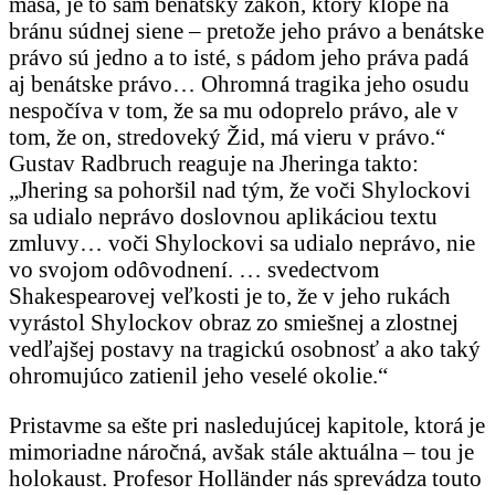
mäsa, je to sám benátsky zákon, ktorý klope na
bránu súdnej siene – pretože jeho právo a benátske
právo sú jedno a to isté, s pádom jeho práva padá
aj benátske právo… Ohromná tragika jeho osudu
nespočíva v tom, že sa mu odoprelo právo, ale v
tom, že on, stredoveký Žid, má vieru v právo.“
Gustav Radbruch reaguje na Jheringa takto:
„Jhering sa pohoršil nad tým, že voči Shylockovi
sa udialo neprávo doslovnou aplikáciou textu
zmluvy… voči Shylockovi sa udialo neprávo, nie
vo svojom odôvodnení. … svedectvom
Shakespearovej veľkosti je to, že v jeho rukách
vyrástol Shylockov obraz zo smiešnej a zlostnej
vedľajšej postavy na tragickú osobnosť a ako taký
ohromujúco zatienil jeho veselé okolie.“
Pristavme sa ešte pri nasledujúcej kapitole, ktorá je
mimoriadne náročná, avšak stále aktuálna – tou je
holokaust. Profesor Holländer nás sprevádza touto