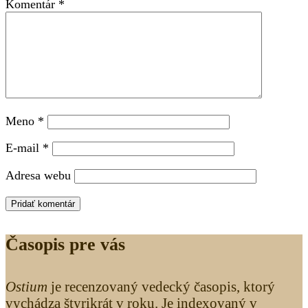
Komentár
*
Meno
*
E-mail
*
Adresa webu
Časopis pre vás
Ostium
je recenzovaný vedecký časopis, ktorý
vychádza štyrikrát v roku. Je indexovaný v