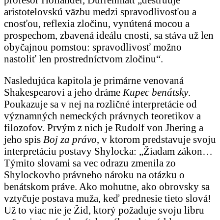
aristotelovskú väzbu medzi spravodlivosťou a
cnosťou, reflexia zločinu, vynútená mocou a
prospechom, zbavená ideálu cnosti, sa stáva už len
obyčajnou pomstou: spravodlivosť možno
nastoliť len prostredníctvom zločinu“.
Nasledujúca kapitola je primárne venovaná
Shakespearovi a jeho dráme
Kupec benátsky
.
Poukazuje sa v nej na rozličné interpretácie od
významných nemeckých právnych teoretikov a
filozofov. Prvým z nich je Rudolf von Jhering a
jeho spis
Boj za právo
, v ktorom predstavuje svoju
interpretáciu postavy Shylocka: „Žiadam zákon…
Týmito slovami sa vec odrazu zmenila zo
Shylockovho právneho nároku na otázku o
benátskom práve. Ako mohutne, ako obrovsky sa
vztyčuje postava muža, keď prednesie tieto slová!
Už to viac nie je Žid, ktorý požaduje svoju libru