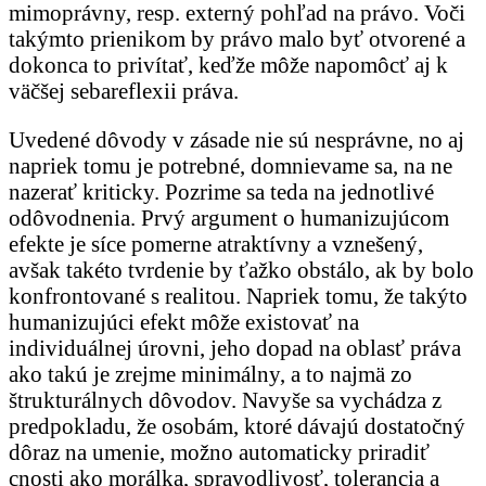
mimoprávny, resp. externý pohľad na právo. Voči
takýmto prienikom by právo malo byť otvorené a
dokonca to privítať, keďže môže napomôcť aj k
väčšej sebareflexii práva.
Uvedené dôvody v zásade nie sú nesprávne, no aj
napriek tomu je potrebné, domnievame sa, na ne
nazerať kriticky. Pozrime sa teda na jednotlivé
odôvodnenia. Prvý argument o humanizujúcom
efekte je síce pomerne atraktívny a vznešený,
avšak takéto tvrdenie by ťažko obstálo, ak by bolo
konfrontované s realitou. Napriek tomu, že takýto
humanizujúci efekt môže existovať na
individuálnej úrovni, jeho dopad na oblasť práva
ako takú je zrejme minimálny, a to najmä zo
štrukturálnych dôvodov. Navyše sa vychádza z
predpokladu, že osobám, ktoré dávajú dostatočný
dôraz na umenie, možno automaticky priradiť
cnosti ako morálka, spravodlivosť, tolerancia a