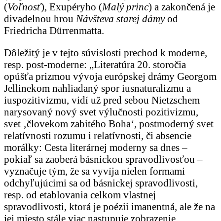
(
Voľnosť
), Exupéryho (
Malý princ
) a zakončená je
divadelnou hrou
Návšteva starej dámy
od
Friedricha Dürrenmatta.
Dôležitý je v tejto súvislosti prechod k moderne,
resp. post-moderne: „Literatúra 20. storočia
opúšťa prizmou vývoja európskej drámy Georgom
Jellinekom nahliadaný spor iusnaturalizmu a
iuspozitivizmu, vidí už pred sebou Nietzschem
narysovaný nový svet výlučnosti pozitivizmu,
svet ‚človekom zabitého Boha‘, postmoderný svet
relatívnosti rozumu i relatívnosti, či absencie
morálky: Cesta literárnej moderny sa dnes –
pokiaľ sa zaoberá básnickou spravodlivosťou –
vyznačuje tým, že sa vyvíja nielen formami
odchyľujúcimi sa od básnickej spravodlivosti,
resp. od etablovania celkom vlastnej
spravodlivosti, ktorá je poézii imanentná, ale že na
jej miesto stále viac nastupuje zobrazenie