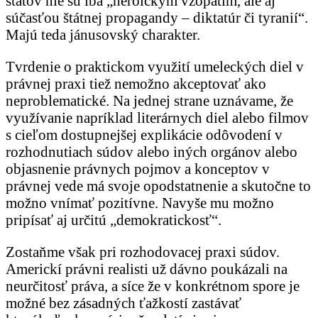
štátov nie sú iba „heroickým vzopätím, ale aj
súčasťou štátnej propagandy – diktatúr či tyranií“.
Majú teda jánusovský charakter.
Tvrdenie o praktickom využití umeleckých diel v
právnej praxi tiež nemožno akceptovať ako
neproblematické. Na jednej strane uznávame, že
využívanie napríklad literárnych diel alebo filmov
s cieľom dostupnejšej explikácie odôvodení v
rozhodnutiach súdov alebo iných orgánov alebo
objasnenie právnych pojmov a konceptov v
právnej vede má svoje opodstatnenie a skutočne to
možno vnímať pozitívne. Navyše mu možno
pripísať aj určitú „demokratickosť“.
Zostaňme však pri rozhodovacej praxi súdov.
Americkí právni realisti už dávno poukázali na
neurčitosť práva, a síce že v konkrétnom spore je
možné bez zásadných ťažkostí zastávať