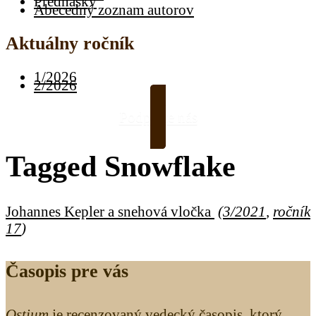
Prednášky
Abecedný zoznam autorov
Aktuálny ročník
1/2026
2/2026
Podporte nás
Tagged
Snowflake
Johannes Kepler a snehová vločka
(
3/2021
,
ročník
17
)
Časopis pre vás
Ostium
je recenzovaný vedecký časopis, ktorý