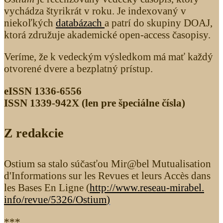
vychádza štyrikrát v roku. Je indexovaný v
niekoľkých
databázach
a patrí do skupiny DOAJ,
ktorá združuje akademické open-access časopisy.
Veríme, že k vedeckým výsledkom má mať každý
otvorené dvere a bezplatný prístup.
eISSN 1336-6556
ISSN 1339­-942X (len pre špeciálne čísla)
Z redakcie
Ostium sa stalo súčasťou Mir@bel Mutualisation
d'Informations sur les Revues et leurs Accès dans
les Bases En Ligne (
http://www.reseau-mirabel.
info/revue/5326
/Ostium
)
***