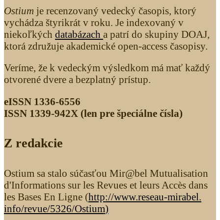
Ostium
je recenzovaný vedecký časopis, ktorý
vychádza štyrikrát v roku. Je indexovaný v
niekoľkých
databázach
a patrí do skupiny DOAJ,
ktorá združuje akademické open-access časopisy.
Veríme, že k vedeckým výsledkom má mať každý
otvorené dvere a bezplatný prístup.
eISSN 1336-6556
ISSN 1339­-942X (len pre špeciálne čísla)
Z redakcie
Ostium sa stalo súčasťou Mir@bel Mutualisation
d'Informations sur les Revues et leurs Accès dans
les Bases En Ligne (
http://www.reseau-mirabel.
info/revue/5326
/Ostium
)