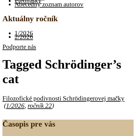
Prednášky
Abecedný zoznam autorov
Aktuálny ročník
1/2026
2/2026
Podporte nás
Tagged
Schrödinger’s
cat
Filozofické podivnosti Schrödingerovej mačky
(
1/2026
,
ročník 22
)
Časopis pre vás