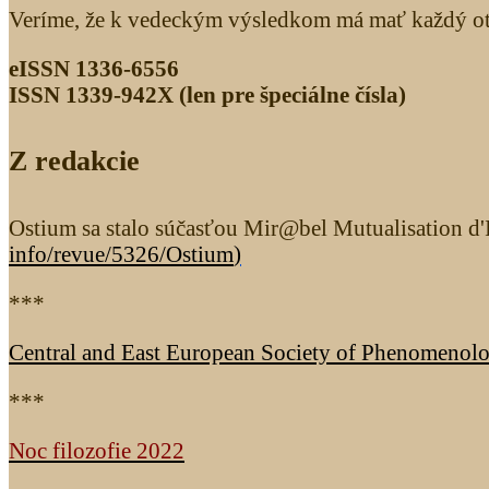
Veríme, že k vedeckým výsledkom má mať každý otv
eISSN 1336-6556
ISSN 1339­-942X (len pre špeciálne čísla)
Z redakcie
Ostium sa stalo súčasťou Mir@bel Mutualisation d'I
info/revue/5326
/Ostium
)
***
Central and East European Society of Phenomenol
***
Noc filozofie 2022