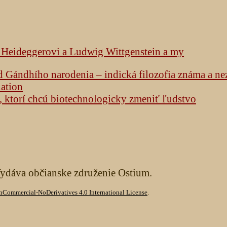
k Heideggerovi a Ludwig Wittgenstein a my
od Gándhího narodenia – indická filozofia známa a n
lation
h, ktorí chcú biotechnologicky zmeniť ľudstvo
Vydáva občianske združenie Ostium.
Commercial-NoDerivatives 4.0 International License
.