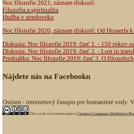
Noc filozofie 2021, záznam diskusií:
Filozofia a spiritualita
Hudba v stredoveku
Noc filozofie 2020, záznam diskusií: Od Husserla 
Diskusia: Noc filozofie 2019: časť 1. - 150 rokov 
Diskusia: Noc filozofie 2019: časť 2. - Lost in trans
Prednáška: Noc filozofie 2019: časť 3. O filozofoc
Nájdete nás na Facebooku
Ostium - internetový časopis pre humanitné vedy. 
This work is licensed under a
Creative Commons Attribution-Non