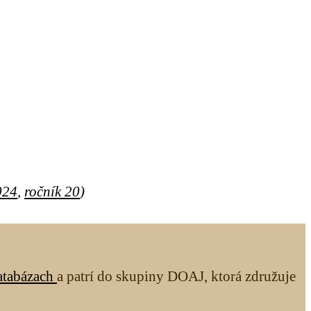
024
,
ročník 20
)
atabázach
a patrí do skupiny DOAJ, ktorá združuje