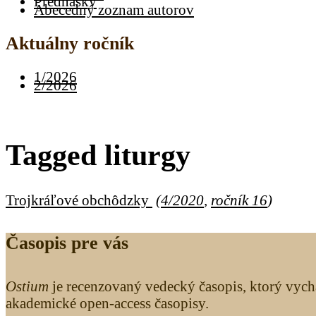
Prednášky
Abecedný zoznam autorov
Aktuálny ročník
1/2026
2/2026
Tagged
liturgy
Trojkráľové obchôdzky
(
4/2020
,
ročník 16
)
Časopis pre vás
Ostium
je recenzovaný vedecký časopis, ktorý vych
akademické open-access časopisy.