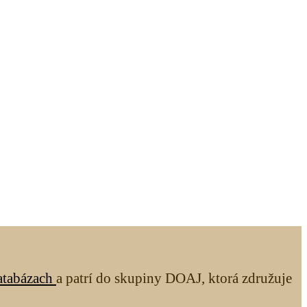
atabázach
a patrí do skupiny DOAJ, ktorá združuje