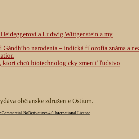
k Heideggerovi a Ludwig Wittgenstein a my
od Gándhího narodenia – indická filozofia známa a n
lation
h, ktorí chcú biotechnologicky zmeniť ľudstvo
Vydáva občianske združenie Ostium.
Commercial-NoDerivatives 4.0 International License
.