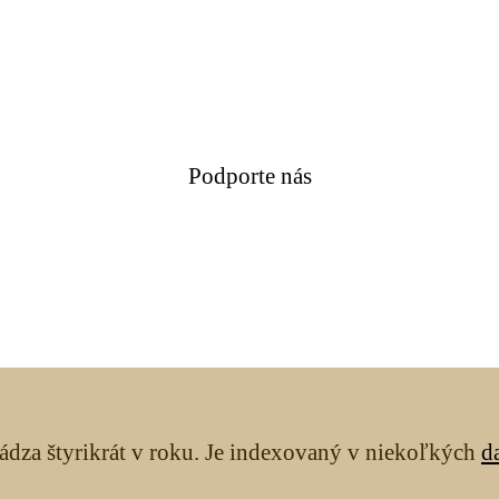
Podporte nás
ádza štyrikrát v roku. Je indexovaný v niekoľkých
d