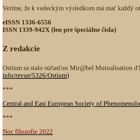
Veríme, že k vedeckým výsledkom má mať každý otv
eISSN 1336-6556
ISSN 1339­-942X (len pre špeciálne čísla)
Z redakcie
Ostium sa stalo súčasťou Mir@bel Mutualisation d'I
info/revue/5326
/Ostium
)
***
Central and East European Society of Phenomenol
***
Noc filozofie 2022