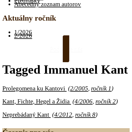
Prednášky
Abecedný zoznam autorov
Aktuálny ročník
1/2026
2/2026
Podporte nás
Tagged
Immanuel Kant
Prolegomena ku Kantovi
(
2/2005
,
ročník 1
)
Kant, Fichte, Hegel a Židia
(
4/2006
,
ročník 2
)
Neprebádaný Kant
(
4/2012
,
ročník 8
)