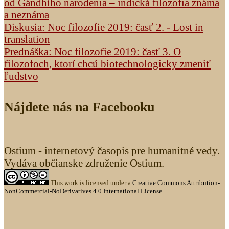
od Gándhího narodenia – indická filozofia známa
a neznáma
Diskusia: Noc filozofie 2019: časť 2. - Lost in
translation
Prednáška: Noc filozofie 2019: časť 3. O
filozofoch, ktorí chcú biotechnologicky zmeniť
ľudstvo
Nájdete nás na Facebooku
Ostium - internetový časopis pre humanitné vedy.
Vydáva občianske združenie Ostium.
This work is licensed under a
Creative Commons Attribution-
NonCommercial-NoDerivatives 4.0 International License
.