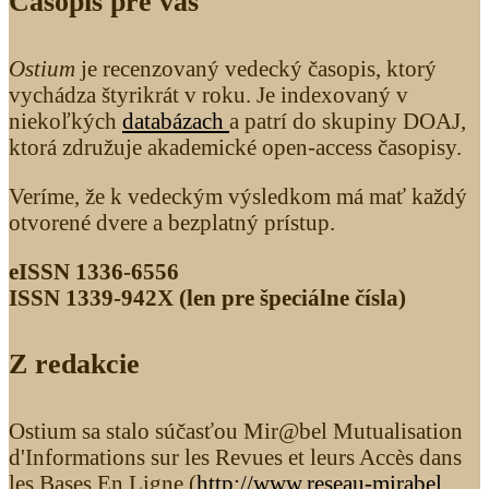
Časopis pre vás
Ostium
je recenzovaný vedecký časopis, ktorý
vychádza štyrikrát v roku. Je indexovaný v
niekoľkých
databázach
a patrí do skupiny DOAJ,
ktorá združuje akademické open-access časopisy.
Veríme, že k vedeckým výsledkom má mať každý
otvorené dvere a bezplatný prístup.
eISSN 1336-6556
ISSN 1339­-942X (len pre špeciálne čísla)
Z redakcie
Ostium sa stalo súčasťou Mir@bel Mutualisation
d'Informations sur les Revues et leurs Accès dans
les Bases En Ligne (
http://www.reseau-mirabel.