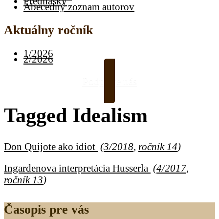
Prednášky
Abecedný zoznam autorov
Aktuálny ročník
1/2026
2/2026
Podporte nás
Tagged
Idealism
Don Quijote ako idiot
(
3/2018
,
ročník 14
)
Ingardenova interpretácia Husserla
(
4/2017
,
ročník 13
)
Časopis pre vás