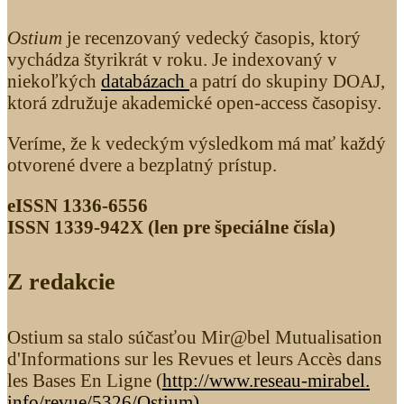
Ostium
je recenzovaný vedecký časopis, ktorý
vychádza štyrikrát v roku. Je indexovaný v
niekoľkých
databázach
a patrí do skupiny DOAJ,
ktorá združuje akademické open-access časopisy.
Veríme, že k vedeckým výsledkom má mať každý
otvorené dvere a bezplatný prístup.
eISSN 1336-6556
ISSN 1339­-942X (len pre špeciálne čísla)
Z redakcie
Ostium sa stalo súčasťou Mir@bel Mutualisation
d'Informations sur les Revues et leurs Accès dans
les Bases En Ligne (
http://www.reseau-mirabel.
info/revue/5326
/Ostium
)