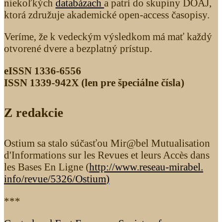
niekoľkých
databázach
a patrí do skupiny DOAJ,
ktorá združuje akademické open-access časopisy.
Veríme, že k vedeckým výsledkom má mať každý
otvorené dvere a bezplatný prístup.
eISSN 1336-6556
ISSN 1339­-942X (len pre špeciálne čísla)
Z redakcie
Ostium sa stalo súčasťou Mir@bel Mutualisation
d'Informations sur les Revues et leurs Accès dans
les Bases En Ligne (
http://www.reseau-mirabel.
info/revue/5326
/Ostium
)
***