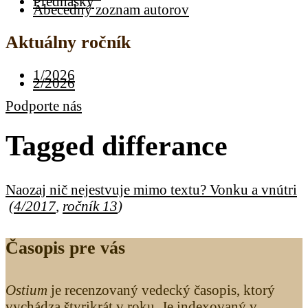
Prednášky
Abecedný zoznam autorov
Aktuálny ročník
1/2026
2/2026
Podporte nás
Tagged
differance
Naozaj nič nejestvuje mimo textu? Vonku a vnútri
(
4/2017
,
ročník 13
)
Časopis pre vás
Ostium
je recenzovaný vedecký časopis, ktorý
vychádza štyrikrát v roku. Je indexovaný v