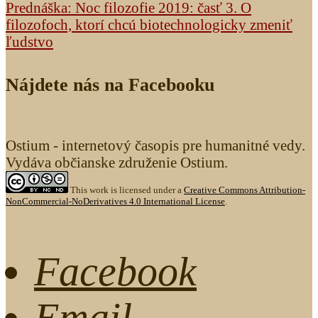
Prednáška: Noc filozofie 2019: časť 3. O
filozofoch, ktorí chcú biotechnologicky zmeniť
ľudstvo
Nájdete nás na Facebooku
Ostium - internetový časopis pre humanitné vedy.
Vydáva občianske združenie Ostium.
This work is licensed under a
Creative Commons Attribution-
NonCommercial-NoDerivatives 4.0 International License
.
Facebook
Email