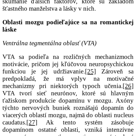
skúmanie ďalších faktorov, ktoré sú základom
šťastného manželstva a lásky v nich.
Oblasti mozgu podieľajúce sa na romantickej
láske
Ventrálna tegmentálna oblasť (VTA)
VTA sa podieľa na rozličných mechanizmoch
motivácie, pričom jej kľúčovou neuropsychickou
funkciou je jej udržiavanie.
[25]
Zároveň sa
predpokladá, že má vplyv na motivačné
mechanizmy pri niektorých typoch učenia.
[26]
VTA tvorí sieť neurónov, ktoré sú hlavným
ťažiskom produkcie dopamínu v mozgu. Axóny
týchto nervových buniek roznášajú dopamín do
viacerých oblastí mozgu, najmä do oblasti nucleus
caudatus.
[27]
Ak tento systém zásobuje
dopamínom ostatné oblasti, vzniká intenzívne