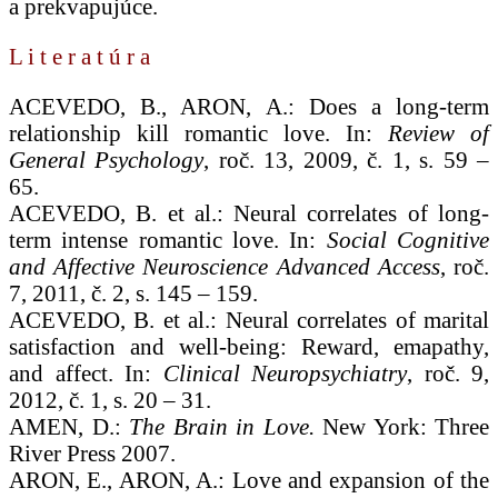
a prekvapujúce.
L i t e r a t ú r a
ACEVEDO, B., ARON, A.: Does a long-term
relationship kill romantic love. In:
Review of
General Psychology
, roč. 13, 2009, č. 1, s. 59 –
65.
ACEVEDO, B. et al.: Neural correlates of long-
term intense romantic love. In:
Social Cognitive
and Affective Neuroscience Advanced Access
, roč.
7, 2011, č. 2, s. 145 – 159.
ACEVEDO, B. et al.: Neural correlates of marital
satisfaction and well-being: Reward, emapathy,
and affect. In:
Clinical Neuropsychiatry
, roč. 9,
2012, č. 1, s. 20 – 31.
AMEN, D.:
The Brain in Love.
New York: Three
River Press 2007.
ARON, E., ARON, A.: Love and expansion of the