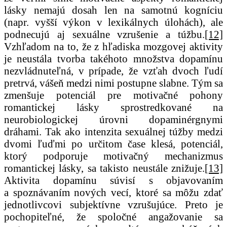
lásky nemajú dosah len na samotnú kogníciu
(napr. vyšší výkon v lexikálnych úlohách), ale
podnecujú aj sexuálne vzrušenie a túžbu.
[12]
Vzhľadom na to, že z hľadiska mozgovej aktivity
je neustála tvorba takéhoto množstva dopamínu
nezvládnuteľná, v prípade, že vzťah dvoch ľudí
pretrvá, vášeň medzi nimi postupne slabne. Tým sa
zmenšuje potenciál pre motivačné pohony
romantickej lásky sprostredkované na
neurobiologickej úrovni dopaminérgnymi
dráhami. Tak ako intenzita sexuálnej túžby medzi
dvomi ľuďmi po určitom čase klesá, potenciál,
ktorý podporuje motivačný mechanizmus
romantickej lásky, sa takisto neustále znižuje.
[13]
Aktivita dopamínu súvisí s objavovaním
a spoznávaním nových vecí, ktoré sa môžu zdať
jednotlivcovi subjektívne vzrušujúce. Preto je
pochopiteľné, že spoločné angažovanie sa