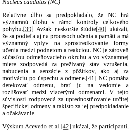
Nucleus caudatus (NC)
Relatívne dlho sa predpokladalo, že NC hrá
významnú úlohu v rámci kontroly celkového
pohybu.
[39]
Avšak neskoršie štúdie
[40]
ukázali,
že sa podieľa aj na procesoch učenia a pamäti a má
významný vplyv na sprostredkovanie formy
učenia medzi podnetom a reakciou. NC je zároveň
súčasťou odmeňovacieho okruhu a vo významnej
miere zodpovedá za prežívaný stav vzrušenia,
nabudenia a senzácie z pôžitkov, ako aj za
motiváciu po úspechu a odmene.
[41]
NC pomáha
detekovať odmenu, brať ju na vedomie a
rozlišovať medzi viacerými odmenami. V tejto
súvislosti zodpovedá za uprednostňovanie určitej
špecifickej odmeny a takisto za jej predpokladanie
a očakávanie.
Výskum Acevedo et al.
[42]
ukázal, že participanti,