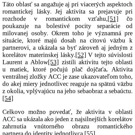
Táto oblasť sa angažuje aj pri viacerých aspektoch
romantickej lásky. Jej aktivita sa prejavuje pri
rozchode v romantickom vzťahu,
[51]
čo
poukazuje na bolestivé pocity separácie od
milovanej osoby. Okrem toho je významná pre
situácie, ktoré majú dosah na citovú väzbu k
partnerovi, a ukázala sa byť zároveň aj jedným z
korelátov materinskej lásky.
[52]
V tejto súvislosti
Laurent a Ablow
[53]
zistili aktivitu tejto oblasti
u matiek, ktoré počujú plač dojčaťa
.
Aktivita
ventrálnej zložky ACC je zase ukazovateľom toho,
do akej miery jednotlivec reaguje na spätnú väzbu
z okolia, vplývajúcu na jeho sebaobraz a sebaúctu.
[54]
Celkovo možno povedať, že aktivita v oblasti
ACC sa ukázala ako jeden z najsilnejších korelátov
zahrnutia vnútorného obrazu romantického
partnera do identity jednotlivca.
[55]