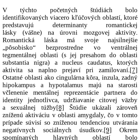
V týchto početných štúdiách bolo
identifikovaných viacero kľúčových oblastí, ktoré
predstavujú determinanty romantickej
lásky (vášne) na úrovni mozgovej aktivity.
Romantická láska má svoje najsilnejšie
„pôsobisko“ bezprostredne vo ventrálnej
tegmentálnej oblasti (s jej presahom do oblasti
substantia nigra) a nucleus caudatus, ktorých
aktivita sa naplno prejaví pri zamilovaní.
[7]
Ostatné oblasti ako cingulárna kôra, inzula, zadný
hipokampus a hypotalamus majú na starosti
včlenenie mentálnej reprezentácie partnera do
identity jednotlivca, udržiavanie citovej väzby
a sexuálnej túžby
[8]
Štúdie ukázali zároveň
zníženú aktiváciu v oblasti amygdaly, čo v tomto
prípade súvisí so zníženou tendenciou utvárania
negatívnych sociálnych úsudkov.
[9]
Okrem
spomínaných hlavných oblastí bolo