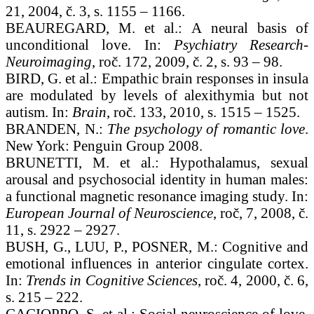
21, 2004, č. 3, s. 1155 – 1166.
BEAUREGARD, M. et al.: A neural basis of
unconditional love. In:
Psychiatry Research-
Neuroimaging
, roč. 172, 2009, č. 2, s. 93 – 98.
BIRD, G. et al.: Empathic brain responses in insula
are modulated by levels of alexithymia but not
autism. In:
Brain
, roč. 133, 2010, s. 1515 – 1525.
BRANDEN, N.:
The psychology of romantic love
.
New York: Penguin Group 2008.
BRUNETTI, M. et al.: Hypothalamus, sexual
arousal and psychosocial identity in human males:
a functional magnetic resonance imaging study. In:
European Journal of Neuroscience
, roč, 7, 2008, č.
11, s. 2922 – 2927.
BUSH, G., LUU, P., POSNER, M.: Cognitive and
emotional influences in anterior cingulate cortex.
In:
Trends in Cognitive Sciences
, roč. 4, 2000, č. 6,
s. 215 – 222.
CACIOPPO, S. et al.: Social neuroscience of love.