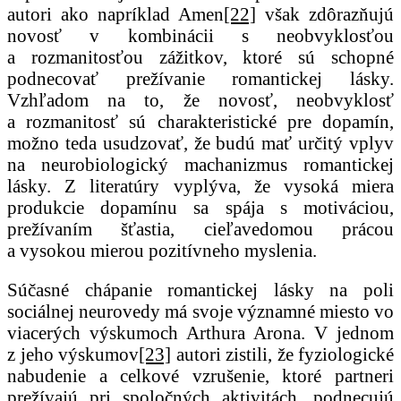
autori ako napríklad Amen
[22]
však zdôrazňujú
novosť v kombinácii s neobvyklosťou
a rozmanitosťou zážitkov, ktoré sú schopné
podnecovať prežívanie romantickej lásky.
Vzhľadom na to, že novosť, neobvyklosť
a rozmanitosť sú charakteristické pre dopamín,
možno teda usudzovať, že budú mať určitý vplyv
na neurobiologický machanizmus romantickej
lásky. Z literatúry vyplýva, že vysoká miera
produkcie dopamínu sa spája s motiváciou,
prežívaním šťastia, cieľavedomou prácou
a vysokou mierou pozitívneho myslenia.
Súčasné chápanie romantickej lásky na poli
sociálnej neurovedy má svoje významné miesto vo
viacerých výskumoch Arthura Arona. V jednom
z jeho výskumov
[23]
autori zistili, že fyziologické
nabudenie a celkové vzrušenie, ktoré partneri
prežívajú pri spoločných aktivitách, podnecujú