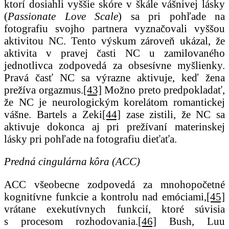
ktorí dosiahli vyššie skóre v škále vášnivej lásky
(
Passionate Love Scale
) sa pri pohľade na
fotografiu svojho partnera vyznačovali vyššou
aktivitou NC. Tento výskum zároveň ukázal, že
aktivita v pravej časti NC u zamilovaného
jednotlivca zodpovedá za obsesívne myšlienky.
Pravá časť NC sa výrazne aktivuje, keď žena
prežíva orgazmus.
[43]
Možno preto predpokladať,
že NC je neurologickým korelátom romantickej
vášne. Bartels a Zeki
[44]
zase zistili, že NC sa
aktivuje dokonca aj pri prežívaní materinskej
lásky pri pohľade na fotografiu dieťaťa.
Predná cingulárna kôra (ACC)
ACC všeobecne zodpovedá za mnohopočetné
kognitívne funkcie a kontrolu nad emóciami,
[45]
vrátane exekutívnych funkcií, ktoré súvisia
s procesom rozhodovania.
[46]
Bush, Luu