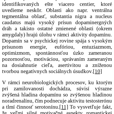
identifikovaných ešte viacero centier, ktoré
uvedieme neskôr. Oblasti ako napr. ventrálna
tegmentálna oblasť, substantia nigra a nucleus
caudatus majú vysoký prísun dopaminergných
dráh a takisto ostatné zmienené oblasti (okrem
amygdaly) hrajú úlohu v rámci aktivity dopamínu.
Dopamín sa v psychickej rovine spája s vysokým
prísunom energie, eufóriou, entuziazmom,
optimizmom, spontánnosťou úzko zameranou
pozornosťou, motiváciou, správaním zameraným
na dosiahnutie cieľa, asertivitou a zníženou
tvorbou negatívnych sociálnych úsudkov.
[10]
V rámci neurobiologických procesov, ku ktorým
pri zamilovanosti dochádza, súvisí výrazne
zvýšená hladina dopamínu so zvýšenou hladinou
noradrenalínu, čím podnecuje aktivitu testosterónu
a tlmí činnosť serotonínu.
[11]
To vysvetľuje fakt,
že veľmi silné motivačné aspekty romantickej