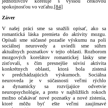
jednotlivcov koreluje s vyššou celkovou
spokojnosťou vo vzťahu.
[84]
Záver
V našej práci sme sa snažili opísať, ako sa
romantická láska premieta do aktivity mozgu.
Opísali sme súčasné pozadie výskumu na poli
sociálnej neurovedy a uviedli sme súhrn
aktuálnych poznatkov v tejto oblasti. Rozborom
mozgových korelátov romantickej lásky sme
zisťovali, s čím presnejšie súvisí aktivita
konkrétnych oblastí, ktorá bola zistená
v predchádzajúcich výskumoch. Sociálna
neuroveda je v súčasnosti veľmi rýchlo
a dynamicky sa rozvíjajúce odvetvie
neuropsychológie, a preto v najbližších rokoch
možno očakávať nové poznatky a nové zistenia,
ktoré môžu byť ešte veľmi zaujímavé