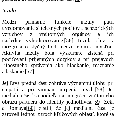
Inzula
Medzi primárne funkcie inzuly patrí
uvedomovanie si telesných pocitov a senzorických
vzruchov z vnútorných orgánov a ich
následné vyhodnocovanie.
[56]
Inzula slúži v
mozgu ako styčný bod medzi telom a mysľou.
Aktivita inzuly bola výskumne zistená pri
pociťovaní príjemných dotykov a pri prejavoch
ľúbostného správania ako hladkanie, maznanie
a láskanie.
[57]
Jej ľavá predná časť zohráva významnú úlohu pri
empatii a pri vnímaní utrpenia iných.
[58]
Jej
mediálna časť sa podieľa na integrácii vnútorného
obrazu partnera do identity jednotlivca.
[59]
Zeki
a Romaya
[60]
zistili, že jej mediálna časť je
zároveň jednou z troch kľúčových oblastí, ktoré sa