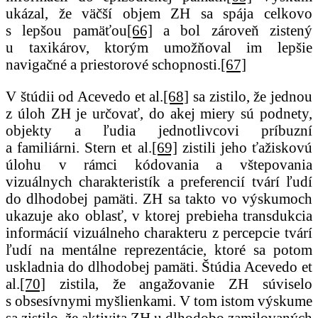
ukázal, že väčší objem ZH sa spája celkovo
s lepšou pamäťou
[66]
a bol zároveň zistený
u taxikárov, ktorým umožňoval im lepšie
navigačné a priestorové schopnosti.
[67]
V štúdii od Acevedo et al.
[68]
sa zistilo, že jednou
z úloh ZH je určovať, do akej miery sú podnety,
objekty a ľudia jednotlivcovi príbuzní
a familiárni. Stern et al.
[69]
zistili jeho ťažiskovú
úlohu v rámci kódovania a vštepovania
vizuálnych charakteristík a preferencií tvárí ľudí
do dlhodobej pamäti. ZH sa takto vo výskumoch
ukazuje ako oblasť, v ktorej prebieha transdukcia
informácií vizuálneho charakteru z percepcie tvárí
ľudí na mentálne reprezentácie, ktoré sa potom
uskladnia do dlhodobej pamäti. Štúdia Acevedo et
al.
[70]
zistila, že angažovanie ZH súviselo
s obsesívnymi myšlienkami. V tom istom výskume
sa zistilo, že aktivita ZH u dlhodobo zamilovaných