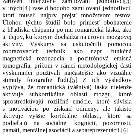
zároveň intenzívne zamilovaní jednotlivci
[3]
v iných
[4]
zase dlhodobo zamilovaní jednotlivci,
ktorí museli najprv prejsť množstvom testov.
Úlohou týchto štúdií bolo priniesť obohatenie
z hľadiska chápania pojmu romantická láska, ako
aj dejov, ku ktorým dochádza na úrovni mozgovej
aktivity. Výskumy sa uskutočnili pomocou
zobrazovacích techník ako napr. funkčná
magnetická rezonancia a pozitrónová emisná
tomografia, pričom v rámci metodologickej časti
výskumníci používali najčastejšie ako vizuálne
stimuly fotografie ľudí.
[5]
Z ich výsledkov
vyplýva, že romantická (vášnivá) láska nielenže
aktivuje subkortikálne oblasti mozgu, ktoré
sprostredkúvajú rozličné emócie, ktoré súvisia
s motiváciou po získaní odmeny, ale takisto
aktivuje vyššie kortikálne oblasti, ktoré sa
podieľajú na sociálnej kognícii, pozornosti,
pamäti, mentálnej asociácii a sebareprezentácii.
[6]