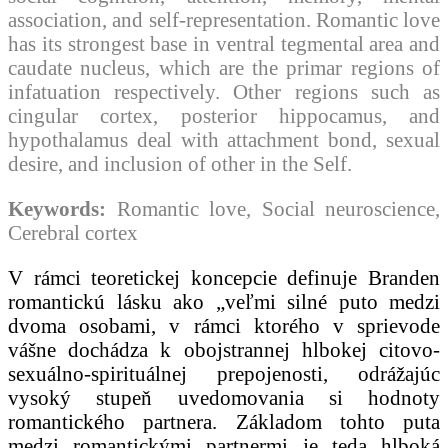
association, and self-representation. Romantic love
has its strongest base in ventral tegmental area and
caudate nucleus, which are the primar regions of
infatuation respectively. Other regions such as
cingular cortex, posterior hippocamus, and
hypothalamus deal with attachment bond, sexual
desire, and inclusion of other in the Self.
Keywords:
Romantic love, Social neuroscience,
Cerebral cortex
V rámci teoretickej koncepcie definuje Branden
romantickú lásku ako „veľmi silné puto medzi
dvoma osobami, v rámci ktorého v sprievode
vášne dochádza k obojstrannej hlbokej citovo-
sexuálno-spirituálnej prepojenosti, odrážajúc
vysoký stupeň uvedomovania si hodnoty
romantického partnera. Základom tohto puta
medzi romantickými partnermi je teda hlboká