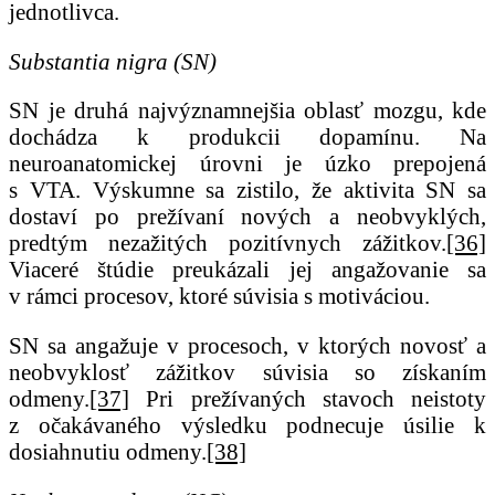
jednotlivca.
Substantia nigra (SN)
SN je druhá najvýznamnejšia oblasť mozgu, kde
dochádza k produkcii dopamínu. Na
neuroanatomickej úrovni je úzko prepojená
s VTA. Výskumne sa zistilo, že aktivita SN sa
dostaví po prežívaní nových a neobvyklých,
predtým nezažitých pozitívnych zážitkov.
[36]
Viaceré štúdie preukázali jej angažovanie sa
v rámci procesov, ktoré súvisia s motiváciou.
SN sa angažuje v procesoch, v ktorých novosť a
neobvyklosť zážitkov súvisia so získaním
odmeny.
[37]
Pri prežívaných stavoch neistoty
z očakávaného výsledku podnecuje úsilie k
dosiahnutiu odmeny.
[38]