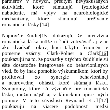
partnerov v nových, predtým nevyskúšaných
aktivitách, ktoré stimulujú fyziologické
nabudenie, má vplyv na neurobiologické
mechanizmy, ktoré stimulujú prežívanie
romantickej lásky.
[14]
Najnovšie štúdie
[15]
dokazujú, že intenzívna
romantická láska môže u ľudí zotrvávať aj viac
ako dvadsať rokov, hoci takýto fenomén je
pomerne vzácny. Clark-Polner a Clark
[16]
poukazujú na to, že poznatky z týchto štúdií nie sú
ešte dostatočne integrované do behaviorálnych
vied, čo by inak pomohlo výskumníkom, ktorí by
profitovali zo synergie behaviorálnej
a neurovednej oblasti, ktoré skúmajú lásku.
Symptómy, ktoré sú význačné pre romantickú
lásku, možno nájsť aj v klinickom opise iných
pojmov. V tejto súvislosti Reynaud et al.
[17]
poukazujú na viaceré podobnosti medzi