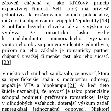
zároveň chápaná aj ako kľúčový princíp
expanzívnej činnosti Self, ktorý má priviesť
jednotlivca k rozširovaniu svojich potenciálov,
možností a objavovaniu svojej hlbšej identity.
[19]
Z pohľadu bežného človeka, ale aj z výskumov
vyplýva, že romantická láska vedie
k nadobudnutiu mimoriadneho významu
vnútorného obrazu partnera v identite jednotlivca,
pričom na jeho základe je romantický partner
chápaný z väčšej či menšej časti ako jeho súčasť.
[20]
V niektorých štúdiách sa ukázalo, že novosť, ktorá
sa špecifickejšie spája s možnosťou odmeny,
angažuje VTA a hipokampu.
[21]
Aj keď tieto
štúdie naznačujú, že novosť je takto potenciálne
schopná podnietiť prežívanie romantickej lásky
v dlhodobých vzťahoch, doterajší výskum zatiaľ
nepreukázal jednoznačnú odpoveď. Niektorí