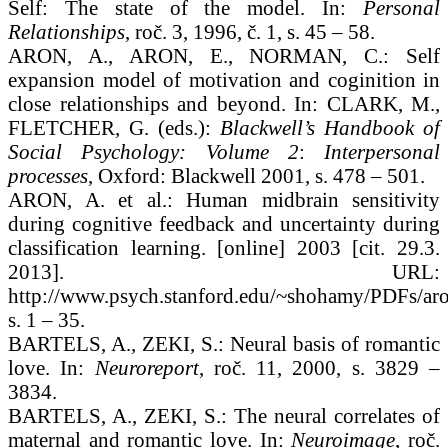
Self: The state of the model. In:
Personal
Relationships
, roč. 3, 1996, č. 1, s. 45 – 58.
ARON, A., ARON, E., NORMAN, C.: Self
expansion model of motivation and coginition in
close relationships and beyond. In: CLARK, M.,
FLETCHER, G. (eds.):
Blackwell’s Handbook of
Social Psychology:
Volume 2
:
Interpersonal
processes
, Oxford: Blackwell 2001, s. 478 – 501.
ARON, A. et al.: Human midbrain sensitivity
during cognitive feedback and uncertainty during
classification learning. [online] 2003 [cit. 29.3.
2013]. URL:
http://www.psych.stanford.edu/~shohamy/PDFs/ar
s. 1 – 35.
BARTELS, A., ZEKI, S.: Neural basis of romantic
love. In:
Neuroreport
, roč. 11, 2000, s. 3829 –
3834.
BARTELS, A., ZEKI, S.: The neural correlates of
maternal and romantic love. In:
Neuroimage
, roč.