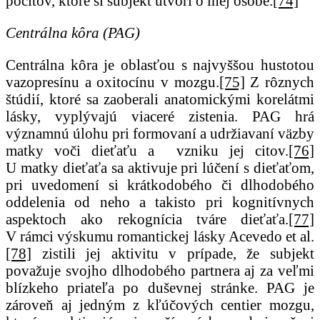
pocitov, ktoré si subjekt utvorí o inej osobe.
[74]
Centrálna kôra (PAG)
Centrálna kôra je oblasťou s najvyššou hustotou
vazopresínu a oxitocínu v mozgu.
[75]
Z rôznych
štúdií, ktoré sa zaoberali anatomickými korelátmi
lásky, vyplývajú viaceré zistenia. PAG hrá
významnú úlohu pri formovaní a udržiavaní väzby
matky voči dieťaťu a vzniku jej citov.
[76]
U matky dieťaťa sa aktivuje pri lúčení s dieťaťom,
pri uvedomení si krátkodobého či dlhodobého
oddelenia od neho a takisto pri kognitívnych
aspektoch ako rekognícia tváre dieťaťa.
[77]
V rámci výskumu romantickej lásky Acevedo et al.
[78]
zistili jej aktivitu v prípade, že subjekt
považuje svojho dlhodobého partnera aj za veľmi
blízkeho priateľa po duševnej stránke. PAG je
zároveň aj jedným z kľúčových centier mozgu,