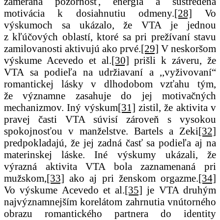
zameraná pozornosť, energia a sústredená
motivácia k dosiahnutiu odmeny.
[28]
Vo
výskumoch sa ukázalo, že VTA je jednou
z kľúčových oblastí, ktoré sa pri prežívaní stavu
zamilovanosti aktivujú ako prvé.
[29]
V neskoršom
výskume Acevedo et al.
[30]
prišli k záveru, že
VTA sa podieľa na udržiavaní a ,,vyživovaní“
romantickej lásky v dlhodobom vzťahu tým,
že významne zasahuje do jej motivačných
mechanizmov. Iný výskum
[31]
zistil, že aktivita v
pravej časti VTA súvisí zároveň s vysokou
spokojnosťou v manželstve. Bartels a Zeki
[32]
predpokladajú, že jej zadná časť sa podieľa aj na
materinskej láske. Iné výskumy ukázali, že
výrazná aktivita VTA bola zaznamenaná pri
mužskom,
[33]
ako aj pri ženskom orgazme.
[34]
Vo výskume Acevedo et al.
[35]
je VTA druhým
najvýznamnejším korelátom zahrnutia vnútorného
obrazu romantického partnera do identity