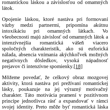
romantickou láskou a závislosťou od omamných
látok.
Opojenie láskou, ktoré nastáva pri formovaní
väzby medzi partnermi, pripomína akútnu
intoxikáciu pri omamných látkach. Vo
všeobecnosti majú závislosť od omamných látok a
intenzívnejšia romantická vášeň viacero
spoločných charakteristík, ako sú euforická
nálada, absencia vnímania akýchkoľvek možných
negatívnych dôsledkov, vysoká nápadnosť
prejavov či intenzívne spomienky.
[18]
Môžeme povedať, že celkový obraz mozgovej
aktivity, ktorá nastáva pri prežívaní romantickej
lásky, poukazuje na jej výrazný motivačný
charakter. Táto motivácia pramení v pozitívnom
princípe jednotlivca rásť a expandovať v rámci
svojej identity. Preto môže byť romantická láska