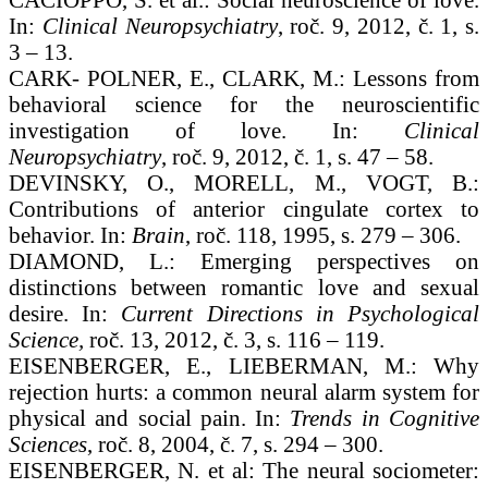
In:
Clinical Neuropsychiatry
, roč. 9, 2012, č. 1, s.
3 – 13.
CARK- POLNER, E., CLARK, M.: Lessons from
behavioral science for the neuroscientific
investigation of love. In:
Clinical
Neuropsychiatry
, roč. 9, 2012, č. 1, s. 47 – 58.
DEVINSKY, O., MORELL, M., VOGT, B.:
Contributions of anterior cingulate cortex to
behavior. In:
Brain
, roč. 118, 1995, s. 279 – 306.
DIAMOND, L.: Emerging perspectives on
distinctions between romantic love and sexual
desire. In:
Current Directions in Psychological
Science,
roč. 13, 2012, č. 3, s. 116 – 119.
EISENBERGER, E., LIEBERMAN, M.: Why
rejection hurts: a common neural alarm system for
physical and social pain. In:
Trends in Cognitive
Sciences
, roč. 8, 2004, č. 7, s. 294 – 300.
EISENBERGER, N. et al: The neural sociometer: