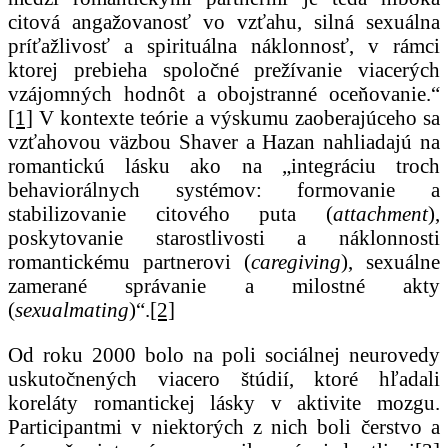
citová angažovanosť vo vzťahu, silná sexuálna
príťažlivosť a spirituálna náklonnosť, v rámci
ktorej prebieha spoločné prežívanie viacerých
vzájomných hodnôt a obojstranné oceňovanie.“
[1]
V kontexte teórie a výskumu zaoberajúceho sa
vzťahovou väzbou Shaver a Hazan nahliadajú na
romantickú lásku ako na „integráciu troch
behaviorálnych systémov: formovanie a
stabilizovanie citového puta (
attachment
),
poskytovanie starostlivosti a náklonnosti
romantickému partnerovi (
caregiving
), sexuálne
zamerané správanie a milostné akty
(
sexualmating
)“.
[2]
Od roku 2000 bolo na poli sociálnej neurovedy
uskutočnených viacero štúdií, ktoré hľadali
koreláty romantickej lásky v aktivite mozgu.
Participantmi v niektorých z nich boli čerstvo a