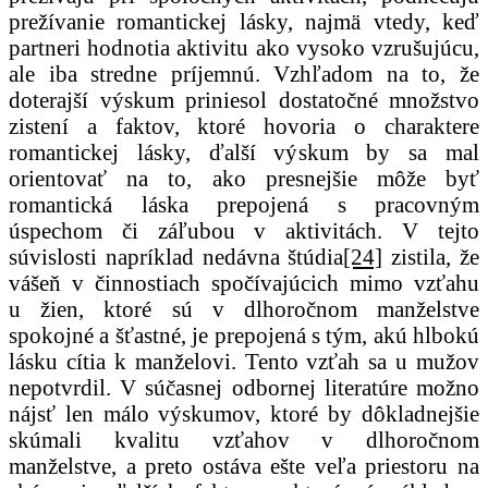
prežívanie romantickej lásky, najmä vtedy, keď
partneri hodnotia aktivitu ako vysoko vzrušujúcu,
ale iba stredne príjemnú. Vzhľadom na to, že
doterajší výskum priniesol dostatočné množstvo
zistení a faktov, ktoré hovoria o charaktere
romantickej lásky, ďalší výskum by sa mal
orientovať na to, ako presnejšie môže byť
romantická láska prepojená s pracovným
úspechom či záľubou v aktivitách. V tejto
súvislosti napríklad nedávna štúdia
[24]
zistila, že
vášeň v činnostiach spočívajúcich mimo vzťahu
u žien, ktoré sú v dlhoročnom manželstve
spokojné a šťastné, je prepojená s tým, akú hlbokú
lásku cítia k manželovi. Tento vzťah sa u mužov
nepotvrdil. V súčasnej odbornej literatúre možno
nájsť len málo výskumov, ktoré by dôkladnejšie
skúmali kvalitu vzťahov v dlhoročnom
manželstve, a preto ostáva ešte veľa priestoru na