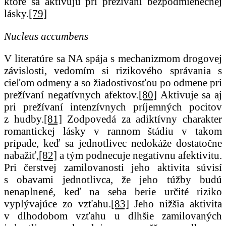
ktoré sa aktivujú pri prežívaní bezpodmienečnej
lásky.
[79]
Nucleus accumbens
V literatúre sa NA spája s mechanizmom drogovej
závislosti, vedomím si rizikového správania s
cieľom odmeny a so žiadostivosťou po odmene pri
prežívaní negatívnych afektov.
[80]
Aktivuje sa aj
pri prežívaní intenzívnych príjemných pocitov
z hudby.
[81]
Zodpovedá za adiktívny charakter
romantickej lásky v rannom štádiu v takom
prípade, keď sa jednotlivec nedokáže dostatočne
nabažiť,
[82]
a tým podnecuje negatívnu afektivitu.
Pri čerstvej zamilovanosti jeho aktivita súvisí
s obavami jednotlivca, že jeho túžby budú
nenaplnené, keď na seba berie určité riziko
vyplývajúce zo vzťahu.
[83]
Jeho nižšia aktivita
v dlhodobom vzťahu u dlhšie zamilovaných