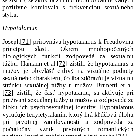
pozitívne korelovala s frekvenciou sexuálneho
styku.
Hypotalamus
Joseph
[71]
prirovnáva hypotalamus k Freudovmu
princípu slasti. Okrem mnohopočetných
biologických funkcií zodpovedá za sexuálnu
túžbu. Hamann et al.
[72]
zistili, že hypotalamus u
mužov je obzvlášť citlivý na vizuálne podnety
sexuálneho charakteru, čo iba zdôrazňuje vizuálnu
stránku sexuálnej túžby u mužov. Brunetti et al.
[73]
zistili, že časť hypotalamu, sa aktivuje pri
prežívaní sexuálnej túžby u mužov a zodpovedá za
hĺbku ich psychosexuálnej identity. Hypotalamus
vylučuje fenyletylalanín, ktorý hrá kľúčovú úlohu
pri prvotnej zamilovanosti a zodpovedá za
počiatočný vznik prvotných romantických