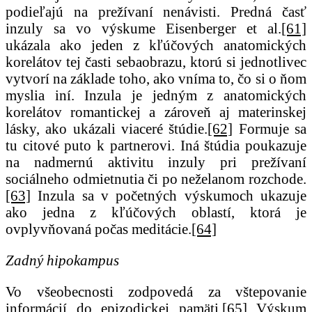
podieľajú na prežívaní nenávisti. Predná časť
inzuly sa vo výskume Eisenberger et al.
[61]
ukázala ako jeden z kľúčových anatomických
korelátov tej časti sebaobrazu, ktorú si jednotlivec
vytvorí na základe toho, ako vníma to, čo si o ňom
myslia iní. Inzula je jedným z anatomických
korelátov romantickej a zároveň aj materinskej
lásky, ako ukázali viaceré štúdie.
[62]
Formuje sa
tu citové puto k partnerovi. Iná štúdia poukazuje
na nadmernú aktivitu inzuly pri prežívaní
sociálneho odmietnutia či po neželanom rozchode.
[63]
Inzula sa v početných výskumoch ukazuje
ako jedna z kľúčových oblastí, ktorá je
ovplyvňovaná počas meditácie.
[64]
Zadný hipokampus
Vo všeobecnosti zodpovedá za vštepovanie
informácií do epizodickej pamäti.
[65]
Výskum