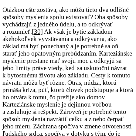
Otázkou ešte zostáva, ako môžu tieto dva odlišné
spôsoby myslenia spolu existovať? Oba spôsoby
vychádzajú z jedného údelu, a to odkrývať
a rozumieť.
[30]
Ak však je bytie základom
akéhokoľvek vyvstávania a odkrývania, ako
základ má byť ponechaný a je potrebné sa oň
starať jeho opätovným prebúdzaním. Karteziánske
myslenie prestane mať svoju moc a odkryjú sa
jeho limity práve vtedy, keď sa uskutoční návrat
k bytostnému životu ako základu. Cesty k tomuto
návratu môžu byť rôzne. Otras, núdza, ktorú
prináša kríza, púť, ktorú človek podstupuje a ktorá
ho otvára k tomu, čo prežije ako domov.
Karteziánske myslenie je dejinnou voľbou
a zasluhuje si rešpekt. Zároveň je potrebné tento
spôsob myslenia navrátiť celku a z neho čerpať
jeho mieru. Záchrana spočíva v zmene otvorenosti
ľudského srdca, spočíva v dotyku s tým, čo je