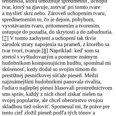
tendencia, ktorá umožňuje spredmetniť, uchopiť
tvar, ktorý sa zjavuje, zotrvať pri tomto tvare
a myslieť skrz neho. Zároveň uchopením tvaru,
spredmetnením to, čo je dejom, pohybom,
vyvstávaním tvaru, prítomnením a tvorením,
ustupuje do pozadia, do skrytosti a do zabudnutia.
[7]
V tomto zachytení a uchopení tak tkvie
zárodok straty napojenia na prameň, z ktorého sa
tvar tvorí, tvaruje.
[8]
Napríklad: keď som sa
stretol s vyštudovaným a pomerne známym
hudobníkom komponujúcim hudbu, spomínal mi
skúsenosť, kedy dodal so svojím tímom do
prestížnej pesničkovej súťaže pieseň. Medzi
najznámejšími hudobníkmi panovala rivalita,
ľudia o najlepšej piesni hlasovali prostredníctvom
sms správ, každý z nich chcel získať nielen na
svojej popularite, ale chcel obecenstvo svojou
skladbou tiež osloviť. Spomenul mi, že práve pre
tento cieľ zložil pieseň podľa tých tónov a