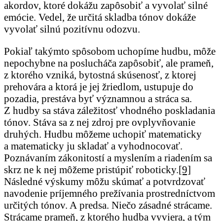
akordov, ktoré dokážu zapôsobiť a vyvolať silné
emócie. Vedel, že určitá skladba tónov dokáže
vyvolať silnú pozitívnu odozvu.
Pokiaľ takýmto spôsobom uchopíme hudbu, môže
nepochybne na poslucháča zapôsobiť, ale prameň,
z ktorého vzniká, bytostná skúsenosť, z ktorej
prehovára a ktorá je jej žriedlom, ustupuje do
pozadia, prestáva byť významnou a stráca sa.
Z hudby sa stáva záležitosť vhodného poskladania
tónov. Stáva sa z nej zdroj pre ovplyvňovanie
druhých. Hudbu môžeme uchopiť matematicky
a matematicky ju skladať a vyhodnocovať.
Poznávaním zákonitostí a myslením a riadením sa
skrz ne k nej môžeme pristúpiť roboticky.
[9]
Následné výskumy môžu skúmať a potvrdzovať
navodenie príjemného prežívania prostredníctvom
určitých tónov. A predsa. Niečo zásadné strácame.
Strácame prameň, z ktorého hudba vyviera, a tým