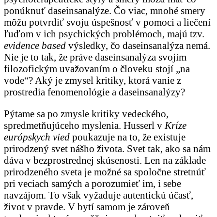
ponúknuť daseinsanalýze. Čo viac, mnohé smery
môžu potvrdiť svoju úspešnosť v pomoci a liečení
ľuďom v ich psychických problémoch, majú tzv.
evidence based
výsledky, čo daseinsanalýza nemá.
Nie je to tak, že práve daseinsanalýza svojím
filozofickým uvažovaním o človeku stojí „na
vode“? Aký je zmysel kritiky, ktorá vanie z
prostredia fenomenológie a daseinsanalýzy?
Pýtame sa po zmysle kritiky vedeckého,
spredmetňujúceho myslenia. Husserl v
Kríze
európskych vied
poukazuje na to, že existuje
prirodzený svet nášho života. Svet tak, ako sa nám
dáva v bezprostrednej skúsenosti. Len na základe
prirodzeného sveta je možné sa spoločne stretnúť
pri veciach samých a porozumieť im, i sebe
navzájom. To však vyžaduje autentickú účasť,
život v pravde. V bytí samom je zároveň