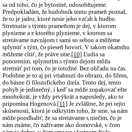
sa od toho, čo je bytostné, odosobňujeme.
Predpokladám, že hudobník tento prameň poznal,
že to je jadro, ktoré nesie jeho vzťah k hudbe.
Stretnutie s týmto prameňom je dej, v ktorom
plynieme a z ktorého plynieme, v ktorom sa
stretávame navzájom i sami so sebou a môžeme
splynúť s tým, čo pieseň hovorí. V takom okamihu
môžeme cítiť, že práve sme.
[10]
Ľudia sa
ponorením, splynutím s týmto dejom môžu
stretnúť pri tom, čo je totožné. Bez ohľadu na čas.
Podobne je to aj pri vtiahnutí do obrazu, do filmu,
do básne či filozofického diela. Tento dej, tento
pohyb je jedinečný, i keď sa môže zopakovať ešte
mnohokrát, je vždy prvýkrát a naposledy, ako to
pripomína Hogenová.
[11]
Je zvláštne, že pri tejto
skúsenosti, ktorá je odkrytím toho, že sme, sa nám
môže poodhaliť, že sa stretávame s niečím, čo je
nám známe, čo zažívame ako domovské, v čom
nám je dobre, v čom sme vo vlastnom živle.