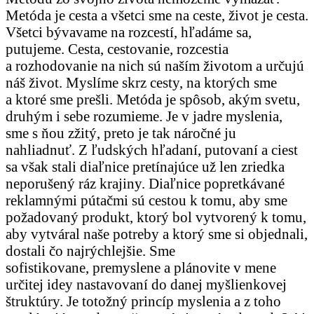
Metóda je cesta a všetci sme na ceste, život je cesta.
Všetci bývavame na rozcestí, hľadáme sa,
putujeme. Cesta, cestovanie, rozcestia
a rozhodovanie na nich sú naším životom a určujú
náš život. Myslíme skrz cesty, na ktorých sme
a ktoré sme prešli. Metóda je spôsob, akým svetu,
druhým i sebe rozumieme. Je v jadre myslenia,
sme s ňou zžitý, preto je tak náročné ju
nahliadnuť. Z ľudských hľadaní, putovaní a ciest
sa však stali diaľnice pretínajúce už len zriedka
neporušený ráz krajiny. Diaľnice popretkávané
reklamnými pútačmi sú cestou k tomu, aby sme
požadovaný produkt, ktorý bol vytvorený k tomu,
aby vytváral naše potreby a ktorý sme si objednali,
dostali čo najrýchlejšie. Sme
sofistikovane, premyslene a plánovite v mene
určitej idey nastavovaní do danej myšlienkovej
štruktúry. Je totožný princíp myslenia a z toho