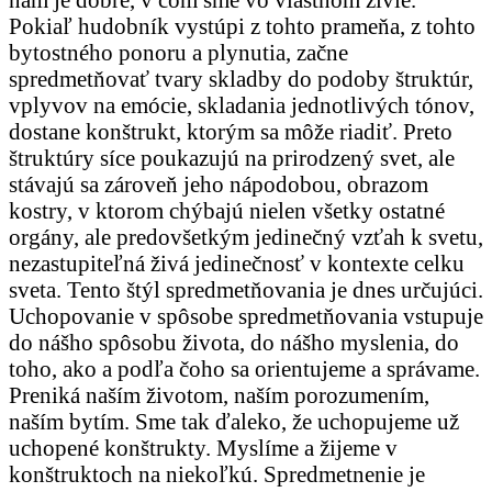
Pokiaľ hudobník vystúpi z tohto prameňa, z tohto
bytostného ponoru a plynutia, začne
spredmetňovať tvary skladby do podoby štruktúr,
vplyvov na emócie, skladania jednotlivých tónov,
dostane konštrukt, ktorým sa môže riadiť. Preto
štruktúry síce poukazujú na prirodzený svet, ale
stávajú sa zároveň jeho nápodobou, obrazom
kostry, v ktorom chýbajú nielen všetky ostatné
orgány, ale predovšetkým jedinečný vzťah k svetu,
nezastupiteľná živá jedinečnosť v kontexte celku
sveta. Tento štýl spredmetňovania je dnes určujúci.
Uchopovanie v spôsobe spredmetňovania vstupuje
do nášho spôsobu života, do nášho myslenia, do
toho, ako a podľa čoho sa orientujeme a správame.
Preniká naším životom, naším porozumením,
naším bytím. Sme tak ďaleko, že uchopujeme už
uchopené konštrukty. Myslíme a žijeme v
konštruktoch na niekoľkú. Spredmetnenie je