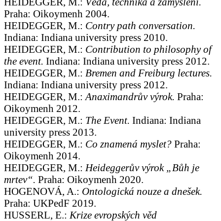
HEIDEGGER, M.:
Věda, technika a zamyšlení.
Praha: Oikoymenh 2004.
HEIDEGGER, M.:
Contry path conversation.
Indiana: Indiana university press 2010.
HEIDEGGER, M.:
Contribution to philosophy of
the event.
Indiana: Indiana university press 2012.
HEIDEGGER, M.:
Bremen and Freiburg lectures.
Indiana: Indiana university press 2012.
HEIDEGGER, M.:
Anaximandrův výrok.
Praha:
Oikoymenh 2012.
HEIDEGGER, M.:
The Event.
Indiana: Indiana
university press 2013.
HEIDEGGER, M.:
Co znamená myslet?
Praha:
Oikoymenh 2014.
HEIDEGGER, M.:
Heideggerův výrok „Bůh je
mrtev“.
Praha: Oikoymenh 2020.
HOGENOVÁ, A.:
Ontologická nouze a dnešek.
Praha: UKPedF 2019.
HUSSERL, E.:
Krize evropských věd