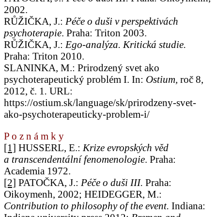
2002.
RŮŽIČKA, J.:
Péče o duši v perspektivách
psychoterapie
. Praha: Triton 2003.
RŮŽIČKA, J.:
Ego-analýza. Kritická studie.
Praha: Triton 2010.
SLANINKA, M.: Prirodzený svet ako
psychoterapeutický problém I. In:
Ostium,
roč 8,
2012, č. 1
.
URL:
https://ostium.sk/language/sk/prirodzeny-svet-
ako-psychoterapeuticky-problem-i/
P o z n á m k y
[1]
HUSSERL, E.:
Krize evropských věd
a transcendentální fenomenologie
. Praha:
Academia 1972.
[2]
PATOČKA, J.:
Péče o duši
III.
Praha:
Oikoymenh, 2002; HEIDEGGER, M.:
Contribution to philosophy of the event.
Indiana: