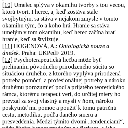
[10]
Umelec splýva v okamihu tvorby s tou vecou,
ktorú tvorí. I herec, aj keď zostáva stále
svojbytným, sa stáva v nejakom zmysle v tomto
okamihu tým, čo a koho hrá. Hranie sa stáva
umelým v tom okamihu, keď herec začína hrať
hranie, keď sa štylizuje.
[11]
HOGENOVÁ, A.:
Ontologická nouze a
dnešek.
Praha: UKPedF 2019.
[12]
Psychoterapeutická liečba môže byť
prelínaním pôvodného prirodzeného súcitu so
situáciou druhého, z ktorého vyplýva prirodzená
potreba pomôcť, a profesionálnej potreby a nároku
druhému porozumieť podľa prijatého teoretického
rámca, ktorému terapeut verí, do určitej miery ho
prevzal za svoj vlastný a myslí v ňom, nároku
poskytnúť mu pomoc a použiť k tomu patričnú
cestu, metodiku, podľa daného smeru a
presvedčenia. Medzi týmito dvomi „tendenciami“,