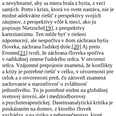
a nevyhnutné, aby sa miera brala z bytia, z vecí
samých. Preto i krízu, ktorá vo svete nastáva, nie je
možné adekvátne riešiť z perspektívy svojich
záujmov, z perspektívy vôle k moci, ako ju
popisuje Nietzsche
[19]
, z perspektívy
kartezianizmu. Ten môže byť v riešení
nápomocný, ale nespočíva v ňom záchrana bytia
človeka, záchrana ľudskej duše.
[20]
Aj preto
Fromm
[21]
tvrdí, že záchrana človeka spočíva
v radikálnej zmene ľudského srdca. V otvorení
srdca. Vzájomné prepojenie znamená, že konflikty
a krízy je potrebné riešiť v celku, v otvorenosti pre
celok a z otvorenosti preň, čo zároveň znamená
zachovanie a starostlivosť o zvláštnosť
jednotlivého. To je potrebné nielen na globálnej
svetovej úrovni, ale i medziodborovej
a psychoterapeutickej. Daseinsanalytická kritika je
poukázaním na domov, z ktorého človek
vychádza, a na riziko a nebezpečenstvo, ktoré