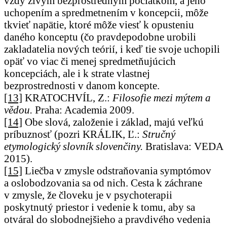
vždy živým bezprostredným počiatkom, a jeho
uchopením a spredmetnením v koncepcii, môže
tkvieť napätie, ktoré môže viesť k opusteniu
daného konceptu (čo pravdepodobne urobili
zakladatelia nových teórií, i keď tie svoje uchopili
opäť vo viac či menej spredmetňujúcich
koncepciách, ale i k strate vlastnej
bezprostrednosti v danom koncepte.
[13]
KRATOCHVÍL, Z.:
Filosofie mezi mýtem a
vědou.
Praha: Academia 2009.
[14]
Obe slová, založenie i základ, majú veľkú
príbuznosť (pozri KRÁLIK, Ľ.:
Stručný
etymologický slovník slovenčiny.
Bratislava: VEDA
2015).
[15]
Liečba v zmysle odstraňovania symptómov
a oslobodzovania sa od nich. Cesta k záchrane
v zmysle, že človeku je v psychoterapii
poskytnutý priestor i vedenie k tomu, aby sa
otváral do slobodnejšieho a pravdivého vedenia