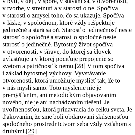
v bytí, v deji, v spore, v stávaní sa, v otvorenosti,
v tvorbe, v stretnutí a v starosti o ne. Spočíva
v starosti o zmysel toho, čo sa ukazuje. Spočíva
v láske, v spoločnom, ktoré vždy rešpektuje
jedinečné a stará sa oň. Starosť o jedinečnosť nesie
starosť o spoločné a starosť o spoločné nesie
starosť o jedinečné. Bytostný život spočíva
v otvorenosti, v šírave, do ktorej sa človek
uvlastňuje a v ktorej pociťuje prepojenie so
svetom a patričnosť k nemu.
[28]
V tom spočíva
i základ bytostnej výchovy. Vyvstávanie
otvorenosti, ktorá umožňuje myslieť tak, že to
v nás myslí samo. Toto myslenie nie je
premýšľaním, ani metodickým objavovaním
nového, nie je ani nachádzaním riešení. Je
uvoľnenosťou, ktorá prinavracia do celku sveta. Je
ďakovaním, že sme boli obdarovaní skúsenosťou
spoločného prostredníctvom seba vždy vzťahom s
druhými.
[29]