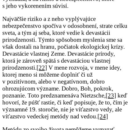
s jeho vykorenením súvisí.
Najväčšie riziko a z neho vyplývajúce
nebezpečenstvo spočíva v odosobnení, strate celku
sveta, a tým aj seba, ktoré vedie k devastácii
prirodzenosti. Týmto spôsobom myslenia sme sa
však dostali na hranu, počiatok ekologickej krízy.
Devastácie vlastnej Zeme. Devastácie prírody,
ktorá je zároveň spätá s devastáciou vlastnej
prirodzenosti.
[22]
V mene rozvoja, v mene idey,
ktorej meno si môžeme doplniť či už
v pozitívnom, alebo v negatívnom, dobro
ohrozujúcom význame. Dobro, Boh, pokrok,
poznanie. Toto predznamenáva Nietzsche,
[23]
keď
hovorí, že púšť rastie, či keď popisuje, že to, čím je
významné 19. storočie, nie je víťazstvo vedy, ale
víťazstvo vedeckej metódy nad vedou.
[24]
Metódu zo svojho života nemôžeme vymazať.