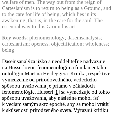
welfare of men. The way out from the reign of
Cartesianism is to return to being as a Ground, and
to the care for life of being, which lies in its
awakening, that is, in the care for the soul. The
essential way to this Ground is art.
Key words
: phenomenology; daseinsanalysis;
cartesianism; openess; objectification; wholeness;
being
Daseinsanalýza úzko a neoddeliteľne nadväzuje
na Husserlovou fenomenológiu a fundamentálnu
ontológiu Martina Heideggera. Kritika, respektíve
vymedzenie od prírodovedného, vedeckého
spôsobu uvažovania je priamo v základoch
fenomenológie. Husserl
[1]
sa vymedzuje od tohto
spôsobu uvažovania, aby následne mohol ísť
k veciam samým skrz epoché, aby sa mohol vrátiť
k skúsenosti prirodzeného sveta. Výraznú kritiku