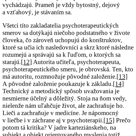
vychádzajú. Prameň je vždy bytostný, dejový
a vzťahový, je stávaním sa.
Všetci títo zakladatelia psychoterapeutických
smerov sa dotýkajú niečoho podstatného v živote
človeka, čo zároveň uchopujú do konštruktov,
ktoré sa učia ich nasledovníci a skrz ktoré následne
rozumejú a správajú sa k ľuďom, o ktorých sa
starajú.
[12]
Autorita učiteľa, psychoterapeuta,
psychoterapeutického smeru, je obrovská. Ten, kto
má autoritu, rozmnožuje pôvodné založenie.
[13]
A pôvodné založenie poukazuje k základu.
[14]
Technický a metodický spôsob uvažovania je
nesmierne účelný a dôležitý. Stoja na ňom vedy,
nielenže nám uľahčuje život, ale zachraňuje ho.
Lieči a zachraňuje v medicíne. Je nápomocný
v liečbe i v záchrane aj v psychoterapii.
[15]
Prečo
potom tá kritika? V jadre karteziánskeho, na
subjekt a objekt orientovaného myslenia totiž