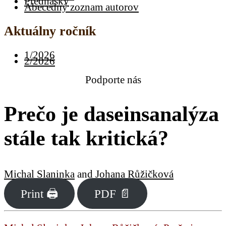
Prednášky
Abecedný zoznam autorov
Aktuálny ročník
1/2026
2/2026
Podporte nás
Prečo je daseinsanalýza
stále tak kritická?
Michal Slaninka
and
Johana Růžičková
Print 🖨
PDF 📄