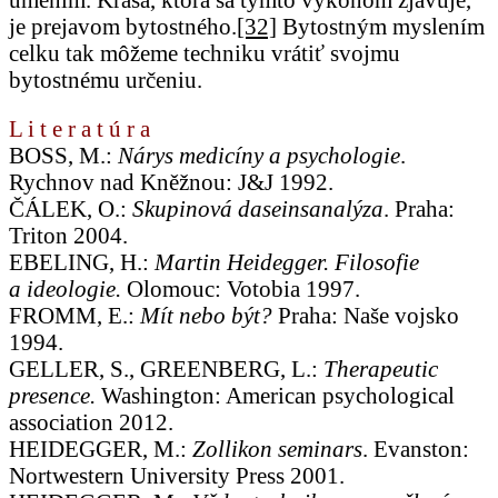
je prejavom bytostného.
[32]
Bytostným myslením
celku tak môžeme techniku vrátiť svojmu
bytostnému určeniu.
L i t e r a t ú r a
BOSS, M.:
Nárys medicíny a psychologie
.
Rychnov nad Kněžnou: J&J 1992.
ČÁLEK, O.:
Skupinová daseinsanalýza
. Praha:
Triton 2004.
EBELING, H.:
Martin Heidegger. Filosofie
a ideologie.
Olomouc: Votobia 1997.
FROMM, E.:
Mít nebo být?
Praha: Naše vojsko
1994.
GELLER, S., GREENBERG, L.:
Therapeutic
presence.
Washington: American psychological
association 2012.
HEIDEGGER, M.:
Zollikon seminars
. Evanston:
Nortwestern University Press 2001.