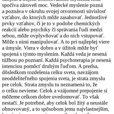
spočíva zároveň moc. Vedecké myslenie pozná
a poznáva v okruhu svojej otvorenosti súvislosť
vzťahov, do ktorých môže zasahovať. Jednotlivé
prvky vzťahov, či je to v podobe chemických
reakcií alebo psychiky či správania ľudí medzi
sebou, môže ovplyvňovať a do nich vstupovať.
Môže s nimi manipulovať. A to pri najlepšej viere
a úmysle. Viera v dobro a v úžitok môže byť
spojená s týmto myslením. Každá veda je nesená
túžbou po poznaní. Každá psychoterapia je nesená
intenciou pomôcť druhým ľuďom. A predsa,
dôsledkom rozdelenia celku sveta, navzájom
neoddeliteľného spojenia sveta, je strata zmyslu
pre celok. Strata zmyslu tu neznamená to, že
o celku nevieme. Celok a vzájomné prepojenie si
môžeme celkom dobre uvedomovať. To však
nestačí. Je potrebné, aby celok bol žitý a neustále
obnovovaný, a to spôsobom jemu najvlastnejším,