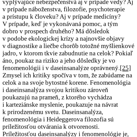
vyplývajúce nebezpečenstvá aj v prípade vedy? Aj
v prípade náboženstva, filozofie, psychoterapie
a prístupu k človeku? Aj v prípade medicíny?
V prípade, keď je vykonávaná pomoc, a tým
dobro v prospech druhého? Má dôsledok
v podobe ekologickej krízy a najnovšie objavy
v diagnostike a liečbe chorôb totožné myšlienkové
jadro, v ktorom tkvie zabudnutie na celok? Pokiaľ
áno, poukaz na riziko a jeho dôsledky je vo
fenomenológii i v daseinsanalýze oprávnený.
[25]
Zmysel ich kritiky spočíva v tom, že zabúdame na
celok a na svoje bytostné korene. Fenomenológia
i daseinsanalýza svojou kritikou zároveň
poukazujú na prameň, z ktorého vychádza
i karteziánske myslenie, poukazuje na návrat
k prirodzenému svetu. Daseinsanalýza,
fenomenológia i Heideggerova filozofia sú
príležitosťou otvárania k otvorenosti.
Príležitosťou daseinsanalýzy i fenomenológie je,