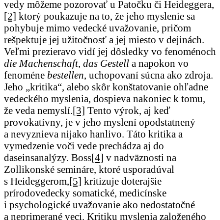
vedy môžeme pozorovať u Patočku či Heideggera,
[2]
ktorý poukazuje na to, že jeho myslenie sa
pohybuje mimo vedecké uvažovanie, pričom
rešpektuje jej užitočnosť a jej miesto v dejinách.
Veľmi prezieravo vidí jej dôsledky vo fenoménoch
die Machenschaft, das Gestell
a napokon vo
fenoméne
bestellen
, uchopovaní súcna ako zdroja.
Jeho „kritika“, alebo skôr konštatovanie ohľadne
vedeckého myslenia, dospieva nakoniec k tomu,
že veda nemyslí.
[3]
Tento výrok, aj keď
provokatívny, je v jeho myslení opodstatnený
a nevyznieva nijako hanlivo. Táto kritika a
vymedzenie voči vede prechádza aj do
daseinsanalýzy. Boss
[4]
v nadväznosti na
Zollikonské semináre, ktoré usporadúval
s Heideggerom,
[5]
kritizuje doterajšie
prírodovedecky somatické, medicínske
i psychologické uvažovanie ako nedostatočné
a neprimerané veci. Kritiku myslenia založeného