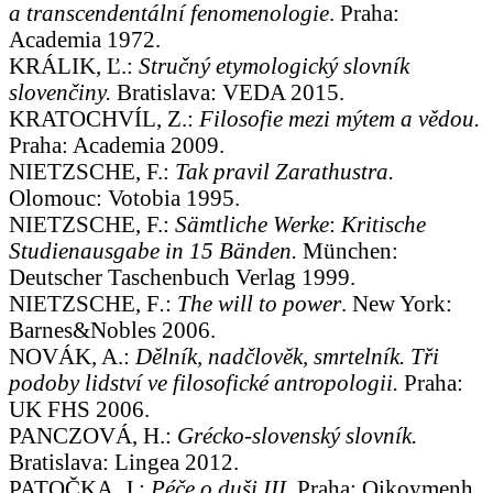
a transcendentální fenomenologie
. Praha:
Academia 1972.
KRÁLIK, Ľ.:
Stručný etymologický slovník
slovenčiny.
Bratislava: VEDA 2015.
KRATOCHVÍL, Z.:
Filosofie mezi mýtem a vědou.
Praha: Academia 2009.
NIETZSCHE, F.:
Tak pravil Zarathustra.
Olomouc: Votobia 1995.
NIETZSCHE, F.:
Sämtliche Werke
:
Kritische
Studienausgabe in 15 Bänden.
München:
Deutscher Taschenbuch Verlag 1999.
NIETZSCHE, F
.
:
The will to power
. New York:
Barnes&Nobles 2006.
NOVÁK, A.:
Dělník, nadčlověk, smrtelník. Tři
podoby lidství ve filosofické antropologii.
Praha:
UK FHS 2006.
PANCZOVÁ, H.:
Grécko-slovenský slovník.
Bratislava: Lingea 2012.
PATOČKA, J.:
Péče o duši
III.
Praha: Oikoymenh,