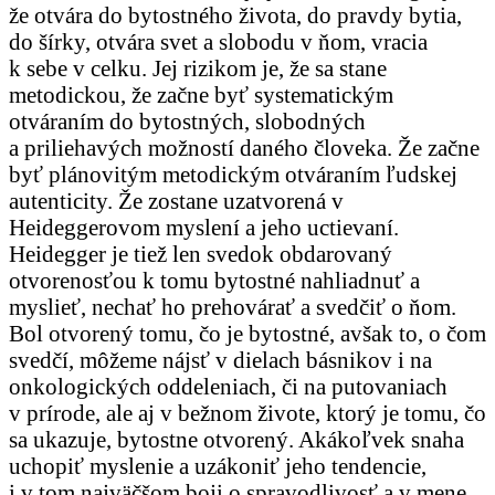
že otvára do bytostného života, do pravdy bytia,
do šírky, otvára svet a slobodu v ňom, vracia
k sebe v celku. Jej rizikom je, že sa stane
metodickou, že začne byť systematickým
otváraním do bytostných, slobodných
a priliehavých možností daného človeka. Že začne
byť plánovitým metodickým otváraním ľudskej
autenticity. Že zostane uzatvorená v
Heideggerovom myslení a jeho uctievaní.
Heidegger je tiež len svedok obdarovaný
otvorenosťou k tomu bytostné nahliadnuť a
myslieť, nechať ho prehovárať a svedčiť o ňom.
Bol otvorený tomu, čo je bytostné, avšak to, o čom
svedčí, môžeme nájsť v dielach básnikov i na
onkologických oddeleniach, či na putovaniach
v prírode, ale aj v bežnom živote, ktorý je tomu, čo
sa ukazuje, bytostne otvorený. Akákoľvek snaha
uchopiť myslenie a uzákoniť jeho tendencie,
i v tom najväčšom boji o spravodlivosť a v mene