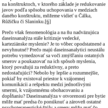
na konštruktoch, v ktorého základe je redukovanie
javov podľa spôsobu uchopovania v medziach
daného konštruktu, môžeme vidieť u Čálka,
Růžičku či Slaninku.
[6]
Prečo však fenomenológia a na ňu nadväzujúca
daseinsanalýza stále kritizuje vedecké,
karteziánske myslenie? Je to vôbec opodstatnené a
nevyhnutné? Prečo majú daseinsanalytici neustálu
potrebu vymedzovať sa voči zmýšľaniu ostatných
smerov a poukazovať na ich spôsob myslenia,
ktorý považujú za reduktívny, a preto
nedostačujúci? Nebolo by lepšie a rozumnejšie,
pokiaľ by existoval priestor k vzájomnej
komunikácii a rešpektu medzi jednotlivými
smermi, k vzájomnému obohacovaniu a
dopĺňaniu? Daseinsanalýza v otvorenosti pre bytie
môže mať predsa čo ponúknuť a zároveň ostatné
psychoterapeutické štýly a smery môžu mať čo