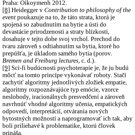
Praha: Oikoymenh 2012.
[8]
Heidegger v
Contribution to philosophy of the
event
poukazuje na to, že táto strata, ktorá je
spojená so zabudnutím na bytie a ústi do
devastácie prirodzenosti a straty blízkosti,
dosahuje v tejto dobe svoj vrchol. Prechod do
tvaru zároveň s odtiahnutím sa bytia, ktoré ho
prepúšťa, je úkladom samého bytia (porov.
Bremen and Freiburg lectures
, c. d.).
[9]
Sci-fi budúcnosti psychoterapie je, že ju budú
môcť na tomto princípe vykonávať roboty. Stačí
zachytiť algoritmy jednotlivých zložiek empatie,
algoritmy rozpoznávajúce typ emócie, vzorce
neslobody, iracionálnych presvedčení a zároveň
navrhnúť vhodné algoritmy učenia, empatických
odpovedí, interpretácií, otvárania nových
bytostných možností a naprogramovať ich tak, aby
boli priliehavé k problematike, ktorú človek
prináša.