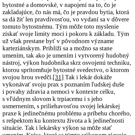
bytostné a domovské, v napojení na to, čo je
zakladajúce, čo nás má, čo je pravdou bytia, ktorá
sa dá žiť len pravdivosťou, vo vydaní sa v dôvere
tomuto bytostnému. Tým môže toto myslenie
získať svoje limity moci i pokoru k základu. Tým
už však prestane byť v pôvodnom význame
karteziánskym. Priblíži sa a možno sa stane
umením, tak ako je umením i vytvorený hudobný
nástroj, výkon hudobníka skrz osvojenú techniku,
ktorou sprítomňuje bytostné svedectvo, o ktorom
svojou hrou svedčí.
[31]
Tak i lekár dokáže
vykonávať svoju prax s poznaním ľudskej duše
i povahy zdravia a nemoci v kontexte celku,
s vľúdnym slovom k trpiacemu i s jeho
usmernením, s priliehavosťou svojej lekárskej
praxe k jedinečnému problému a príbehu chorého,
s rešpektom ku kontextu života a k jedinečnosti
situácie. Tak i lekársky výkon sa môže stať
umením. Krása, ktorá sa týmto výkonom zjavuje,