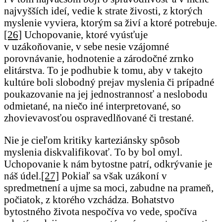
najvyšších ideí, vedie k strate živosti, z ktorých
myslenie vyviera, ktorým sa živí a ktoré potrebuje.
[26]
Uchopovanie, ktoré vyúsťuje
v uzákoňovanie, v sebe nesie vzájomné
porovnávanie, hodnotenie a zárodočné zrnko
elitárstva. To je podhubie k tomu, aby v takejto
kultúre boli slobodný prejav myslenia či prípadné
poukazovanie na jej jednostrannosť a neslobodu
odmietané, na niečo iné interpretované, so
zhovievavosťou ospravedlňované či trestané.
Nie je cieľom kritiky karteziánsky spôsob
myslenia diskvalifikovať. To by bol omyl.
Uchopovanie k nám bytostne patrí, odkrývanie je
náš údel.
[27]
Pokiaľ sa však uzákoní v
spredmetnení a ujme sa moci, zabudne na prameň,
počiatok, z ktorého vzchádza. Bohatstvo
bytostného života nespočíva vo vede, spočíva