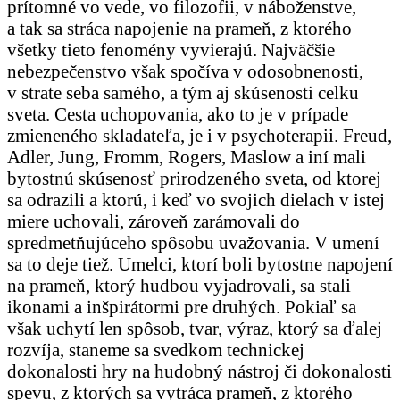
prítomné vo vede, vo filozofii, v náboženstve,
a tak sa stráca napojenie na prameň, z ktorého
všetky tieto fenomény vyvierajú. Najväčšie
nebezpečenstvo však spočíva v odosobnenosti,
v strate seba samého, a tým aj skúsenosti celku
sveta. Cesta uchopovania, ako to je v prípade
zmieneného skladateľa, je i v psychoterapii. Freud,
Adler, Jung, Fromm, Rogers, Maslow a iní mali
bytostnú skúsenosť prirodzeného sveta, od ktorej
sa odrazili a ktorú, i keď vo svojich dielach v istej
miere uchovali, zároveň zarámovali do
spredmetňujúceho spôsobu uvažovania. V umení
sa to deje tiež. Umelci, ktorí boli bytostne napojení
na prameň, ktorý hudbou vyjadrovali, sa stali
ikonami a inšpirátormi pre druhých. Pokiaľ sa
však uchytí len spôsob, tvar, výraz, ktorý sa ďalej
rozvíja, staneme sa svedkom technickej
dokonalosti hry na hudobný nástroj či dokonalosti
spevu, z ktorých sa vytráca prameň, z ktorého