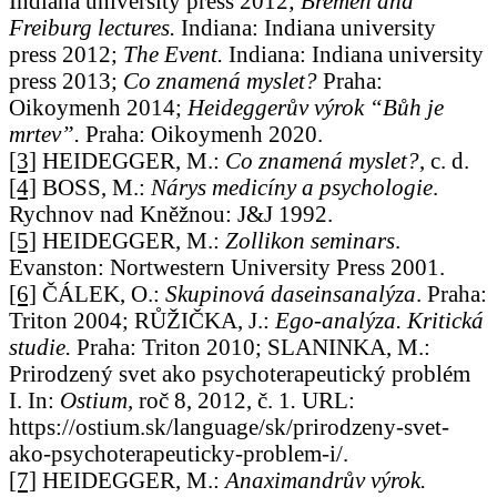
Indiana university press 2012;
Bremen and
Freiburg lectures.
Indiana: Indiana university
press 2012;
The Event.
Indiana: Indiana university
press 2013;
Co znamená myslet?
Praha:
Oikoymenh 2014;
Heideggerův výrok “Bůh je
mrtev”.
Praha: Oikoymenh 2020.
[3]
HEIDEGGER, M.:
Co znamená myslet?
, c. d.
[4]
BOSS, M.:
Nárys medicíny a psychologie
.
Rychnov nad Kněžnou: J&J 1992.
[5]
HEIDEGGER, M.:
Zollikon seminars
.
Evanston: Nortwestern University Press 2001.
[6]
ČÁLEK, O.:
Skupinová daseinsanalýza
. Praha:
Triton 2004; RŮŽIČKA, J.:
Ego-analýza. Kritická
studie.
Praha: Triton 2010; SLANINKA, M.:
Prirodzený svet ako psychoterapeutický problém
I. In:
Ostium,
roč 8, 2012, č. 1
.
URL:
https://ostium.sk/language/sk/prirodzeny-svet-
ako-psychoterapeuticky-problem-i/.
[7]
HEIDEGGER, M.:
Anaximandrův výrok.