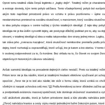
Oproti tomu totalitná vláda čerpá legitimitu z „logiky dejín“. Totalitný režim je charak
a existuje dovtedy, kým tento pohyb udržiava. Tento všadeprítomný pohyb bol európsk
akým bolo napríklad prirodzené právo vo vzťahu k právu pozitívnemu – úplne cud
neodarvinizmus preniesol na sociálnu skutočnosť, s marxizmom, ktorý sociálnu skutočno
to idea pohybu stojaca v centre každej z týchto totalitných ideológií. Z tejto idey poh
ideológia nie je iba úsilím vysvetliť dejiny, ale poskytuje dôležitý podklad pre to, aby sa dej
slovami, v totalitnej ideológii sú idea a realita takpovediac dve strany jednej mince. Logik
tak stáva jeho „zvieracou kazajkou“, ktorá skutočnosť nemilosrdne premieňa podľa pr
dejiny, ktoré rozhodujú a ospravedlňujú, ktoré určujú, kto je katom a kto obeťou. V tomto
k osobnej zodpovednosti za to, čo konáme. Bez ohľadu na to, čo človek vo svojom živote
objektívnych historických zákonov odsúdený.
Avšak samotná ideológia na presadenie dejinných cieľov nestačí. Preto sa totalitný reži
Pritom teror nie je iba násilím, ktoré je totalitnými hnutiami efektívne využívané pri uch
opozície: „Teror nie je to isté ako násilie; ide skôr o formu vlády, ktorá vzniká vo chví
všetkým si naopak uchováva celú moc.“
[2]
Podľa Arendtovej sa teror dôsledne začína upl
a predpokladá existenciu masovej spoločnosti, kde dominuje skúsenosť osamelosti a vyt
ruší akúkoľvek pluralitu, ktorá je ľuďom prirodzene daná a túto pluralitu nahrádza
„[
Teror
] nahrádza hranice a cesty styku medzi jednotlivými ľuďmi železným putom, ktoré ic