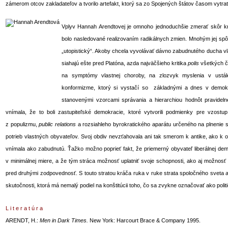
zámerom otcov zakladateľov a tvorilo artefakt, ktorý sa zo Spojených štátov časom vytrati
Vplyv Hannah Arendtovej je omnoho jednoduchšie zmerať skôr krit
bolo nasledované realizovaním radikálnych zmien. Mnohým jej sp
„utopistický“. Akoby chcela vyvolávať dávno zabudnutého ducha 
siahajú ešte pred Platóna, azda najväčšieho kritika
polis
všetkých či
na symptómy vlastnej choroby, na zlozvyk myslenia v ustá
konformizme, ktorý si vystačí so základnými a dnes v demokra
stanovenými vzorcami správania a hierarchiou hodnôt pravidelne
vnímala, že to boli zastupiteľské demokracie, ktoré vytvorili podmienky pre vzostup
z populizmu,
public relations
a rozsiahleho byrokratického aparátu určeného na plnenie 
potrieb vlastných obyvateľov. Svoj obdiv nevzťahovala ani tak smerom k antike, ako k o
vnímala ako zabudnutú. Ťažko možno poprieť fakt, že priemerný obyvateľ liberálnej demo
v minimálnej miere, a že tým stráca možnosť uplatniť svoje schopnosti, ako aj možnosť
pred druhými zodpovednosť. S touto stratou kráča ruka v ruke strata spoločného sveta 
skutočnosti, ktorá má nemalý podiel na konštitúcii toho, čo sa zvykne označovať ako poli
L i t e r a t ú r a
ARENDT, H.:
Men in Dark Times.
New York: Harcourt Brace & Company 1995.