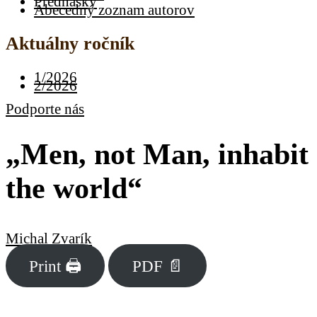
Prednášky
Abecedný zoznam autorov
Aktuálny ročník
1/2026
2/2026
Podporte nás
„Men, not Man, inhabit
the world“
Michal Zvarík
Print 🖨
PDF 📄