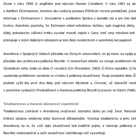
živote
z roku 1958 (v angličtine pod názvom
Human Condition
). V roku 1961 sa ak
s Adolfom Eichmannom, ktorému ako vedúcej postave RSHA do rezortu prináležalo „koneč
informuje v
Eichmannovi v Jeruzaleme
s podtitulom
Správa o banalite zla
a pre toto di
kruhov. Autorkine postrehy, že Eichmann nebol neľudskou beštiou, opis tragickej úlohy
ďalej, jednoducho vášnivú kritiku vyvolať museli, najmä v čase, keď rany minulosti boli p
pristupuje s istým dejinným odstupom je toto dielo svedectvom o autorkinej nezaujatosti
Arendtová v Spojených štátoch pôsobila na rôznych univerzitách, no jej meno sa spája
pôsobila ako profesorka politickej filozofie. V neskoršom období sa venuje problémom obči
Výsledkom tohto úsilia sú diela
O revolúcii
(
On Revolution
, 1963) či
Kríza republiky
(
Cri
zaoberala problémom myslenia vo vzťahu k politickej skutočnosti. Svoje posledné dielo
Ž
podobe vyšli iba prvé dva diely pod názvom
Myslenie
a
Chcenie
, už dokončiť nest
v posmrtne vydaných
Prednáškach o Kantovej politickej filozofii
(
Lectures on Kant’s Politi
Totalitarizmus a masová skúsenosť osamelosti
Totalitarizmus zohrával v Arendtovej uvažovaní ústrednú úlohu po celý život. Neexis
kritickú situáciu nedávnej doby ilustroval dôkladnejšie. Vzostup totalitarizmu a jeho z
Arendtovej na to, že voči tejto skutočnosti boli tradičné pojmy a nástroje politickej v
filozofie) nedostatočné a skôr skutočnosť zahmlievajú než vysvetľujú.