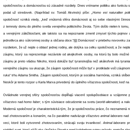
spoločnosťou a domácnosťou sú zásadné rozdiely. Dnes vnímame politiku ako funkciu spo
podal už stredovek. (Napríklad sv. Tomáš Akvinský píše:
„Homo est naturaliter polit
spoločnosť vzniká vtedy, „keď vnútorná sféra domácnosti aj so sebe vlastnými činnos
z temnoty domu do plného svetla verejného politického života. Tým došlo nielen k tomu
a verejnými záležitosťami, ale takisto sa na nepoznanie zmenil zmysel týchto pojmov
jednotlivca ako súkromnej osoby a občana obce.“
[6]
Domácnosť v priebehu novoveku začí
rozdielom, že už nejde o oblasť jednej rodiny, ale dotýka sa celku spoločnosti; a že ne
záujmu, ktorý sa reprezentuje nezávisle od akejkoľvek osoby, na ktorú by bolo možné
záujmu je preto vládou Nikoho, ktorá dokáže byť tyranskejšia než akákoľvek iná tyrani
verejného záujmu sa ukazuje, že záujem spoločnosti môže byť v protiklade voči záujmom 
ruka“ trhu Adama Smitha. Záujem spoločnosti, ktorým je sociálna harmónia, vzniká skĺben
Neskôr je tento rozpor u Karla Marxa privedený do úplného víťazstva spoločnosti, keď na ko
Ovládnutie verejnej sféry spoločnosťou dopĺňajú viaceré spolupôsobiace a vzájomne
víťazstvo nad
homo faber
; s tým súvisiace odcudzenie sa svetu (
world-alienation
) a nak
Moderná spoločnosť je charakteristická tým, že je spoločnosťou práce, čo neznamená ni
nad zhotovovaním a konaním, na čo paralelne nadväzuje víťazstvo
animal laborans
nad
veci, ktoré boli vytvorené zhotovovaním, strácajú svoju trvanlivosť.
Animal laborans
p
stabilný svet, ktorý slúži ako útočisko človeka pred kolobehom rytmu prírody, pretože zho