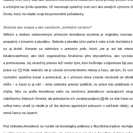
a určenými na rýchlu spotrebu. Už neexistuje spoločný svet vecí ako umelých výtvorov čl
života, ktorý mu kladie svoje bezprostredné požiadavky.
Sloboda ako terapia a ako narušenie „krehkých vzťahov“
Veľkým a dodnes nedoceneným prínosom Arendtovej myslenia je originálny koncept 
prepojený s konaním a pluralitou. Sloboda a pluralita úzko patria k sebe a kde dochádza k
sa aj druhé. Konanie sa odohráva v priestore
polis
, ktorá „nie je ani tak mies
lokalizovateľnosti, ako skôr organizačnou štruktúrou jeho obyvateľstva, ako vyvs
a prehovárania. Jej skutočný priestor leží medzi tými, ktorí kvôli tejto vzájomnosti žijú po
práve sú.“
[7]
Polis
nielenže nie je závislá od konkrétneho miesta a času, ale tým, že vzn
rozhodnú spoločne konať a prehovárať, je v prísnom slova zmysle nezávislá od oficiáln
môže – a často to aj robí – tento slobodný priestor potláčať, no práve toto potláčanie
chýba. Moc sa podľa Arendtovej viaže na množstvo jednotlivcov utvárajúcich sku
záležitosťou štátnych štruktúr, ale jednoducho ich verejnej podpory.
[8]
Ak sa štát často uc
veľkej miery stratil (a násilie je už iba akýmsi agonickým pokusom o udržanie vlády), a
nemá šancu na úspech.
Pod slobodou Arendtová na rozdiel od dovtedajšej politickej a filozofickej tradície nechá