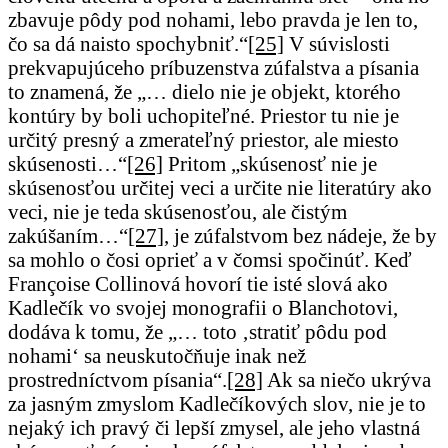
zbavuje pôdy pod nohami, lebo pravda je len to,
čo sa dá naisto spochybniť.“
[25]
V súvislosti
prekvapujúceho príbuzenstva zúfalstva a písania
to znamená, že „… dielo nie je objekt, ktorého
kontúry by boli uchopiteľné. Priestor tu nie je
určitý presný a zmerateľný priestor, ale miesto
skúsenosti…“
[26]
Pritom „skúsenosť nie je
skúsenosťou určitej veci a určite nie literatúry ako
veci, nie je teda skúsenosťou, ale čistým
zakúšaním…“
[27]
, je zúfalstvom bez nádeje, že by
sa mohlo o čosi oprieť a v čomsi spočinúť. Keď
Françoise Collinová hovorí tie isté slová ako
Kadlečík vo svojej monografii o Blanchotovi,
dodáva k tomu, že „… toto ‚stratiť pôdu pod
nohami‘ sa neuskutočňuje inak než
prostredníctvom písania“.
[28]
Ak sa niečo ukrýva
za jasným zmyslom Kadlečíkových slov, nie je to
nejaký ich pravý či lepší zmysel, ale jeho vlastná