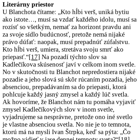
Literárny priestor
U Blanchota čítame: „Kto hĺbi verš, uniká bytiu
ako istote…, musí sa vzdať každého idolu, musí sa
rozísť so všetkým, nemať za horizont pravdu ani
za svoje sídlo budúcnosť, pretože nemá nijaké
právo dúfať: naopak, musí prepadnúť zúfalstvu.
Kto hĺbi verš, umiera, stretáva svoju smrť ako
priepasť.“
[17]
Na pozadí týchto slov sa
Kadlečíkova skúsenosť javí v celkom inom svetle.
No v skutočnosti tu Blanchot nepredostiera nijaké
pozadie a jeho slová sú skôr rúcaním pozadia, jeho
absenciou, prepadávaním sa do priepasti, ktorá
pohlcuje každý jasný zmysel a každý lúč svetla.
Ak hovoríme, že Blanchot nám tu pomáha vyjaviť
zmysel Kadlečíkových slov v inom svetle,
vyjadrujeme sa nesprávne, pretože ono iné svetlo
je vlastne absenciou svetla. No nie je to temnota,
ktorú má na mysli Ivan Štrpka, keď sa pýta: „Čo
možno vidieť v jase dennej temnoty sveta?“
[18]
,