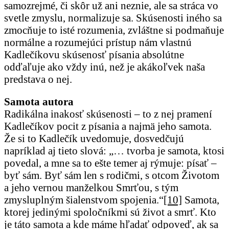
samozrejmé, či skôr už ani neznie, ale sa stráca vo
svetle zmyslu, normalizuje sa. Skúsenosti iného sa
zmocňuje to isté rozumenia, zvláštne si podmaňuje
normálne a rozumejúci prístup nám vlastnú
Kadlečíkovu skúsenosť písania absolútne
odďaľuje ako vždy inú, než je akákoľvek naša
predstava o nej.
Samota autora
Radikálna inakosť skúsenosti – to z nej pramení
Kadlečíkov pocit z písania a najmä jeho samota.
Že si to Kadlečík uvedomuje, dosvedčujú
napríklad aj tieto slová: „… tvorba je samota, ktosi
povedal, a mne sa to ešte temer aj rýmuje: písať –
byť sám. Byť sám len s rodičmi, s otcom Životom
a jeho vernou manželkou Smrťou, s tým
zmysluplným šialenstvom spojenia.“
[10]
Samota,
ktorej jedinými spoločníkmi sú život a smrť. Kto
je táto samota a kde máme hľadať odpoveď, ak sa