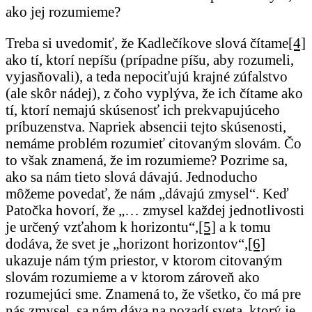
ako jej rozumieme?
Treba si uvedomiť, že Kadlečíkove slová čítame
[4]
ako tí, ktorí nepíšu (prípadne píšu, aby rozumeli,
vyjasňovali), a teda nepociťujú krajné zúfalstvo
(ale skôr nádej), z čoho vyplýva, že ich čítame ako
tí, ktorí nemajú skúsenosť ich prekvapujúceho
príbuzenstva. Napriek absencii tejto skúsenosti,
nemáme problém rozumieť citovaným slovám. Čo
to však znamená, že im rozumieme? Pozrime sa,
ako sa nám tieto slová dávajú. Jednoducho
môžeme povedať, že nám „dávajú zmysel“. Keď
Patočka hovorí, že „… zmysel každej jednotlivosti
je určený vzťahom k horizontu“,
[5]
a k tomu
dodáva, že svet je „horizont horizontov“,
[6]
ukazuje nám tým priestor, v ktorom citovaným
slovám rozumieme a v ktorom zároveň ako
rozumejúci sme. Znamená to, že všetko, čo má pre
nás zmysel, sa nám dáva na pozadí sveta, ktorý je