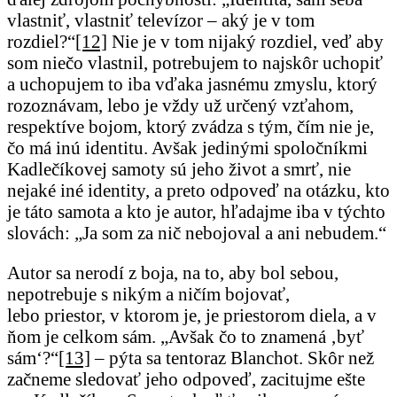
vlastniť, vlastniť televízor – aký je v tom
rozdiel?“
[12]
Nie je v tom nijaký rozdiel, veď aby
som niečo vlastnil, potrebujem to najskôr uchopiť
a uchopujem to iba vďaka jasnému zmyslu, ktorý
rozoznávam, lebo je vždy už určený vzťahom,
respektíve bojom, ktorý zvádza s tým, čím nie je,
čo má inú identitu. Avšak jedinými spoločníkmi
Kadlečíkovej samoty sú jeho život a smrť, nie
nejaké iné identity, a preto odpoveď na otázku, kto
je táto samota a kto je autor, hľadajme iba v týchto
slovách: „Ja som za nič nebojoval a ani nebudem.“
Autor sa nerodí z boja, na to, aby bol sebou,
nepotrebuje s nikým a ničím bojovať,
lebo priestor, v ktorom je, je priestorom diela, a v
ňom je celkom sám. „Avšak čo to znamená ‚byť
sám‘?“
[13]
– pýta sa tentoraz Blanchot. Skôr než
začneme sledovať jeho odpoveď, zacitujme ešte