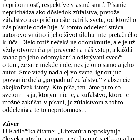
neprítomnosť, respektíve vlastnú smrť. Písanie
neprichádza ako dôsledok zúfalstva, pretože
zúfalstvo ako príčina ešte patrí k svetu, od ktorého
nás písanie oddeľuje. V tomto oddelení stráca
autorovo vnútro i jeho život úlohu interpretačného
kľúča. Dielo totiž nečaká na odomknutie, ale je už
vždy otvorené a pripravené na náš vstup, a každá
snaha po jeho odomykaní a odkrývaní svedčí
o tom, že sme niekde inde, než je ono samo a jeho
autor. Sme vtedy naďalej vo svete, ignorujúc
pozvanie diela „prepadnúť zúfalstvu“ z absencie
akejkoľvek istoty. Kto píše, ten láme puto so
svetom i s ja, ktorým nie je, a zúfalstvo, ktoré je
možné zakúšať v písaní, je zúfalstvom z tohto
oddelenia a tejto neprítomnosti.
Záver
U Kadlečíka čítame: „Literatúra neposkytuje
človeku útechu a oporu a záchrannú sieť – ona ho