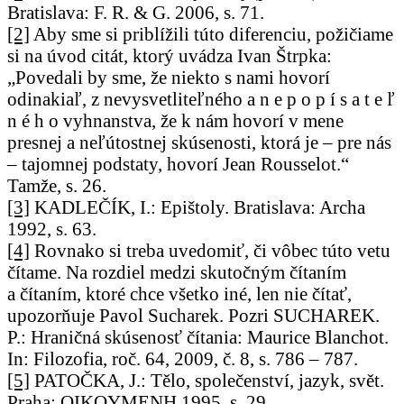
Bratislava: F. R. & G. 2006, s. 71.
[2]
Aby sme si priblížili túto diferenciu, požičiame
si na úvod citát, ktorý uvádza Ivan Štrpka:
„Povedali by sme, že niekto s nami hovorí
odinakiaľ, z nevysvetliteľného a n e p o p í s a t e ľ
n é h o vyhnanstva, že k nám hovorí v mene
presnej a neľútostnej skúsenosti, ktorá je – pre nás
– tajomnej podstaty, hovorí Jean Rousselot.“
Tamže, s. 26.
[3]
KADLEČÍK, I.: Epištoly. Bratislava: Archa
1992, s. 63.
[4]
Rovnako si treba uvedomiť, či vôbec túto vetu
čítame. Na rozdiel medzi skutočným čítaním
a čítaním, ktoré chce všetko iné, len nie čítať,
upozorňuje Pavol Sucharek. Pozri SUCHAREK.
P.: Hraničná skúsenosť čítania: Maurice Blanchot.
In: Filozofia, roč. 64, 2009, č. 8, s. 786 – 787.
[5]
PATOČKA, J.: Tělo, společenství, jazyk, svět.
Praha: OIKOYMENH 1995, s. 29.