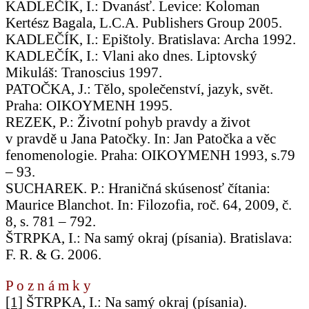
KADLEČÍK, I.: Dvanásť. Levice: Koloman
Kertész Bagala, L.C.A. Publishers Group 2005.
KADLEČÍK, I.: Epištoly. Bratislava: Archa 1992.
KADLEČÍK, I.: Vlani ako dnes. Liptovský
Mikuláš: Tranoscius 1997.
PATOČKA, J.: Tělo, společenství, jazyk, svět.
Praha: OIKOYMENH 1995.
REZEK, P.: Životní pohyb pravdy a život
v pravdě u Jana Patočky. In: Jan Patočka a věc
fenomenologie. Praha: OIKOYMENH 1993, s.79
– 93.
SUCHAREK. P.: Hraničná skúsenosť čítania:
Maurice Blanchot. In: Filozofia, roč. 64, 2009, č.
8, s. 781 – 792.
ŠTRPKA, I.: Na samý okraj (písania). Bratislava:
F. R. & G. 2006.
P o z n á m k y
[1]
ŠTRPKA, I.: Na samý okraj (písania).