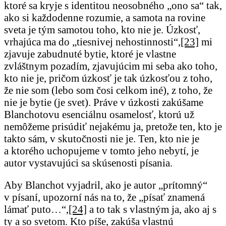
ktoré sa kryje s identitou neosobného „ono sa“ tak,
ako si každodenne rozumie, a samota na rovine
sveta je tým samotou toho, kto nie je. Úzkosť,
vrhajúca ma do „tiesnivej nehostinnosti“,
[23]
mi
zjavuje zabudnuté bytie, ktoré je vlastne
zvláštnym pozadím, zjavujúcim mi seba ako toho,
kto nie je, pričom úzkosť je tak úzkosťou z toho,
že nie som (lebo som čosi celkom iné), z toho, že
nie je bytie (je svet). Práve v úzkosti zakúšame
Blanchotovu esenciálnu osamelosť, ktorú už
nemôžeme prisúdiť nejakému ja, pretože ten, kto je
takto sám, v skutočnosti nie je. Ten, kto nie je
a ktorého uchopujeme v tomto jeho nebytí, je
autor vystavujúci sa skúsenosti písania.
Aby Blanchot vyjadril, ako je autor „prítomný“
v písaní, upozorní nás na to, že „písať znamená
lámať puto…“,
[24]
a to tak s vlastným ja, ako aj s
ty a so svetom. Kto píše, zakúša vlastnú