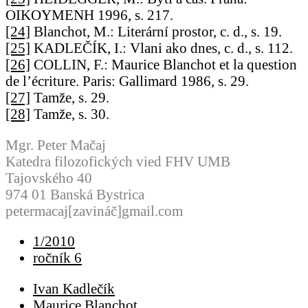
OIKOYMENH 1996, s. 217.
[24]
Blanchot, M.: Literární prostor, c. d., s. 19.
[25]
KADLEČÍK, I.: Vlani ako dnes, c. d., s. 112.
[26]
COLLIN, F.: Maurice Blanchot et la question
de l’écriture. Paris: Gallimard 1986, s. 29.
[27]
Tamže, s. 29.
[28]
Tamže, s. 30.
Mgr. Peter Mačaj
Katedra filozofických vied FHV UMB
Tajovského 40
974 01 Banská Bystrica
petermacaj[zavináč]gmail.com
1/2010
ročník 6
Ivan Kadlečík
Maurice Blanchot