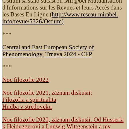
Ostium sa stalo súčasťou Mir@bel Mutualisation
d'Informations sur les Revues et leurs Accès dans
les Bases En Ligne (
http://www.reseau-mirabel.
info/revue/5326
/Ostium
)
***
Central and East European Society of
Phenomenology, Trnava 2024 - CFP
***
Noc filozofie 2022
Noc filozofie 2021, záznam diskusií:
Filozofia a spiritualita
Hudba v stredoveku
Noc filozofie 2020, záznam diskusií: Od Husserla
k Heideggerovi a Ludwig Wittgenstein a my