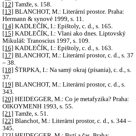
[12]
Tamže, s. 158.
[13]
BLANCHOT, M.: Literární prostor. Praha:
Hermann & synové 1999, s. 11.
[14]
KADLEČÍK, I.: Epištoly, c. d., s. 165.
[15]
KADLEČÍK, I.: Vlani ako dnes. Liptovský
Mikuláš: Tranoscius 1997, s. 109.
[16]
KADLEČÍK, I.: Epištoly, c. d., s. 163.
[17]
BLANCHOT, M.: Literární prostor, c. d., s. 37
– 38.
[18]
ŠTRPKA, I.: Na samý okraj (písania), c. d., s.
37.
[19]
BLANCHOT, M.: Literární prostor, c. d., s.
343.
[20]
HEIDEGGER, M.: Co je metafyzika? Praha:
OIKOYMENH 1993, s. 55.
[21]
Tamže, s. 51.
[22]
Blanchot, M.: Literární prostor, c. d., s. 344 –
345.
[23]
HEIDEGGER, M.: Bytí a čas. Praha: