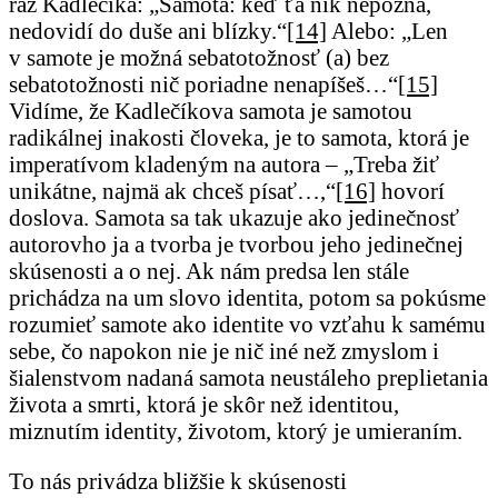
raz Kadlečíka: „Samota: keď ťa nik nepozná,
nedovidí do duše ani blízky.“
[14]
Alebo: „Len
v samote je možná sebatotožnosť (a) bez
sebatotožnosti nič poriadne nenapíšeš…“
[15]
Vidíme, že Kadlečíkova samota je samotou
radikálnej inakosti človeka, je to samota, ktorá je
imperatívom kladeným na autora – „Treba žiť
unikátne, najmä ak chceš písať…,“
[16]
hovorí
doslova. Samota sa tak ukazuje ako jedinečnosť
autorovho ja a tvorba je tvorbou jeho jedinečnej
skúsenosti a o nej. Ak nám predsa len stále
prichádza na um slovo identita, potom sa pokúsme
rozumieť samote ako identite vo vzťahu k samému
sebe, čo napokon nie je nič iné než zmyslom i
šialenstvom nadaná samota neustáleho preplietania
života a smrti, ktorá je skôr než identitou,
miznutím identity, životom, ktorý je umieraním.
To nás privádza bližšie k skúsenosti