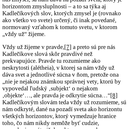
horizontom zmysluplnosti – a to sa týka aj
Kadlečíkových slov, ktorých zmysel je (rovnako
ako všetko vo svete) určený, či inak povedané,
normovaný vzťahom k tomuto svetu, v ktorom
„vždy už“ žijeme.
Vždy už žijeme v pravde,
[7]
a preto sú pre nás
Kadlečíkove slová skôr pravdivé než
prekvapujúce. Pravde tu rozumieme ako
neskrytosti (alétheia), v ktorej sa nám vždy už
dáva svet a jednotlivé súcna v ňom, pretože ona
„nie je nejakou známkou správnej vety, ktorú by
vypovedal ľudský ‚subjekt‘ o nejakom
‚objekte‘…, ale pravda je odkrytie súcna…“
[8]
Kadlečíkovým slovám teda vždy už rozumieme, sú
nám odkryté, dané na pozadí sveta ako horizontu
všetkých horizontov, ktorý vymedzuje hranice
toho, čo nám nikdy nemôže byť cudzie,