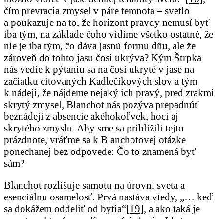
čím prevracia zmysel v páre temnota – svetlo
a poukazuje na to, že horizont pravdy nemusí byť
iba tým, na základe čoho vidíme všetko ostatné, že
nie je iba tým, čo dáva jasnú formu dňu, ale že
zároveň do tohto jasu čosi ukrýva? Kým Štrpka
nás vedie k pýtaniu sa na čosi ukryté v jase na
začiatku citovaných Kadlečíkových slov a tým
k nádeji, že nájdeme nejaký ich pravý, pred zrakmi
skrytý zmysel, Blanchot nás pozýva prepadnúť
beznádeji z absencie akéhokoľvek, hoci aj
skrytého zmyslu. Aby sme sa priblížili tejto
prázdnote, vráťme sa k Blanchotovej otázke
ponechanej bez odpovede: Čo to znamená byť
sám?
Blanchot rozlišuje samotu na úrovni sveta a
esenciálnu osamelosť. Prvá nastáva vtedy, „… keď
sa dokážem oddeliť od bytia“
[19]
, a ako taká je