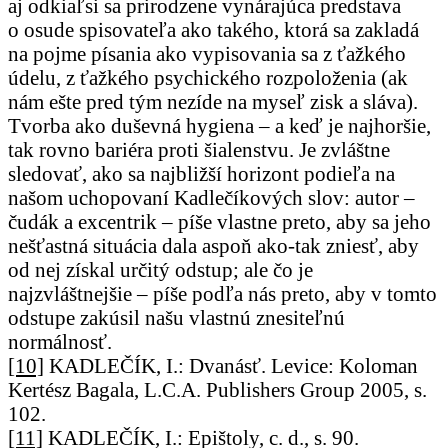
aj odkiaľsi sa prirodzene vynárajúca predstava
o osude spisovateľa ako takého, ktorá sa zakladá
na pojme písania ako vypisovania sa z ťažkého
údelu, z ťažkého psychického rozpoloženia (ak
nám ešte pred tým nezíde na myseľ zisk a sláva).
Tvorba ako duševná hygiena – a keď je najhoršie,
tak rovno bariéra proti šialenstvu. Je zvláštne
sledovať, ako sa najbližší horizont podieľa na
našom uchopovaní Kadlečíkových slov: autor –
čudák a excentrik – píše vlastne preto, aby sa jeho
nešťastná situácia dala aspoň ako-tak zniesť, aby
od nej získal určitý odstup; ale čo je
najzvláštnejšie – píše podľa nás preto, aby v tomto
odstupe zakúsil našu vlastnú znesiteľnú
normálnosť.
[10]
KADLEČÍK, I.: Dvanásť. Levice: Koloman
Kertész Bagala, L.C.A. Publishers Group 2005, s.
102.
[11]
KADLEČÍK, I.: Epištoly, c. d., s. 90.