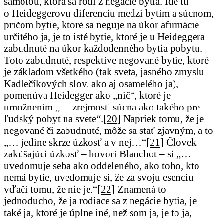
samotou, ktorá sa rodí z negácie bytia. Ide tu
o Heideggerovu diferenciu medzi bytím a súcnom,
pričom bytie, ktoré sa neguje na úkor afirmácie
určitého ja, je to isté bytie, ktoré je u Heideggera
zabudnuté na úkor každodenného bytia pobytu.
Toto zabudnuté, respektíve negované bytie, ktoré
je základom všetkého (tak sveta, jasného zmyslu
Kadlečíkových slov, ako aj osamelého ja),
pomenúva Heidegger ako „nič“, ktoré je
umožnením „… zrejmosti súcna ako takého pre
ľudský pobyt na svete“.
[20]
Napriek tomu, že je
negované či zabudnuté, môže sa stať zjavným, a to
„… jedine skrze úzkosť a v nej…“
[21]
Človek
zakúšajúci úzkosť – hovorí Blanchot – si „…
uvedomuje seba ako oddeleného, ako toho, kto
nemá bytie, uvedomuje si, že za svoju esenciu
vďačí tomu, že nie je.“
[22]
Znamená to
jednoducho, že ja rodiace sa z negácie bytia, je
také ja, ktoré je úplne iné, než som ja, je to ja,