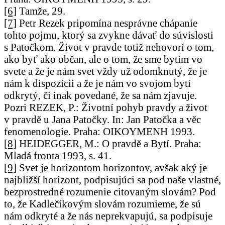
[6]
Tamže, 29.
[7]
Petr Rezek pripomína nesprávne chápanie
tohto pojmu, ktorý sa zvykne dávať do súvislosti
s Patočkom. Život v pravde totiž nehovorí o tom,
ako byť ako občan, ale o tom, že sme bytím vo
svete a že je nám svet vždy už odomknutý, že je
nám k dispozícii a že je nám vo svojom bytí
odkrytý, či inak povedané, že sa nám zjavuje.
Pozri REZEK, P.: Životní pohyb pravdy a život
v pravdě u Jana Patočky. In: Jan Patočka a věc
fenomenologie. Praha: OIKOYMENH 1993.
[8]
HEIDEGGER, M.: O pravdě a Bytí. Praha:
Mladá fronta 1993, s. 41.
[9]
Svet je horizontom horizontov, avšak aký je
najbližší horizont, podpisujúci sa pod naše vlastné,
bezprostredné rozumenie citovaným slovám? Pod
to, že Kadlečíkovým slovám rozumieme, že sú
nám odkryté a že nás neprekvapujú, sa podpisuje