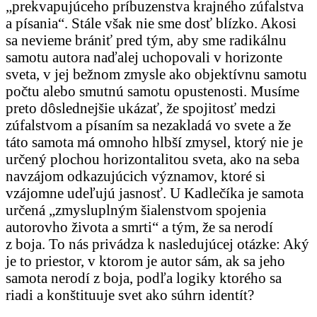
„prekvapujúceho príbuzenstva krajného zúfalstva
a písania“. Stále však nie sme dosť blízko. Akosi
sa nevieme brániť pred tým, aby sme radikálnu
samotu autora naďalej uchopovali v horizonte
sveta, v jej bežnom zmysle ako objektívnu samotu
počtu alebo smutnú samotu opustenosti. Musíme
preto dôslednejšie ukázať, že spojitosť medzi
zúfalstvom a písaním sa nezakladá vo svete a že
táto samota má omnoho hlbší zmysel, ktorý nie je
určený plochou horizontalitou sveta, ako na seba
navzájom odkazujúcich významov, ktoré si
vzájomne udeľujú jasnosť. U Kadlečíka je samota
určená „zmysluplným šialenstvom spojenia
autorovho života a smrti“ a tým, že sa nerodí
z boja. To nás privádza k nasledujúcej otázke: Aký
je to priestor, v ktorom je autor sám, ak sa jeho
samota nerodí z boja, podľa logiky ktorého sa
riadi a konštituuje svet ako súhrn identít?