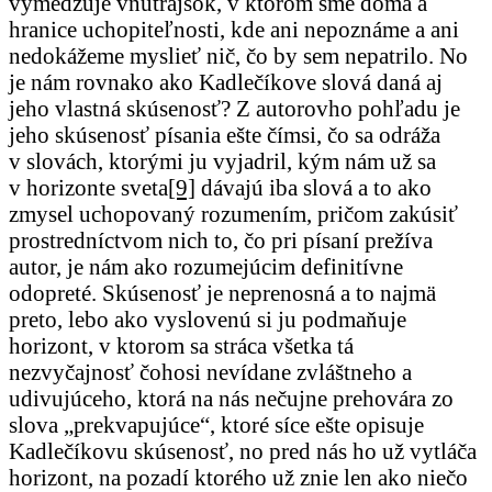
vymedzuje vnútrajšok, v ktorom sme doma a
hranice uchopiteľnosti, kde ani nepoznáme a ani
nedokážeme myslieť nič, čo by sem nepatrilo. No
je nám rovnako ako Kadlečíkove slová daná aj
jeho vlastná skúsenosť? Z autorovho pohľadu je
jeho skúsenosť písania ešte čímsi, čo sa odráža
v slovách, ktorými ju vyjadril, kým nám už sa
v horizonte sveta
[9]
dávajú iba slová a to ako
zmysel uchopovaný rozumením, pričom zakúsiť
prostredníctvom nich to, čo pri písaní prežíva
autor, je nám ako rozumejúcim definitívne
odopreté. Skúsenosť je neprenosná a to najmä
preto, lebo ako vyslovenú si ju podmaňuje
horizont, v ktorom sa stráca všetka tá
nezvyčajnosť čohosi nevídane zvláštneho a
udivujúceho, ktorá na nás nečujne prehovára zo
slova „prekvapujúce“, ktoré síce ešte opisuje
Kadlečíkovu skúsenosť, no pred nás ho už vytláča
horizont, na pozadí ktorého už znie len ako niečo