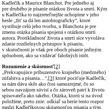
Kadlečík a Maurice Blanchot. Pre jedného aj
pre druhého je písanie otázkou života a smrti. Kým
u Kadlečíka to najzreteľnejšie uchopíme v jeho
hesle „žiť sa dá len autobiograficky“, ktoré
vystihuje celú jeho tvorbu, u Blanchota je pre
zmenu otázka písania spojená s otázkou smrti
autora. Protikladnosť života a smrti síce vyvoláva
zdanie rozdielnych prístupov k písaniu,
v skutočnosti je však pre oboch písanie jediným
spôsobom, ako sa vzdávať falošných istôt.
Rozumenie a skúsenosť
[2]
„Prekvapujúce príbuzenstvo krajného (medzného)
zúfalstva a písania…“,
[3]
ktoré pociťuje Kadlečík,
sa nám dáva skôr ako čosi samozrejmé, čo so
sebou navzájom súvisí a čo zároveň patrí k životu
spisovateľa ako takého. Otázka, ktorú si na úvod
položíme, preto znie: odkiaľ sa berie tento rozpor
medzi Kadlečíkovou skúsenosťou písania a tým,