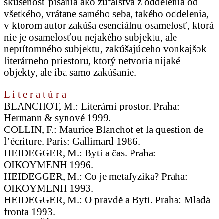
skúsenosť písania ako zúfalstva z oddelenia od
všetkého, vrátane samého seba, takého oddelenia,
v ktorom autor zakúša esenciálnu osamelosť, ktorá
nie je osamelosťou nejakého subjektu, ale
neprítomného subjektu, zakúšajúceho vonkajšok
literárneho priestoru, ktorý netvoria nijaké
objekty, ale iba samo zakúšanie.
L i t e r a t ú r a
BLANCHOT, M.: Literární prostor. Praha:
Hermann & synové 1999.
COLLIN, F.: Maurice Blanchot et la question de
l’écriture. Paris: Gallimard 1986.
HEIDEGGER, M.: Bytí a čas. Praha:
OIKOYMENH 1996.
HEIDEGGER, M.: Co je metafyzika? Praha:
OIKOYMENH 1993.
HEIDEGGER, M.: O pravdě a Bytí. Praha: Mladá
fronta 1993.