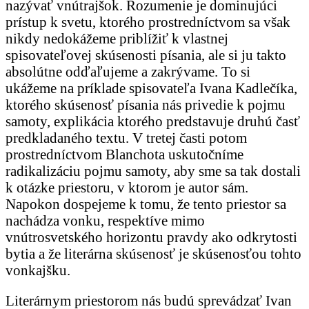
nazývať vnútrajšok. Rozumenie je dominujúci
prístup k svetu, ktorého prostredníctvom sa však
nikdy nedokážeme priblížiť k vlastnej
spisovateľovej skúsenosti písania, ale si ju takto
absolútne odďaľujeme a zakrývame. To si
ukážeme na príklade spisovateľa Ivana Kadlečíka,
ktorého skúsenosť písania nás privedie k pojmu
samoty, explikácia ktorého predstavuje druhú časť
predkladaného textu. V tretej časti potom
prostredníctvom Blanchota uskutočníme
radikalizáciu pojmu samoty, aby sme sa tak dostali
k otázke priestoru, v ktorom je autor sám.
Napokon dospejeme k tomu, že tento priestor sa
nachádza vonku, respektíve mimo
vnútrosvetského horizontu pravdy ako odkrytosti
bytia a že literárna skúsenosť je skúsenosťou tohto
vonkajšku.
Literárnym priestorom nás budú sprevádzať Ivan