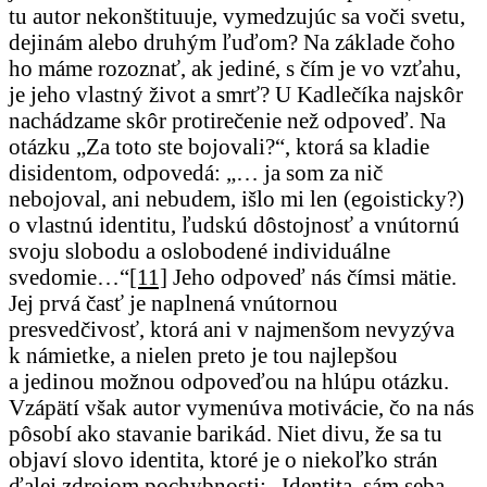
tu autor nekonštituuje, vymedzujúc sa voči svetu,
dejinám alebo druhým ľuďom? Na základe čoho
ho máme rozoznať, ak jediné, s čím je vo vzťahu,
je jeho vlastný život a smrť? U Kadlečíka najskôr
nachádzame skôr protirečenie než odpoveď. Na
otázku „Za toto ste bojovali?“, ktorá sa kladie
disidentom, odpovedá: „… ja som za nič
nebojoval, ani nebudem, išlo mi len (egoisticky?)
o vlastnú identitu, ľudskú dôstojnosť a vnútornú
svoju slobodu a oslobodené individuálne
svedomie…“
[11]
Jeho odpoveď nás čímsi mätie.
Jej prvá časť je naplnená vnútornou
presvedčivosť, ktorá ani v najmenšom nevyzýva
k námietke, a nielen preto je tou najlepšou
a jedinou možnou odpoveďou na hlúpu otázku.
Vzápätí však autor vymenúva motivácie, čo na nás
pôsobí ako stavanie barikád. Niet divu, že sa tu
objaví slovo identita, ktoré je o niekoľko strán
ďalej zdrojom pochybnosti: „Identita, sám seba