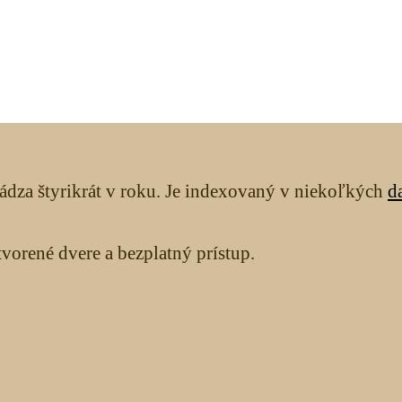
ádza štyrikrát v roku. Je indexovaný v niekoľkých
d
orené dvere a bezplatný prístup.