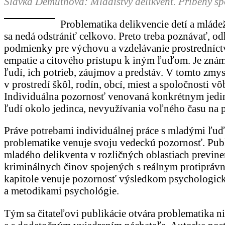
Slávka Démuthová: Mladistvý delikvent. Príbehy sp
Problematika delikvencie detí a mláde
sa nedá odstrániť celkovo. Preto treba poznávať, o
podmienky pre výchovu a vzdelávanie prostredníctv
empatie a citového prístupu k iným ľuďom. Je znám
ľudí, ich potrieb, záujmov a predstáv. V tomto zmy
v prostredí škôl, rodín, obcí, miest a spoločnosti 
Individuálna pozornosť venovaná konkrétnym jedi
ľudí okolo jedinca, nevyužívania voľného času na 
Práve potrebami individuálnej práce s mladými ľuď
problematike venuje svoju vedeckú pozornosť. Publ
mladého delikventa v rozličných oblastiach previnen
kriminálnych činov spojených s reálnym protiprá
kapitole venuje pozornosť výsledkom psychologickéh
a metodikami psychológie.
Tým sa čitateľovi publikácie otvára problematika ni