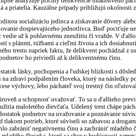
pne analyzuje príčiny delikvencie mladistvého pácha
 a priatelia. Kauzálne prípady približujú okolnosti z
s rodinou socializáciu jedinca a získavanie dôvery a
ovanie dospievajúceho jednotlivca. Buď pociťuje ne
c vedie až k pohlavnému zneužitiu či vražde. V ďalšo
tí s plánmi, túžbami a cieľmi života a ich dosiahnuti
ného trestu napriek faktu, že delikvent pochádzal z 
podnetov ho priviedli až k delikventnému činu.
ostatok lásky, pochopenia a ľudskej blízkosti s dôsl
 na zdraví podpálením človeka, ktorý na následky pop
rocese výchovy, lebo páchateľ svoj trestný čin oľutov
o úroveň a schopnosť uvažovať. To sa u ďalšieho prev
tia maloletého dievčaťa. Udelený trest chápe páchat
edostatok podnetov na uvažovanie a poznávanie súvis
d tlakom potrieb, ktoré súviseli so zábavou a drogam
ohlo zabrániť negatívnemu činu a zachrániť mladého č
mladého človeka, ktorý sa chce v budúcnosti zamerať n