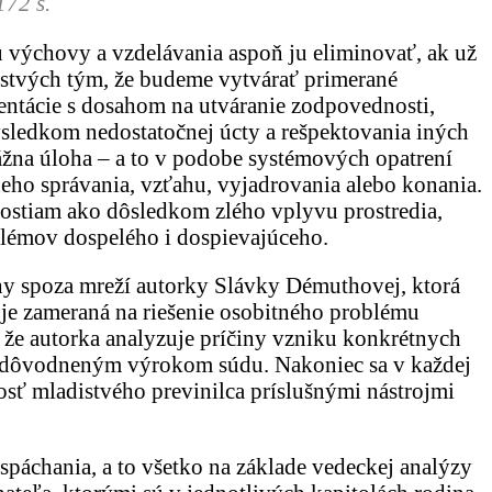
172 s.
u výchovy a vzdelávania aspoň ju eliminovať, ak už
distvých tým, že budeme vytvárať primerané
entácie s dosahom na utváranie zodpovednosti,
ýsledkom nedostatočnej úcty a rešpektovania iných
vážna úloha – a to v podobe systémových opatrení
vneho správania, vzťahu, vyjadrovania alebo konania.
stiam ako dôsledkom zlého vplyvu prostredia,
blémov dospelého i dospievajúceho.
ehy spoza mreží autorky Slávky Démuthovej, ktorá
 je zameraná na riešenie osobitného problému
, že autorka analyzuje príčiny vzniku konkrétnych
 zdôvodneným výrokom súdu. Nakoniec sa v každej
osť mladistvého previnilca príslušnými nástrojmi
 spáchania, a to všetko na základe vedeckej analýzy