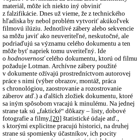
materiál, môže ich niekto iný obviniť
z falzifikácie. Dnes už vieme, že z technického
hľadiska by nebol problém vytvoriť akúkoľvek
filmovú ilúziu. Jednotlivé zábery alebo sekvencie
sa môžu javiť ako neuveriteľné, neskutočné, ale
podriaďujú sa významu celého dokumentu a ten
môže byť napriek tomu uveriteľný. Ide
o
hodnovernosť
celého dokumentu, ktorú od filmu
požaduje Lotman. Archívne zábery použité
v dokumente ožívajú prostredníctvom autorovej
práce s nimi (výber obrazov, montáž, práca
s chronológiou, zaostrovanie a rozostrovanie
záberov atď.) a ďalších zložiek dokumentu, ktoré
sa iným spôsobom vracajú k minulému. Na jednej
strane tak sú „faktické“ dôkazy – listy, dobové
fotografie a filmy,
[20]
štatistické údaje atď.,
s ktorými explicitne pracujú historici, na druhej
strane sú spomienky účastníkov, ich pocity