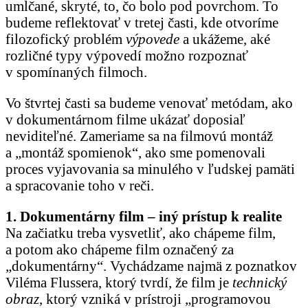
umlčané, skryté, to, čo bolo pod povrchom. To
budeme reflektovať v tretej časti, kde otvoríme
filozofický problém
výpovede
a ukážeme, aké
rozličné typy výpovedí možno rozpoznať
v spomínaných filmoch.
Vo štvrtej časti sa budeme venovať metódam, ako
v dokumentárnom filme ukázať doposiaľ
neviditeľné. Zameriame sa na filmovú montáž
a „montáž spomienok“, ako sme pomenovali
proces vyjavovania sa minulého v ľudskej pamäti
a spracovanie toho v reči.
1. Dokumentárny film – iný prístup k realite
Na začiatku treba vysvetliť, ako chápeme film,
a potom ako chápeme film označený za
„dokumentárny“. Vychádzame najmä z poznatkov
Viléma Flussera, ktorý tvrdí, že film je
technický
obraz
, ktorý vzniká v prístroji „programovou