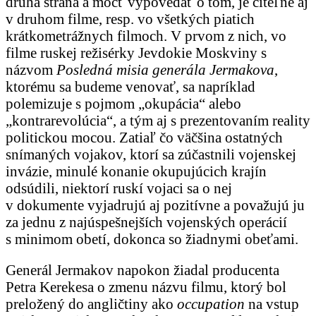
druhá strana a môcť vypovedať o tom, je citeľné aj
v druhom filme, resp. vo všetkých piatich
krátkometrážnych filmoch. V prvom z nich, vo
filme ruskej režisérky Jevdokie Moskviny s
názvom
Posledná misia generála Jermakova
,
ktorému sa budeme venovať, sa napríklad
polemizuje s pojmom „okupácia“ alebo
„kontrarevolúcia“, a tým aj s prezentovaním reality
politickou mocou. Zatiaľ čo väčšina ostatných
snímaných vojakov, ktorí sa zúčastnili vojenskej
invázie, minulé konanie okupujúcich krajín
odsúdili, niektorí ruskí vojaci sa o nej
v dokumente vyjadrujú aj pozitívne a považujú ju
za jednu z najúspešnejších vojenských operácií
s minimom obetí, dokonca so žiadnymi obeťami.
Generál Jermakov napokon žiadal producenta
Petra Kerekesa o zmenu názvu filmu, ktorý bol
preložený do angličtiny ako
occupation
na vstup