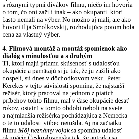
s rôznymi typmi divákov filmu, niečo im hovoria
o tom, čo oni zažili inak – ako okupanti, ktorí
často nemali na výber. No možno aj mali, ale ako
hovorí Iľja Smolkovskij, rozhodujúca potom bola
cena za vlastný výber.
4. Filmová montáž a montáž spomienok ako
dialóg s minulosťou a s druhým
Tí, ktorí majú priamu skúsenosť s udalosťou
okupácie a pamätajú si ju tak, že ju zažili ako
dospelí, sú dnes v dôchodkovom veku. Peter
Kerekes v tejto súvislosti spomína, že najstarší
režisér, ktorý pracoval na jednom z piatich
príbehov tohto filmu, mal v čase okupácie desať
rokov, ostatní v tomto období neboli na svete
a najmladšia režisérka pochádzajúca z Nemecka
o tejto udalosti vôbec netušila. Aj na začiatku
filmu
Môj neznámy vojak
sa spomína udalosť
okupácie Československa tak, že autorka sa