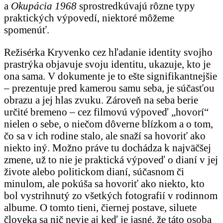
a
Okupácia 1968
sprostredkúvajú rôzne typy
praktických výpovedí, niektoré môžeme
spomenúť.
Režisérka Kryvenko cez hľadanie identity svojho
prastrýka objavuje svoju identitu, ukazuje, kto je
ona sama. V dokumente je to ešte signifikantnejšie
– prezentuje pred kamerou samu seba, je súčasťou
obrazu a jej hlas zvuku. Zároveň na seba berie
určité bremeno – cez filmovú výpoveď „hovorí“
nielen o sebe, o niečom dôverne blízkom a o tom,
čo sa v ich rodine stalo, ale snaží sa hovoriť ako
niekto iný. Možno práve tu dochádza k najväčšej
zmene, už to nie je praktická výpoveď o dianí v jej
živote alebo politickom dianí, súčasnom či
minulom, ale pokúša sa hovoriť ako niekto, kto
bol vystrihnutý zo všetkých fotografií v rodinnom
albume. O tomto tieni, čiernej postave, siluete
človeka sa nič nevie aj keď je jasné, že táto osoba