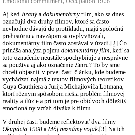
Emotional commitment, Occupation 1968
Aj keď
hraný
a
dokumentárny
film, ako sa dnes
označujú dva druhy filmov, ktoré sa často
nevhodne dávajú do protikladu, majú spoločnú
prehistóriu a navzájom sa ovplyvňovali,
dokumentárny film často zostával v úzadí.
[2]
Čo
prináša analýza pojmu
dokumentárny film
, keď sa
toto označenie neustále spochybňuje a nesprávne
sa používa aj ako označenie žánru? To by sme
chceli objasniť v prvej časti článku, kde budeme
vychádzať najmä z textov filmových teoretikov
Guya Gauthiera a Jurija Michajloviča Lotmana,
ktorí rôznym spôsobom riešia problém filmovej
reality a ilúzie a pri tom je pre obidvoch dôležitý
emocionálny vzťah diváka k filmu.
V druhej časti budeme reflektovať dva filmy
Okupácia 1968
a
Môj neznámy vojak
.
[3]
Na ich