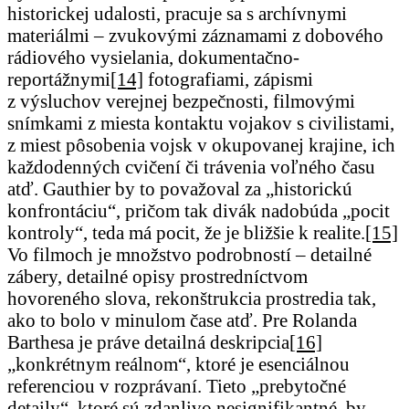
historickej udalosti, pracuje sa s archívnymi
materiálmi – zvukovými záznamami z dobového
rádiového vysielania, dokumentačno-
reportážnymi
[14]
fotografiami, zápismi
z výsluchov verejnej bezpečnosti, filmovými
snímkami z miesta kontaktu vojakov s civilistami,
z miest pôsobenia vojsk v okupovanej krajine, ich
každodenných cvičení či trávenia voľného času
atď. Gauthier by to považoval za „historickú
konfrontáciu“, pričom tak divák nadobúda „pocit
kontroly“, teda má pocit, že je bližšie k realite.
[15]
Vo filmoch je množstvo podrobností – detailné
zábery, detailné opisy prostredníctvom
hovoreného slova, rekonštrukcia prostredia tak,
ako to bolo v minulom čase atď. Pre Rolanda
Barthesa je práve detailná deskripcia
[16]
„konkrétnym reálnom“, ktoré je esenciálnou
referenciou v rozprávaní. Tieto „prebytočné
detaily“, ktoré sú zdanlivo nesignifikantné, by