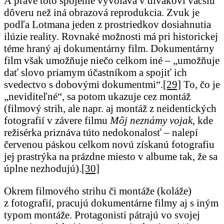
A práve toto spojenie vyvoláva v divákovi väčšiu
dôveru než iná obrazová reprodukcia. Zvuk je
podľa Lotmana jeden z prostriedkov dosiahnutia
ilúzie reality. Rovnaké možnosti má pri historickej
téme hraný aj dokumentárny film. Dokumentárny
film však umožňuje niečo celkom iné – „umožňuje
dať slovo priamym účastníkom a spojiť ich
svedectvo s dobovými dokumentmi“.
[29]
To, čo je
„neviditeľné“, sa potom ukazuje cez montáž
(filmový strih, ale napr. aj montáž z neidentických
fotografií v závere filmu
Môj neznámy vojak
, kde
režisérka priznáva túto nedokonalosť – nalepí
červenou páskou celkom novú získanú fotografiu
jej prastrýka na prázdne miesto v albume tak, že sa
úplne nezhodujú).
[30]
Okrem filmového strihu či montáže (koláže)
z fotografií, pracujú dokumentárne filmy aj s iným
typom montáže. Protagonisti pátrajú vo svojej