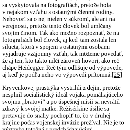
sa vyskytovala na fotografiách, pretože bola
v nejakom vzťahu s ostatnými členmi rodiny.
Nehovorí sa o nej nielen v súkromí, ale ani na
verejnosti, pretože tento človek bol umlčaný
svojím činom. Tak ako možno rozpoznať, že na
fotografiách bol človek, aj keď tam zostala len
silueta, ktorá v spojení s ostatnými osobami
vyjadruje vzájomný vzťah, tak môžeme povedať,
že aj ten, kto takto mlčí zároveň hovorí, ako reč
chápe Heidegger. Reč tým odlišuje od výpovede,
aj keď je podľa neho vo výpovedi prítomná.
[25]
Kryvenkovej prastrýka vystrihli z dejín, pretože
nesplnil socialistický ideál vojaka pomáhajúceho
svojmu „bratovi“ a po úspešnej misii sa nevrátil
zdravý k svojej matke. Režisérkine úsilie sa
pretavuje do snahy pochopiť to, čo v druhej
krajine počas vojenskej invázie prežíval. Nie je to
výstavba totožná s predchádzajúcimi