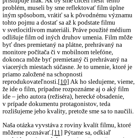
pristupuje inak. Ak by sme chceli riešiť tento
problém, museli by sme reflektovať film úplne
iným spôsobom, vrátiť sa k pôvodnému významu
tohto pojmu a dostať sa až k podstate filmu
v svetlocitlivom materiáli. Práve použité médium
odlišuje film od iných druhov umenia. Film môže
byť dnes premietaný na plátne, prehrávaný na
monitore počítača či v mobilnom telefóne,
dokonca môže byť premietaný či prehrávaný na
viacerých miestach súčasne. Je to umenie, ktoré je
priamo založené na schopnosti
reprodukovateľnosti.
[10]
Ak ho sledujeme, vieme,
že ide o film, prípadne rozpoznáme aj o aký film
ide – jeho autora (režiséra), herecké obsadenie,
v prípade dokumentu protagonistov, teda
rozlišujeme jeho kvality, pretože sme sa to naučili.
Naša otázka vyvstáva z roviny kvalít filmu, ktoré
môžeme poznávať.
[11]
Pýtame sa, odkiaľ