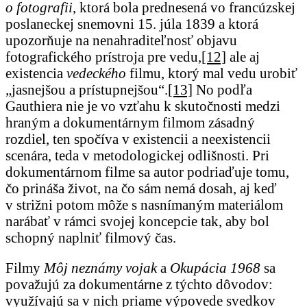
o fotografii
, ktorá bola prednesená vo francúzskej
poslaneckej snemovni 15. júla 1839 a ktorá
upozorňuje na nenahraditeľnosť objavu
fotografického prístroja pre vedu,
[12]
ale aj
existencia
vedeckého
filmu, ktorý mal vedu urobiť
„jasnejšou a prístupnejšou“.
[13]
No podľa
Gauthiera nie je vo vzťahu k skutočnosti medzi
hraným a dokumentárnym filmom zásadný
rozdiel, ten spočíva v existencii a neexistencii
scenára, teda v metodologickej odlišnosti. Pri
dokumentárnom filme sa autor podriaďuje tomu,
čo prináša život, na čo sám nemá dosah, aj keď
v strižni potom môže s nasnímaným materiálom
narábať v rámci svojej koncepcie tak, aby bol
schopný naplniť filmový čas.
Filmy
Môj neznámy vojak
a
Okupácia 1968
sa
považujú za dokumentárne z týchto dôvodov:
využívajú sa v nich priame výpovede svedkov