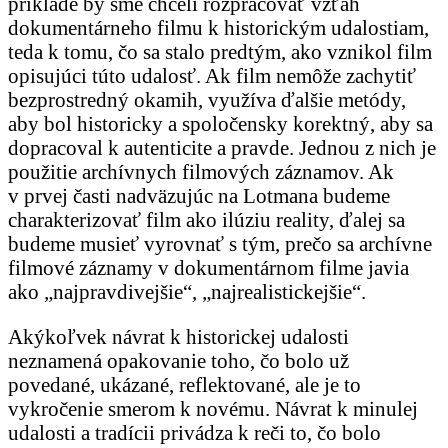
príklade by sme chceli rozpracovať vzťah
dokumentárneho filmu k historickým udalostiam,
teda k tomu, čo sa stalo predtým, ako vznikol film
opisujúci túto udalosť. Ak film nemôže zachytiť
bezprostredný okamih, využíva ďalšie metódy,
aby bol historicky a spoločensky korektný, aby sa
dopracoval k
autenticite a pravde. Jednou z nich je
použitie archívnych filmových záznamov. Ak
v prvej časti nadväzujúc na Lotmana budeme
charakterizovať film ako ilúziu reality, ďalej sa
budeme musieť vyrovnať s tým, prečo sa archívne
filmové záznamy v dokumentárnom filme javia
ako „najpravdivejšie“, „najrealistickejšie“.
Akýkoľvek návrat k historickej udalosti
neznamená opakovanie toho, čo bolo už
povedané, ukázané, reflektované, ale je to
vykročenie smerom k novému. Návrat k minulej
udalosti a tradícii privádza k reči to, čo bolo