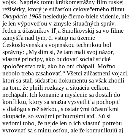
vojsk. Napriek tomu krátkometrážny film ruskej
režisérky, ktorý je súčasťou celovečerného filmu
Okupácia 1968
nesleduje čierno-biele videnie, nie
je len výpoveďou v zmysle situačných správ.
Jeden z účastníkov Iľja Smolkovskij sa vo filme
zamýšľa nad tým, či vstup na územie
Československa s vojenskou technikou bol
správny: „Myslím si, že tam mali svoj názor,
vlastné princípy, ako budovať socialistické
spoločenstvo tak, ako ho oni chápali. Možno
nebolo treba zasahovať.“ Všetci zúčastnení vojaci,
ktorí sa stali súčasťou dokumentu sa však zhodli
na tom, že plnili rozkazy a situáciu celkom
nechápali. Ich konanie a myslenie sa dostali do
konfliktu, ktorý sa snažia vysvetliť a pochopiť
v dialógu s režisérkou, s ostatnými účastníkmi
okupácie, so svojimi príbuznými atď. Sú si
vedomí toho, že nejde len o ich vlastnú potrebu
vyrovnať sa s minulosťou, ale že komunikujú aj