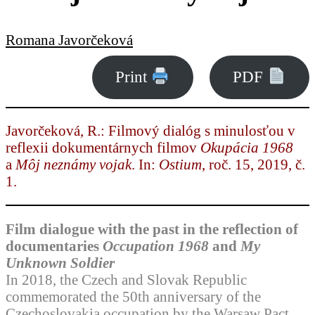
Romana Javorčeková
Print
PDF
Javorčeková, R.: Filmový dialóg s minulosťou v
reflexii dokumentárnych filmov
Okupácia 1968
a
Môj neznámy vojak
. In:
Ostium
, roč. 15, 2019, č.
1.
Film dialogue with the past in the reflection of
documentaries
Occupation 1968
and
My
Unknown Soldier
In 2018, the Czech and Slovak Republic
commemorated the 50th anniversary of the
Czechoslovakia occupation by the Warsaw Pact