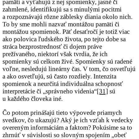
pamäti a vyťahujú z nej spomienky, jasné či
zahmlené, identifikujú sa s minulými pocitmi
a rozpoznávajú rôzne záblesky diania okolo nich.
To by sme mohli nazvať montážou pamäti či
montážou spomienok. Päť desaťročí je totiž viac
ako polovica ľudského života, po tejto dobe sa
stráca bezprostrednosť či dojem práve
prežívaného, niektorí však tvrdia, že ich
spomienky sú celkom živé. Spomienky sú radené
voľne, nesledujú lineárny čas. V tom, čo osvetľujú
a ako osvetľujú, sú často rozdiely. Intenzita
spomienok a neurčitá individuálna schopnosť
interpretácie či „správneho videnia“
[31]
sú
u každého človeka iné.
Čo potom prinášajú tieto výpovede priamych
svedkov, čo ukazujú? Aký je ich vzťah k vedecky
overeným informáciám a faktom? Pokúsime sa to
zhrnúť v súvislosti so slovným spojením „obeť