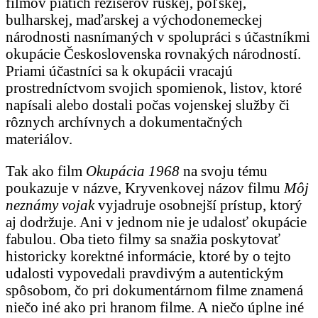
filmov piatich režisérov ruskej, poľskej,
bulharskej, maďarskej a východonemeckej
národnosti nasnímaných v spolupráci s účastníkmi
okupácie Československa rovnakých národností.
Priami účastníci sa k okupácii vracajú
prostredníctvom svojich spomienok, listov, ktoré
napísali alebo dostali počas vojenskej služby či
rôznych archívnych a dokumentačných
materiálov.
Tak ako film
Okupácia 1968
na svoju tému
poukazuje v názve, Kryvenkovej názov filmu
Môj
neznámy vojak
vyjadruje osobnejší prístup, ktorý
aj dodržuje. Ani v jednom nie je udalosť okupácie
fabulou. Oba tieto filmy sa snažia poskytovať
historicky korektné informácie, ktoré by o tejto
udalosti vypovedali pravdivým a autentickým
spôsobom, čo pri dokumentárnom filme znamená
niečo iné ako pri hranom filme. A niečo úplne iné