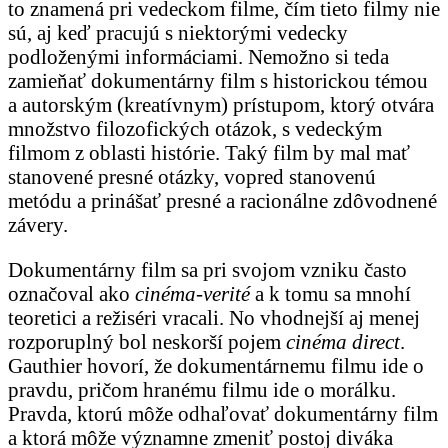
to znamená pri vedeckom filme, čím tieto filmy nie
sú, aj keď pracujú s niektorými vedecky
podloženými informáciami. Nemožno si teda
zamieňať dokumentárny film s historickou témou
a autorským (kreatívnym) prístupom, ktorý otvára
množstvo filozofických otázok, s vedeckým
filmom z oblasti histórie. Taký film by mal mať
stanovené presné otázky, vopred stanovenú
metódu a prinášať presné a racionálne zdôvodnené
závery.
Dokumentárny film sa pri svojom vzniku často
označoval ako
cinéma-verité
a k tomu sa mnohí
teoretici a režiséri vracali. No vhodnejší aj menej
rozporuplný bol neskorší pojem
cinéma direct
.
Gauthier hovorí, že dokumentárnemu filmu ide o
pravdu, pričom hranému filmu ide o morálku.
Pravda, ktorú môže odhaľovať dokumentárny film
a ktorá môže významne zmeniť postoj diváka