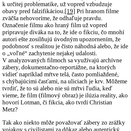
k určitej problematike, už vopred vzbudzuje
obavy pred falzifikáciou.
[19]
Pri hranom filme
zväčša nehovoríme, že odhaľuje pravdu.
Označenie filmu ako hraný film už vopred
pripravuje diváka na to, že ide o fikciu, čo mnohí
autori ešte zosilňujú úvodným upozornením, že
podobnosť s realitou je čisto náhodná alebo, že ide
o „voľné“ zachytenie nejakej udalosti.
V analyzovaných filmoch sa využívajú archívne
zábery, dokumentačno-reportážne, na ktorých
vidieť napríklad mŕtve telá, často pomliaždené,
s chýbajúcimi časťami, na uliciach je krv. Môžeme
tvrdiť, že to sú alebo nie sú mŕtvi ľudia, keď
vieme, že film (filmový obraz) je ilúzia reality, ako
hovorí Lotman, či fikcia, ako tvrdí Christian
Metz?
Tak ako niekto môže považovať zábery zo zrážky
vojakov s civilistami za dôkaz alebo autentický