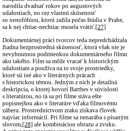
narodila dvadsať rokov po augustových
udalostiach, no cez vlastnú skúsenosť
so xenofóbiou, ktorú zažila počas štúdia v Prahe,
sa k nej chtiac-nechtiac musela vrátiť.
[27]
Dokumentárnej práci tvorcov teda nepredchádzala
žiadna bezprostredná skúsenosť, ktorá však nie je
nevyhnutnou podmienkou dokumentárneho filmu
ako takého. Film sa môže vracať k historickým
udalostiam a používa na to svoje prostriedky,
ktoré sú iné ako v literárnych prácach
s historickou témou. Jedným z nich je detailná
deskripcia, o ktorej hovorí Barthes v súvislosti
s literatúrou, no tá sa pri filme stáva ešte
popisnejšou ako v literatúre vďaka filmovému
záberu. Prostredníctvom zraku získava človek
najviac informácií. Pri filme sa nenarába s písaným
slovom,
[28]
ale kombináciou obrazu a zvuku.