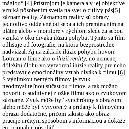
mágiou“.
[4]
Prístrojom je kamera a v jej objektíve
vzniká pôsobením svetla na svetlo citlivý pás
[5]
záznam reality. Záznamom reality sú obrazy
jednotlivo oddelené od seba a ich premietaním na
plátne alebo v monitore v rýchlom slede za sebou
vzniká v oku diváka ilúzia pohybu. Týmto sa film
odlišuje od fotografie, na ktorú bezprostredne
nadviazal. Aj na základe ilúzie pohybu hovorí
Lotman o filme ako o
ilúzii reality
, no nemenej
dôležitú úlohu vo vytvorení ilúzie reality pre neho
predstavuje emocionálny vzťah diváka k filmu.
[6]
S výnimkou nemých filmov je zvuk
neodmysliteľnou súčasťou filmov, a tak možno
hovoriť o auditívnej zložke filmu ako o zvukovom
zázname. Zvuk môže byť synchrónny s obrazom
alebo môže byť vytvorený a pridaný k filmovému
obrazu dodatočne, pričom takisto ako obraz
pracuje určitým spôsobom s informáciou a dokáže
emocionálne pôsobiť.