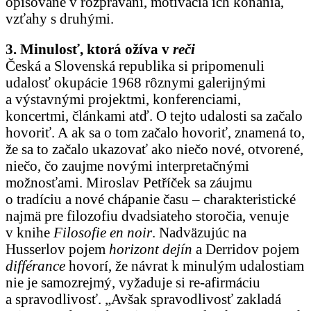
opisované v rozprávaní, motivácia ich konania,
vzťahy s druhými.
3. Minulosť, ktorá ožíva v
reči
Česká a Slovenská republika si pripomenuli
udalosť okupácie 1968 rôznymi galerijnými
a výstavnými projektmi, konferenciami,
koncertmi, článkami atď. O tejto udalosti sa začalo
hovoriť. A ak sa o tom začalo hovoriť, znamená to,
že sa to začalo ukazovať ako niečo nové, otvorené,
niečo, čo zaujme novými interpretačnými
možnosťami. Miroslav Petříček sa záujmu
o tradíciu a nové chápanie času – charakteristické
najmä pre filozofiu dvadsiateho storočia, venuje
v knihe
Filosofie en noir
. Nadväzujúc na
Husserlov pojem
horizont dejín
a Derridov pojem
différance
hovorí, že návrat k minulým udalostiam
nie je samozrejmý, vyžaduje si re-afirmáciu
a spravodlivosť. „Avšak spravodlivosť zakladá