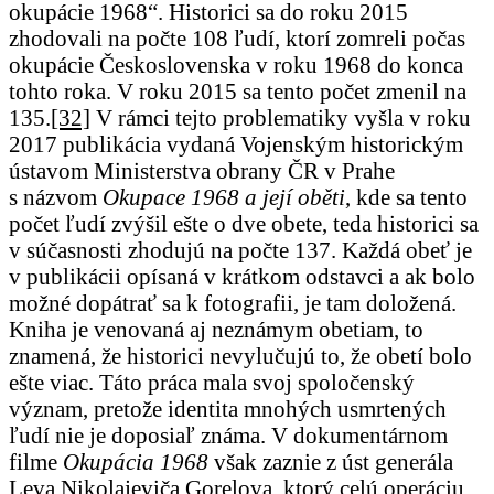
okupácie 1968“. Historici sa do roku 2015
zhodovali na počte 108 ľudí, ktorí zomreli počas
okupácie Československa v roku 1968 do konca
tohto roka. V roku 2015 sa tento počet zmenil na
135.
[32]
V rámci tejto problematiky vyšla v roku
2017 publikácia vydaná Vojenským historickým
ústavom Ministerstva obrany ČR v Prahe
s názvom
Okupace 1968 a její oběti
, kde sa tento
počet ľudí zvýšil ešte o dve obete, teda historici sa
v súčasnosti zhodujú na počte 137. Každá obeť je
v publikácii opísaná v krátkom odstavci a ak bolo
možné dopátrať sa k fotografii, je tam doložená.
Kniha je venovaná aj neznámym obetiam, to
znamená, že historici nevylučujú to, že obetí bolo
ešte viac. Táto práca mala svoj spoločenský
význam, pretože identita mnohých usmrtených
ľudí nie je doposiaľ známa. V dokumentárnom
filme
Okupácia 1968
však zaznie z úst generála
Leva Nikolajeviča Gorelova, ktorý celú operáciu