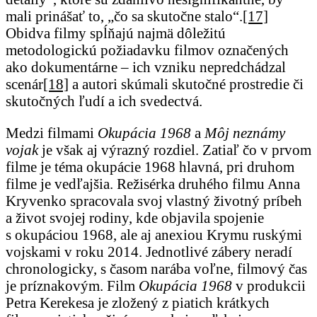
mali prinášať to, „čo sa skutočne stalo“.
[17]
Obidva filmy spĺňajú najmä dôležitú
metodologickú požiadavku filmov označených
ako dokumentárne – ich vzniku nepredchádzal
scenár
[18]
a autori skúmali skutočné prostredie či
skutočných ľudí a ich svedectvá.
Medzi filmami
Okupácia 1968
a
Môj neznámy
vojak
je však aj výrazný rozdiel. Zatiaľ čo v prvom
filme je téma okupácie 1968 hlavná, pri druhom
filme je vedľajšia. Režisérka druhého filmu Anna
Kryvenko spracovala svoj vlastný životný príbeh
a život svojej rodiny, kde objavila spojenie
s okupáciou 1968, ale aj anexiou Krymu ruskými
vojskami v roku 2014. Jednotlivé zábery neradí
chronologicky, s časom narába voľne, filmový čas
je príznakovým. Film
Okupácia 1968
v produkcii
Petra Kerekesa je zložený z piatich krátkych