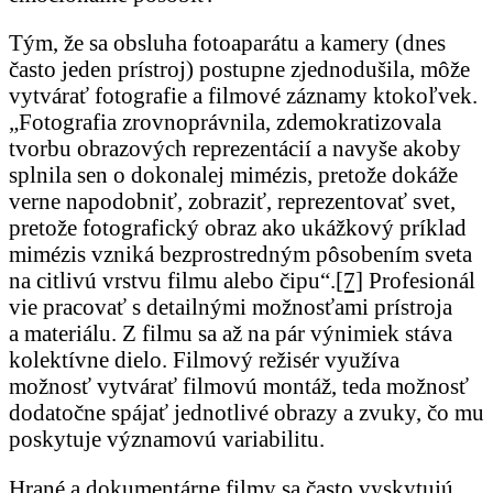
Tým, že sa obsluha fotoaparátu a kamery (dnes
často jeden prístroj) postupne zjednodušila, môže
vytvárať fotografie a filmové záznamy ktokoľvek.
„Fotografia zrovnoprávnila, zdemokratizovala
tvorbu obrazových reprezentácií a navyše akoby
splnila sen o dokonalej mimézis, pretože dokáže
verne napodobniť, zobraziť, reprezentovať svet,
pretože fotografický obraz ako ukážkový príklad
mimézis vzniká bezprostredným pôsobením sveta
na citlivú vrstvu filmu alebo čipu“.
[7]
Profesionál
vie pracovať s detailnými možnosťami prístroja
a materiálu. Z filmu sa až na pár výnimiek stáva
kolektívne dielo. Filmový režisér využíva
možnosť vytvárať filmovú montáž, teda možnosť
dodatočne spájať jednotlivé obrazy a zvuky, čo mu
poskytuje významovú variabilitu.
Hrané a dokumentárne filmy sa často vyskytujú