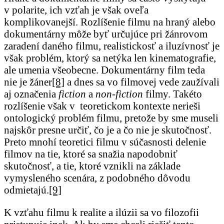
v polarite, ich vzťah je však oveľa
komplikovanejší. Rozlíšenie filmu na hraný alebo
dokumentárny môže byť určujúce pri žánrovom
zaradení daného filmu, realistickosť a iluzívnosť je
však problém, ktorý sa netýka len kinematografie,
ale umenia všeobecne. Dokumentárny film teda
nie je žáner
[8]
a dnes sa vo filmovej vede zaužívali
aj označenia
fiction
a
non-fiction
filmy. Takéto
rozlíšenie však v teoretickom kontexte nerieši
ontologický problém filmu, pretože by sme museli
najskôr presne určiť, čo je a čo nie je skutočnosť.
Preto mnohí teoretici filmu v súčasnosti delenie
filmov na tie, ktoré sa snažia napodobniť
skutočnosť, a tie, ktoré vznikli na základe
vymysleného scenára, z podobného dôvodu
odmietajú.
[9]
K vzťahu filmu k realite a ilúzii sa vo filozofii