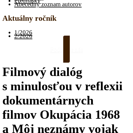
Prednášky
Abecedný zoznam autorov
Aktuálny ročník
1/2026
2/2026
Podporte nás
Filmový dialóg
s minulosťou v reflexii
dokumentárnych
filmov Okupácia 1968
a Môj neznámy vojak