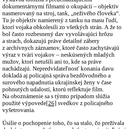
dokumentárnymi filmami o okupácii – objektív
nasmerovaný na stroj, tank, „neživého človeka“.
Tu je objektív namierený z tanku na masu ľudí,
ktorí vojaka obkolesili zo všetkých strán. A že to
bol často rozbesnený dav vyvolávajúci hrôzu
a strach, dokazujú práve detailné zábery
z archívnych záznamov, ktoré často zachytávajú
výraz v tvári vojakov – neskúsených mladých
mužov, ktorí netušili ani to, kde sa práve
nachádzajú. Nepredvídateľnosť konania davu
dokladá aj policajná správa bezdôvodného a
surového napadnutia ukrajinskej ženy v čase
pohnutých udalostí, ktorú reflektuje film.
Na oboznámenie sa s týmto prípadom slúžia
použité výpovede
[26]
svedkov z policajného
vyšetrovania.
Úsilie o pochopenie toho, čo sa stalo, čo prežívala