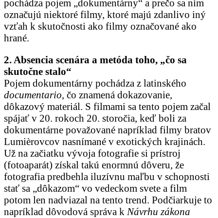
pochádza pojem „dokumentárny“ a prečo sa ním
označujú niektoré filmy, ktoré majú zdanlivo iný
vzťah k skutočnosti ako filmy označované ako
hrané.
2. Absencia scenára a metóda toho, „čo sa
skutočne stalo“
Pojem dokumentárny pochádza z latinského
documentario
, čo znamená dokazovanie,
dôkazový materiál. S filmami sa tento pojem začal
spájať v 20. rokoch 20. storočia, keď boli za
dokumentárne považované napríklad filmy bratov
Lumièrovcov nasnímané v exotických krajinách.
Už na začiatku vývoja fotografie si prístroj
(fotoaparát) získal takú enormnú dôveru, že
fotografia predbehla iluzívnu maľbu v schopnosti
stať sa „dôkazom“ vo vedeckom svete a film
potom len nadviazal na tento trend. Podčiarkuje to
napríklad dôvodová správa k
Návrhu zákona