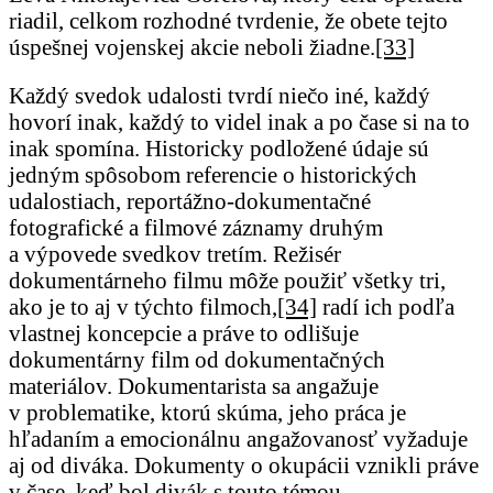
riadil, celkom rozhodné tvrdenie, že obete tejto
úspešnej vojenskej akcie neboli žiadne.
[33]
Každý svedok udalosti tvrdí niečo iné, každý
hovorí inak, každý to videl inak a po čase si na to
inak spomína. Historicky podložené údaje sú
jedným spôsobom referencie o historických
udalostiach, reportážno-dokumentačné
fotografické a filmové záznamy druhým
a výpovede svedkov tretím. Režisér
dokumentárneho filmu môže použiť všetky tri,
ako je to aj v týchto filmoch,
[34]
radí ich podľa
vlastnej koncepcie a práve to odlišuje
dokumentárny film od dokumentačných
materiálov. Dokumentarista sa angažuje
v problematike, ktorú skúma, jeho práca je
hľadaním a emocionálnu angažovanosť vyžaduje
aj od diváka. Dokumenty o okupácii vznikli práve
v čase, keď bol divák s touto témou