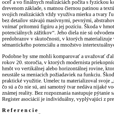
oceľ a vo finálnych realizáciách počíta s fyzicko
drevenom základe, s matnou čiernou patinou a text
svojich realizáciách vždy využíva mierku a tvary ľu
bez detailov stávajú masívnymi, pevnými, abstraho
vnímať prítomnú figúru a jej pozíciu. Škoda v hmote
potenciálnych zážitkov“. Jeho diela nie sú odvoden
predobrazov v skutočnosti, v ktorých materializuje
sémantického potenciálu a množstvo intertextuálnyc
Podobne by sme mohli komparovať a uvažovať ďalej,
rokov 20. storočia, v ktorých modernista priekopn
hmôt vo vertikálnej alebo horizontálnej rovine, k
neustále sa meniacich požiadaviek na funkciu. Škodo
praktické využitie. Umelec tu materializoval svoje 
čo sú a čo nie sú, ani samotný tvar nedáva nijaké v
známej reality. Bez rozpoznania nastupuje pýtanie
Register asociácií je individuálny, vyplývajúci z
R e f e r e n c i e