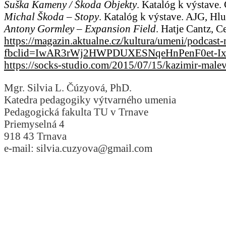
Suška Kameny / Škoda Objekty
. Katalóg k výstave
Michal Škoda – Stopy
. Katalóg k výstave. AJG, Hl
Antony Gormley – Expansion Field
. Hatje Cantz, 
https://magazin.aktualne.cz/kultura/umeni/podca
fbclid=IwAR3rWj2HWPDUXESNqeHnPenF0et-I
https://socks-studio.com/2015/07/15/kazimir-malev
Mgr. Silvia L. Čúzyová, PhD.
Katedra pedagogiky výtvarného umenia
Pedagogická fakulta TU v Trnave
Priemyselná 4
918 43 Trnava
e-mail: silvia.cuzyova@gmail.com