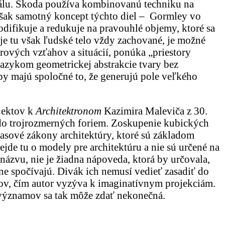
riálu. Škoda používa kombinovanú techniku na
 však samotný koncept týchto diel – Gormley vo
modifikuje a redukuje na pravouhlé objemy, ktoré sa
e tu však ľudské telo vždy zachované, je možné
orových vzťahov a situácií, ponúka „priestory
jazykom geometrickej abstrakcie tvary bez
upy majú spoločné to, že generujú pole veľkého
jektov k
Architektronom
Kazimira Maleviča z 30.
 do trojrozmerných foriem. Zoskupenie kubických
asové zákony architektúry, ktoré sú základom
jde tu o modely pre architektúru a nie sú určené na
názvu, nie je žiadna nápoveda, ktorá by určovala,
jne spočívajú. Divák ich nemusí vedieť zasadiť do
hov, čím autor vyzýva k imaginatívnym projekciám.
h významov sa tak môže zdať nekonečná.