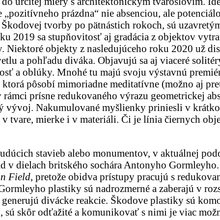
ú do určitej miery s architektonickým tvaroslovím. I
 „pozitívneho prázdna“ nie absenciou, ale potenciá
o Škodovej tvorby po pätnástich rokoch, sú uzavretý
u 2019 sa stupňovitosť aj gradácia z objektov vytrat
hty. Niektoré objekty z nasledujúceho roku 2020 už 
svetlu a pohľadu diváka. Objavujú sa aj viaceré soli
osť a oblúky. Mnohé tu majú svoju výstavnú premiéru,
 ktorá pôsobí mimoriadne meditatívne (možno aj pret
v rámci prísne redukovaného výrazu geometrickej abst
ývoj. Nakumulované myšlienky priniesli v krátkom 
 tvare, mierke i v materiáli. Či je línia čiernych ob
udúcich stavieb alebo monumentov, v aktuálnej podo
klad v dielach britského sochára Antonyho Gormleyho
n Field
, pretože obidva prístupy pracujú s redukov
mleyho plastiky sú nadrozmerné a zaberajú v rozsiah
generujú divácke reakcie. Škodove plastiky sú komor
 sú skôr odťažité a komunikovať s nimi je viac mož