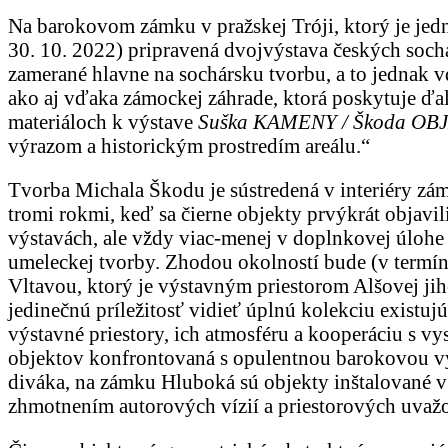
Na barokovom zámku v pražskej Tróji, ktorý je jedn
30. 10. 2022) pripravená dvojvýstava českých soc
zamerané hlavne na sochársku tvorbu, a to jednak v
ako aj vďaka zámockej záhrade, ktorá poskytuje ďa
materiáloch k výstave
Suška KAMENY / Škoda OB
výrazom a historickým prostredím areálu.“
Tvorba Michala Škodu je sústredená v interiéry zám
tromi rokmi, keď sa čierne objekty prvýkrát objavi
výstavách, ale vždy viac-menej v doplnkovej úlohe
umeleckej tvorby. Zhodou okolností bude (v termín
Vltavou, ktorý je výstavným priestorom Alšovej jiho
jedinečnú príležitosť vidieť úplnú kolekciu existujú
výstavné priestory, ich atmosféru a kooperáciu s v
objektov konfrontovaná s opulentnou barokovou výz
diváka, na zámku Hluboká sú objekty inštalované v
zhmotnením autorových vízií a priestorových uvaž