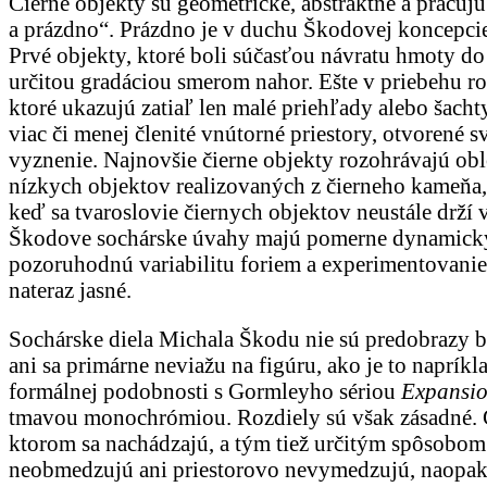
Čierne objekty sú geometrické, abstraktné a pracuj
a prázdno“. Prázdno je v duchu Škodovej koncepcie
Prvé objekty, ktoré boli súčasťou návratu hmoty d
určitou gradáciou smerom nahor. Ešte v priebehu rok
ktoré ukazujú zatiaľ len malé priehľady alebo šac
viac či menej členité vnútorné priestory, otvorené 
vyznenie. Najnovšie čierne objekty rozohrávajú obl
nízkych objektov realizovaných z čierneho kameňa,
keď sa tvaroslovie čiernych objektov neustále drží 
Škodove sochárske úvahy majú pomerne dynamický v
pozoruhodnú variabilitu foriem a experimentovanie v
nateraz jasné.
Sochárske diela Michala Škodu nie sú predobrazy b
ani sa primárne neviažu na figúru, ako je to naprí
formálnej podobnosti s Gormleyho sériou
Expansio
tmavou monochrómiou. Rozdiely sú však zásadné. Gor
ktorom sa nachádzajú, a tým tiež určitým spôsobom 
neobmedzujú ani priestorovo nevymedzujú, naopak,