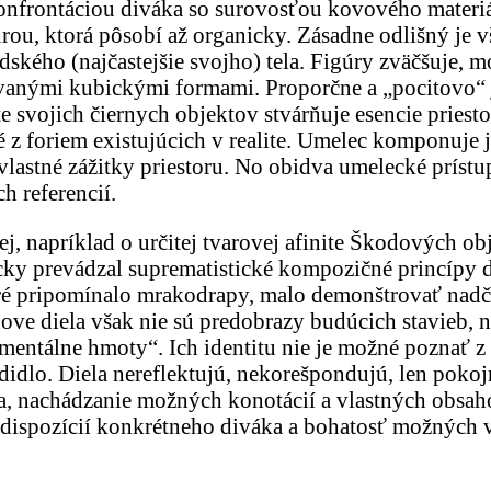
u konfrontáciou diváka so surovosťou kovového mate
úrou, ktorá pôsobí až organicky. Zásadne odlišný je
dského (najčastejšie svojho) tela. Figúry zväčšuje, 
vanými kubickými formami. Proporčne a „pocitovo“ j
 svojich čiernych objektov stvárňuje esencie priest
é z foriem existujúcich v realite. Umelec komponuje 
 vlastné zážitky priestoru. No obidva umelecké príst
h referencií.
 napríklad o určitej tvarovej afinite Škodových ob
ícky prevádzal suprematistické kompozičné princípy
toré pripomínalo mrakodrapy, malo demonštrovať nadč
ve diela však nie sú predobrazy budúcich stavieb, ne
„mentálne hmoty“. Ich identitu nie je možné poznať z 
odidlo. Diela nereflektujú, nekorešpondujú, len poko
 sa, nachádzanie možných konotácií a vlastných obsa
 predispozícií konkrétneho diváka a bohatosť možnýc