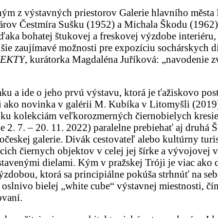
ým z výstavných priestorov Galerie hlavního města P
hárov Čestmíra Sušku (1952) a Michala Škodu (1962)
ďaka bohatej štukovej a freskovej výzdobe interiéru
lšie zaujímavé možnosti pre expozíciu sochárskych d
JEKTY
, kurátorka Magdaléna Juříková: „navodenie 
ku a ide o jeho prvú výstavu, ktorá je ťažiskovo po
li ako novinka v galérii M. Kubíka v Litomyšli (2019
 ku kolekciám veľkorozmerných čiernobielych kresie
e 2. 7. – 20. 11. 2022) paralelne prebiehať aj dru
českej galerie. Divák cestovateľ alebo kultúrny turi
cich čiernych objektov v celej jej šírke a vývojovej 
ystavenými dielami. Kým v pražskej Tróji je viac ako
dobou, ktorá sa principiálne pokúša strhnúť na seb
 oslnivo bielej „white cube“ výstavnej miestnosti,
ovaní.