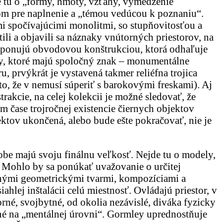
de tu o „formy, hmoty, vzťahy, vymedzenie
lom pre naplnenie a „témou vedúcou k poznaniu“.
mi spočívajúcimi monolitmi, so stupňovitosťou a
ili a objavili sa náznaky vnútorných priestorov, na
disponujú obvodovou konštrukciou, ktorá odhaľuje
téry, ktoré majú spoločný znak – monumentálne
 prvýkrát je vystavená takmer reliéfna trojica
o, že v nemusí súperiť s barokovými freskami). Aj
rakcie, na celej kolekcii je možné sledovať, že
čase trojročnej existencie čiernych objektov
jektov ukončená, alebo bude ešte pokračovať, nie je
be majú svoju finálnu veľkosť. Nejde tu o modely,
. Mohlo by sa ponúkať uvažovanie o určitej
anými geometrickými tvarmi, kompozíciami a
lej inštalácii celú miestnosť. Ovládajú priestor, v
né, svojbytné, od okolia nezávislé, diváka fyzicky
né na „mentálnej úrovni“. Gormley uprednostňuje