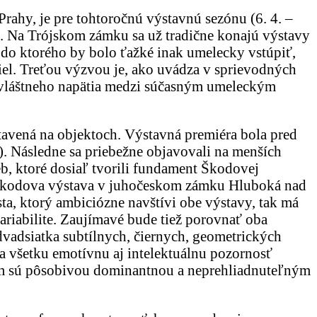
rahy, je pre tohtoročnú výstavnú sezónu (6. 4. –
. Na Trójskom zámku sa už tradične konajú výstavy
, do ktorého by bolo ťažké inak umelecky vstúpiť,
iel. Treťou výzvou je, ako uvádza v sprievodných
zvláštneho napätia medzi súčasným umeleckým
stavená na objektoch. Výstavná premiéra bola pred
). Následne sa priebežne objavovali na menších
b, ktoré dosiaľ tvorili fundament Škodovej
há Škodova výstava v juhočeskom zámku Hluboká nad
sta, ktorý ambiciózne navštívi obe výstavy, tak má
variabilite. Zaujímavé bude tiež porovnať oba
 dvadsiatka subtílnych, čiernych, geometrických
a všetku emotívnu aj intelektuálnu pozornosť
 čím sú pôsobivou dominantnou a neprehliadnuteľným