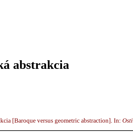
ká abstrakcia
kcia [Baroque versus geometric abstraction]. In:
Ost