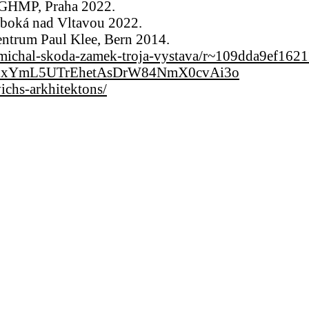
. GHMP, Praha 2022.
uboká nad Vltavou 2022.
Centrum Paul Klee, Bern 2014.
st-michal-skoda-zamek-troja-vystava/r~109dda9ef16
xxYmL5UTrEhetAsDrW84NmX0cvAi3o
ichs-arkhitektons/