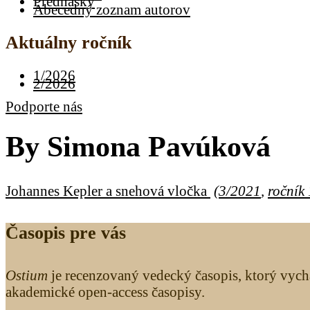
Prednášky
Abecedný zoznam autorov
Aktuálny ročník
1/2026
2/2026
Podporte nás
By
Simona Pavúková
Johannes Kepler a snehová vločka
(
3/2021
,
ročník
Časopis pre vás
Ostium
je recenzovaný vedecký časopis, ktorý vych
akademické open-access časopisy.