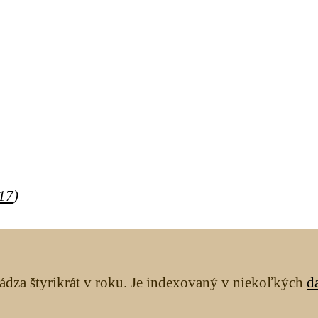
 17
)
ádza štyrikrát v roku. Je indexovaný v niekoľkých
d