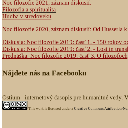
Noc filozofie 2021, záznam diskusií:
Filozofia a spiritualita
Hudba v stredoveku
Noc filozofie 2020, záznam diskusií: Od Husserla 
Diskusia: Noc filozofie 2019: časť 1. - 150 rokov 
Diskusia: Noc filozofie 2019: časť 2. - Lost in trans
Prednáška: Noc filozofie 2019: časť 3. O filozofoc
Nájdete nás na Facebooku
Ostium - internetový časopis pre humanitné vedy. 
This work is licensed under a
Creative Commons Attribution-Non