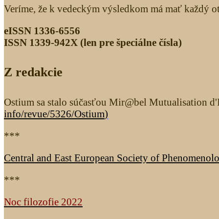
Veríme, že k vedeckým výsledkom má mať každý otv
eISSN 1336-6556
ISSN 1339­-942X (len pre špeciálne čísla)
Z redakcie
Ostium sa stalo súčasťou Mir@bel Mutualisation d'I
info/revue/5326
/Ostium
)
***
Central and East European Society of Phenomenol
***
Noc filozofie 2022