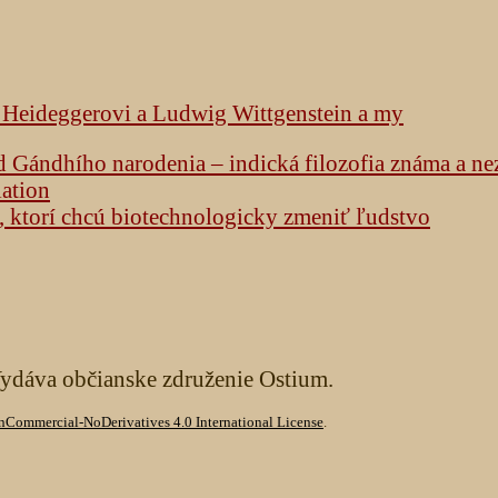
k Heideggerovi a Ludwig Wittgenstein a my
od Gándhího narodenia – indická filozofia známa a n
lation
h, ktorí chcú biotechnologicky zmeniť ľudstvo
Vydáva občianske združenie Ostium.
Commercial-NoDerivatives 4.0 International License
.