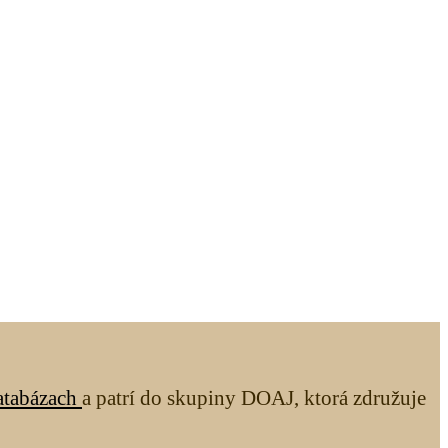
atabázach
a patrí do skupiny DOAJ, ktorá združuje