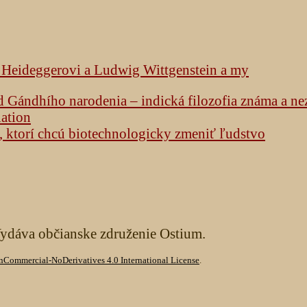
k Heideggerovi a Ludwig Wittgenstein a my
od Gándhího narodenia – indická filozofia známa a n
lation
h, ktorí chcú biotechnologicky zmeniť ľudstvo
Vydáva občianske združenie Ostium.
Commercial-NoDerivatives 4.0 International License
.