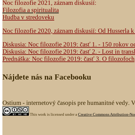
Noc filozofie 2021, záznam diskusií:
Filozofia a spiritualita
Hudba v stredoveku
Noc filozofie 2020, záznam diskusií: Od Husserla 
Diskusia: Noc filozofie 2019: časť 1. - 150 rokov 
Diskusia: Noc filozofie 2019: časť 2. - Lost in trans
Prednáška: Noc filozofie 2019: časť 3. O filozofoc
Nájdete nás na Facebooku
Ostium - internetový časopis pre humanitné vedy. 
This work is licensed under a
Creative Commons Attribution-Non