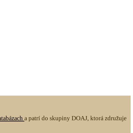
atabázach
a patrí do skupiny DOAJ, ktorá združuje