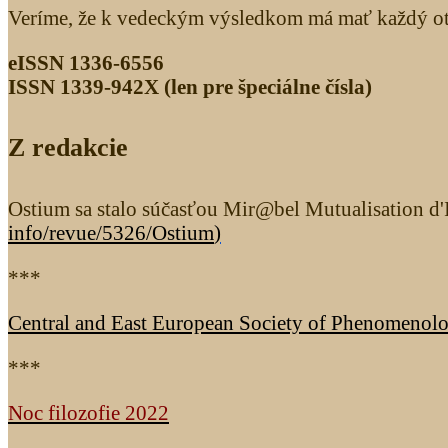
Veríme, že k vedeckým výsledkom má mať každý otv
eISSN 1336-6556
ISSN 1339­-942X (len pre špeciálne čísla)
Z redakcie
Ostium sa stalo súčasťou Mir@bel Mutualisation d'I
info/revue/5326
/Ostium
)
***
Central and East European Society of Phenomenol
***
Noc filozofie 2022