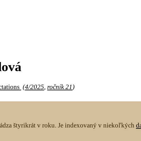
dová
ctations
(
4/2025
,
ročník 21
)
ádza štyrikrát v roku. Je indexovaný v niekoľkých
d