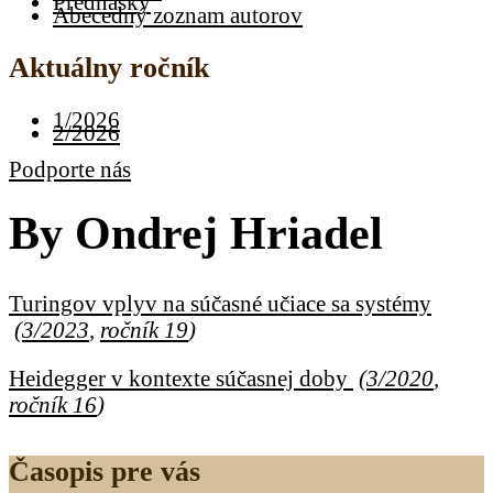
Prednášky
Abecedný zoznam autorov
Aktuálny ročník
1/2026
2/2026
Podporte nás
By
Ondrej Hriadel
Turingov vplyv na súčasné učiace sa systémy
(
3/2023
,
ročník 19
)
Heidegger v kontexte súčasnej doby
(
3/2020
,
ročník 16
)
Časopis pre vás