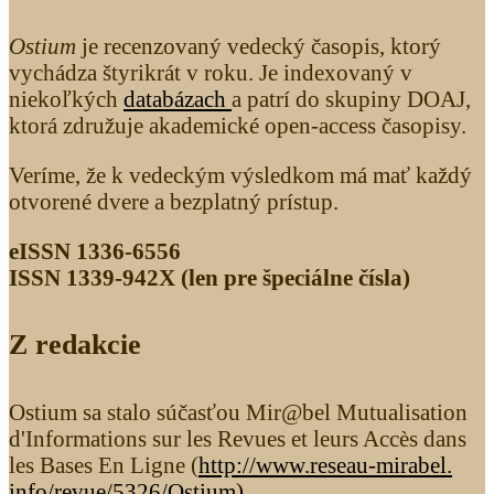
Ostium
je recenzovaný vedecký časopis, ktorý
vychádza štyrikrát v roku. Je indexovaný v
niekoľkých
databázach
a patrí do skupiny DOAJ,
ktorá združuje akademické open-access časopisy.
Veríme, že k vedeckým výsledkom má mať každý
otvorené dvere a bezplatný prístup.
eISSN 1336-6556
ISSN 1339­-942X (len pre špeciálne čísla)
Z redakcie
Ostium sa stalo súčasťou Mir@bel Mutualisation
d'Informations sur les Revues et leurs Accès dans
les Bases En Ligne (
http://www.reseau-mirabel.
info/revue/5326
/Ostium
)