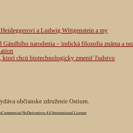
k Heideggerovi a Ludwig Wittgenstein a my
od Gándhího narodenia – indická filozofia známa a n
lation
h, ktorí chcú biotechnologicky zmeniť ľudstvo
Vydáva občianske združenie Ostium.
Commercial-NoDerivatives 4.0 International License
.