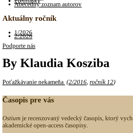
Prednášky
Abecedný zoznam autorov
Aktuálny ročník
1/2026
2/2026
Podporte nás
By
Klaudia Kosziba
Poťažkávanie nekameňa
(
2/2016
,
ročník 12
)
Časopis pre vás
Ostium
je recenzovaný vedecký časopis, ktorý vych
akademické open-access časopisy.