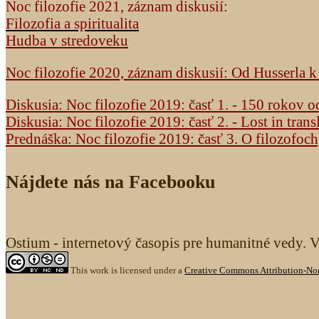
Noc filozofie 2021, záznam diskusií:
Filozofia a spiritualita
Hudba v stredoveku
Noc filozofie 2020, záznam diskusií: Od Husserla 
Diskusia: Noc filozofie 2019: časť 1. - 150 rokov 
Diskusia: Noc filozofie 2019: časť 2. - Lost in trans
Prednáška: Noc filozofie 2019: časť 3. O filozofoc
Nájdete nás na Facebooku
Ostium - internetový časopis pre humanitné vedy. 
This work is licensed under a
Creative Commons Attribution-Non