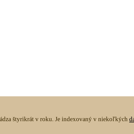
ádza štyrikrát v roku. Je indexovaný v niekoľkých
d