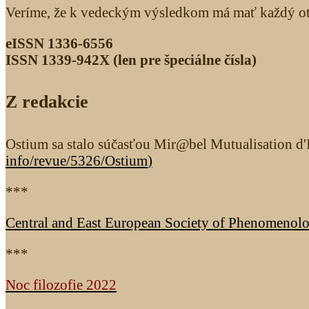
Veríme, že k vedeckým výsledkom má mať každý otv
eISSN 1336-6556
ISSN 1339­-942X (len pre špeciálne čísla)
Z redakcie
Ostium sa stalo súčasťou Mir@bel Mutualisation d'I
info/revue/5326
/Ostium
)
***
Central and East European Society of Phenomenol
***
Noc filozofie 2022