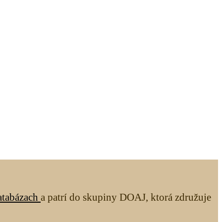
atabázach
a patrí do skupiny DOAJ, ktorá združuje