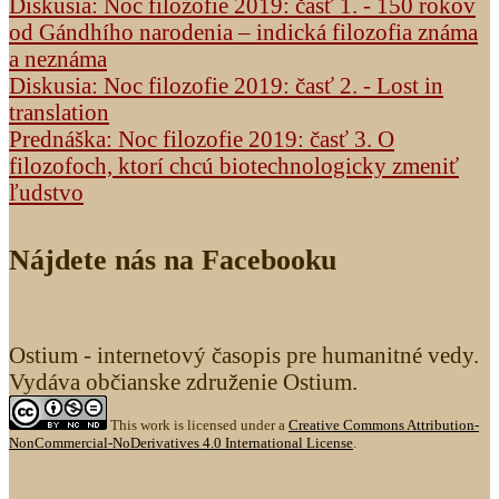
Diskusia: Noc filozofie 2019: časť 1. - 150 rokov
od Gándhího narodenia – indická filozofia známa
a neznáma
Diskusia: Noc filozofie 2019: časť 2. - Lost in
translation
Prednáška: Noc filozofie 2019: časť 3. O
filozofoch, ktorí chcú biotechnologicky zmeniť
ľudstvo
Nájdete nás na Facebooku
Ostium - internetový časopis pre humanitné vedy.
Vydáva občianske združenie Ostium.
This work is licensed under a
Creative Commons Attribution-
NonCommercial-NoDerivatives 4.0 International License
.