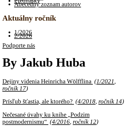
Prednášky
Abecedný zoznam autorov
Aktuálny ročník
1/2026
2/2026
Podporte nás
By
Jakub Huba
Dejiny videnia Heinricha Wölfflina
(
1/2021
,
ročník 17
)
Prísľub šťastia, ale ktorého?
(
4/2018
,
ročník 14
)
Nečesané úvahy ku knihe „Podzim
postmodernismu“
(
4/2016
,
ročník 12
)