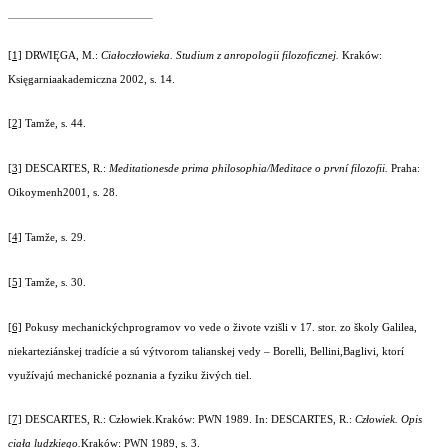
[1]
DRWIĘGA, M.:
Ciałoczłowieka. Studium z anropologii filozoficznej.
Kraków:
Księgarniaakademiczna 2002, s. 14.
[2]
Tamže, s. 44.
[3]
DESCARTES, R.:
Meditationesde prima philosophia/Meditace o první filozofii.
Praha:
Oikoymenh2001, s. 28.
[4]
Tamže, s. 29.
[5]
Tamže, s. 30.
[6]
Pokusy mechanickýchprogramov vo vede o živote vzišli v 17. stor. zo školy Galilea,
niekarteziánskej tradície a sú výtvorom talianskej vedy – Borelli, Bellini,Baglivi, ktorí
využívajú mechanické poznania a fyziku živých tiel.
[7]
DESCARTES, R.: Człowiek.Kraków: PWN 1989. In: DESCARTES, R.:
Człowiek. Opis
ciała ludzkiego.
Kraków: PWN 1989, s. 3.