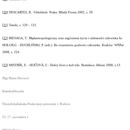
[20]
DESCARTES, R.:
Vášněduše.
Praha: Mladá Fronta 2002, s. 59.
[21]
Tamže, s. 120 – 121.
[22]
BIESAGA, T.: Błądantropologiczny oraz zagrożenia życia i cielesności człowieka In:
HOŁUB,G. –DUCHLIŃSKI, P. (eds.):
Ku rozumieniu godności człowieka.
Kraków: WNPat
2008, s. 254.
[23]
MISTRÍK, E. –SEJČOVÁ, Ľ.:
Dobrý život a kult tela.
Bratislava: Album 2008, s.13.
Mgr.Marta Dercová
Katedrafilozofie
Filozofickáfakulta Prešovskej univerzity v Prešove
Ul. 17. novembra 1