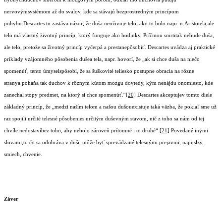
nervovýmsystémom až do svalov, kde sa stávajú bezprostredným princípom
pohybu.Descartes tu zastáva názor, že duša neoživuje telo, ako to bolo napr. u Aristotela,ale
telo má vlastný životný princíp, ktorý funguje ako hodinky. Príčinou smrtitak nebude duša,
ale telo, pretože sa životný princíp vyčerpá a prestanepôsobiť. Descartes uvádza aj praktické
príklady vzájomného pôsobenia dušea tela, napr. hovorí, že „ak si chce duša na niečo
spomenúť, tento úmyselspôsobí, že sa šuškovité teliesko postupne obracia na rôzne
stranya poháňa tak duchov k rôznym kútom mozgu dovtedy, kým nenájdu onomiesto, kde
zanechal stopy predmet, na ktorý si chce spomenúť.“
[20]
Descartes akceptujev tomto diele
základný princíp, že „medzi naším telom a našou dušouexistuje taká väzba, že pokiaľ sme už
raz spojili určité telesné pôsobenies určitým duševným stavom, nič z toho sa nám od tej
chvíle nedostavíbez toho, aby nebolo zároveň prítomné i to druhé“.
[21]
Povedané inými
slovami,to čo sa odohráva v duši, môže byť sprevádzané telesnými prejavmi, napr.slzy,
smiech, chvenie.
Záver