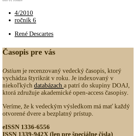
080 01 Prešov
4/2010
ročník 6
René Descartes
Časopis pre vás
Ostium
je recenzovaný vedecký časopis, ktorý
vychádza štyrikrát v roku. Je indexovaný v
niekoľkých
databázach
a patrí do skupiny DOAJ,
ktorá združuje akademické open-access časopisy.
Veríme, že k vedeckým výsledkom má mať každý
otvorené dvere a bezplatný prístup.
eISSN 1336-6556
ISSN 1339­-942X (len pre špeciálne čísla)