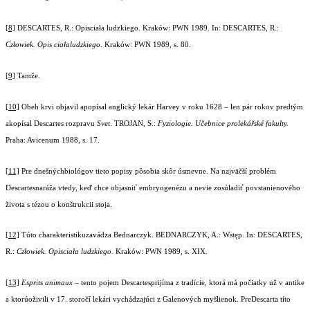
[8]
DESCARTES, R.: Opisciała ludzkiego. Kraków: PWN 1989. In: DESCARTES, R.:
Człowiek. Opis ciałaludzkiego
. Kraków: PWN 1989, s. 80.
[9]
Tamže.
[10]
Obeh krvi objavil apopísal anglický lekár Harvey v roku 1628 – len pár rokov predtým
akopísal Descartes rozpravu
Svet
. TROJAN, S.:
Fyziologie. Učebnice prolekářské fakulty.
Praha: Avicenum 1988, s. 17.
[11]
Pre dnešnýchbiológov tieto popisy pôsobia skôr úsmevne. Na najväčší problém
Descartesnaráža vtedy, keď chce objasniť embryogenézu a nevie zosúladiť povstanienového
života s tézou o konštrukcii stoja.
[12]
Túto charakteristikuzavádza Bednarczyk. BEDNARCZYK, A.: Wstęp. In: DESCARTES,
R.:
Człowiek. Opisciała ludzkiego.
Kraków: PWN 1989, s. XIX.
[13]
Esprits animaux
– tento pojem Descartesprijíma z tradície, ktorá má počiatky už v antike
a ktorúoživili v 17. storočí lekári vychádzajúci z Galenových myšlienok. PreDescarta títo