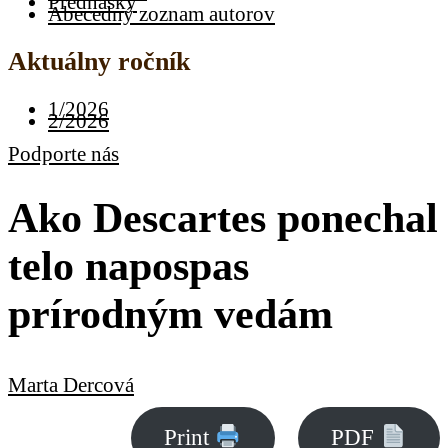
Prednášky
Abecedný zoznam autorov
Aktuálny ročník
1/2026
2/2026
Podporte nás
Ako Descartes ponechal
telo napospas
prírodným vedám
Marta Dercová
Print
PDF