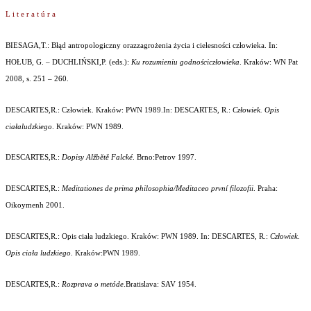
L i t e r a t ú r a
BIESAGA,T.:
Błąd antropologiczny orazzagrożenia życia i cielesności człowieka
. In:
HOŁUB, G. – DUCHLIŃSKI,P. (eds.):
Ku rozumieniu godnościczłowieka
. Kraków: WN Pat
2008, s. 251 – 260.
DESCARTES,R.:
Człowiek.
Kraków: PWN 1989.In: DESCARTES, R.:
Człowiek. Opis
ciałaludzkiego
. Kraków: PWN 1989.
DESCARTES,R.:
Dopisy Alžbětě Falcké
. Brno:Petrov 1997.
DESCARTES,R.:
Meditationes de prima philosophia/Meditaceo první filozofii
. Praha:
Oikoymenh 2001.
DESCARTES,R.:
Opis ciała ludzkiego.
Kraków: PWN 1989. In: DESCARTES, R.:
Człowiek.
Opis ciała ludzkiego
. Kraków:PWN 1989.
DESCARTES,R.:
Rozprava o metóde
.Bratislava: SAV 1954.