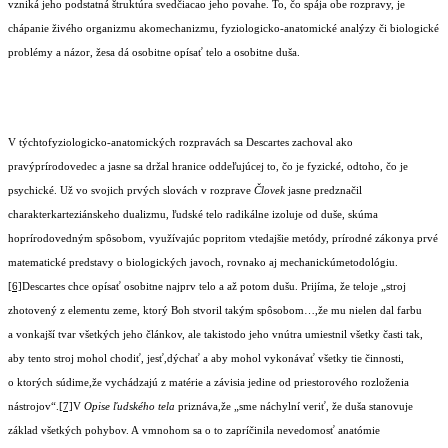
vzniká jeho podstatná štruktúra svedčiacao jeho povahe. To, čo spája obe rozpravy, je
chápanie živého organizmu akomechanizmu, fyziologicko-anatomické analýzy či biologické
problémy a názor, žesa dá osobitne opísať telo a osobitne duša.
V týchtofyziologicko-anatomických rozpravách sa Descartes zachoval ako
pravýprírodovedec a jasne sa držal hranice oddeľujúcej to, čo je fyzické, odtoho, čo je
psychické. Už vo svojich prvých slovách v rozprave
Človek
jasne predznačil
charakterkarteziánskeho dualizmu, ľudské telo radikálne izoluje od duše, skúma
hoprírodovedným spôsobom, využívajúc popritom vtedajšie metódy, prírodné zákonya prvé
matematické predstavy o biologických javoch, rovnako aj mechanickúmetodológiu.
[6]
Descartes chce opísať osobitne najprv telo a až potom dušu. Prijíma, že teloje „stroj
zhotovený z elementu zeme, ktorý Boh stvoril takým spôsobom…,že mu nielen dal farbu
a vonkajší tvar všetkých jeho článkov, ale takistodo jeho vnútra umiestnil všetky časti tak,
aby tento stroj mohol chodiť, jesť,dýchať a aby mohol vykonávať všetky tie činnosti,
o ktorých súdime,že vychádzajú z matérie a závisia jedine od priestorového rozloženia
nástrojov“.
[7]
V
Opise ľudského tela
priznáva,že „sme náchylní veriť, že duša stanovuje
základ všetkých pohybov. A vmnohom sa o to zapríčinila nevedomosť anatómie