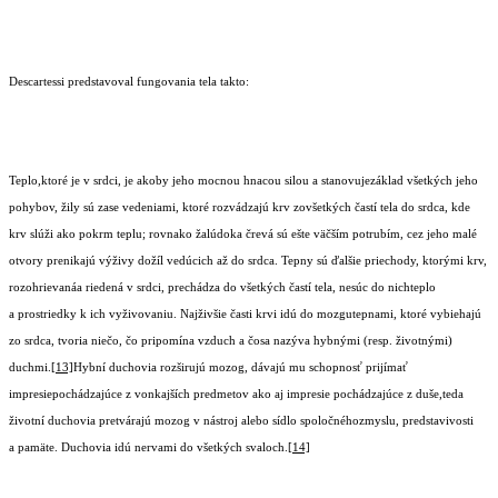
Descartessi predstavoval fungovania tela takto:
Teplo,ktoré je v srdci, je akoby jeho mocnou hnacou silou a stanovujezáklad všetkých jeho
pohybov, žily sú zase vedeniami, ktoré rozvádzajú krv zovšetkých častí tela do srdca, kde
krv slúži ako pokrm teplu; rovnako žalúdoka črevá sú ešte väčším potrubím, cez jeho malé
otvory prenikajú výživy dožíl vedúcich až do srdca. Tepny sú ďalšie priechody, ktorými krv,
rozohrievanáa riedená v srdci, prechádza do všetkých častí tela, nesúc do nichteplo
a prostriedky k ich vyživovaniu. Najživšie časti krvi idú do mozgutepnami, ktoré vybiehajú
zo srdca, tvoria niečo, čo pripomína vzduch a čosa nazýva hybnými (resp. životnými)
duchmi.
[13]
Hybní duchovia rozširujú mozog, dávajú mu schopnosť prijímať
impresiepochádzajúce z vonkajších predmetov ako aj impresie pochádzajúce z duše,teda
životní duchovia pretvárajú mozog v nástroj alebo sídlo spoločnéhozmyslu, predstavivosti
a pamäte. Duchovia idú nervami do všetkých svaloch.
[14]