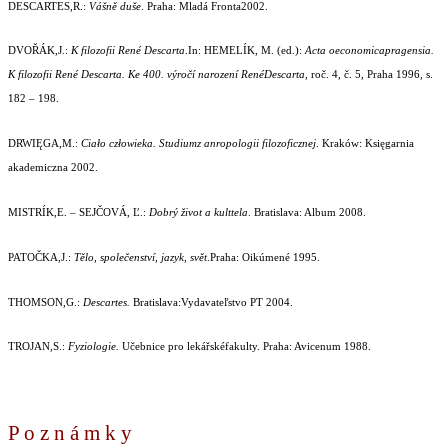
DESCARTES,R.:
Vášně duše
. Praha: Mladá Fronta2002.
DVOŘÁK,J.:
K filozofii René Descarta
.In: HEMELÍK, M. (ed.):
Acta oeconomicapragensia.
K filozofii René Descarta. Ke 400. výročí narození RenéDescarta
, roč. 4, č. 5, Praha 1996, s.
182 – 198.
DRWIĘGA,M.:
Ciało człowieka. Studiumz anropologii filozoficznej
. Kraków: Księgarnia
akademiczna 2002.
MISTRÍK,E. – SEJČOVÁ, Ľ.:
Dobrý život a kulttela
. Bratislava: Album 2008.
PATOČKA,J.:
Tělo, společenství, jazyk, svět
.Praha: Oikúmené 1995.
THOMSON,G.:
Descartes.
Bratislava:Vydavateľstvo PT 2004.
TROJAN,S.:
Fyziologie.
Učebnice pro lekářskéfakulty. Praha: Avicenum 1988.
P o z n á m k y