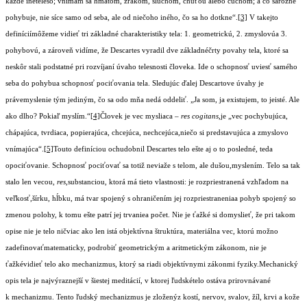
každé inételeso; vnímam sa hmatom, zrakom, sluchom, chuťou alebo čuchom; a čo sarôzne
pohybuje, nie síce samo od seba, ale od niečoho iného, čo sa ho dotkne“.
[3]
V takejto
definíciímôžeme vidieť tri základné charakteristiky tela: 1. geometrickú, 2. zmyslovúa 3.
pohybovú, a zároveň vidíme, že Descartes vyradil dve základnéčrty povahy tela, ktoré sa
neskôr stali podstatné pri rozvíjaní úvaho telesnosti človeka. Ide o schopnosť uviesť samého
seba do pohybua schopnosť pociťovania tela. Sledujúc ďalej Descartove úvahy je
právemyslenie tým jediným, čo sa odo mňa nedá oddeliť. „Ja som, ja existujem, to jeisté. Ale
ako dlho? Pokiaľ myslím.“
[4]
Človek je vec mysliaca –
res cogitans
,je „vec pochybujúca,
chápajúca, tvrdiaca, popierajúca, chcejúca, nechcejúca,niečo si predstavujúca a zmyslovo
vnímajúca“.
[5]
Touto definíciou ochudobnil Descartes telo ešte aj o to posledné, teda
opociťovanie. Schopnosť pociťovať sa totiž neviaže s telom, ale dušou,myslením. Telo sa tak
stalo len vecou,
res
,substanciou, ktorá má tieto vlastnosti: je rozpriestranená vzhľadom na
veľkosť,šírku, hĺbku, má tvar spojený s ohraničením jej rozpriestraneniaa pohyb spojený so
zmenou polohy, k tomu ešte patrí jej trvaniea počet. Nie je ťažké si domyslieť, že pri takom
opise nie je telo ničviac ako len istá objektívna štruktúra, materiálna vec, ktorú možno
zadefinovaťmatematicky, podrobiť geometrickým a aritmetickým zákonom, nie je
ťažkévidieť telo ako mechanizmus, ktorý sa riadi objektívnymi zákonmi fyziky.Mechanický
opis tela je najvýraznejší v šiestej meditácií, v ktorej ľudskételo ostáva prirovnávané
k mechanizmu. Tento ľudský mechanizmus je zloženýz kostí, nervov, svalov, žíl, krvi a kože