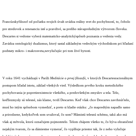
Francúzskyfilozof od počiatku svojich úvah uvádza reálny svet do pochybností, to, čobolo
pre stredovek a renesanciu isté a pravdivé, sa preňho stávapreludným výtvorom človeka.
Descartes si vedome vyberá matematicko-analytickýspôsob poznania a vedenia vedy.
Zavádza ontologický dualizmus, ktorý sastal základným vedeckým východiskom pri hľadaní
podstaty mikro- i makrosveta,nevylučujúc pri tom živé bytosti.
V roku 1641 vychádzajú v Paríži
Meditácie o prvej filozofii,
v ktorých Descartesracionálnym
postupom hľadal istotu, základ všetkých vied.
Výsledkom prvého kroku metodického
pochybovania je popretieexistencie všetkého, a predovšetkým zmyslov a tela. Telo,
keďžezmysly sú telesné, nás klame, tvrdí Descartes. Keď však chce Descartes zavrhnúťtelo,
musí ho istým spôsobom vymedziť, a preto si kladie otázku: „čo mapredtým napadlo samo
a prirodzene, kedykoľvek som uvažoval, čo som? Mámistú telesnú schému, takú ako má
však aj mŕtvola, ktorú označujem pojmomtelo. Telom chápem všetko to, čo býva ohraničené
nejakým tvarom, čo sa dámiestne vymerať, čo vyplňuje priestor tak, že z neho vylučuje