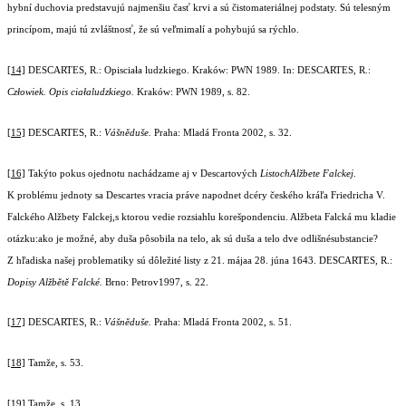
hybní duchovia predstavujú najmenšiu časť krvi a sú čistomateriálnej podstaty. Sú telesným
princípom, majú tú zvláštnosť, že sú veľmimalí a pohybujú sa rýchlo.
[14]
DESCARTES, R.: Opisciała ludzkiego. Kraków: PWN 1989. In: DESCARTES, R.:
Człowiek. Opis ciałaludzkiego.
Kraków: PWN 1989, s. 82.
[15]
DESCARTES, R.:
Vášněduše.
Praha: Mladá Fronta 2002, s. 32
.
[16]
Takýto pokus ojednotu nachádzame aj v Descartových
ListochAlžbete Falckej
.
K problému jednoty sa Descartes vracia práve napodnet dcéry českého kráľa Friedricha V.
Falckého Alžbety Falckej,s ktorou vedie rozsiahlu korešpondenciu. Alžbeta Falcká mu kladie
otázku:ako je možné, aby duša pôsobila na telo, ak sú duša a telo dve odlišnésubstancie?
Z hľadiska našej problematiky sú dôležité listy z 21. májaa 28. júna 1643. DESCARTES, R.:
Dopisy Alžbětě Falcké.
Brno: Petrov1997, s. 22.
[17]
DESCARTES, R.:
Vášněduše.
Praha: Mladá Fronta 2002, s. 51.
[18]
Tamže, s. 53.
[19]
Tamže, s. 13.