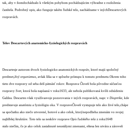
tak, aby v ňomdochádzalo k všetkým pohybom pochádzajúcim výhradne z rozloženia
častítela. Podrobný opis, ako funguje takéto ľudské telo, nachádzame v inýchDescartových
rozpravách.
Telov Descartových anatomicko-fyziologických rozpravách
Descartesje autorom dvoch fyziologicko-anatomických rozpráv, ktoré majú spoločný
predmet
,živý organizmus,
avšak líšia sa v spôsobe prístupu k tomuto predmetu.Okrem toho
tieto dve rozpravy od seba delí pätnásť rokov. Rozprava
Človek
bola pôvodne súčasťou
rozpravy
Svet
, ktorá bola napísaná v roku1633, ale nebola publikovaná kvôli odsúdeniu
Galilea. Descartes však využívasvoje pozorovania v iných rozpravách, napr. v
Dioptrike,
kde
predstavuje anatómiu a fyziológiu oka. V rozprave
Človek
vystupuje telo ako živé telo,chápe
sa spočiatku ako niečo utvorené, hotové a ako celok, ktorýnepodlieha zmenám vo svojej
najhlbšej štruktúre. Toto telo sa neskôrv rozprave
Opis ľudského tela
z roku1648
stalo niečím, čo je ako celok zasiahnuté neustálymi zmenami, eštesa len utvára a zároveň