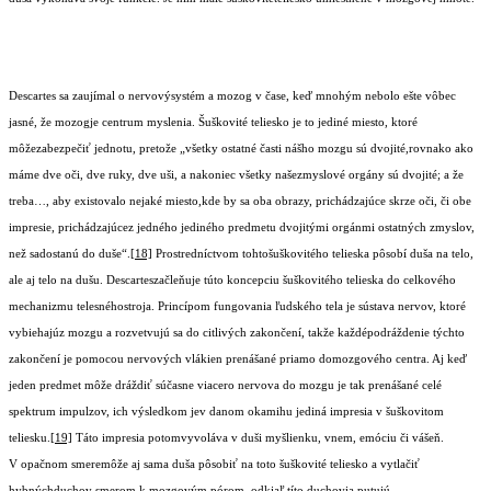
Descartes sa zaujímal o nervovýsystém a mozog v čase, keď mnohým nebolo ešte vôbec
jasné, že mozogje centrum myslenia. Šuškovité teliesko je to jediné miesto, ktoré
môžezabezpečiť jednotu, pretože „všetky ostatné časti nášho mozgu sú dvojité,rovnako ako
máme dve oči, dve ruky, dve uši, a nakoniec všetky našezmyslové orgány sú dvojité; a že
treba…, aby existovalo nejaké miesto,kde by sa oba obrazy, prichádzajúce skrze oči, či obe
impresie, prichádzajúcez jedného jediného predmetu dvojitými orgánmi ostatných zmyslov,
než sadostanú do duše“.
[18]
Prostredníctvom tohtošuškovitého telieska pôsobí duša na telo,
ale aj telo na dušu. Descarteszačleňuje túto koncepciu šuškovitého telieska do celkového
mechanizmu telesnéhostroja. Princípom fungovania ľudského tela je sústava nervov, ktoré
vybiehajúz mozgu a rozvetvujú sa do citlivých zakončení, takže každépodráždenie týchto
zakončení je pomocou nervových vlákien prenášané priamo domozgového centra. Aj keď
jeden predmet môže dráždiť súčasne viacero nervova do mozgu je tak prenášané celé
spektrum impulzov, ich výsledkom jev danom okamihu jediná impresia v šuškovitom
teliesku.
[19]
Táto impresia potomvyvoláva v duši myšlienku, vnem, emóciu či vášeň.
V opačnom smeremôže aj sama duša pôsobiť na toto šuškovité teliesko a vytlačiť
hybnýchduchov smerom k mozgovým pórom, odkiaľ títo duchovia putujú