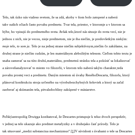
Telo
, tak úzko nás viažeso svetom, že sa zdá, akoby v ňom bolo zatopené a naberá
takv našich očiach často povahu predmetu. Tvar tela, priestor, v ktoromje a v ktorom sa
hýbe, ho vpisujú do predmetného sveta. Avšak telo,ktoré nás situuje do sveta vecí, nie je
jednou z nich, nie je vecou, nieje predmetom, nie je iba niečím, je predovšetkým niekým:
moje telo, to som ja
. Telo je na jednej strane niečím subjektívnym,niečím čo zakúšame, na
druhej strane je niečím cudzím, je len materiálnym alebožitým telesom. Cieľom tohto textu je
snaha zamerať sa na túto druhú,materiálnu, predmetnú stránku tela a pokúsiť sa lokalizovať
a zároveňanalyzovať to miesto vo filozofii, v ktorom telo naberá takýto charakter,teda
povahu prostej veci a predmetu. Daným miestom sú úvahy RenéhoDescarta, filozofa, ktorý
plánoval konštrukciu stroja určeného na výrobubezchybných šošoviek a ktorý sa začal
zaoberať aj skúmaním tela, pitvalzdochliny zakúpené v mäsiarstve.
Poľskýantropológ Drwięga konštatoval, že Descartes pristupuje k teluz dvoch perspektív,
v jednej sa telo ukazuje ako predmet metafyziky a v druhejako časť prírody. Telo je
tak situované „medzi substanciua mechanizmus“.
[1]
V súvislosti s úvahami o tele sa Descartes