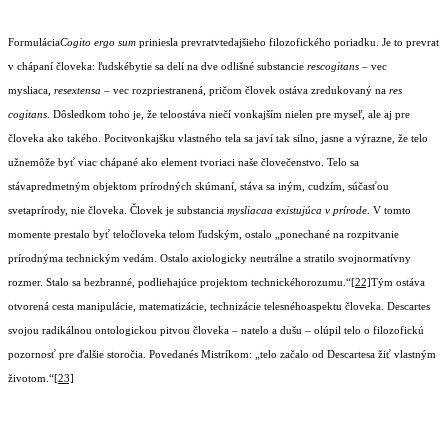
Formulácia
Cogito ergo sum
priniesla prevratvtedajšieho filozofického poriadku. Je to prevrat
v chápaní človeka: ľudskébytie sa delí na dve odlišné substancie
rescogitans
– vec
mysliaca,
resextensa
– vec rozpriestranená, pričom človek ostáva zredukovaný na
res
cogitans
. Dôsledkom toho je, že teloostáva niečí vonkajším nielen pre myseľ, ale aj pre
človeka ako takého. Pocitvonkajšku vlastného tela sa javí tak silno, jasne a výrazne, že telo
užnemôže byť viac chápané ako element tvoriaci naše človečenstvo. Telo sa
stávapredmetným objektom prírodných skúmaní, stáva sa iným, cudzím, súčasťou
svetaprírody, nie človeka. Človek je substancia
mysliacaa existujúca v prírode
. V tomto
momente prestalo byť teločloveka telom ľudským, ostalo „ponechané na rozpitvanie
prírodnýma technickým vedám. Ostalo axiologicky neutrálne a stratilo svojnormatívny
rozmer. Stalo sa bezbranné, podliehajúce projektom technickéhorozumu.“
[22]
Tým ostáva
otvorená cesta manipulácie, matematizácie, technizácie telesnéhoaspektu človeka. Descartes
svojou radikálnou ontologickou pitvou človeka – natelo a dušu – olúpil telo o filozofickú
pozornosť pre ďalšie storočia. Povedanés Mistríkom: „telo začalo od Descartesa žiť vlastným
životom.“
[23]