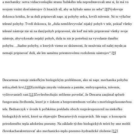
a mechaniky: sotva vidiacvonkajšiu stranu ľudského tela nepredstavovali sme si, že má vo
svojom vnútri dosťnástrojov či hnacích síl, aby sa hýbalo samo zo seba“.
[8]
Vyslovuje
dokonca kritiku, že sa duši pripisovali napr. aj pohyby srdca, krviči trávenie. Sú to výlučne
telesné pohyby. Tvrdí dokonca, že „duša nemôževyvolať nijaký pohyb v tele, pokiaľ všetky
telesné nástroje nie sú na danýpohyb pripravené, ale keď má telo pripravené všetky svoje
nástroje, abyvykonalo nejaký pohyb, duša tu nie je potrebná na vyvolanie daného
pohybu…,žiadne pohyby, o ktorých vieme zo skúsenosti, že nezávisia od našej mysle,sa
nemajú pripisovať duši, ale len samému priestorovému rozloženiu nástrojov“.
[9]
Descartessa venuje niekoľkým biologickým problémom, ako sú napr. mechanika pohybu
srdca,obeh krvi,
[10]
fyziológia zmyslu vnímania a pamäte, embryogenéza, trávenie,
vyživovanieči rast.
[11]
Zovšeobecňujúc môžeme povedať, že Descarta zaujímal spôsob
fungovania živéhotela, ktoré je v úzkom a bezprostrednom vzťahu s morfologickoustavbou
tela. Bednarczyk v úvode k poľskému prekladu oboch rozprávupozornil na niekoľko
biologických teórií, ktoré sa objavujúv Descartových rozpravách. Ide napr. o koncepciu
prirodzeného tepla adoktrínu pneumy. Na základe týchto biologických teórii by sme mohli
človekacharakterizovať ako mechanicko-teplo-pneumo-hydraulické zloženie.
[12]