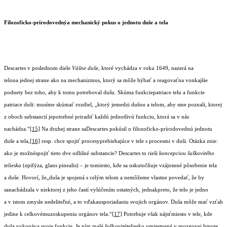
Filozoficko-prírodovednýa mechanický pokus o jednotu duše a tela
Descartes v poslednom diele
Vášne duše
, ktoré vychádza v roku 1649, nazerá na
telona jednej strane ako na mechanizmus, ktorý sa môže hýbať a reagovaťna vonkajšie
podnety bez toho, aby k tomu potreboval dušu. Skúma funkciepatriace telu a funkcie
patriace duši: musíme skúmať rozdiel, „ktorý jemedzi dušou a telom, aby sme poznali, ktorej
z oboch substancií jepotrebné priradiť každú jednotlivú funkciu, ktorá sa v nás
nachádza.“
[15]
Na druhej strane saDescartes pokúsil o filozoficko-prírodovednú jednotu
duše a tela,
[16]
resp. chce spojiť procesyprebiehajúce v tele s procesmi v duši. Otázka znie:
ako je možnéspojiť tieto dve odlišné substancie? Descartes to rieši
koncepciou šuškovitého
telieska
(epifýza, glans pinealis) – je tomiesto, kde sa uskutočňuje vzájomné pôsobenie tela
a duše. Hovorí, že„duša je spojená s celým telom a nemôžeme vlastne povedať, že by
sanachádzala v niektorej z jeho častí vylúčením ostatných, jednakpreto, že telo je jedno
a v istom zmysle nedeliteľné, a to vďakausporiadaniu svojich orgánov. Duša môže mať vzťah
jedine k celkovémuzoskupeniu orgánov tela.“
[17]
Potrebuje však nájsťmiesto v tele, kde
duša vykonáva svoje funkcie. Je ním malé šuškovitételiesko umiestnené v mozgovej hmote.