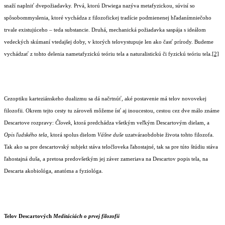
snaží naplniť dvepožiadavky. Prvá, ktorú Drwiega nazýva metafyzickou, súvisí so
spôsobommyslenia, ktoré vychádza z filozofickej tradície podmienenej hľadanímniečoho
trvale existujúceho – teda substancie. Druhá, mechanická požiadavka saspája s ideálom
vedeckých skúmaní vtedajšej doby, v ktorých telovystupuje len ako časť prírody. Budeme
vychádzať z tohto delenia nametafyzickú teóriu tela a naturalistickú či fyzickú teóriu tela.
[2]
Cezoptiku karteziánskeho dualizmu sa dá načrtnúť, aké postavenie má telov novovekej
filozofii. Okrem tejto cesty tu zároveň môžeme ísť aj inoucestou, cestou cez dve málo známe
Descartove rozpravy:
Človek
, ktorá predchádza všetkým veľkým Descartovým dielam, a
Opis ľudského tela
, ktorá spolus dielom
Vášne duše
uzatváraobdobie života tohto filozofa.
Tak ako sa pre descartovský subjekt stáva teločloveka ľahostajné, tak sa pre túto štúdiu stáva
ľahostajná duša, a pretosa predovšetkým jej záver zameriava na Descartov popis tela, na
Descarta akobiológa, anatóma a fyziológa.
Telov Descartových
Meditáciách o prvej filozofii