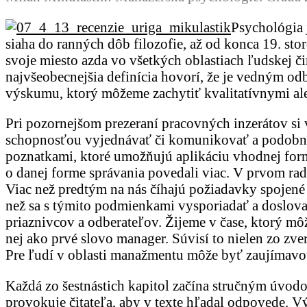
Psychológia 
siaha do ranných dôb filozofie, až od konca 19. s
svoje miesto azda vo všetkých oblastiach ľudskej č
najvšeobecnejšia definícia hovorí, že je vedným o
výskumu, ktorý môžeme zachytiť kvalitatívnymi al
Pri pozornejšom prezeraní pracovných inzerátov si 
schopnosťou vyjednávať či komunikovať a podobne. 
poznatkami, ktoré umožňujú aplikáciu vhodnej formy
o danej forme správania povedali viac. V prvom ra
Viac než predtým na nás číhajú požiadavky spoje
než sa s týmito podmienkami vysporiadať a doslova 
priaznivcov a odberateľov. Žijeme v čase, ktorý m
nej ako prvé slovo manager. Súvisí to nielen zo zve
Pre ľudí v oblasti manažmentu môže byť zaujímavo
Každá zo šestnástich kapitol začína stručným úvod
provokuje čitateľa, aby v texte hľadal odpovede.