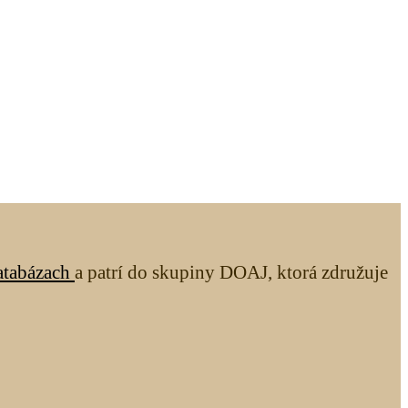
atabázach
a patrí do skupiny DOAJ, ktorá združuje