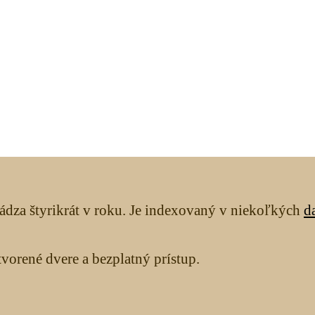
ádza štyrikrát v roku. Je indexovaný v niekoľkých
d
orené dvere a bezplatný prístup.