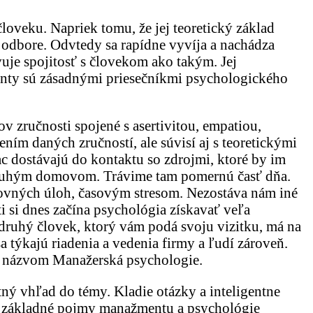
loveku. Napriek tomu, že jej teoretický základ
odbore. Odvtedy sa rapídne vyvíja a nachádza
uje spojitosť s človekom ako takým. Jej
menty sú zásadnými priesečníkmi psychologického
 zručnosti spojené s asertivitou, empatiou,
ím daných zručností, ale súvisí aj s teoretickými
c dostávajú do kontaktu so zdrojmi, ktoré by im
m druhým domovom. Trávime tam pomernú časť dňa.
ovných úloh, časovým stresom. Nezostáva nám iné
i si dnes začína psychológia získavať veľa
druhý človek, ktorý vám podá svoju vizitku, má na
a týkajú riadenia a vedenia firmy a ľudí zároveň.
 s názvom Manažerská psychologie.
ný vhľad do témy. Kladie otázky a inteligentne
je základné pojmy manažmentu a psychológie