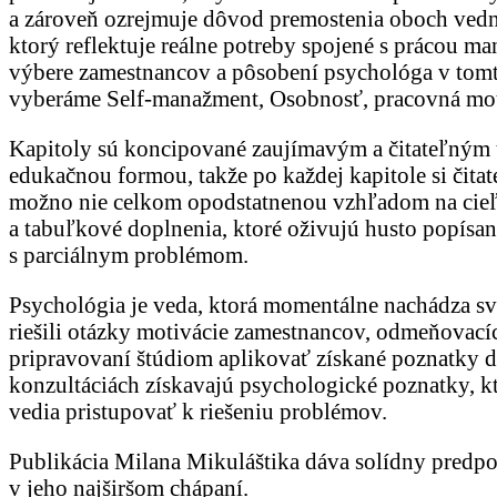
a zároveň ozrejmuje dôvod premostenia oboch vedný
ktorý reflektuje reálne potreby spojené s prácou m
výbere zamestnancov a pôsobení psychológa v tomto
vyberáme Self-manažment, Osobnosť, pracovná moti
Kapitoly sú koncipované zaujímavým a čitateľným 
edukačnou formou, takže po každej kapitole si čita
možno nie celkom opodstatnenou vzhľadom na cieľ a 
a tabuľkové doplnenia, ktoré oživujú husto popísan
s parciálnym problémom.
Psychológia je veda, ktorá momentálne nachádza sv
riešili otázky motivácie zamestnancov, odmeňovacích
pripravovaní štúdiom aplikovať získané poznatky do
konzultáciách získavajú psychologické poznatky, kt
vedia pristupovať k riešeniu problémov.
Publikácia Milana Mikuláštika dáva solídny predpo
v jeho najširšom chápaní.