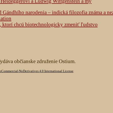
k Heideggerovi a Ludwig Wittgenstein a my
od Gándhího narodenia – indická filozofia známa a n
lation
h, ktorí chcú biotechnologicky zmeniť ľudstvo
Vydáva občianske združenie Ostium.
Commercial-NoDerivatives 4.0 International License
.