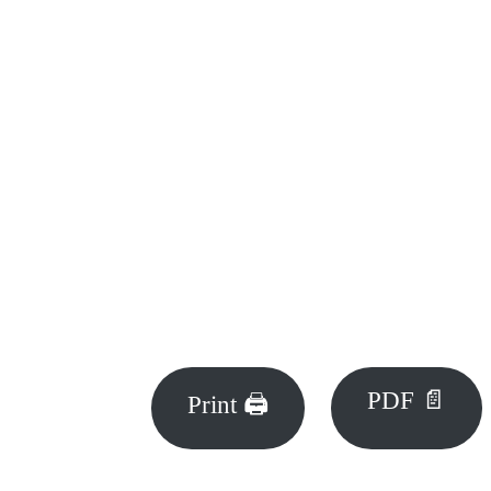
PDF 📄
Print 🖨