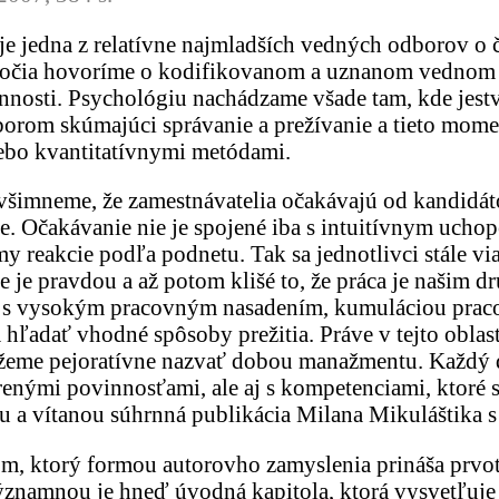
je jedna z relatívne najmladších vedných odborov o č
toročia hovoríme o kodifikovanom a uznanom vednom 
innosti. Psychológiu nachádzame všade tam, kde jestv
dborom skúmajúci správanie a prežívanie a tieto mo
ebo kvantitatívnymi metódami.
všimneme, že zamestnávatelia očakávajú od kandidátov
Očakávanie nie je spojené iba s intuitívnym uchopen
 reakcie podľa podnetu. Tak sa jednotlivci stále via
de je pravdou a až potom klišé to, že práca je naši
né s vysokým pracovným nasadením, kumuláciou prac
hľadať vhodné spôsoby prežitia. Práve v tejto oblast
ôžeme pejoratívne nazvať dobou manažmentu. Každý 
renými povinnosťami, ale aj s kompetenciami, ktoré s
u a vítanou súhrnná publikácia Milana Mikuláštika
om, ktorý formou autorovho zamyslenia prináša prvot
 Významnou je hneď úvodná kapitola, ktorá vysvetľu