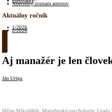
Prednášky
Abecedný zoznam autorov
Aktuálny ročník
1/2026
2/2026
Aj manažér je len člove
Ján Uriga
Milan Mikuláštik: Manažerská psychologie. Grada 