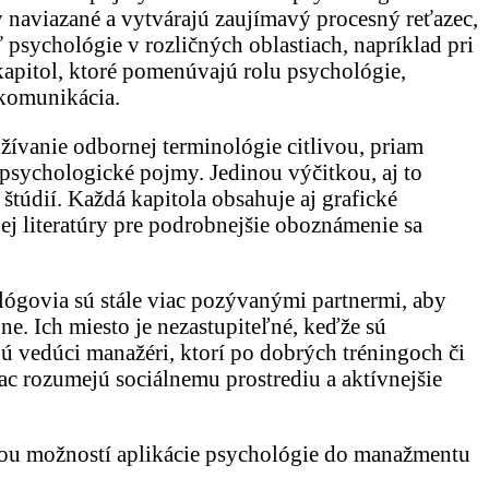
 naviazané a vytvárajú zaujímavý procesný reťazec,
 psychológie v rozličných oblastiach, napríklad pri
kapitol, ktoré pomenúvajú rolu psychológie,
 komunikácia.
ívanie odbornej terminológie citlivou, priam
 psychologické pojmy. Jedinou výčitkou, aj to
túdií. Každá kapitola obsahuje aj grafické
ej literatúry pre podrobnejšie oboznámenie sa
lógovia sú stále viac pozývanými partnermi, aby
ne. Ich miesto je nezastupiteľné, keďže sú
jú vedúci manažéri, ktorí po dobrých tréningoch či
ac rozumejú sociálnemu prostrediu a aktívnejšie
álou možností aplikácie psychológie do manažmentu