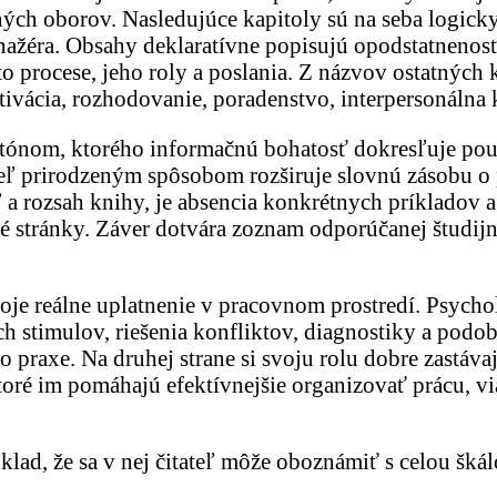
ch oborov. Nasledujúce kapitoly sú na seba logicky
anažéra. Obsahy deklaratívne popisujú opodstatnenosť
 procese, jeho roly a poslania. Z názvov ostatných 
vácia, rozhodovanie, poradenstvo, interpersonálna
tónom, ktorého informačnú bohatosť dokresľuje použ
teľ prirodzeným spôsobom rozširuje slovnú zásobu o
rozsah knihy, je absencia konkrétnych príkladov a š
é stránky. Záver dotvára zoznam odporúčanej študijn
oje reálne uplatnenie v pracovnom prostredí. Psycho
 stimulov, riešenia konfliktov, diagnostiky a podob
 praxe. Na druhej strane si svoju rolu dobre zastáva
oré im pomáhajú efektívnejšie organizovať prácu, vi
klad, že sa v nej čitateľ môže oboznámiť s celou šk