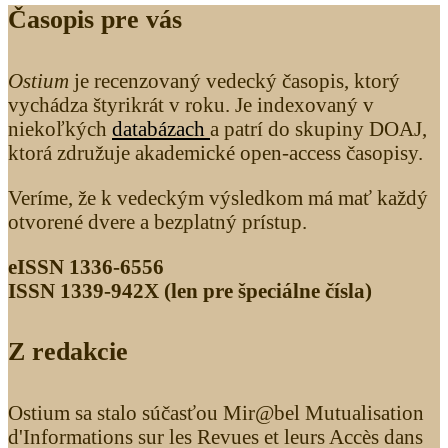
Časopis pre vás
Ostium
je recenzovaný vedecký časopis, ktorý
vychádza štyrikrát v roku. Je indexovaný v
niekoľkých
databázach
a patrí do skupiny DOAJ,
ktorá združuje akademické open-access časopisy.
Veríme, že k vedeckým výsledkom má mať každý
otvorené dvere a bezplatný prístup.
eISSN 1336-6556
ISSN 1339­-942X (len pre špeciálne čísla)
Z redakcie
Ostium sa stalo súčasťou Mir@bel Mutualisation
d'Informations sur les Revues et leurs Accès dans