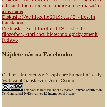
od Gándhího narodenia – indická filozofia známa
a neznáma
Diskusia: Noc filozofie 2019: časť 2. - Lost in
translation
Prednáška: Noc filozofie 2019: časť 3. O
filozofoch, ktorí chcú biotechnologicky zmeniť
ľudstvo
Nájdete nás na Facebooku
Ostium - internetový časopis pre humanitné vedy.
Vydáva občianske združenie Ostium.
This work is licensed under a
Creative Commons Attribution-
NonCommercial-NoDerivatives 4.0 International License
.