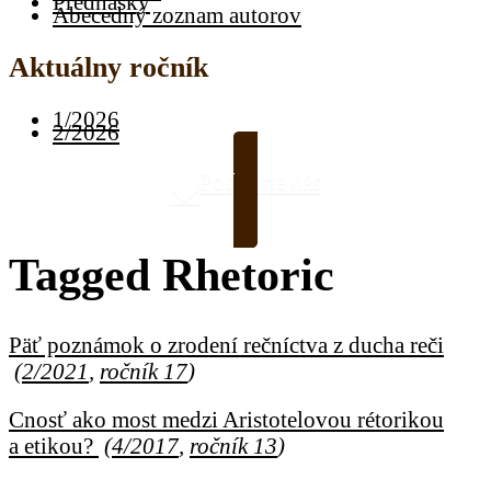
Prednášky
Abecedný zoznam autorov
Aktuálny ročník
1/2026
2/2026
Podporte nás
Tagged
Rhetoric
Päť poznámok o zrodení rečníctva z ducha reči
(
2/2021
,
ročník 17
)
Cnosť ako most medzi Aristotelovou rétorikou
a etikou?
(
4/2017
,
ročník 13
)