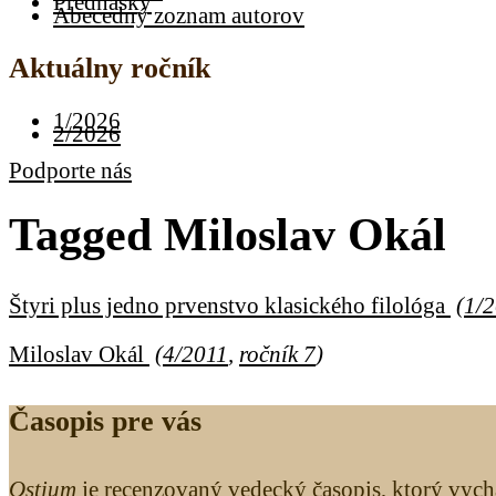
Prednášky
Abecedný zoznam autorov
Aktuálny ročník
1/2026
2/2026
Podporte nás
Tagged
Miloslav Okál
Štyri plus jedno prvenstvo klasického filológa
(
1/
Miloslav Okál
(
4/2011
,
ročník 7
)
Časopis pre vás
Ostium
je recenzovaný vedecký časopis, ktorý vych