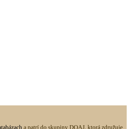
atabázach
a patrí do skupiny DOAJ, ktorá združuje