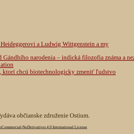
k Heideggerovi a Ludwig Wittgenstein a my
od Gándhího narodenia – indická filozofia známa a n
lation
h, ktorí chcú biotechnologicky zmeniť ľudstvo
Vydáva občianske združenie Ostium.
Commercial-NoDerivatives 4.0 International License
.