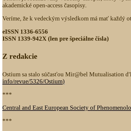
akademické open-access časopisy.
Veríme, že k vedeckým výsledkom má mať každý otv
eISSN 1336-6556
ISSN 1339­-942X (len pre špeciálne čísla)
Z redakcie
Ostium sa stalo súčasťou Mir@bel Mutualisation d'I
info/revue/5326
/Ostium
)
***
Central and East European Society of Phenomenol
***