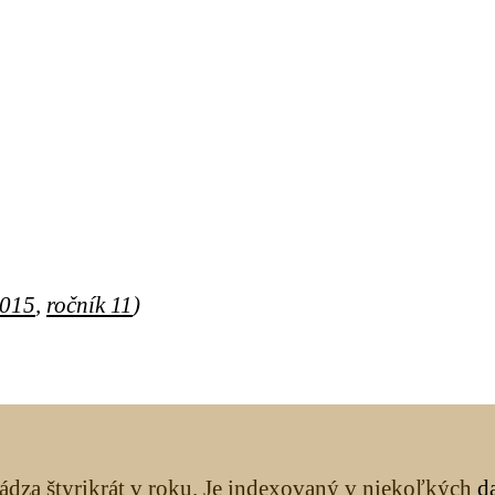
2015
,
ročník 11
)
ádza štyrikrát v roku. Je indexovaný v niekoľkých
d