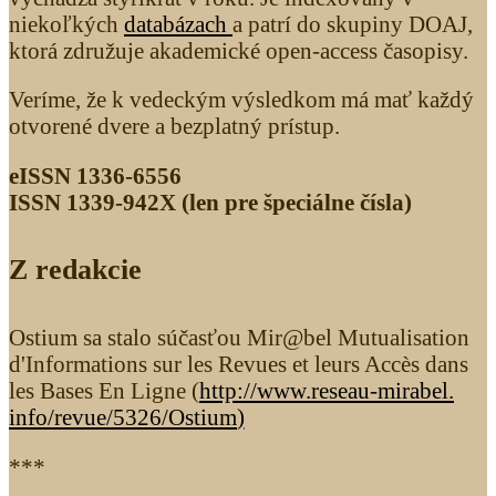
niekoľkých
databázach
a patrí do skupiny DOAJ,
ktorá združuje akademické open-access časopisy.
Veríme, že k vedeckým výsledkom má mať každý
otvorené dvere a bezplatný prístup.
eISSN 1336-6556
ISSN 1339­-942X (len pre špeciálne čísla)
Z redakcie
Ostium sa stalo súčasťou Mir@bel Mutualisation
d'Informations sur les Revues et leurs Accès dans
les Bases En Ligne (
http://www.reseau-mirabel.
info/revue/5326
/Ostium
)
***