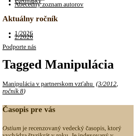
Prednášky
Abecedný zoznam autorov
Aktuálny ročník
1/2026
2/2026
Podporte nás
Tagged
Manipulácia
Manipulácia v partnerskom vzťahu
(
3/2012
,
ročník 8
)
Časopis pre vás
Ostium
je recenzovaný vedecký časopis, ktorý
vychádza štyrikrát v roku. Je indexovaný v