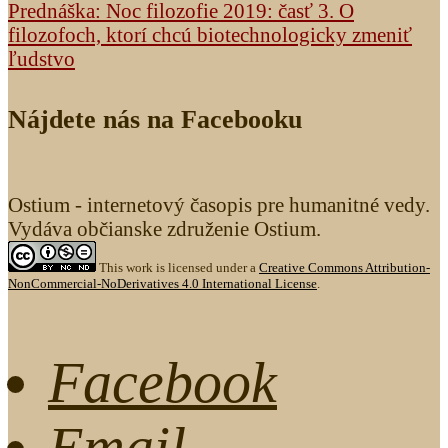
Prednáška: Noc filozofie 2019: časť 3. O
filozofoch, ktorí chcú biotechnologicky zmeniť
ľudstvo
Nájdete nás na Facebooku
Ostium - internetový časopis pre humanitné vedy.
Vydáva občianske združenie Ostium.
This work is licensed under a
Creative Commons Attribution-
NonCommercial-NoDerivatives 4.0 International License
.
Facebook
Email