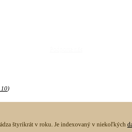
Podporte nás
 10
)
ádza štyrikrát v roku. Je indexovaný v niekoľkých
d