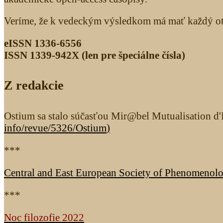
Veríme, že k vedeckým výsledkom má mať každý otv
eISSN 1336-6556
ISSN 1339­-942X (len pre špeciálne čísla)
Z redakcie
Ostium sa stalo súčasťou Mir@bel Mutualisation d'I
info/revue/5326
/Ostium
)
***
Central and East European Society of Phenomenol
***
Noc filozofie 2022