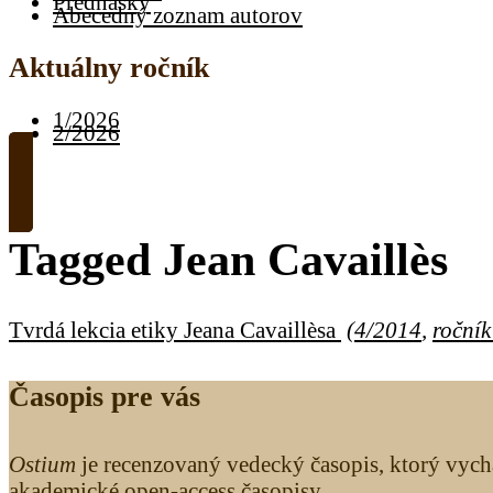
Prednášky
Abecedný zoznam autorov
Aktuálny ročník
1/2026
2/2026
Tagged
Jean Cavaillès
Tvrdá lekcia etiky Jeana Cavaillèsa
(
4/2014
,
ročník
Časopis pre vás
Ostium
je recenzovaný vedecký časopis, ktorý vych
akademické open-access časopisy.