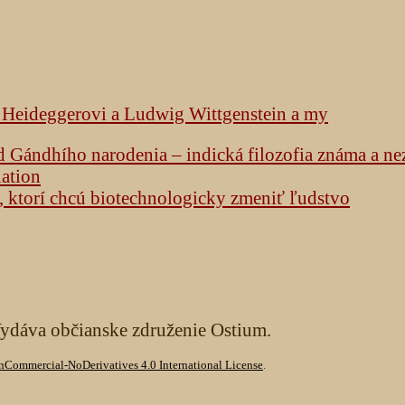
k Heideggerovi a Ludwig Wittgenstein a my
od Gándhího narodenia – indická filozofia známa a n
lation
h, ktorí chcú biotechnologicky zmeniť ľudstvo
Vydáva občianske združenie Ostium.
Commercial-NoDerivatives 4.0 International License
.