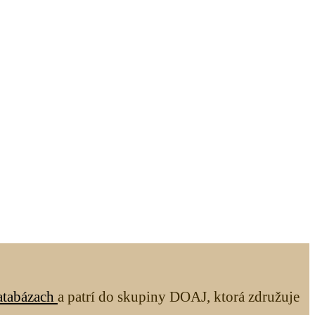
atabázach
a patrí do skupiny DOAJ, ktorá združuje